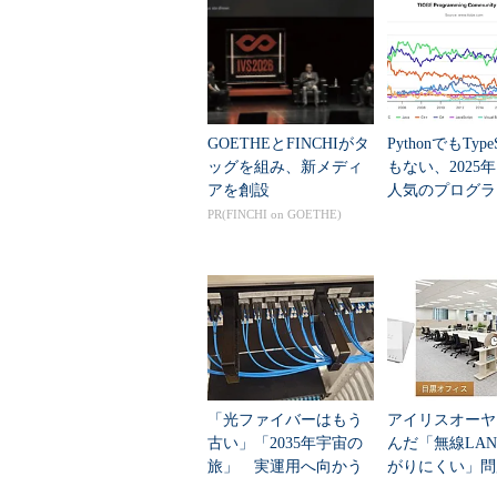
GOETHEとFINCHIがタ
PythonでもTypeS
ッグを組み、新メディ
もない、2025
アを創設
人気のプログラ
言語」
PR(FINCHI on GOETHE)
「光ファイバーはもう
アイリスオーヤ
古い」「2035年宇宙の
んだ「無線LA
旅」 実運用へ向かう
がりにくい」問
データセンター新技術
を変えて解決し