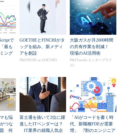
criptで
GOETHEとFINCHIがタ
大阪ガスが月2000時間
年「最も
ッグを組み、新メディ
の共有作業を削減！
ミング
アを創設
現場のAI活用術
PR(FINCHI on GOETHE)
PR(ITmedia エンタープライ
ズ)
マも悩
富士通を抜いて2位に躍
「AIがコードを書く時
Nがつな
進したITベンダーは？
代、新職種FDEが需要
題 何
IT業界の就職人気企
増」 7割のエンジニア
た？
業トップ20
が思う理由