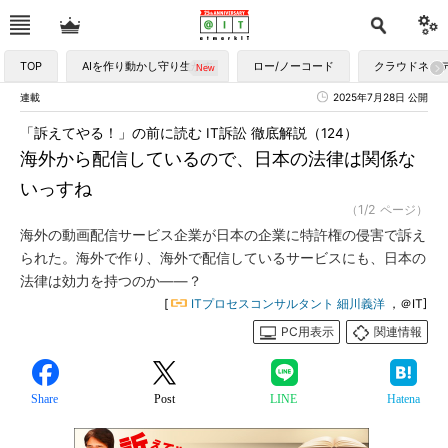
TOP
AIを作り動かし守り生かす
ロー/ノーコード
クラウドネイ
連載
2025年7月28日 公開
「訴えてやる！」の前に読む IT訴訟 徹底解説（124）
海外から配信しているので、日本の法律は関係な
いっすね
（1/2 ページ）
海外の動画配信サービス企業が日本の企業に特許権の侵害で訴え
られた。海外で作り、海外で配信しているサービスにも、日本の
法律は効力を持つのか――？
[
ITプロセスコンサルタント 細川義洋
，＠IT]
PC用表示
関連情報
Share
Post
LINE
Hatena