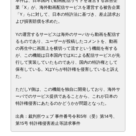
本件は、日本国内で動画配信サイトを運営する原告企
業「X」が、海外動画配信サービスを運営する被告企業
「Y」らに対して、日本の特許法に基づき、差止請求お
よび損害賠償を求めた。
Yの運営するサービスは海外のサーバから動画を配信す
るものであり、ユーザーが投稿したコメントを、動画
の再生中に画面上を横切って流すという機能を有する
が、この機能は日本国内ではXによる配信サービスが先
行して実装していたものであり、国内の特許権として
保有している。XはYらが特許権を侵害していると訴え
た。
ただしY側は、この機能を独自に開発しており、海外サ
ーバでのサービス提供であることから、これが日本の
特許権侵害にあたるのかどうかが問題となった。
出典：裁判所ウェブ 事件番号令和5年（受）第14号、
第15号 特許権侵害差止等請求事件