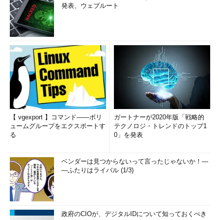
発表、ウェブルート
【 vgexport 】コマンド――ボリ
ガートナーが2020年版「戦略的
ュームグループをエクスポートす
テクノロジ・トレンドのトップ1
る
0」を発表
ベンダーは見つからないって言ったじゃないか！―
―ふたりはライバル (1/3)
政府のCIOが、デジタルIDについて知っておくべき