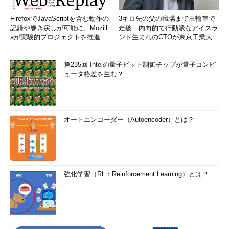
FirefoxでJavaScriptを含む動作の
3キロ先の父の職場まで三輪車で
記録や巻き戻しが可能に、Mozill
走破 内向的で行動派なアイスラ
aが実験的プロジェクトを推進
ンド生まれのCTOが東京工業大学
を選んだ理由 (1/2)
第235回 Intelの量子ビット制御チップが量子コンピ
ュータ格差を生む？
オートエンコーダー（Autoencoder）とは？
強化学習（RL：Reinforcement Learning）とは？