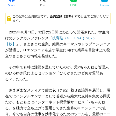
Share
Post
LINE
Hatena
この記事は会員限定です。
会員登録（無料）
すると全てご覧いただけ
ます。
2025年10月11日、12日の2日間にわたって開催された、学生向
けのテックカンファレンス「
技育祭（GEEK SAI）2025
【秋】
」。さまざまな企業、組織のキーマンやトップエンジニア
が登壇し、ITエンジニアを志す学生に向けて業界を目指す上で役
立つさまざまな情報を発信した。
その中でも特に活況を呈していたのが、元2ちゃんねる管理人
のひろゆき氏によるセッション「ひろゆきだけど何か質問あ
る？」だった。
さまざまなメディアで歯に衣（きぬ）着せぬ論評を展開し、現
在ではインフルエンサーとして若者から絶大な支持を集める同氏
だが、もともとはインターネット掲示板サービス「2ちゃんね
る」を独力で立ち上げて運用してきた生粋のITエンジニアであ
り、今でも自身の仕事を効率化するためのツールを、最新のコー