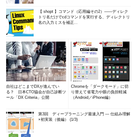
【 shopt 】コマンド（応用編その2）――ディレク
トリ名だけでcdコマンドを実行する、ディレクトリ
名の入力ミスを補正...
自社はどこまでDXが進んでい
Chromeを「ダークモード」に切
る？ 日本CTO協会が自己診断ツ
り替えて省電力や眼の負担軽減
ール「DX Criteria」公開
（Android／iPhone編）
第3回 ディープラーニング最速入門 ― 仕組み理解
×初実装（後編） (1/3)