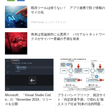
既存ツールは捨てない！ アプリ連携で防ぐ情報の
サイロ化
PR(ITmedia エンタープライズ)
将来は世論操作にも悪用？ パロアルトネットワー
クスがサイバー脅威の予測を発表
Microsoft、「Visual Studio Cod
プライバシーフリーク、就活サイ
e」の「November 2019」リリー
ト「内定辞退予測」で揺れる“個
スを公開
人スコア社会”到来の法的問題に
斬り込む！――プライバシーフ