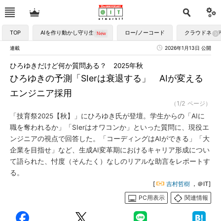
TOP
AIを作り動かし守り生かす
ロー/ノーコード
クラウドネイ
連載
2026年1月13日 公開
ひろゆきだけど何か質問ある？ 2025年秋
ひろゆきの予測「SIerは衰退する」 AIが変える
エンジニア採用
（1/2 ページ）
「技育祭2025【秋】」にひろゆき氏が登壇。学生からの「AIに
職を奪われるか」「SIerはオワコンか」といった質問に、現役エ
ンジニアの視点で回答した。「コーディングはAIができる」「大
企業を目指せ」など、生成AI変革期におけるキャリア形成につい
て語られた、忖度（そんたく）なしのリアルな助言をレポートす
る。
[
吉村哲樹
，＠IT]
PC用表示
関連情報