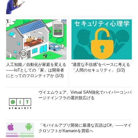
人工知能／自動化が家庭を変える
“適度な不信感”をベースに考える
――IoTとしての「家」は開発者
「人間のセキュリティ」 (1/2)
にとってのフロンティアか (1/3)
ヴイエムウェア、Virtual SAN強化でハイパーコンバ
ージドインフラの選択肢広げる
「モバイルアプリ開発に最適な言語はC#」――マイ
クロソフトがXamarinを買収へ