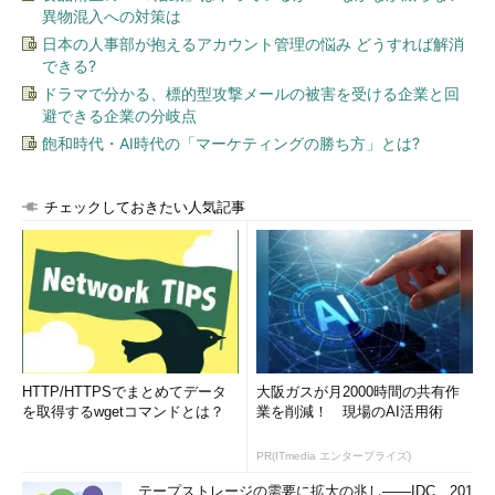
異物混入への対策は
日本の人事部が抱えるアカウント管理の悩み どうすれば解消
できる?
ドラマで分かる、標的型攻撃メールの被害を受ける企業と回
避できる企業の分岐点
飽和時代・AI時代の「マーケティングの勝ち方」とは?
チェックしておきたい人気記事
HTTP/HTTPSでまとめてデータ
大阪ガスが月2000時間の共有作
を取得するwgetコマンドとは？
業を削減！ 現場のAI活用術
PR(ITmedia エンタープライズ)
テープストレージの需要に拡大の兆し――IDC、201