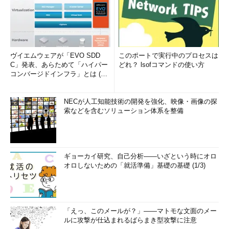
ヴイエムウェアが「EVO SDD
このポートで実行中のプロセスは
C」発表、あらためて「ハイパー
どれ？ lsofコマンドの使い方
コンバージドインフラ」とは (1/
2)
NECが人工知能技術の開発を強化、映像・画像の探
索などを含むソリューション体系を整備
ギョーカイ研究、自己分析――いざという時にオロ
オロしないための「就活準備」基礎の基礎 (1/3)
「えっ、このメールが？」――マトモな文面のメー
ルに攻撃が仕込まれるばらまき型攻撃に注意