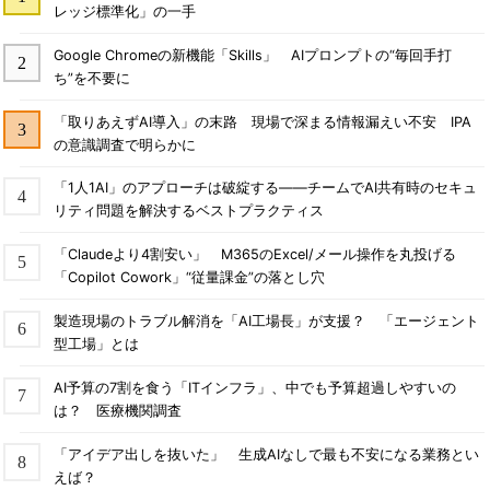
レッジ標準化」の一手
Google Chromeの新機能「Skills」 AIプロンプトの“毎回手打
ち”を不要に
「取りあえずAI導入」の末路 現場で深まる情報漏えい不安 IPA
の意識調査で明らかに
「1人1AI」のアプローチは破綻する――チームでAI共有時のセキュ
リティ問題を解決するベストプラクティス
「Claudeより4割安い」 M365のExcel/メール操作を丸投げる
「Copilot Cowork」“従量課金”の落とし穴
製造現場のトラブル解消を「AI工場長」が支援？ 「エージェント
型工場」とは
AI予算の7割を食う「ITインフラ」、中でも予算超過しやすいの
は？ 医療機関調査
「アイデア出しを抜いた」 生成AIなしで最も不安になる業務とい
えば？