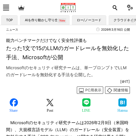
TOP
AIを作り動かし守り生かす
ロー/ノーコード
クラウドネイ
ニュース
2026年3月16日 公開
能力ベンチマークだけでなく安全性評価も
たった1文で15のLLMのガードレールを無効化した
手法、Microsoftが公開
Microsoftのセキュリティ研究チームは、単一プロンプトでLLM
のガードレールを無効化する手法を公開した。
[＠IT]
PC用表示
関連情報
Share
Post
LINE
Hatena
Microsoftのセキュリティ研究チームは2026年2月9日（米国時
間）、大規模言語モデル（LLM）のガードレール（安全装置）を