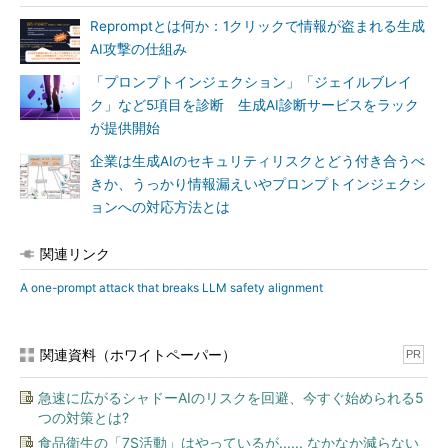
Repromptとは何か：1クリックで情報が盗まれる生成
AI攻撃の仕組み
「プロンプトインジェクション」「ジェイルブレイ
ク」など5項目を診断 生成AI診断サービスをラック
が提供開始
企業は生成AIのセキュリティリスクとどう付き合うべ
きか、うっかり情報漏えいやプロンプトインジェクシ
ョンへの対応方法とは
関連リンク
A one-prompt attack that breaks LLM safety alignment
関連資料（ホワイトペーパー）
PR
急速に広がるシャドーAIのリスクを回避、今すぐ始められる5
つの対策とは?
食品衛生の「7S活動」はやっているが...... なかなか減らない