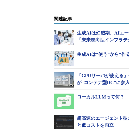
関連記事
生成AIは幻滅期、AI
「未来志向型インフラテ
生成AIは“使う”から“
「GPUサーバが使える」
が“コンテナ型DC”に参
ローカルLLMって何？
超高速のエージェント型コーデ
と低コストを両立