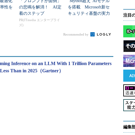
最適化
「プロンプトが面倒」
“Mythos超え”AIモデル
効率性を
の悲鳴を解消！ AI定
を搭載 Microsoft新セ
着のステップ
キュリティ基盤の実力
注目
とは？
PR(ITmedia エンタープライ
ズ)
Recommended by
rming Inference on an LLM With 1 Trillion Parameters
% Less Than in 2025（Gartner）
編集