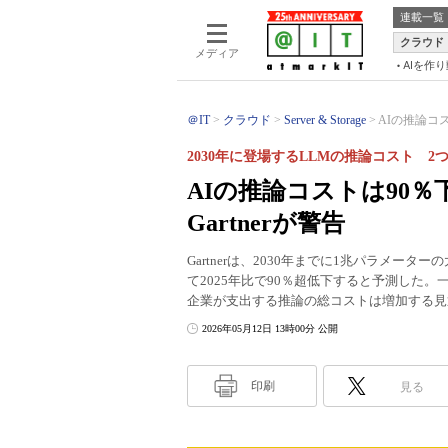
連載一覧
クラウド
メディア
AIを作
＠IT
クラウド
Server & Storage
AIの推論コ
2030年に登場するLLMの推論コスト 
AIの推論コストは90
Gartnerが警告
Gartnerは、2030年までに1兆パラメー
て2025年比で90％超低下すると予測した
企業が支出する推論の総コストは増加する見
2026年05月12日 13時00分 公開
印刷
見る