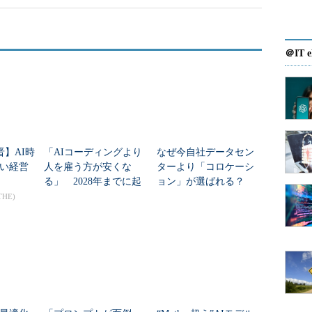
＠IT e
晋】AI時
「AIコーディングより
なぜ今自社データセン
い経営
人を雇う方が安くな
ターより「コロケーシ
る」 2028年までに起
ョン」が選ばれる？
こる逆転現象を防ぐ5つ
その切実な事情
THE)
の運用施策