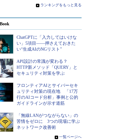
»
ランキングをもっと見る
Book
ChatGPTに「入力してはいけな
い」5項目――押さえておきた
い“生成AIのNGリスト”
API設計の常識が変わる？
HTTP新メソッド「QUERY」と
セキュリティ対策を学ぶ
フロンティアAIとサイバーセキ
ュリティ対策の現在地 「17万
行のAIコード分析」事例と公的
ガイドラインが示す道筋
「無線LANがつながらない」の
苦情をゼロに 3つの現場に学ぶ
ネットワーク改善術
»
一覧ページへ