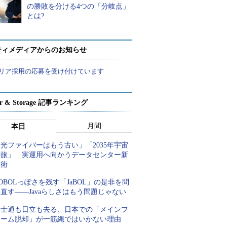
の勝敗を分ける4つの「分岐点」
とは?
ティメディアからのお知らせ
リア採用の応募を受け付けています
ver & Storage 記事ランキング
月間
本日
光ファイバーはもう古い」「2035年宇宙
の旅」 実運用へ向かうデータセンター新
技術
OBOLっぽさを残す「JaBOL」の是非を問
直す――Javaらしさはもう問題じゃない
富士通も日立も去る、日本での「メインフ
レーム脱却」が一筋縄ではいかない理由