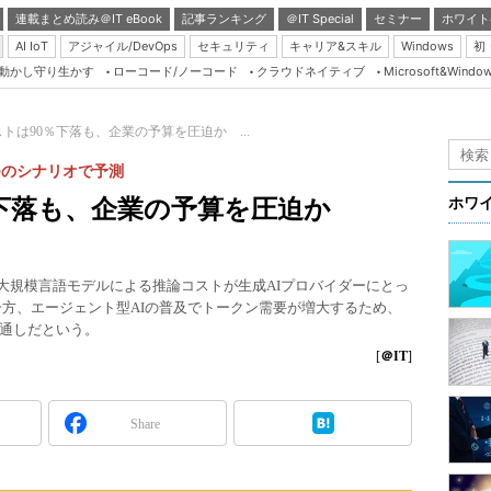
連載まとめ読み＠IT eBook
記事ランキング
＠IT Special
セミナー
ホワイト
AI IoT
アジャイル/DevOps
セキュリティ
キャリア&スキル
Windows
初
り動かし守り生かす
ローコード/ノーコード
クラウドネイティブ
Microsoft&Windo
Server & Storage
HTML5 + UX
ストは90％下落も、企業の予算を圧迫か ...
Smart & Social
2つのシナリオで予測
Coding Edge
％下落も、企業の予算を圧迫か
ホワ
Java Agile
Database Expert
ターの大規模言語モデルによる推論コストが生成AIプロバイダーにとっ
Linux ＆ OSS
。一方、エージェント型AIの普及でトークン需要が増大するため、
通しだという。
Master of IP Networ
[
＠IT
]
Security & Trust
Test & Tools
Share
Insider.NET
ブログ