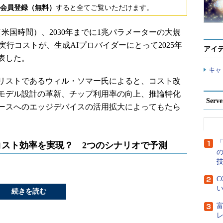
会員登録（無料）
すると全てご覧いただけます。
5日（米国時間）、2030年までに1兆パラメーターの大規
実行コストが、生成AIプロバイダーにとって2025年
アイ
表した。
キャ
アナリストであるウィル・ソマー氏によると、コスト改
モデル設計の革新、チップ利用率の向上、推論特化
Ser
ースへのエッジデバイスの活用拡大によってもたら
「
倍のコスト効率を実現？ 2つのシナリオで予測
C
い
続きを読む