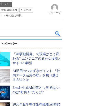
ペーパー
・中級者向けAI
その他
マイページ
ws
その他の特集
イトペーパー
「AI駆動開発」で現場はどう変
わる? エンジニアの新たな役割と
サイロの解消
AI活用のつまずきポイント 「社
k
内データ活用の壁」を乗り越え
る方法とは
Excel×生成AIの落とし穴 危ない
のは“野良AI”だらけ?
2026年版半導体生存戦略:AI時代