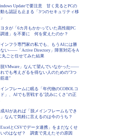
indows Updateで要注意 甘く見るとPCの
起動も認証も止まる「3つのセキュリティ移
行」
トヨタが「6カ月もかかっていた高性能PC
の調達」を不要に 何を変えたのか？
Tインフラ専門家の私でも、もうAIには勝
ない――「Active Directory」障害対応をA
Iに丸ごと任せてみた結果
脱VMware」なんて望んでいなかった――
それでも考えざるを得ない人のための“3つ
筋道”
インフレームに眠る「年代物のCOBOLコ
ド」、AIでも苦戦する"読みにくさ"の正
体
生成AIがあれば「脱メインフレームもでき
る」なんて気軽に言えるのは今のうち？
ExcelとCSVでデータ連携」をまだなくせ
ないのはなぜ？ 調査で見えたその原因