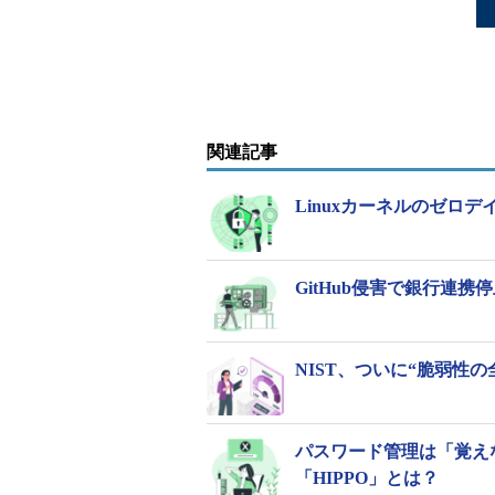
関連記事
Linuxカーネルのゼロデ
GitHub侵害で銀行連
NIST、ついに“脆弱性
パスワード管理は「覚え
「HIPPO」とは？