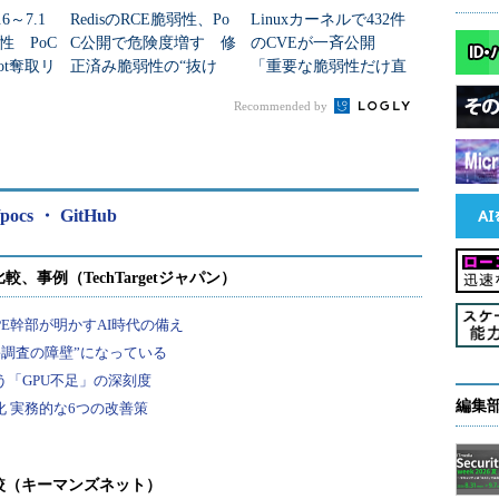
6～7.1
RedisのRCE脆弱性、Po
Linuxカーネルで432件
性 PoC
C公開で危険度増す 修
のCVEが一斉公開
ot奪取リ
正済み脆弱性の“抜け
「重要な脆弱性だけ直
穴”が判明
す」運用は限界か
Recommended by
y/pocs ・ GitHub
編集
較（キーマンズネット）