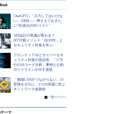
Book
ChatGPTに「入力してはいけな
い」5項目――押さえておきた
い“生成AIのNGリスト”
API設計の常識が変わる？
HTTP新メソッド「QUERY」と
セキュリティ対策を学ぶ
フロンティアAIとサイバーセキ
ュリティ対策の現在地 「17万
行のAIコード分析」事例と公的
ガイドラインが示す道筋
「無線LANがつながらない」の
苦情をゼロに 3つの現場に学ぶ
ネットワーク改善術
»
一覧ページへ
のテーマ