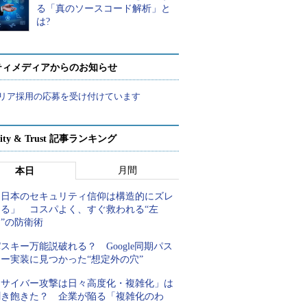
る「真のソースコード解析」と
は?
ティメディアからのお知らせ
リア採用の応募を受け付けています
rity & Trust 記事ランキング
月間
本日
「日本のセキュリティ信仰は構造的にズレ
てる」 コスパよく、すぐ救われる“左
”の防衛術
スキー万能説破れる？ Google同期パス
キー実装に見つかった“想定外の穴”
「サイバー攻撃は日々高度化・複雑化」は
聞き飽きた？ 企業が陥る「複雑化のわ