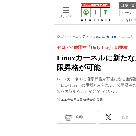
連載一覧
クラウド
メディア
AIを作
＠IT
セキュリティ
Security & Trust
Linux
ゼロデイ脆弱性「Dirty Frag」の亜種
Linuxカーネルに新たな
限昇格が可能
Linuxカーネルに権限昇格が可能になる脆弱性
「Dirty Frag」の亜種とみられる。公開済みの
限を奪取することが分かっている。
2026年05月15日 08時00分 公開
印刷
見る