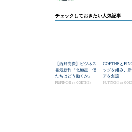
チェックしておきたい人気記事
【西野亮廣】ビジネス
GOETHEとFIN
書最新刊『北極星 僕
ッグを組み、新
たちはどう働くか』
アを創設
PR(FINCHI on GOETHE)
PR(FINCHI on GOE