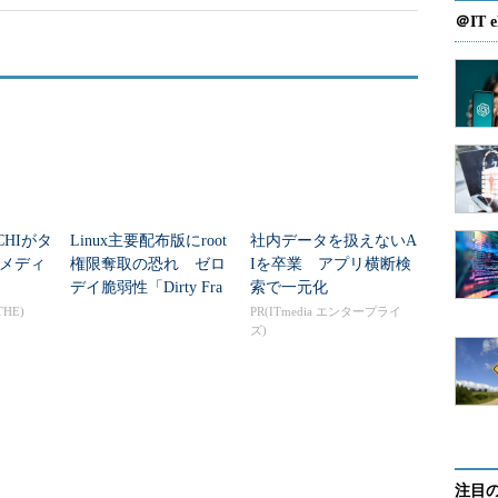
＠IT e
CHIがタ
Linux主要配布版にroot
社内データを扱えないA
メディ
権限奪取の恐れ ゼロ
Iを卒業 アプリ横断検
デイ脆弱性「Dirty Fra
索で一元化
g」公開
THE)
PR(ITmedia エンタープライ
ズ)
注目