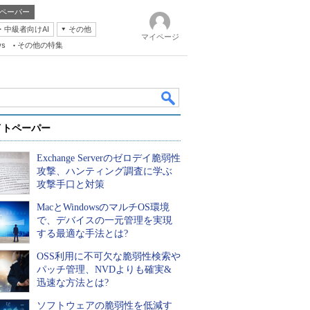
ペーパー
・中級者向けAI
その他
マイページ
ws
その他の特集
イトペーパー
Exchange Serverのゼロデイ脆弱性
攻撃、ハンティング調査に学ぶ
攻撃手口と対策
MacとWindowsのマルチOS環境
k
で、デバイスの一元管理を実現
する最適な手法とは?
OSS利用に不可欠な脆弱性検索や
パッチ管理、NVDよりも確実&
迅速な方法とは?
ソフトウェアの脆弱性を低減す