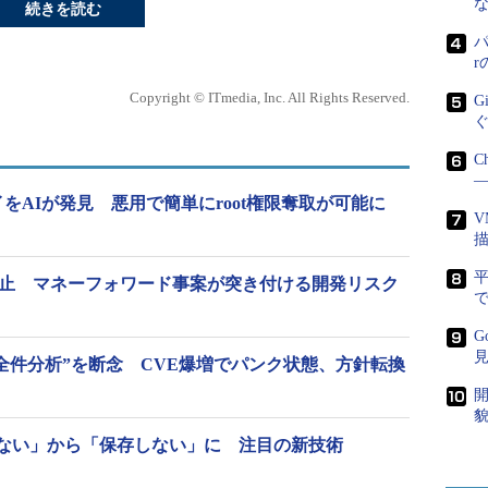
続きを読む
パ
Copyright © ITmedia, Inc. All Rights Reserved.
G
C
―
イをAIが発見 悪用で簡単にroot権限奪取が可能に
V
携停止 マネーフォワード事案が突き付ける開発リスク
で
G
の全件分析”を断念 CVE爆増でパンク状態、方針転換
開
貌
ない」から「保存しない」に 注目の新技術