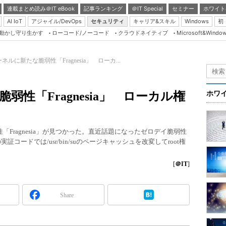
連載まとめ読み＠IT eBook
記事ランキング
＠IT Special
セミナー
ホワイト
AI IoT
アジャイル/DevOps
セキュリティ
キャリア&スキル
Windows
初
り動かし守り生かす
ローコード/ノーコード
クラウドネイティブ
Microsoft&Windo
Server & Storage
HTML5 + UX
カーネルに新たな脆弱性「Fragnesia」 ローカ...
Smart & Social
Coding Edge
脆弱性「Fragnesia」 ローカル権
ホワ
Java Agile
Database Expert
「Fragnesia」が見つかった。直近話題になったゼロデイ脆弱性
Linux ＆ OSS
実証コードでは/usr/bin/suのページキャッシュを改変してroot権
Master of IP Networ
[
＠IT
]
Security & Trust
Test & Tools
Share
Insider.NET
ブログ