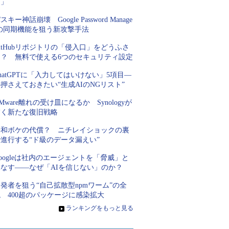
な」
スキー神話崩壊 Google Password Manage
rの同期機能を狙う新攻撃手法
itHubリポジトリの「侵入口」をどうふさ
ぐ？ 無料で使える6つのセキュリティ設定
hatGPTに「入力してはいけない」5項目―
押さえておきたい“生成AIのNGリスト”
Mware離れの受け皿になるか Synologyが
描く新たな復旧戦略
平和ボケの代償？ ニチレイショックの裏
進行する“ド級のデータ漏えい”
oogleは社内のエージェントを「脅威」と
見なす――なぜ「AIを信じない」のか？
発者を狙う“自己拡散型npmワーム”の全
 400超のパッケージに感染拡大
»
ランキングをもっと見る