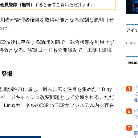
会員登録（無料）
すると全てご覧いただけます。
の利用者が管理者権限を取得可能となる深刻な脆弱（ぜ
かった。
アイ
-in-TCP技術に存在する論理欠陥で、競合状態を利用せず
キャ
特徴となる。実証コードも公開済みで、未修正環境
Secu
ia」登場
」と呼ばれる脆弱性群に属し、過去に広く注目を集めた「Dirty
）と同系統のページキャッシュ改変問題として分類される。ただ
側
り、LinuxカーネルのESP-in-TCPサブシステム内に存在
パ