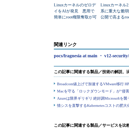
Linuxカーネルのゼロデ
Linuxカーネル2.
イをAIが発見 悪用で
系に重大な脆弱
簡単にroot権限奪取が可
公開で高まるro
能に
スク
関連リンク
pocs/fragnesia at main ・ v12-securit
この記事に関連する製品／サービスを比