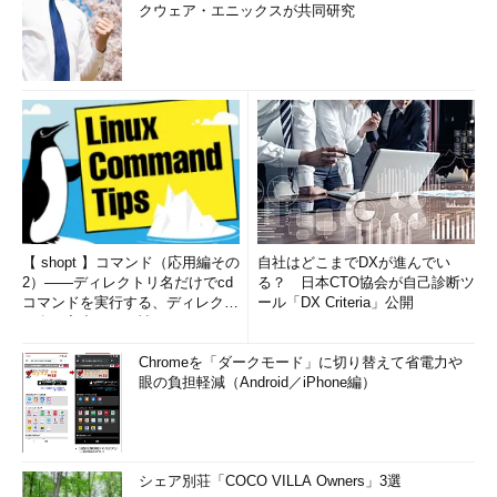
クウェア・エニックスが共同研究
【 shopt 】コマンド（応用編その
自社はどこまでDXが進んでい
2）――ディレクトリ名だけでcd
る？ 日本CTO協会が自己診断ツ
コマンドを実行する、ディレクト
ール「DX Criteria」公開
リ名の入力ミスを補正...
Chromeを「ダークモード」に切り替えて省電力や
眼の負担軽減（Android／iPhone編）
シェア別荘「COCO VILLA Owners」3選