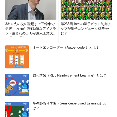
3キロ先の父の職場まで三輪車で
第235回 Intelの量子ビット制御チ
走破 内向的で行動派なアイスラ
ップが量子コンピュータ格差を生
ンド生まれのCTOが東京工業大学
む？
を選んだ理由 (1/2)
オートエンコーダー（Autoencoder）とは？
強化学習（RL：Reinforcement Learning）とは？
半教師あり学習（Semi-Supervised Learning）と
は？