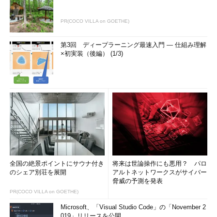
PR(COCO VILLA on GOETHE)
第3回 ディープラーニング最速入門 ― 仕組み理解
×初実装（後編） (1/3)
全国の絶景ポイントにサウナ付き
将来は世論操作にも悪用？ パロ
のシェア別荘を展開
アルトネットワークスがサイバー
脅威の予測を発表
PR(COCO VILLA on GOETHE)
Microsoft、「Visual Studio Code」の「November 2
019」リリースを公開