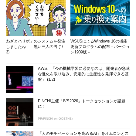
わざとハリボテのシステムを発注
WSUSによるWindows 10の機能
しましたね――黒い三人の男 (1/
更新プログラムの配布－バージョ
3)
ン1909版－
AWS、「今の機械学習に必要なのは、開発者が急速
な進化を取り込み、安定的に生産性を発揮できる基
盤」 (1/2)
FINCHI主催「IVS2026」トークセッションが話題
に！
PR(FINCHI on GOETHE)
「人のモチベーションを高めるAI」をオムロンとス