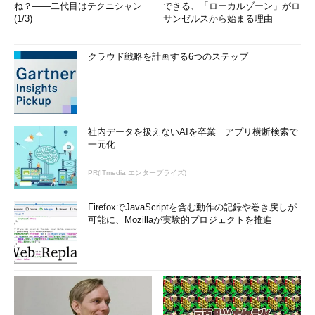
ね？――二代目はテクニシャン
できる、「ローカルゾーン」がロ
(1/3)
サンゼルスから始まる理由
クラウド戦略を計画する6つのステップ
社内データを扱えないAIを卒業 アプリ横断検索で
一元化
PR(ITmedia エンタープライズ)
FirefoxでJavaScriptを含む動作の記録や巻き戻しが
可能に、Mozillaが実験的プロジェクトを推進