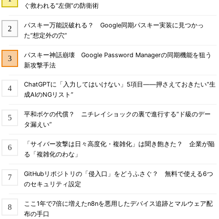
ぐ救われる“左側”の防衛術
パスキー万能説破れる？ Google同期パスキー実装に見つかっ
た“想定外の穴”
パスキー神話崩壊 Google Password Managerの同期機能を狙う
新攻撃手法
ChatGPTに「入力してはいけない」5項目――押さえておきたい“生
成AIのNGリスト”
平和ボケの代償？ ニチレイショックの裏で進行する“ド級のデー
タ漏えい”
「サイバー攻撃は日々高度化・複雑化」は聞き飽きた？ 企業が陥
る「複雑化のわな」
GitHubリポジトリの「侵入口」をどうふさぐ？ 無料で使える6つ
のセキュリティ設定
ここ1年で7倍に増えたn8nを悪用したデバイス追跡とマルウェア配
布の手口