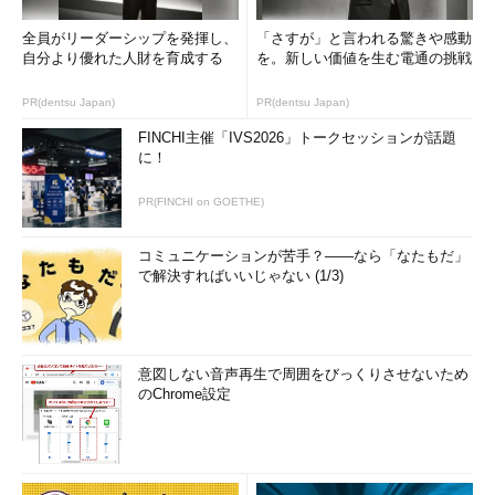
全員がリーダーシップを発揮し、
「さすが」と言われる驚きや感動
自分より優れた人財を育成する
を。新しい価値を生む電通の挑戦
PR(dentsu Japan)
PR(dentsu Japan)
FINCHI主催「IVS2026」トークセッションが話題
に！
PR(FINCHI on GOETHE)
コミュニケーションが苦手？――なら「なたもだ」
で解決すればいいじゃない (1/3)
意図しない音声再生で周囲をびっくりさせないため
のChrome設定