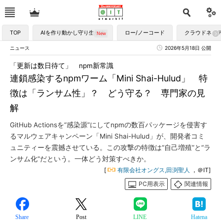
TOP
AIを作り動かし守り生かす
ロー/ノーコード
クラウドネイ
ニュース
2026年5月18日 公開
「更新は数日待て」 npm新常識
連鎖感染するnpmワーム「Mini Shai-Hulud」 特
徴は「ランサム性」？ どう守る？ 専門家の見
解
GitHub Actionsを“感染源”にしてnpmの数百パッケージを侵害す
るマルウェアキャンペーン「Mini Shai-Hulud」が、開発者コミ
ュニティーを震撼させている。この攻撃の特徴は“自己増殖”と“ラ
ンサム化”だという。一体どう対策すべきか。
[
有限会社オングス,田渕聖人
，＠IT]
PC用表示
関連情報
Share
Post
LINE
Hatena