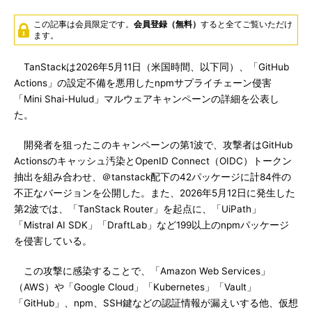
この記事は会員限定です。
会員登録（無料）
すると全てご覧いただけ
ます。
TanStackは2026年5月11日（米国時間、以下同）、「GitHub
Actions」の設定不備を悪用したnpmサプライチェーン侵害
「Mini Shai-Hulud」マルウェアキャンペーンの詳細を公表し
た。
開発者を狙ったこのキャンペーンの第1波で、攻撃者はGitHub
Actionsのキャッシュ汚染とOpenID Connect（OIDC）トークン
抽出を組み合わせ、＠tanstack配下の42パッケージに計84件の
不正なバージョンを公開した。また、2026年5月12日に発生した
第2波では、「TanStack Router」を起点に、「UiPath」
「Mistral AI SDK」「DraftLab」など199以上のnpmパッケージ
を侵害している。
この攻撃に感染することで、「Amazon Web Services」
（AWS）や「Google Cloud」「Kubernetes」「Vault」
「GitHub」、npm、SSH鍵などの認証情報が漏えいする他、仮想