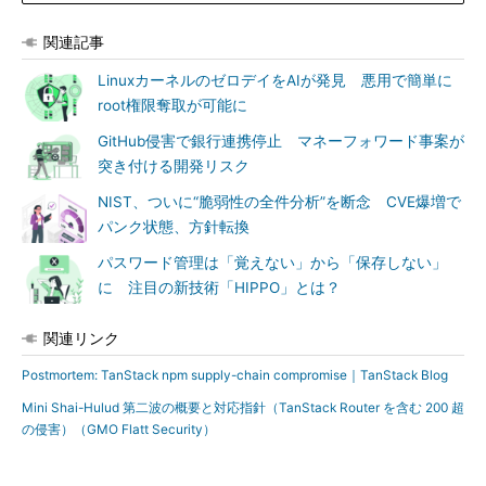
関連記事
LinuxカーネルのゼロデイをAIが発見 悪用で簡単に
root権限奪取が可能に
GitHub侵害で銀行連携停止 マネーフォワード事案が
突き付ける開発リスク
NIST、ついに“脆弱性の全件分析”を断念 CVE爆増で
パンク状態、方針転換
パスワード管理は「覚えない」から「保存しない」
に 注目の新技術「HIPPO」とは？
関連リンク
Postmortem: TanStack npm supply-chain compromise｜TanStack Blog
Mini Shai-Hulud 第二波の概要と対応指針（TanStack Router を含む 200 超
の侵害）（GMO Flatt Security）