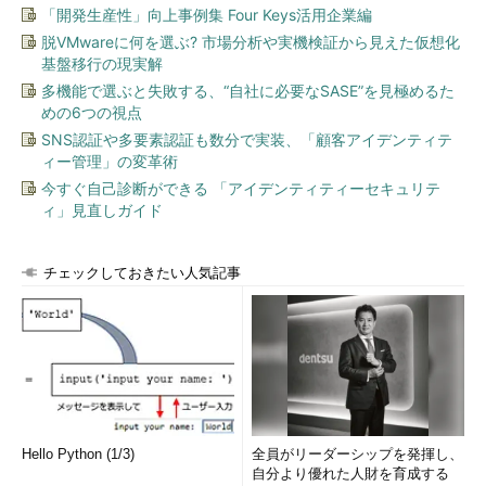
「開発生産性」向上事例集 Four Keys活用企業編
脱VMwareに何を選ぶ? 市場分析や実機検証から見えた仮想化
基盤移行の現実解
多機能で選ぶと失敗する、“自社に必要なSASE”を見極めるた
めの6つの視点
SNS認証や多要素認証も数分で実装、「顧客アイデンティテ
ィー管理」の変革術
今すぐ自己診断ができる 「アイデンティティーセキュリテ
ィ」見直しガイド
チェックしておきたい人気記事
Hello Python (1/3)
全員がリーダーシップを発揮し、
自分より優れた人財を育成する