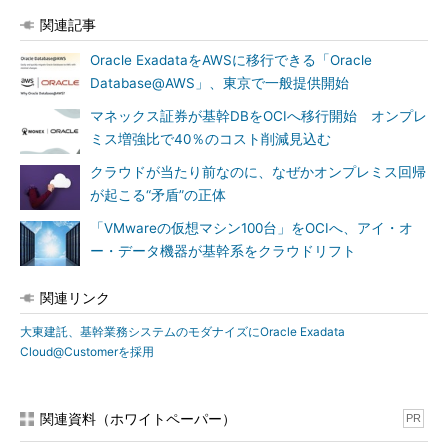
関連記事
Oracle ExadataをAWSに移行できる「Oracle
Database@AWS」、東京で一般提供開始
マネックス証券が基幹DBをOCIへ移行開始 オンプレ
ミス増強比で40％のコスト削減見込む
クラウドが当たり前なのに、なぜかオンプレミス回帰
が起こる“矛盾”の正体
「VMwareの仮想マシン100台」をOCIへ、アイ・オ
ー・データ機器が基幹系をクラウドリフト
関連リンク
大東建託、基幹業務システムのモダナイズにOracle Exadata
Cloud@Customerを採用
関連資料（ホワイトペーパー）
PR