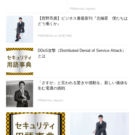
PR(dentsu Japan)
【西野亮廣】ビジネス書最新刊『北極星 僕たちは
どう働くか』
PR(FINCHI on GOETHE)
DDoS攻撃（Distributed Denial of Service Attack）
とは
「さすが」と言われる驚きや感動を。新しい価値を
生む電通の挑戦
PR(dentsu Japan)