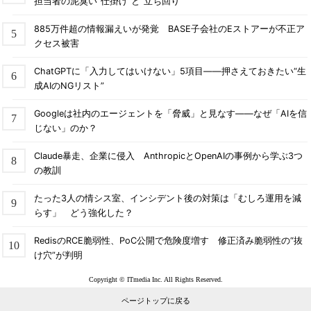
担当者の泥臭い“仕掛け”と“立ち回り”
885万件超の情報漏えいが発覚 BASE子会社のEストアーが不正ア
クセス被害
ChatGPTに「入力してはいけない」5項目――押さえておきたい“生
成AIのNGリスト”
Googleは社内のエージェントを「脅威」と見なす――なぜ「AIを信
じない」のか？
Claude暴走、企業に侵入 AnthropicとOpenAIの事例から学ぶ3つ
の教訓
たった3人の情シス室、インシデント後の対策は「むしろ運用を減
らす」 どう強化した？
RedisのRCE脆弱性、PoC公開で危険度増す 修正済み脆弱性の“抜
け穴”が判明
Copyright © ITmedia Inc. All Rights Reserved.
ページトップに戻る