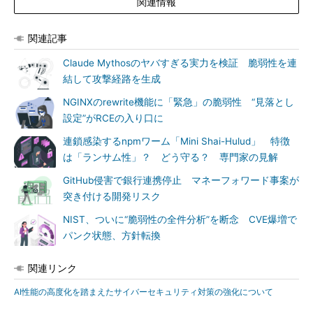
関連情報
関連記事
Claude Mythosのヤバすぎる実力を検証 脆弱性を連
結して攻撃経路を生成
NGINXのrewrite機能に「緊急」の脆弱性 “見落とし
設定”がRCEの入り口に
連鎖感染するnpmワーム「Mini Shai-Hulud」 特徴
は「ランサム性」？ どう守る？ 専門家の見解
GitHub侵害で銀行連携停止 マネーフォワード事案が
突き付ける開発リスク
NIST、ついに“脆弱性の全件分析”を断念 CVE爆増で
パンク状態、方針転換
関連リンク
AI性能の高度化を踏まえたサイバーセキュリティ対策の強化について