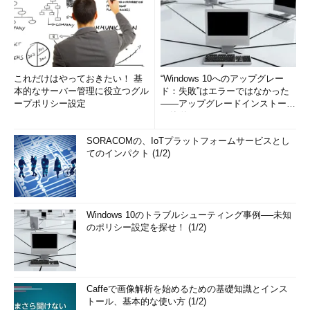
これだけはやっておきたい！ 基
“Windows 10へのアップグレー
本的なサーバー管理に役立つグル
ド：失敗”はエラーではなかった
ープポリシー設定
――アップグレードインストール
の簡単まとめ (1/3...
SORACOMの、IoTプラットフォームサービスとし
てのインパクト (1/2)
Windows 10のトラブルシューティング事例──未知
のポリシー設定を探せ！ (1/2)
Caffeで画像解析を始めるための基礎知識とインス
トール、基本的な使い方 (1/2)