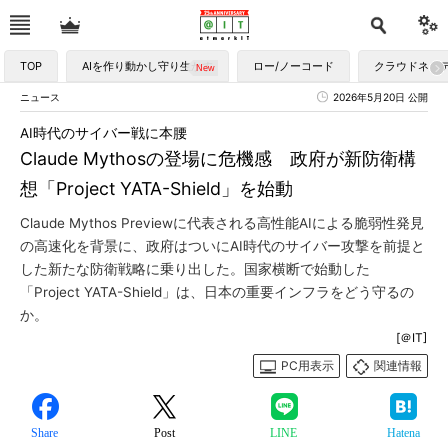
TOP
AIを作り動かし守り生かす
ロー/ノーコード
クラウドネイ
ニュース
2026年5月20日 公開
AI時代のサイバー戦に本腰
Claude Mythosの登場に危機感 政府が新防衛構
想「Project YATA-Shield」を始動
Claude Mythos Previewに代表される高性能AIによる脆弱性発見
の高速化を背景に、政府はついにAI時代のサイバー攻撃を前提と
した新たな防衛戦略に乗り出した。国家横断で始動した
「Project YATA-Shield」は、日本の重要インフラをどう守るの
か。
[＠IT]
PC用表示
関連情報
Share
Post
LINE
Hatena