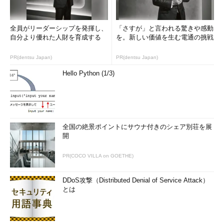
全員がリーダーシップを発揮し、
「さすが」と言われる驚きや感動
自分より優れた人財を育成する
を。新しい価値を生む電通の挑戦
PR(dentsu Japan)
PR(dentsu Japan)
Hello Python (1/3)
全国の絶景ポイントにサウナ付きのシェア別荘を展
開
PR(COCO VILLA on GOETHE)
DDoS攻撃（Distributed Denial of Service Attack）
とは