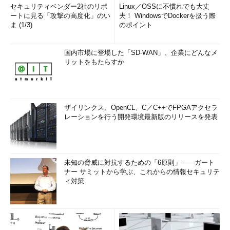
セキュリティベンダー2社のリポ
Linux／OSSに不慣れでも大丈
ートに見る「攻撃の高度化」のい
夫！ WindowsでDockerを扱う際
ま (1/3)
のポイント
国内市場に登場した「SD-WAN」、企業にどんなメ
リットをもたらすか
ザイリンクス、OpenCL、C／C++でFPGAアクセラ
レーションを行う開発環境最新版のリリースを発表
未知の脅威に対抗するための「6原則」――ガート
ナー サミットから学ぶ、これからの情報セキュリテ
ィ対策