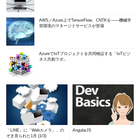
AWS／Azure上でTensorFlow、CNTKを――機械学
習環境のマネージドサービスが登場
AzureでIoTプロジェクトを共同検証する「IoTビジ
ネス共創ラボ」
「LINE」に「Webカメラ」、の
AngularJS
ぞき見られた1月 (1/3)