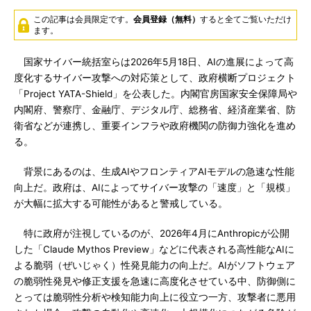
この記事は会員限定です。
会員登録（無料）
すると全てご覧いただけ
ます。
国家サイバー統括室らは2026年5月18日、AIの進展によって高
度化するサイバー攻撃への対応策として、政府横断プロジェクト
「Project YATA-Shield」を公表した。内閣官房国家安全保障局や
内閣府、警察庁、金融庁、デジタル庁、総務省、経済産業省、防
衛省などが連携し、重要インフラや政府機関の防御力強化を進め
る。
背景にあるのは、生成AIやフロンティアAIモデルの急速な性能
向上だ。政府は、AIによってサイバー攻撃の「速度」と「規模」
が大幅に拡大する可能性があると警戒している。
特に政府が注視しているのが、2026年4月にAnthropicが公開
した「Claude Mythos Preview」などに代表される高性能なAIに
よる脆弱（ぜいじゃく）性発見能力の向上だ。AIがソフトウェア
の脆弱性発見や修正支援を急速に高度化させている中、防御側に
とっては脆弱性分析や検知能力向上に役立つ一方、攻撃者に悪用