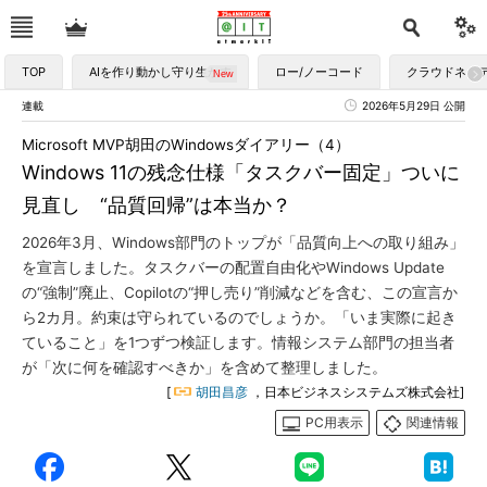
TOP
AIを作り動かし守り生かす
ロー/ノーコード
クラウドネイ
連載
2026年5月29日 公開
Microsoft MVP胡田のWindowsダイアリー（4）
Windows 11の残念仕様「タスクバー固定」ついに
見直し “品質回帰”は本当か？
2026年3月、Windows部門のトップが「品質向上への取り組み」
を宣言しました。タスクバーの配置自由化やWindows Update
の“強制”廃止、Copilotの“押し売り”削減などを含む、この宣言か
ら2カ月。約束は守られているのでしょうか。「いま実際に起き
ていること」を1つずつ検証します。情報システム部門の担当者
が「次に何を確認すべきか」を含めて整理しました。
[
胡田昌彦
，日本ビジネスシステムズ株式会社]
PC用表示
関連情報