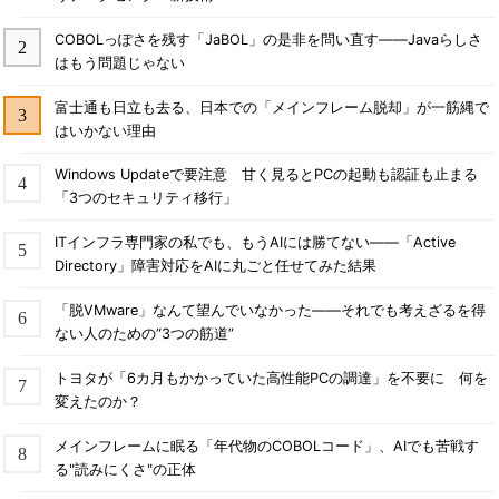
COBOLっぽさを残す「JaBOL」の是非を問い直す――Javaらしさ
はもう問題じゃない
富士通も日立も去る、日本での「メインフレーム脱却」が一筋縄で
はいかない理由
Windows Updateで要注意 甘く見るとPCの起動も認証も止まる
「3つのセキュリティ移行」
ITインフラ専門家の私でも、もうAIには勝てない――「Active
Directory」障害対応をAIに丸ごと任せてみた結果
「脱VMware」なんて望んでいなかった――それでも考えざるを得
ない人のための“3つの筋道”
トヨタが「6カ月もかかっていた高性能PCの調達」を不要に 何を
変えたのか？
メインフレームに眠る「年代物のCOBOLコード」、AIでも苦戦す
る"読みにくさ"の正体