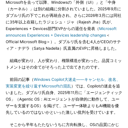
Microsoftを去って以降、Windowsの「外側（UI）」と「中身
（カーネル）」は別の組織に分割されていました。2025年9月に
ダブルリ氏の下でこれが再統合され、さらに2026年3月には同社
に35年以上在籍したラジェシュ・ジャ（Rajesh Jha）氏が、
Experiences + Devices部門EVPからの退任を発表（
Microsoft
announces Experiences + Devices leadership changes
＜
Official Microsoft Blog＞）。ダブルリ氏を含む4人がCEOのサテ
ィア・ナデラ（Satya Nadella）氏直属のEVPに昇格しました。
組織が変わり、人が変わり、権限構造が変わった。品質コミッ
トメントはその全てがそろった上で出てきたのです。
前回の記事（
Windows Copilot大迷走――キャンセル、改名、
実装変更を繰り返すMicrosoftの混乱
）では、Copilotの迷走を追
いました。ダブルリ氏自身、2025年11月に「エージェンティック
OS」（Agentic OS：AIエージェントが自律的に動作して、ユー
ザーを支援するOS）を掲げて、ユーザー体験よりもAI機能を優
先しているのではないかといった激しい批判を受けています。
そこから半年もたたないうちに方向転換し、OSの品質にかじ