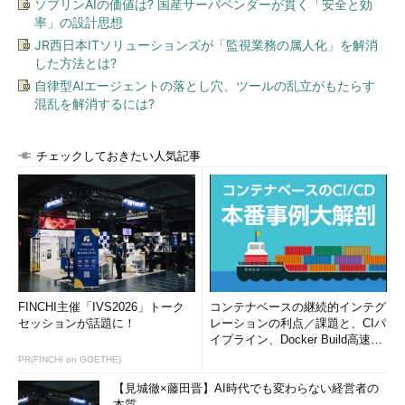
ソブリンAIの価値は? 国産サーバベンダーが貫く「安全と効
率」の設計思想
JR西日本ITソリューションズが「監視業務の属人化」を解消
した方法とは?
自律型AIエージェントの落とし穴、ツールの乱立がもたらす
混乱を解消するには?
チェックしておきたい人気記事
FINCHI主催「IVS2026」トーク
コンテナベースの継続的インテグ
セッションが話題に！
レーションの利点／課題と、CIパ
イプライン、Docker Build高速化
のコツ (1/2...
PR(FINCHI on GOETHE)
【見城徹×藤田晋】AI時代でも変わらない経営者の
本質