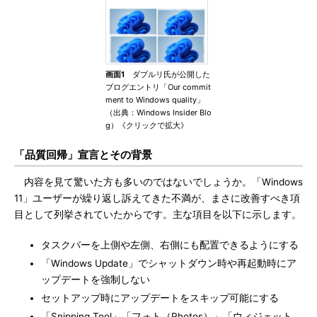
画面1
ダブルリ氏が公開した
ブログエントリ「Our commit
ment to Windows quality」
（出典：Windows Insider Blo
g）《クリックで拡大》
「品質回帰」宣言とその背景
内容を見て驚いた方も多いのではないでしょうか。「Windows
11」ユーザーが繰り返し訴えてきた不満が、まさに改善すべき項
目として列挙されていたからです。主な項目を以下に示します。
タスクバーを上側や左側、右側にも配置できるようにする
「Windows Update」でシャットダウン時や再起動時にア
ップデートを強制しない
セットアップ時にアップデートをスキップ可能にする
「Snipping Tool」「フォト（Photos）」「ウィジェット