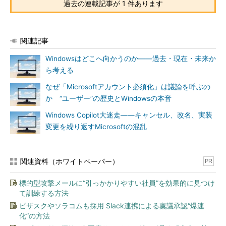
過去の連載記事が 1 件あります
関連記事
Windowsはどこへ向かうのか――過去・現在・未来か
ら考える
なぜ「Microsoftアカウント必須化」は議論を呼ぶの
か “ユーザー”の歴史とWindowsの本音
Windows Copilot大迷走――キャンセル、改名、実装
変更を繰り返すMicrosoftの混乱
関連資料（ホワイトペーパー）
PR
標的型攻撃メールに“引っかかりやすい社員”を効果的に見つけ
て訓練する方法
ビザスクやソラコムも採用 Slack連携による稟議承認“爆速
化”の方法