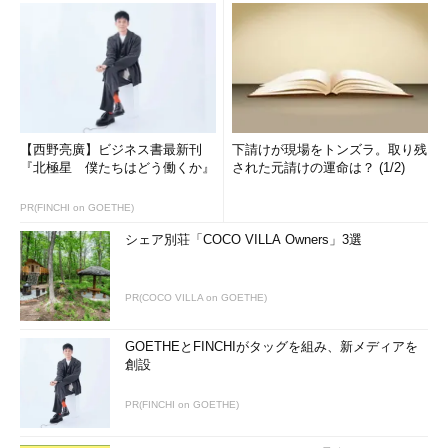
【西野亮廣】ビジネス書最新刊
下請けが現場をトンズラ。取り残
『北極星 僕たちはどう働くか』
された元請けの運命は？ (1/2)
PR(FINCHI on GOETHE)
シェア別荘「COCO VILLA Owners」3選
PR(COCO VILLA on GOETHE)
GOETHEとFINCHIがタッグを組み、新メディアを
創設
PR(FINCHI on GOETHE)