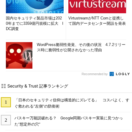
国内セキュリティ製品市場は202
VirtustreamがNTT Comと提携し
0年までに3359億円規模に拡大 I
て国内データセンター開設を発表
DC調査
WordPress脆弱性発覚、その後の状況 4.7.2リリー
ス時に脆弱性が公開されなかった理由
Recommended by
Security & Trust 記事ランキング
「日本のセキュリティ信仰は構造的にズレてる」 コスパよく、す
ぐ救われる“左側”の防衛術
パスキー万能説破れる？ Google同期パスキー実装に見つかっ
た“想定外の穴”