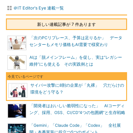
＠IT Editor's Eye 連載一覧
新しい連載記事が 7 件あります
「次のPCリプレース、予算は足りるか」 データ
センターもメモリ価格もAI需要で様変わり
AIは「脱メインフレーム」を促し、実は“レガシー
維持”にも使える その実践例とは
サイバー攻撃に8割の企業が「丸裸」 穴だらけの
環境をどう守る？
「開発者はおいしい脆弱性になった」 AIコーディ
ング、採用、OSS、CI/CD“4つの包囲網”と生存戦略
「Gemini」「Claude Code」「Codex」 全社展
開・本番実装に役立つ5つのポイント