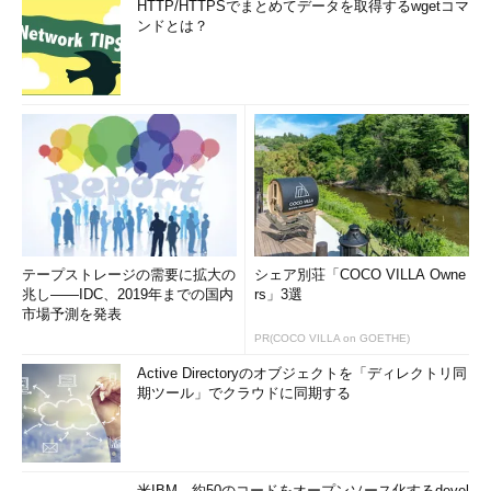
HTTP/HTTPSでまとめてデータを取得するwgetコマ
ンドとは？
テープストレージの需要に拡大の
シェア別荘「COCO VILLA Owne
兆し――IDC、2019年までの国内
rs」3選
市場予測を発表
PR(COCO VILLA on GOETHE)
Active Directoryのオブジェクトを「ディレクトリ同
期ツール」でクラウドに同期する
米IBM、約50のコードをオープンソース化するdevel