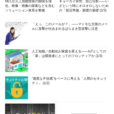
NECが人工知能技術の開発を強
ギョーカイ研究、自己分析――い
化、映像・画像の探索などを含む
ざという時にオロオロしないため
ソリューション体系を整備
の「就活準備」基礎の基礎 (1/3)
「えっ、このメールが？」――マトモな文面のメー
ルに攻撃が仕込まれるばらまき型攻撃に注意
人工知能／自動化が家庭を変える――IoTとしての
「家」は開発者にとってのフロンティアか (1/3)
“適度な不信感”をベースに考える「人間のセキュリ
ティ」 (1/2)