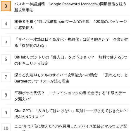
パスキー神話崩壊 Google Password Managerの同期機能を狙う
新攻撃手法
開発者を狙う“自己拡散型npmワーム”の全貌 400超のパッケージ
に感染拡大
「サイバー攻撃は日々高度化・複雑化」は聞き飽きた？ 企業が陥
る「複雑化のわな」
GitHubリポジトリの「侵入口」をどうふさぐ？ 無料で使える6つ
のセキュリティ設定
深まる先端AIモデルのサイバー攻撃能力への懸念 「恐れるな」と
Gartnerのアナリストが語る理由
平和ボケの代償？ ニチレイショックの裏で進行する“ド級のデー
タ漏えい”
ChatGPTに「入力してはいけない」5項目――押さえておきたい“生
成AIのNGリスト”
ここ1年で7倍に増えたn8nを悪用したデバイス追跡とマルウェア配