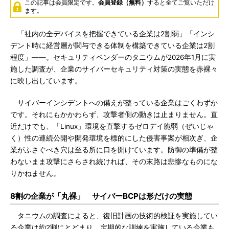
この記事は会員限定です。
会員登録（無料）
すると全てご覧いただけ
ます。
「社内の全デバイスを把握できている企業は2割弱」「インシ
デント時に経営層が関与できる体制を構築できている企業は2割
程度」――。セキュリティベンダーのタニウムが2026年1月に実
施した調査が、企業のサイバーセキュリティ対策の実態を赤裸々
に映し出しています。
サイバーインシデントへの備えが整っている企業はごくわずか
です。それにもかかわらず、攻撃者側の動きは止まりません。直
近だけでも、「Linux」環境を直撃するゼロデイ脆弱（ぜいじゃ
く）性の連続公開や開発環境を標的にした侵害事案が相次ぎ、企
業がふさぐべき穴は至る所に口を開けています。防御の準備が整
わないまま攻撃にさらされ続ければ、その末路は悲惨なものにな
りかねません。
8割の企業が「丸裸」 サイバーBCPは形だけの実態
タニウムの調査によると、復旧計画の技術的検証を実施してい
る企業は約2割にとどまり、定期的な訓練を実施している企業も