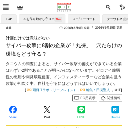
TOP
AIを作り動かし守り生かす
ロー/ノーコード
クラウドネイ
2026年6月25日 更新
連載
2026年6月9日 公開
計画だけでは意味がない
サイバー攻撃に8割の企業が「丸裸」 穴だらけの
環境をどう守る？
タニウムの調査によると、サイバー攻撃の備えができている企業
はわずか2割であることが明らかになっています。ゼロデイ脆弱
性の悪用や開発環境侵害、インフォスティーラーなど企業を狙う
攻撃が相次ぐ中、自社を守るにはどうすればいいでしょうか。
[
雨輝ITラボ（リーフレイン）
,
編集：田渕聖人
，＠IT]
PC用表示
関連情報
Share
Post
LINE
Hatena