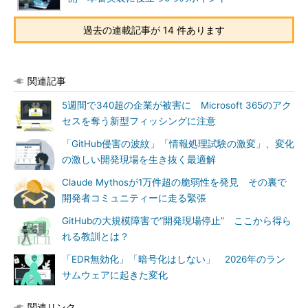
過去の連載記事が 14 件あります
関連記事
5週間で340超の企業が被害に Microsoft 365のアク
セスを奪う新型フィッシングに注意
「GitHub侵害の波紋」「情報処理試験の激変」、変化
の激しい開発現場を生き抜く最適解
Claude Mythosが1万件超の脆弱性を発見 その裏で
開発者コミュニティーに走る緊張
GitHubの大規模障害で“開発現場停止” ここから得ら
れる教訓とは？
「EDR無効化」「暗号化はしない」 2026年のラン
サムウェアに起きた変化
関連リンク