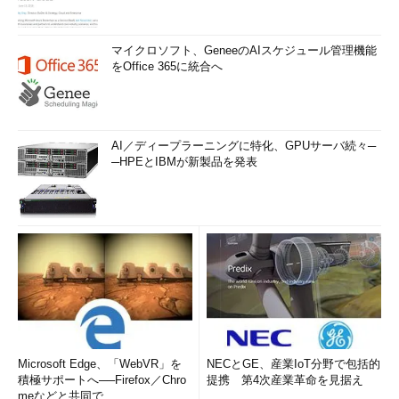
マイクロソフト、GeneeのAIスケジュール管理機能
をOffice 365に統合へ
AI／ディープラーニングに特化、GPUサーバ続々─
─HPEとIBMが新製品を発表
Microsoft Edge、「WebVR」を
NECとGE、産業IoT分野で包括的
積極サポートへ──Firefox／Chro
提携 第4次産業革命を見据え
meなどと共同で