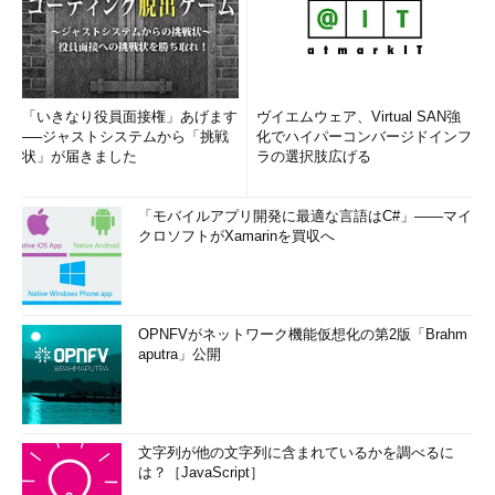
「いきなり役員面接権」あげます
ヴイエムウェア、Virtual SAN強
──ジャストシステムから「挑戦
化でハイパーコンバージドインフ
状」が届きました
ラの選択肢広げる
「モバイルアプリ開発に最適な言語はC#」――マイ
クロソフトがXamarinを買収へ
OPNFVがネットワーク機能仮想化の第2版「Brahm
aputra」公開
文字列が他の文字列に含まれているかを調べるに
は？［JavaScript］