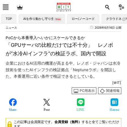
TOP
AIを作り動かし守り生かす
ロー/ノーコード
クラウドネイ
ニュース
2026年6月16日 公開
PoCから本番導入へいかにスケールできるか
「GPUサーバの比較だけでは不十分」 レノボ
が“水冷AIインフラ“の検証ラボ、国内で開設
企業におけるAI活用の機運が高まる中、レノボ・ジャパンは水冷
技術を使ったAIインフラの検証拠点「Neptuneラボ」を開設し
た。本番運用に近い条件で検証できるとしている。
[＠IT]
PC用表示
関連情報
Share
Post
LINE
Hatena
この記事は会員限定です。
会員登録（無料）
すると全てご覧いただけ
ます。