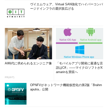
ヴイエムウェア、Virtual SAN強化でハイパーコンバ
ージドインフラの選択肢広げる
AI時代に求められるエンジニア像
「モバイルアプリ開発に最適な言
語はC#」――マイクロソフトがX
amarinを買収へ
PR(＠IT)
OPNFVがネットワーク機能仮想化の第2版「Brahm
aputra」公開