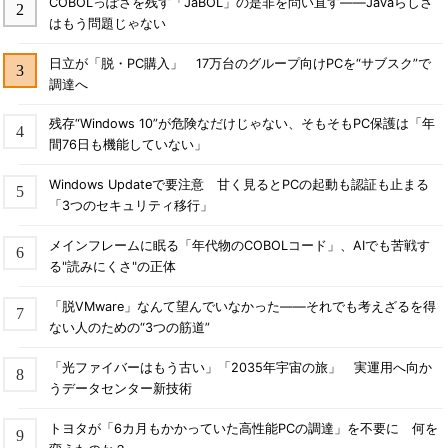
COBOLっぽさを残す「JaBOL」の是非を問い直す――Javaらしさ
はもう問題じゃない
日立が「脱・PC購入」 17万台のグループ向けPCを“サブスク”で
調達へ
残存“Windows 10”が危険なだけじゃない、そもそもPC保護は「年
間76日も機能していない」
Windows Updateで要注意 甘く見るとPCの起動も認証も止まる
「3つのセキュリティ移行」
メインフレームに眠る「年代物のCOBOLコード」、AIでも苦戦す
る"読みにくさ"の正体
「脱VMware」なんて望んでいなかった――それでも考えざるを得
ない人のための“3つの筋道”
「光ファイバーはもう古い」「2035年宇宙の旅」 実運用へ向か
うデータセンター新技術
トヨタが「6カ月もかかっていた高性能PCの調達」を不要に 何を