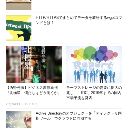
HTTP/HTTPSでまとめてデータを取得するwgetコマ
ンドとは？
【西野亮廣】ビジネス書最新刊
テープストレージの需要に拡大の
『北極星 僕たちはどう働くか』
兆し――IDC、2019年までの国内
市場予測を発表
PR(FINCHI on GOETHE)
Active Directoryのオブジェクトを「ディレクトリ同
期ツール」でクラウドに同期する