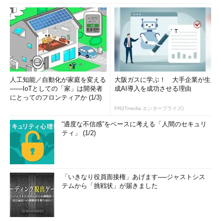
人工知能／自動化が家庭を変える
大阪ガスに学ぶ！ 大手企業が生
――IoTとしての「家」は開発者
成AI導入を成功させる理由
にとってのフロンティアか (1/3)
PR(ITmedia エンタープライズ)
“適度な不信感”をベースに考える「人間のセキュリ
ティ」 (1/2)
「いきなり役員面接権」あげます──ジャストシス
テムから「挑戦状」が届きました