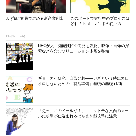
みずほ×官民で進める新産業創出
このポートで実行中のプロセスは
どれ？ lsofコマンドの使い方
PR(Blue Lab)
NECが人工知能技術の開発を強化、映像・画像の探
索などを含むソリューション体系を整備
ギョーカイ研究、自己分析――いざという時にオロ
オロしないための「就活準備」基礎の基礎 (1/3)
「えっ、このメールが？」――マトモな文面のメー
ルに攻撃が仕込まれるばらまき型攻撃に注意