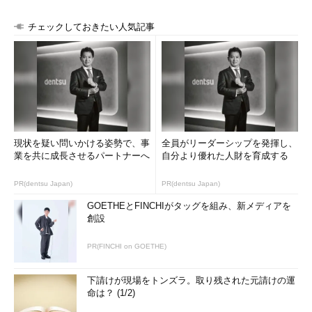
チェックしておきたい人気記事
現状を疑い問いかける姿勢で、事
全員がリーダーシップを発揮し、
業を共に成長させるパートナーへ
自分より優れた人財を育成する
PR(dentsu Japan)
PR(dentsu Japan)
GOETHEとFINCHIがタッグを組み、新メディアを
創設
PR(FINCHI on GOETHE)
下請けが現場をトンズラ。取り残された元請けの運
命は？ (1/2)