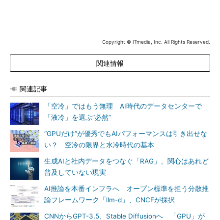
Copyright © ITmedia, Inc. All Rights Reserved.
関連情報
関連記事
「空冷」ではもう無理 AI時代のデータセンターで
「液冷」を選ぶ“必然”
“GPUだけ”が優秀でもAIパフォーマンスは引き出せな
い？ 空冷の限界と水冷時代の基本
生成AIと社内データをつなぐ「RAG」、関心はあれど
普及していない現実
AI推論を本番インフラへ オープン標準を担う分散推
論フレームワーク「llm-d」、CNCFが採択
CNNからGPT-3.5、Stable Diffusionへ 「GPU」が