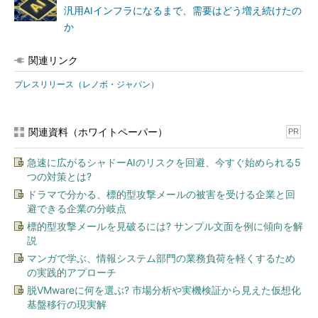
汎用AIインフラになるまで、需要はどう増え続けたの
か
関連リンク
プレスリリース（レノボ・ジャパン）
関連資料（ホワイトペーパー）
PR
急速に広がるシャドーAIのリスクを回避、今すぐ始められる5
つの対策とは?
ドラマで分かる、標的型攻撃メールの被害を受ける企業と回
避できる企業の分岐点
標的型攻撃メールを見破るには? サンプル文面を例に傾向を解
説
マンガで学ぶ、情報システム部門の業務負荷を軽くするため
の実践的アプローチ
脱VMwareに何を選ぶ? 市場分析や実機検証から見えた仮想化
基盤移行の現実解