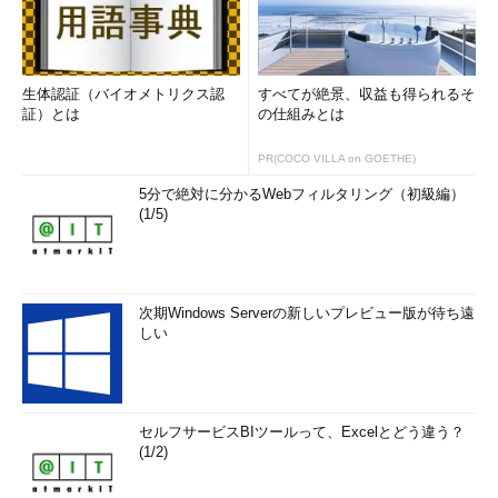
生体認証（バイオメトリクス認
すべてが絶景、収益も得られるそ
証）とは
の仕組みとは
PR(COCO VILLA on GOETHE)
5分で絶対に分かるWebフィルタリング（初級編）
(1/5)
次期Windows Serverの新しいプレビュー版が待ち遠
しい
セルフサービスBIツールって、Excelとどう違う？
(1/2)