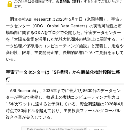
この記事は会員限定です。
会員登録（無料）
すると全てご覧いただけ
ます。
調査会社ABI Researchは2026年5月11日（米国時間）、宇宙デ
ータセンター（ODC：Orbital Data Centers）の実現可能性と市
場動向に関するQ＆Aをブログで公開した。宇宙データセンター
を「太陽光発電を活用した地球大気圏外の軌道上に展開する、デ
ータ処理／保存用のコンピューティング施設」と定義し、用途や
商用性、限界、主要開発企業、長期的影響について見解を示して
いる。
宇宙データセンターは「SF構想」から商業化検討段階に移
行
ABI Researchは、2035年までに最大1万8600台のデータセン
ターが宇宙で稼働し、軌道上の実効コンピューティング能力は
1.5ギガワットに達すると予測している。資金調達額は2026年4月
時点で30億ドルを超えており、主要投資ファームやグローバル
複合企業が参入している。