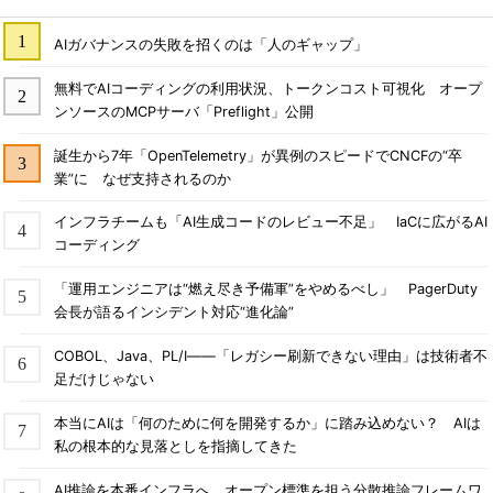
AIガバナンスの失敗を招くのは「人のギャップ」
無料でAIコーディングの利用状況、トークンコスト可視化 オープ
ンソースのMCPサーバ「Preflight」公開
誕生から7年「OpenTelemetry」が異例のスピードでCNCFの“卒
業”に なぜ支持されるのか
インフラチームも「AI生成コードのレビュー不足」 IaCに広がるAI
コーディング
「運用エンジニアは“燃え尽き予備軍”をやめるべし」 PagerDuty
会長が語るインシデント対応“進化論”
COBOL、Java、PL/I――「レガシー刷新できない理由」は技術者不
足だけじゃない
本当にAIは「何のために何を開発するか」に踏み込めない？ AIは
私の根本的な見落としを指摘してきた
AI推論を本番インフラへ オープン標準を担う分散推論フレームワ