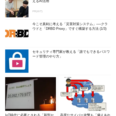
えるAI活用
PR(＠IT)
今こそ真剣に考える「災害対策システム」──クラ
ウドと「DRBD Proxy」ですぐ構築する方法 (1/3)
セキュリティ専門家が教える「誰でもできるパスワ
ード管理のやり方」
IoT時代に必要とされる「新型セ
高度なサイバー攻撃も「備えあれ