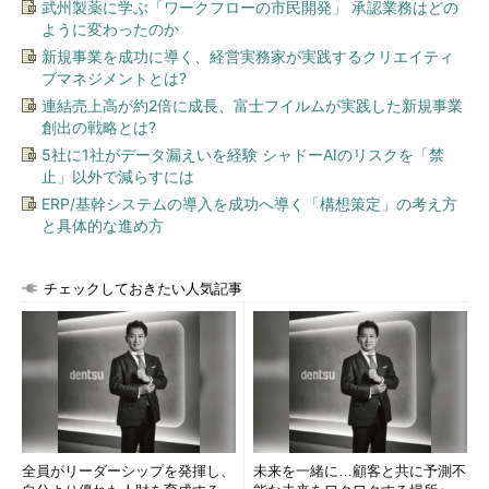
武州製薬に学ぶ「ワークフローの市民開発」 承認業務はどの
ように変わったのか
新規事業を成功に導く、経営実務家が実践するクリエイティ
ブマネジメントとは?
連結売上高が約2倍に成長、富士フイルムが実践した新規事業
創出の戦略とは?
5社に1社がデータ漏えいを経験 シャドーAIのリスクを「禁
止」以外で減らすには
ERP/基幹システムの導入を成功へ導く「構想策定」の考え方
と具体的な進め方
チェックしておきたい人気記事
全員がリーダーシップを発揮し、
未来を一緒に…顧客と共に予測不