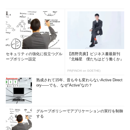
セキュリティの強化に役立つグル
【西野亮廣】ビジネス書最新刊
ープポリシー設定
『北極星 僕たちはどう働くか』
PR(FINCHI on GOETHE)
熟成されて15年、昔も今も変わらないActive Direct
ory――でも、なぜ“Active”なの？
グループポリシーでアプリケーションの実行を制御
する