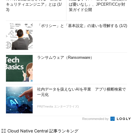
キュリティエンジニア」とは (1/
ば憂いなし」、JPCERT/CCが対
3)
策ガイド公開
「ポリシー」と「基本設定」の違いを理解する (1/2)
ランサムウェア（Ransomware）
社内データを扱えないAIを卒業 アプリ横断検索で
一元化
PR(ITmedia エンタープライズ)
Recommended by
Cloud Native Central 記事ランキング