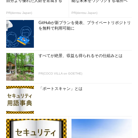
自分より優れた人財を育成する
能な未来をワクワクする場所へ
PR(dentsu Japan)
PR(dentsu Japan)
GitHubが新プランを発表、プライベートリポジトリ
を無料で利用可能に
すべてが絶景、収益も得られるその仕組みとは
PR(COCO VILLA on GOETHE)
「ポートスキャン」とは