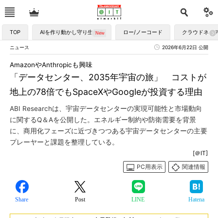
TOP
AIを作り動かし守り生かす
ロー/ノーコード
クラウドネイ
ニュース
2026年6月22日 公開
AmazonやAnthropicも興味
「データセンター、2035年宇宙の旅」 コストが
地上の78倍でもSpaceXやGoogleが投資する理由
ABI Researchは、宇宙データセンターの実現可能性と市場動向
に関するQ＆Aを公開した。エネルギー制約や防衛需要を背景
に、商用化フェーズに近づきつつある宇宙データセンターの主要
プレーヤーと課題を整理している。
[＠IT]
PC用表示
関連情報
Share
Post
LINE
Hatena