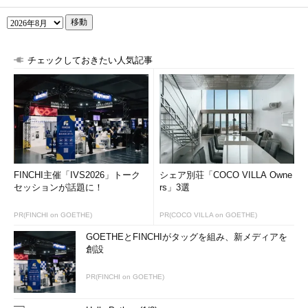
移動
チェックしておきたい人気記事
FINCHI主催「IVS2026」トーク
シェア別荘「COCO VILLA Owne
セッションが話題に！
rs」3選
PR(FINCHI on GOETHE)
PR(COCO VILLA on GOETHE)
GOETHEとFINCHIがタッグを組み、新メディアを
創設
PR(FINCHI on GOETHE)