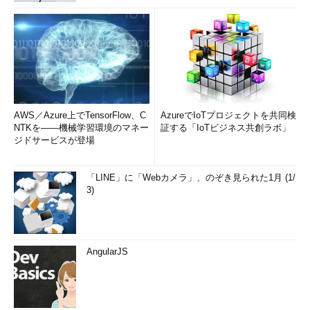
AWS／Azure上でTensorFlow、C
AzureでIoTプロジェクトを共同検
NTKを――機械学習環境のマネー
証する「IoTビジネス共創ラボ」
ジドサービスが登場
「LINE」に「Webカメラ」、のぞき見られた1月 (1/
3)
AngularJS