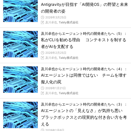
Antigravityが目指す「AI開発OS」の野望と未来
の開発者の姿
2026年3月25日
及川卓也,
Tably株式会社
及川卓也からエージェント時代の開発者たちへ（5）：
私がCLIを勧める理由 コンテキストを制する
者がAIを支配する
2026年2月25日
及川卓也,
Tably株式会社
及川卓也からエージェント時代の開発者たちへ（4）：
AIエージェントは同僚ではない チームを壊す
擬人化の罠
2026年1月21日
及川卓也,
Tably株式会社
及川卓也からエージェント時代の開発者たちへ（3）：
AIエージェントの「見えなさ」が気持ち悪い
ブラックボックスとの現実的な付き合い方を考
える
2026年1月6日