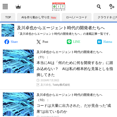
TOP
AIを作り動かし守り生かす
ロー/ノーコード
クラウドネイ
及川卓也からエージェント時代の開発者たちへ
「及川卓也からエージェント時代の開発者たちへ」の連載記事一覧です。
Share
Post
LINE
Hatena
及川卓也からエージェント時代の開発者たちへ
（11）：
本当にAIは「何のために何を開発するか」に踏
み込めない？ AIは私の根本的な見落としを指
摘してきた
2026年7月28日
及川卓也,
Tably株式会社
及川卓也からエージェント時代の開発者たちへ
（10）：
コードは大量に出力された、だが見合った“成
果”は出ているのか