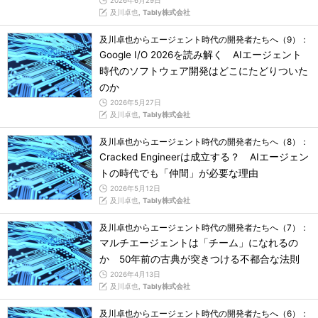
2026年6月29日
及川卓也,
Tably株式会社
及川卓也からエージェント時代の開発者たちへ（9）：
Google I/O 2026を読み解く AIエージェント
時代のソフトウェア開発はどこにたどりついた
のか
2026年5月27日
及川卓也,
Tably株式会社
及川卓也からエージェント時代の開発者たちへ（8）：
Cracked Engineerは成立する？ AIエージェン
トの時代でも「仲間」が必要な理由
2026年5月12日
及川卓也,
Tably株式会社
及川卓也からエージェント時代の開発者たちへ（7）：
マルチエージェントは「チーム」になれるの
か 50年前の古典が突きつける不都合な法則
2026年4月13日
及川卓也,
Tably株式会社
及川卓也からエージェント時代の開発者たちへ（6）：