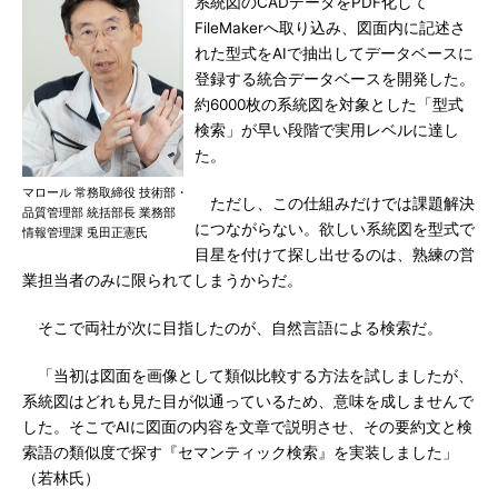
系統図のCADデータをPDF化して
FileMakerへ取り込み、図面内に記述さ
れた型式をAIで抽出してデータベースに
登録する統合データベースを開発した。
約6000枚の系統図を対象とした「型式
検索」が早い段階で実用レベルに達し
た。
マロール 常務取締役 技術部・
ただし、この仕組みだけでは課題解決
品質管理部 統括部長 業務部
につながらない。欲しい系統図を型式で
情報管理課 兎田正憲氏
目星を付けて探し出せるのは、熟練の営
業担当者のみに限られてしまうからだ。
そこで両社が次に目指したのが、自然言語による検索だ。
「当初は図面を画像として類似比較する方法を試しましたが、
系統図はどれも見た目が似通っているため、意味を成しませんで
した。そこでAIに図面の内容を文章で説明させ、その要約文と検
索語の類似度で探す『セマンティック検索』を実装しました」
（若林氏）