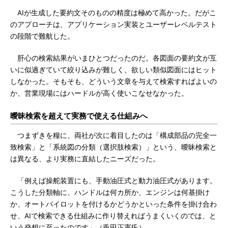
AIが生成した要約文そのものの精度は極めて高かった。だがこ
のアプローチは、アプリケーション実装とユーザーレベルテスト
の段階で難航した。
肝心の検索結果がいまひとつだったのだ。各図面の要約文が互
いに似過ぎていて絞り込みが難しく、欲しい類似図面にはヒット
しなかった。そもそも、どういう文章を与えて検索すればよいの
か、営業現場にはハードルが高く使いこなせなかった。
曖昧検索を超えて実務で使える仕組みへ
つまずきを糧に、両社が次に着目したのは「構成部品の完全一
致検索」と「系統図の分類（選択肢検索）」という、曖昧検索と
は異なる、より実務に直結したニーズだった。
「例えば操舵装置にも、手動油圧式と動力油圧式があります。
こうした分類軸に、ハンドルは何カ所か、エンジンは何基掛け
か、オートパイロットを付けるかどうかといった条件を掛け合わ
せ、AIで検索できる仕組みに作り替えればうまくいくのでは、と
いう発想に至ったのです」（兎田正憲氏）