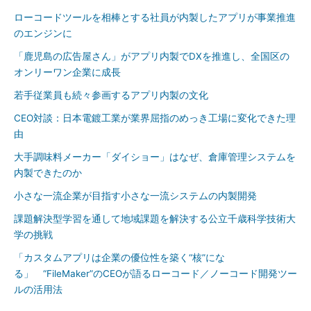
ローコードツールを相棒とする社員が内製したアプリが事業推進
のエンジンに
「鹿児島の広告屋さん」がアプリ内製でDXを推進し、全国区の
オンリーワン企業に成長
若手従業員も続々参画するアプリ内製の文化
CEO対談：日本電鍍工業が業界屈指のめっき工場に変化できた理
由
大手調味料メーカー「ダイショー」はなぜ、倉庫管理システムを
内製できたのか
小さな一流企業が目指す小さな一流システムの内製開発
課題解決型学習を通して地域課題を解決する公立千歳科学技術大
学の挑戦
「カスタムアプリは企業の優位性を築く“核”にな
る」 “FileMaker”のCEOが語るローコード／ノーコード開発ツー
ルの活用法