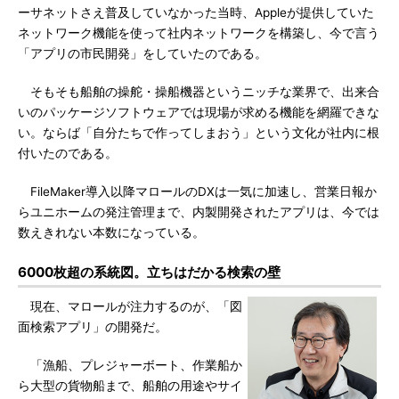
ーサネットさえ普及していなかった当時、Appleが提供していた
ネットワーク機能を使って社内ネットワークを構築し、今で言う
「アプリの市民開発」をしていたのである。
そもそも船舶の操舵・操船機器というニッチな業界で、出来合
いのパッケージソフトウェアでは現場が求める機能を網羅できな
い。ならば「自分たちで作ってしまおう」という文化が社内に根
付いたのである。
FileMaker導入以降マロールのDXは一気に加速し、営業日報か
らユニホームの発注管理まで、内製開発されたアプリは、今では
数えきれない本数になっている。
6000枚超の系統図。立ちはだかる検索の壁
現在、マロールが注力するのが、「図
面検索アプリ」の開発だ。
「漁船、プレジャーボート、作業船か
ら大型の貨物船まで、船舶の用途やサイ