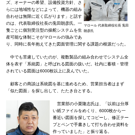
ズ、オーナーの希望、設備投資方針、さ
らには地域性などによって、機器の組み
合わせは無限に近く広がります」と話す
のは、代表取締役社長の兎田朗彦氏。一
マロール 代表取締役社長 兎田
隻ごとに個別受注型の操舵システムを生
朗彦氏
産可能な体制こそがマロールの強みであ
り、同時に長年抱えてきた図面管理に関する課題の根源だった。
中でも苦慮していたのが、複数製品の組み合わせでシステム全
体を表す「系統図」と呼ばれる図面の扱いだ。社内に蓄積・管理
されている図面は6000枚以上に及んでいた。
顧客との商談は系統図を基に進めるため、営業担当者はまず
「似た図面」を探し出して、たたき台とする。
営業部の小栗隆志氏は、「以前は分厚
い紙ファイルをめくり、6000枚から一
番近い図面を探してコピーし、修正テー
プとペンで手書きして打ち合わせ資料を
作っていました」と振り返る。