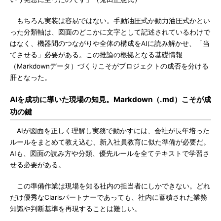
もちろん実装は容易ではない。手動油圧式か動力油圧式かとい
った分類軸は、図面のどこかに文字として記述されているわけで
はなく、機器間のつながりや全体の構成をAIに読み解かせ、「当
てさせる」必要がある。この推論の根拠となる基礎情報
（Markdownデータ）づくりこそがプロジェクトの成否を分ける
肝となった。
AIを成功に導いた現場の知見。Markdown（.md）こそが成
功の鍵
AIが図面を正しく理解し実務で動かすには、会社が長年培った
ルールをまとめて教え込む、新入社員教育に似た準備が必要だ。
AIも、図面の読み方や分類、優先ルールを全てテキストで学習さ
せる必要がある。
この準備作業は現場を知る社内の担当者にしかできない。どれ
だけ優秀なClarisパートナーであっても、社内に蓄積された業務
知識や判断基準を再現することは難しい。