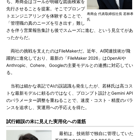
ち、寿商会はゴールが明確な図面検索を
先行させることを提案。そこでプロンプ
寿商会 代表取締役社長 若林孝
トエンジニアリングを体験することで、
氏
「管理職の真のニーズを引き出す」難し
さを伴う営業報告集計も後でスムーズに進む、という見立てがあ
ったからだ。
両社の挑戦を支えたのはFileMakerだ。近年、AI関連技術が飛
躍的に進化しており、最新の「FileMaker 2026」はOpenAIや
Anthropic、Cohere、Googleの主要モデルとの連携に対応してい
る。
当初は細かな表記でAIの誤認識も発生したが、若林氏は高コス
トな最新モデルに頼るのではなく、プロンプト設計とGemini API
のパラメーター調整を重ねることで、速度・コスト・精度のバラ
ンスを追求し、実運用への手応えを得た。
試行錯誤の末に見えた実用化への道筋
最初は、技術部で独自に管理していた