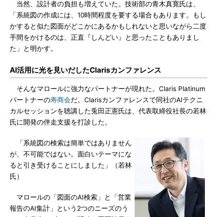
当然、設計者の負担も増えていた。技術部の青木真寛氏は、
「系統図の作成には、10時間程度を要する場合もあります。もし
かすると似た図面がどこかにあるかもしれないと思いながら二度
手間をかけるのは、正直『しんどい』と思ったこともありまし
た」と明かす。
AI活用に光を見いだしたClarisカンファレンス
そんなマロールに強力なパートナーが現れた。Claris Platinum
パートナーの
寿商会
だ。Clarisカンファレンスで同社のAIテクニ
カルセッションを聴講した兎田正憲氏は、代表取締役社長の若林
氏に開発の伴走支援を打診した。
「系統図の検索は簡単ではありません
が、不可能ではない。面白いテーマにな
ると引き受けることにしました」（若林
氏）
マロールの「図面のAI検索」と「営業
報告のAI集計」という2つのニーズのう