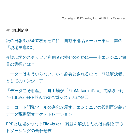
Copyright © ITmedia, Inc. All Rights Reserved.
関連記事
紙の日報3万8400枚がゼロに 自動車部品メーカー東亜工業の
「現場主導DX」
介護現場のスタッフと利用者の幸せのために――非エンジニア役
員の選択とは？
コーダーはもういらない。いま必要とされるのは「問題解決者」
としてのエンジニア
「データこそ財産」 町工場が「FileMaker＋iPad」で築き上げ
た仕組みがERP並みの複合型システムに発展
ローコード開発ツールの進化が示す、エンジニアの役割再定義と
データ駆動型オーケストレーション
ERPと現場をつなぐFileMaker 難題を解決したのは内製とアウ
トソーシングの合わせ技