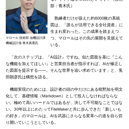
部：青木氏）
熟練者だけが扱えた約6000枚の系統
図は、「誰もが活用できる全社資産」に
生まれ変わった。この成果を踏まえつ
マロール 技術部 油機設計課
つ、マロールはその先の展開を見据えて
機械設計係 青木真寛氏
いる。
「次のステップは、『AI設計』ですね。似た図面を基に『こん
な機能を加えてほしい』と営業担当者が指示すれば、AIが修正し
た図面を提示する――。そんな世界を追い求めています」と、兎
田朗彦氏は構想を語る。
機能実現のためには、設計者の頭の中だけにある暗黙知を明文
化して、基礎情報（Markdown）として投入しなければならな
い。極めて高いハードルではあるが、決して不可能なことではな
い。30年以上にわたってFileMakerと共に歩んできた「新しいも
の好き」のマロールは、AIを武器にさらなる変革への道を自ら切
り開いていこうとしている。