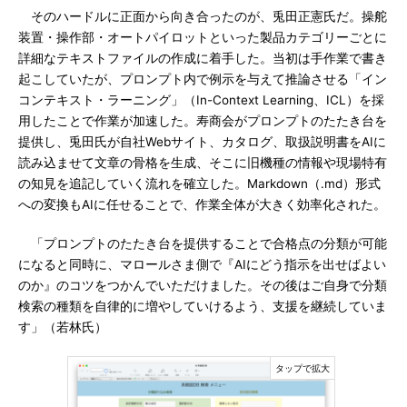
そのハードルに正面から向き合ったのが、兎田正憲氏だ。操舵
装置・操作部・オートパイロットといった製品カテゴリーごとに
詳細なテキストファイルの作成に着手した。当初は手作業で書き
起こしていたが、プロンプト内で例示を与えて推論させる「イン
コンテキスト・ラーニング」（In-Context Learning、ICL）を採
用したことで作業が加速した。寿商会がプロンプトのたたき台を
提供し、兎田氏が自社Webサイト、カタログ、取扱説明書をAIに
読み込ませて文章の骨格を生成、そこに旧機種の情報や現場特有
の知見を追記していく流れを確立した。Markdown（.md）形式
への変換もAIに任せることで、作業全体が大きく効率化された。
「プロンプトのたたき台を提供することで合格点の分類が可能
になると同時に、マロールさま側で『AIにどう指示を出せばよい
のか』のコツをつかんでいただけました。その後はご自身で分類
検索の種類を自律的に増やしていけるよう、支援を継続していま
す」（若林氏）