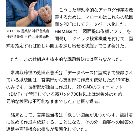
こうした非効率的なアナログ作業を改
善するために、マロールはこれらの紙図
面をPDFにしてデータベース化した。
マロール 営業部 神戸営業所
FileMakerで「図面提出依頼アプリ」を
神戸営業係 主任 小栗隆志氏
開発し、クイック検索機能を付けて、型
式を指定すれば欲しい図面を探し出せる状態までこぎ着けた。
ただ、この仕組みも抜本的な課題解決には至らなかった。
常務取締役の兎田正憲氏は「データベースに型式まで登録され
ている系統図は、営業部から技術部に作成を依頼した約1300枚
のみです。技術部が独自に作成し、2D CADのフォーマット
（DMF）で管理している残りの4700枚以上は対象外のため、一
元的な検索は不可能なままでした」と振り返る。
結果として、営業担当者は「欲しい図面が見つからず、設計者
に改めて作成を依頼する」ことになる。その分、顧客への回答の
遅延や商談機会の損失が常態化していた。