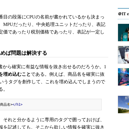
＠IT e
番目の段落にCPUの名前が書かれているかも決まっ
、MPUだったり、中央処理ユニットだったり、表記
定価であったり税別価格であったり、表記が一定し
込めば問題は解決する
書から確実に有益な情報を抜き出せるのだろうか。1
を埋め込むこと
である。例えば、商品名を確実に抜
というタグを創作して、これを埋め込んでしまうので
る。
/商品名>
</h1>
、それと分かるように専用のタグで囲っておけば、
報を記述しても、そこから欲しい情報を確実に抜き