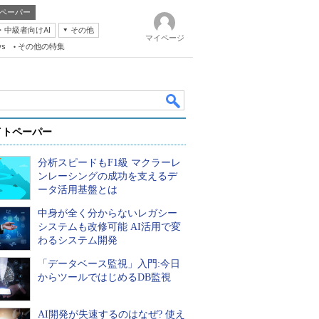
ペーパー
・中級者向けAI
その他
マイページ
ws
その他の特集
イトペーパー
分析スピードもF1級 マクラーレ
ンレーシングの成功を支えるデ
ータ活用基盤とは
中身が全く分からないレガシー
k
システムも改修可能 AI活用で変
わるシステム開発
「データベース監視」入門:今日
からツールではじめるDB監視
AI開発が失速するのはなぜ? 使え