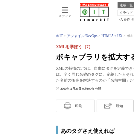
連載一覧
クラウド
メディア
AIを作
＠IT
アジャイル/DevOps
HTML5 + UX
ボキ
XMLを学ぼう（7）
ボキャブラリを拡大す
XMLの特徴の1つは、自由にタグを定義で
は、全く同じ名称のタグに、定義した人それ
た名前の衝突を解決するのが「名前空間」だ
2000年11月29日 00時00分 公開
印刷
通知
あのタグさえ使えれば