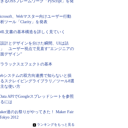
きるOSSフレームワーク「PyScript」を発
表
icrosoft、Webマスター向けユーザー行動
析ツール「Clarity」を発表
XML文書の基本構造を詳しく見ていく
「設計とデザインを分けた瞬間、UIは詰
む」 ユーザー視点で見直す“エンジニアの
面デザイン”
パララックスエフェクトの基本
Webシステムの双方向連携で知らないと損
するスクレイピングライブラリ／ツール8選
＆主な使い方
Data APIでGoogleスプレッドシートを参照
するには
aker達のお祭りがやってきた！ Maker Fair
Tokyo 2012
»
ランキングをもっと見る