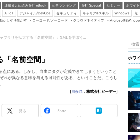
連載まとめ読み＠IT eBook
記事ランキング
＠IT Special
セミナー
ホワイト
AI IoT
アジャイル/DevOps
セキュリティ
キャリア&スキル
Windows
初
り動かし守り生かす
ローコード/ノーコード
クラウドネイティブ
Microsoft&Windo
Server & Storage
HTML5 + UX
ャブラリを拡大する「名前空間」：XMLを学ぼう...
Smart & Social
Coding Edge
る「名前空間」
ホワ
Java Agile
きる点にある。しかし、自由にタグが定義できてしまうということ
Database Expert
ぞれが異なる意味を与える可能性がある、ということだ。こうし
Linux ＆ OSS
。
[
川俣晶
，
株式会社ピーデー
]
Master of IP Networ
Security & Trust
見る
Share
Test & Tools
Insider.NET
ブログ