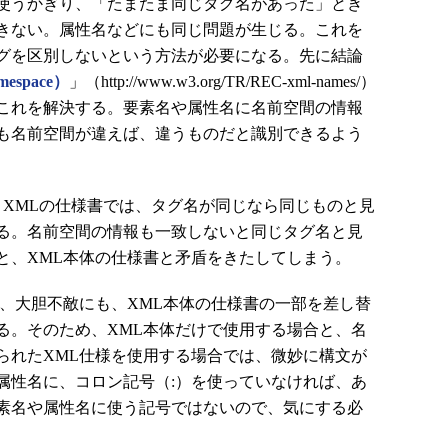
使うかぎり、「たまたま同じタグ名があった」とき
きない。属性名などにも同じ問題が生じる。これを
グを区別しないという方法が必要になる。先に結論
espace）
」（http://www.w3.org/TR/REC-xml-names/）
これを解決する。要素名や属性名に名前空間の情報
も名前空間が違えば、違うものだと識別できるよう
XMLの仕様書では、タグ名が同じなら同じものと見
る。名前空間の情報も一致しないと同じタグ名と見
と、XML本体の仕様書と矛盾をきたしてしまう。
、大胆不敵にも、XML本体の仕様書の一部を差し替
る。そのため、XML本体だけで使用する場合と、名
られたXML仕様を使用する場合では、微妙に構文が
属性名に、コロン記号（:）を使っていなければ、あ
素名や属性名に使う記号ではないので、気にする必