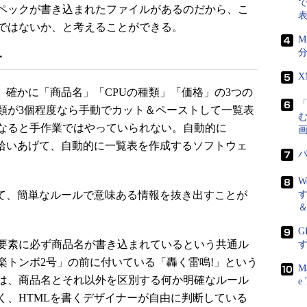
で
ペックが書き込まれたファイルがあるのだから、こ
ではないか、と考えることができる。
M
分
す
、確かに「商品名」「CPUの種類」「価格」の3つの
類が3個程度なら手動でカット＆ペーストして一覧表
なると手作業ではやっていられない。自動的に
画
を拾いあげて、自動的に一覧表を作成するソフトウェ
て、簡単なルールで意味ある情報を抜き出すことが
G
要素に必ず商品名が書き込まれているという共通ル
楽トンボ2号」の前に付いている「轟く雷鳴!」という
M
は、商品名とそれ以外を区別する何か明確なルール
e 
く、HTMLを書くデザイナーが自由に判断している