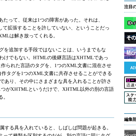
注目
たって、従来は1つの障害があった。それは、
作して拡張することを許していない、ということだっ
XMLは解き放ってくれる。
タグを追加する手段ではないことは、いうまでもな
わけでもない。HTMLの後継言語はXHTMLであっ
に作られた言語のタグを、1つのXML文書に混在させ
自作タグを1つのXML文書に共存させることができる
鍋であり、その中にさまざまな具を入れることが許さ
つがXHTMLというだけで、XHTML以外の別の言語
る。
編集
属する具を入れていると、しばしば問題が起きる。
よって種類を区別するのだが、別の言語に同じタグ