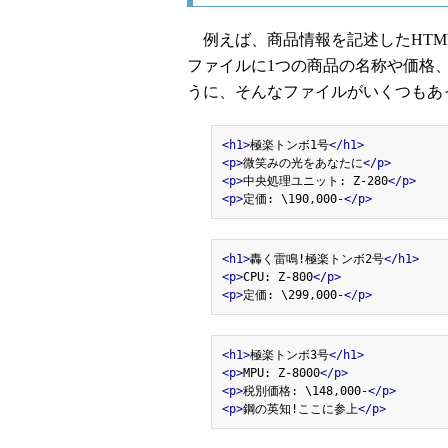
例えば、商品情報を記述したHTML
ファイルに1つの商品の名称や価格
うに、そんなファイルがいくつもあ
<h1>
極楽トンボ1号
</h1>
<p>
微笑みの光をあなたに
</p>
<p>
中央処理ユニット: Z-280
</p>
<p>
定価: \190,000-
</p>
<h1>
轟く雷鳴!極楽トンボ2号
</h1>
<p>
CPU: Z-800
</p>
<p>
定価: \299,000-
</p>
<h1>
極楽トンボ3号
</h1>
<p>
MPU: Z-8000
</p>
<p>
税別価格: \148,000-
</p>
<p>
鋼の英知!ここに参上
</p>