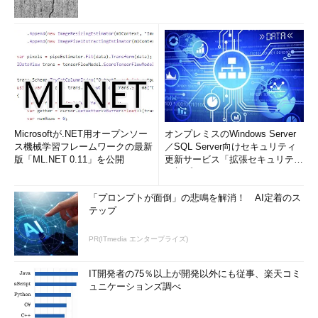
Microsoftが.NET用オープンソー
オンプレミスのWindows Server
ス機械学習フレームワークの最新
／SQL Server向けセキュリティ
版「ML.NET 0.11」を公開
更新サービス「拡張セキュリティ
更新プログ...
「プロンプトが面倒」の悲鳴を解消！ AI定着のス
テップ
PR(ITmedia エンタープライズ)
IT開発者の75％以上が開発以外にも従事、楽天コミ
ュニケーションズ調べ