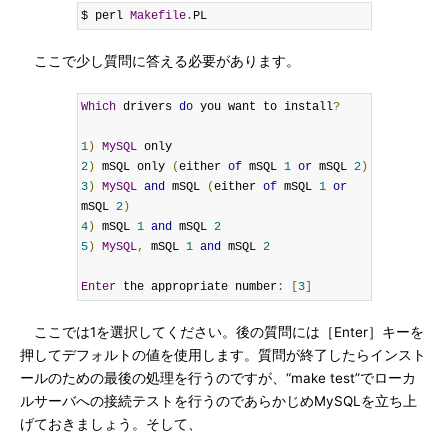
$ perl 
Makefile
.
PL
ここで少し質問に答える必要があります。
Which
 drivers 
do
 you want to install
?
1
)
MySQL
2
)
 mSQL only 
(
either 
of
 mSQL 
1
or
 mSQL 
2
)
3
)
MySQL
and
 mSQL 
(
either 
of
 mSQL 
1
or
mSQL 
2
)
4
)
 mSQL 
1
and
 mSQL 
2
5
)
MySQL
,
 mSQL 
1
and
 mSQL 
2
Enter
 the appropriate number
:
[
3
]
ここでは1を選択してください。後の質問には［Enter］キーを
押してデフォルトの値を使用します。質問が終了したらインスト
ールのための最後の処理を行うのですが、“make test”でローカ
ルサーバへの接続テストを行うのであらかじめMySQLを立ち上
げておきましょう。そして、