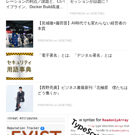
レーションの利点／課題と、CIパ
セッションが話題に！
イプライン、Docker Build高速化
のコツ (1/2...
PR(FINCHI on GOETHE)
【見城徹×藤田晋】AI時代でも変わらない経営者の
本質
PR(FINCHI on GOETHE)
「電子署名」とは、「デジタル署名」とは
【西野亮廣】ビジネス書最新刊『北極星 僕たちは
どう働くか』
PR(FINCHI on GOETHE)