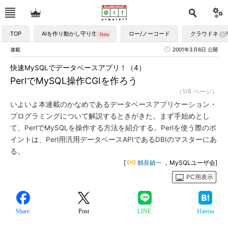
TOP
AIを作り動かし守り生かす
ロー/ノーコード
クラウドネイ
連載
2001年3月6日 公開
快速MySQLでデータベースアプリ！（4）
PerlでMySQL操作CGIを作ろう
（1/4 ページ）
いよいよ本連載のかなめであるデータベースアプリケーション・
プログラミングについて解説するときがきた。まず手始めとし
て、PerlでMySQLを操作する方法を紹介する。Perlを使う際のポ
イントは、Perl用汎用データベースAPIであるDBIのマスターにあ
る。
[
鶴長鎮一
，MySQLユーザ会]
PC用表示
Share
Post
LINE
Hatena