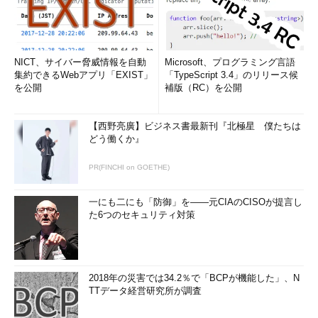
NICT、サイバー脅威情報を自動
Microsoft、プログラミング言語
集約できるWebアプリ「EXIST」
「TypeScript 3.4」のリリース候
を公開
補版（RC）を公開
【西野亮廣】ビジネス書最新刊『北極星 僕たちは
どう働くか』
PR(FINCHI on GOETHE)
一にも二にも「防御」を――元CIAのCISOが提言し
た6つのセキュリティ対策
2018年の災害では34.2％で「BCPが機能した」、N
TTデータ経営研究所が調査