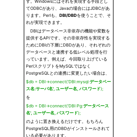
す。Windowsにはそれを実現する手段とし
てODBCがあり、Javaの場合にはJDBCがあ
ります。Perlも、
DBI/DBD
を使うことで、そ
れが実現できます。
DBIはデータベース非依存の機能や変数を
提供するAPIです。その非依存性を実現する
ためにDBIの下層にDBDがあり、それぞれの
データベースと連携する低レベル処理を行
っています。例えば、今回取り上げている
PerlスクリプトをMySQLではなく
PostgreSQLとの連携に変更したい場合は、
$db = DBI->connect('DBI:mysql:
データベー
ス名:サーバ名', ユーザー名, パスワード
);
を
$db = DBI->connect('DBI:Pg:
データベース
名', ユーザー名, パスワード
);
のように置き換えるだけです。もちろん
PostgreSQL用のDBDがインストールされて
いる必要があります。