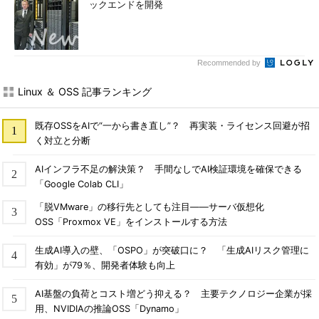
ックエンドを開発
Recommended by
Linux ＆ OSS 記事ランキング
既存OSSをAIで“一から書き直し”？ 再実装・ライセンス回避が招
く対立と分断
AIインフラ不足の解決策？ 手間なしでAI検証環境を確保できる
「Google Colab CLI」
「脱VMware」の移行先としても注目――サーバ仮想化
OSS「Proxmox VE」をインストールする方法
生成AI導入の壁、「OSPO」が突破口に？ 「生成AIリスク管理に
有効」が79％、開発者体験も向上
AI基盤の負荷とコスト増どう抑える？ 主要テクノロジー企業が採
用、NVIDIAの推論OSS「Dynamo」