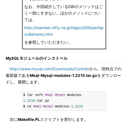
なお、今回紹介しているDBIのメソッドはご
く一部にすぎない。ほかのメソッドについ
ては、
http://member.nifty.ne.jp/hippo2000/perltip
s/dbimemo.htm
を参照していただきたい。
MySQLモジュールのインストール
http://www.mysql.com/Downloads/Contrib/
から、現時点での
最新版である
Msql-Mysql-modules-1.2215.tar.gz
をダウンロー
ドし、展開します。
$ tar xvfz 
Msql
-
Mysql
-
modules
-
1.2215
.
tar
.
gz

$ cd 
Msql
-
Mysql
-
modules
-
1.2215
次に
Makefile.PL
スクリプトを実行します。