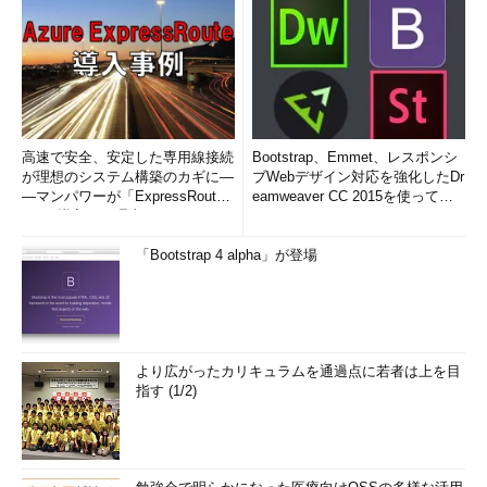
高速で安全、安定した専用線接続
Bootstrap、Emmet、レスポンシ
が理想のシステム構築のカギに―
ブWebデザイン対応を強化したDr
―マンパワーが「ExpressRout
eamweaver CC 2015を使って
e」を導入した理由
み...
「Bootstrap 4 alpha」が登場
より広がったカリキュラムを通過点に若者は上を目
指す (1/2)