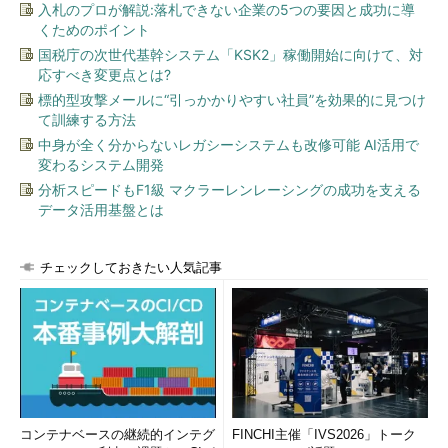
入札のプロが解説:落札できない企業の5つの要因と成功に導
くためのポイント
国税庁の次世代基幹システム「KSK2」稼働開始に向けて、対
応すべき変更点とは?
標的型攻撃メールに“引っかかりやすい社員”を効果的に見つけ
て訓練する方法
中身が全く分からないレガシーシステムも改修可能 AI活用で
変わるシステム開発
分析スピードもF1級 マクラーレンレーシングの成功を支える
データ活用基盤とは
チェックしておきたい人気記事
コンテナベースの継続的インテグ
FINCHI主催「IVS2026」トーク