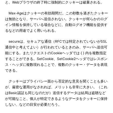
と、Webブラウザの終了時に強制的にクッキーは破棄される。
Max-Ageはクッキーの有効期間だ。この秒数を過ぎたクッキー
は無効となり、サーバへ送信されない。クッキーが何らかのログ
イン情報を保持している場合などに、自動ログオフ機能を提供す
るなどの用途でよく用いられる。
secureは、セキュアな通信（RFCでは特定されていないがSSL
通信中と考えてよい）が行われているときのみ、サーバへ送信可
能にする。またリクエストのCookieヘッダでは { } 内を複数指定
することができる。SetCookie、SetCookie2ヘッダではレスポン
ス・ヘッダに複数現れることで、複数のクッキー・データを表現
できる。
クッキーはプライバシー面から否定的な意見を聞くことも多い
が、厳密な運用がなされれば、メリットも非常に大きい。（これ
はBasic認証も同じなのだが）送信するデータは結局は盗聴など
が可能なこと、個人が特定できるようなデータをクッキーに保持
しない、などの目安が必要だろう。