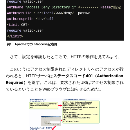
require
 valid
-
AuthName
"Access Deny Directory 1"
<---------
Realm
の指定
AuthUserFile
/
usr
/
local
/
www
/
deny
/
.
AuthGroupFile
/
dev
/
null
<
Limit
 GET
>
require
 valid
-
</
Limit
>
例1 Apacheでの.htaccess記述例
さて、設定を確認したところで、HTTPの動作を見てみよう。
このようにアクセス制限されたディレクトリへのアクセスが行
われると、HTTPサーバは
ステータスコード401（Authorization
Required）
を返す。これは、要求されたURIはアクセス制限され
ているということをWebブラウザに知らせるためだ。