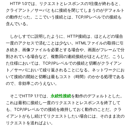
HTTP 1.0では、リクエストとレスポンスの1往復が終わると、
クライアント／サーバともに接続を閉じてしまうのがデフォルト
の動作だった。ここでいう接続とは、TCP/IPレベルでの接続も
含んでいる。
しかしすでに説明したように、HTTP接続は、ほとんどの場合
一度のアクセスで済むことは少ない。HTMLファイルの取得に引
き続き、画像ファイルを必要とする場合や、画面がフレームで分
割されている場合など、複数回の連続接続がほとんどだ。こうし
た仕様においては、TCP/IPレベルでの接続と切断がクライアン
ト／サーバにおいて繰り返されることになる。ネットワークにお
いて接続の開始と切断は最もコスト（時間）のかかる処理である
ので、非効率このうえない。
そこでHTTP 1.1では、
永続性接続
を動作のデフォルトとした。
これは最初に接続し一度のリクエストとレスポンスを終了して
も、TCP/IPレベルでの接続を維持しておく動作のことだ。クラ
イアントがもし続けてリクエストしたい場合には、そのまま次の
リクエストを送ればよい。