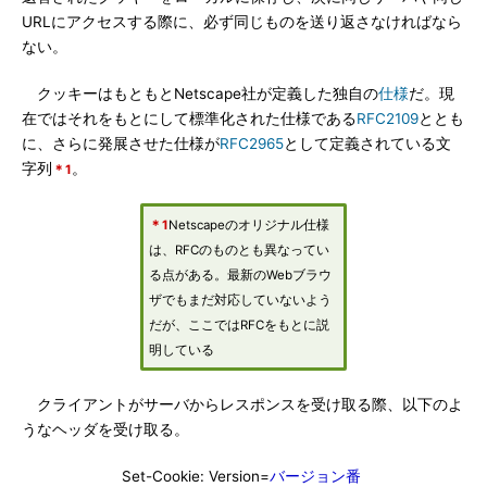
URLにアクセスする際に、必ず同じものを送り返さなければなら
ない。
クッキーはもともとNetscape社が定義した独自の
仕様
だ。現
在ではそれをもとにして標準化された仕様である
RFC2109
ととも
に、さらに発展させた仕様が
RFC2965
として定義されている文
字列
。
＊1
＊1
Netscapeのオリジナル仕様
は、RFCのものとも異なってい
る点がある。最新のWebブラウ
ザでもまだ対応していないよう
だが、ここではRFCをもとに説
明している
クライアントがサーバからレスポンスを受け取る際、以下のよ
うなヘッダを受け取る。
Set-Cookie: Version=
バージョン番