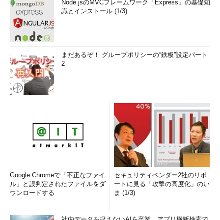
Node.jsのMVCフレームワーク「Express」の基礎知
識とインストール (1/3)
まだあるぞ！ グループポリシーの“鉄板”設定パート
2
Google Chromeで「不正なファイ
セキュリティベンダー2社のリポ
ル」と誤判定されたファイルをダ
ートに見る「攻撃の高度化」のい
ウンロードする
ま (1/3)
社内データを扱えないAIを卒業 アプリ横断検索で