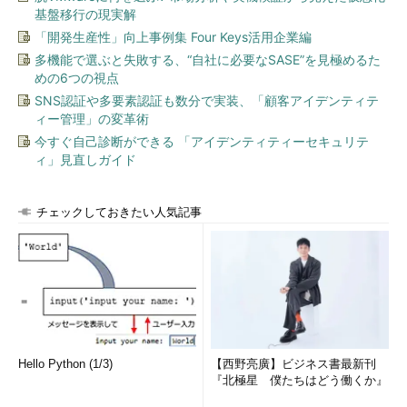
基盤移行の現実解
「開発生産性」向上事例集 Four Keys活用企業編
多機能で選ぶと失敗する、“自社に必要なSASE”を見極めるた
めの6つの視点
SNS認証や多要素認証も数分で実装、「顧客アイデンティテ
ィー管理」の変革術
今すぐ自己診断ができる 「アイデンティティーセキュリテ
ィ」見直しガイド
チェックしておきたい人気記事
Hello Python (1/3)
【西野亮廣】ビジネス書最新刊
『北極星 僕たちはどう働くか』