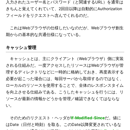
入力されたユーザー名とパスワード（と関連するURL）を通常は
きちんと覚えてくれていて、2回目以降は自動的にAuthorization
フィールドをリクエストへ含んでくれるのだ。
これはWebブラウザの仕様しだいなのだが、Webブラウザ創生
期からの基本的な共通仕様になっている。
キャッシュ管理
キャッシュとは、主にクライアント（Webブラウザ）側に実装
される仕組みだ。一度アクセスしたリソースはWebブラウザが管
理するディレクトリなどに一時的に格納しておき、再度表示する
必要が起こった場合には、毎回サーバから取得するのではなく、
ローカルのリソースを使用することで、全体のレスポンスタイム
を向上させる仕組みである。こうしたキャッシュを行うには、リ
ソースが最新の情報かどうかを管理／確認できなくてはならな
い。
そのためのリクエスト・ヘッダが
If-Modified-Since
だ。値に
はDate（日付と時刻）を取る。このDate以降変更されているな