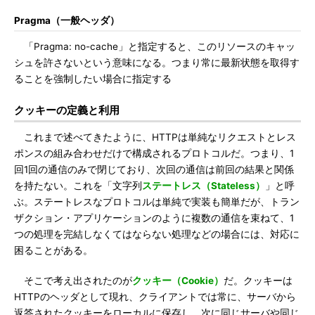
Pragma（一般ヘッダ）
「Pragma: no-cache」と指定すると、このリソースのキャッ
シュを許さないという意味になる。つまり常に最新状態を取得す
ることを強制したい場合に指定する
クッキーの定義と利用
これまで述べてきたように、HTTPは単純なリクエストとレス
ポンスの組み合わせだけで構成されるプロトコルだ。つまり、1
回1回の通信のみで閉じており、次回の通信は前回の結果と関係
を持たない。これを「文字列
ステートレス（Stateless）
」と呼
ぶ。ステートレスなプロトコルは単純で実装も簡単だが、トラン
ザクション・アプリケーションのように複数の通信を束ねて、1
つの処理を完結しなくてはならない処理などの場合には、対応に
困ることがある。
そこで考え出されたのが
クッキー（Cookie）
だ。クッキーは
HTTPのヘッダとして現れ、クライアントでは常に、サーバから
返答されたクッキーをローカルに保存し、次に同じサーバや同じ