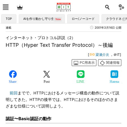
TOP
AIを作り動かし守り生かす
ロー/ノーコード
クラウドネイ
連載
2001年3月16日 公開
インターネット・プロトコル詳説（2）
HTTP（Hyper Text Transfer Protocol）～後編
[
梁瀬介次
，＠IT]
PC用表示
関連情報
Share
Post
LINE
Hatena
前回
までで、HTTPにおけるメッセージ構造の動作について説
明してきた。HTTPの後半では、HTTPにおけるそのほかのさま
ざまな仕様について説明しよう。
認証〜Basic認証の動作