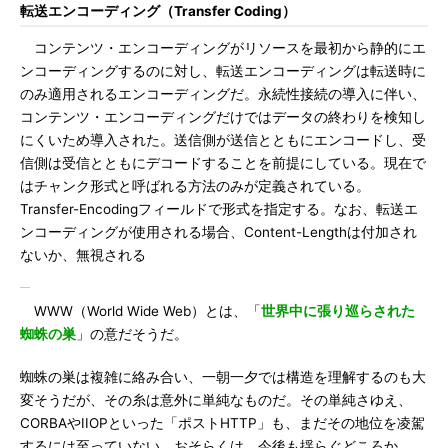
転送エンコーディング（Transfer Coding）
コンテンツ・エンコーディングがリソースを最初から静的にエ
ンコーディングするのに対し、転送エンコーディングは転送時に
のみ適用されるエンコーディングだ。永続性接続の導入に伴い、
コンテンツ・エンコーディングだけではデータの終わりを検知し
にくいため導入された。送信側が送信とともにエンコードし、受
信側は受信とともにデコードすることを前提にしている。現在で
はチャンク形式と呼ばれる方法のみが定義されている。
Transfer-Encodingフィールドで形式を指定する。なお、転送エ
ンコーディングが使用される場合、Content-Lengthは付加され
ないか、無視される
WWW（World Wide Web）とは、「
世界中に張り巡らされた
蜘蛛の巣
」の意だそうだ。
蜘蛛の巣は複雑に絡み合い、一朝一夕では構造を理解するのも大
変そうだが、その糸は意外に単純なものだ。その単純さゆえ、
CORBAやIIOPといった「ポストHTTP」も、まだその地位を凌駕
するには至っていない。おそらくは、今後も揺らぐどころか、