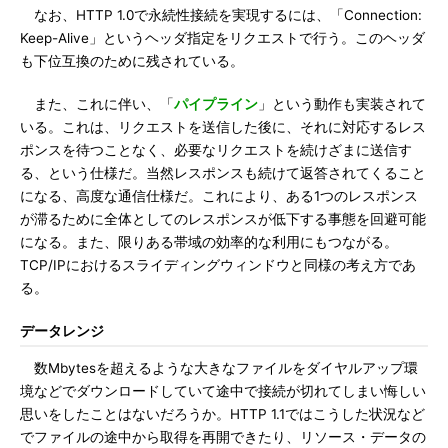
なお、HTTP 1.0で永続性接続を実現するには、「Connection:
Keep-Alive」というヘッダ指定をリクエストで行う。このヘッダ
も下位互換のために残されている。
また、これに伴い、「
パイプライン
」という動作も実装されて
いる。これは、リクエストを送信した後に、それに対応するレス
ポンスを待つことなく、必要なリクエストを続けざまに送信す
る、という仕様だ。当然レスポンスも続けて返答されてくること
になる、高度な通信仕様だ。これにより、ある1つのレスポンス
が滞るために全体としてのレスポンスが低下する事態を回避可能
になる。また、限りある帯域の効率的な利用にもつながる。
TCP/IPにおけるスライディングウィンドウと同様の考え方であ
る。
データレンジ
数Mbytesを超えるような大きなファイルをダイヤルアップ環
境などでダウンロードしていて途中で接続が切れてしまい悔しい
思いをしたことはないだろうか。HTTP 1.1ではこうした状況など
でファイルの途中から取得を再開できたり、リソース・データの