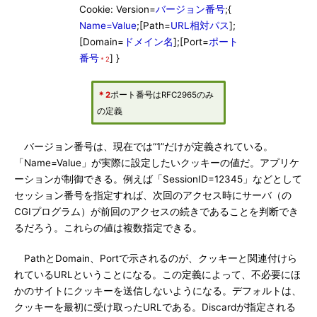
Cookie: Version=
バージョン番号
;{
Name=Value
;[Path=
URL相対パス
];
[Domain=
ドメイン名
];[Port=
ポート
番号
] }
＊2
＊2
ポート番号はRFC2965のみ
の定義
バージョン番号は、現在では“1”だけが定義されている。
「Name=Value」が実際に設定したいクッキーの値だ。アプリケ
ーションが制御できる。例えば「SessionID=12345」などとして
セッション番号を指定すれば、次回のアクセス時にサーバ（の
CGIプログラム）が前回のアクセスの続きであることを判断でき
るだろう。これらの値は複数指定できる。
PathとDomain、Portで示されるのが、クッキーと関連付けら
れているURLということになる。この定義によって、不必要にほ
かのサイトにクッキーを送信しないようになる。デフォルトは、
クッキーを最初に受け取ったURLである。Discardが指定される