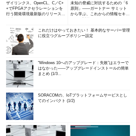
ザイリンクス、OpenCL、C／C+
未知の脅威に対抗するための「6
+でFPGAアクセラレーションを
原則」――ガートナー サミット
行う開発環境最新版のリリースを
から学ぶ、これからの情報セキュ
発表
リティ対策
これだけはやっておきたい！ 基本的なサーバー管理
に役立つグループポリシー設定
“Windows 10へのアップグレード：失敗”はエラーで
はなかった――アップグレードインストールの簡単
まとめ (1/3...
SORACOMの、IoTプラットフォームサービスとし
てのインパクト (1/2)