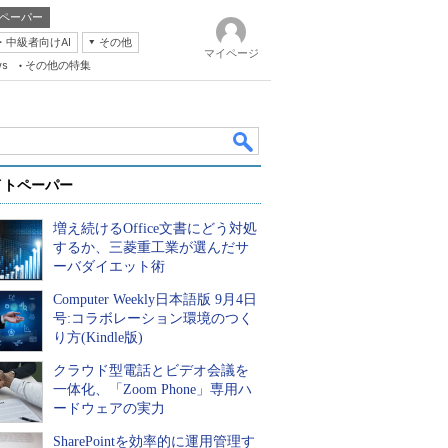
ペーパー
・中級者向けAI
その他
マイページ
ws
その他の特集
イトペーパー
増え続けるOffice文書にどう対処
するか、三菱重工業が選んだサ
ーバダイエット術
Computer Weekly日本語版 9月4日
k
号:コラボレーション環境のつく
り方(Kindle版)
クラウド型電話とビデオ会議を
一体化、「Zoom Phone」専用ハ
ードウェアの実力
SharePointを効率的に運用管理す