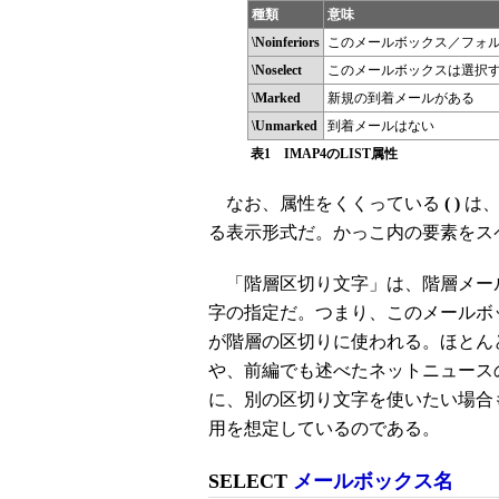
種類
意味
\Noinferiors
このメールボックス／フォ
\Noselect
このメールボックスは選択す
\Marked
新規の到着メールがある
\Unmarked
到着メールはない
表1 IMAP4のLIST属性
なお、属性をくくっている
( )
は、
る表示形式だ。かっこ内の要素をス
「階層区切り文字」は、階層メー
字の指定だ。つまり、このメールボ
が階層の区切りに使われる。ほとん
や、前編でも述べたネットニュースの場合
に、別の区切り文字を使いたい場合
用を想定しているのである。
SELECT
メールボックス名