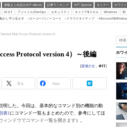
連載まとめ読み＠IT eBook
記事ランキング
＠IT Special
セミナー
ホワイト
AI IoT
アジャイル/DevOps
セキュリティ
キャリア&スキル
Windows
初
り動かし守り生かす
ローコード/ノーコード
クラウドネイティブ
Microsoft&Windo
Server & Storage
HTML5 + UX
ternet Mail Access Protocol version 4）...
Smart & Social
Coding Edge
ccess Protocol version 4）～後編
ホワ
Java Agile
[
梁瀬介次
，
＠IT
]
Database Expert
Linux ＆ OSS
見る
Share
Master of IP Networ
Security & Trust
Test & Tools
を説明した。今回は、基本的なコマンド別の機能の動
別表1
にコマンド一覧もまとめたので、参考にしてほ
Insider.NET
ウィンドウでコマンド一覧を開きます
）。
ブログ