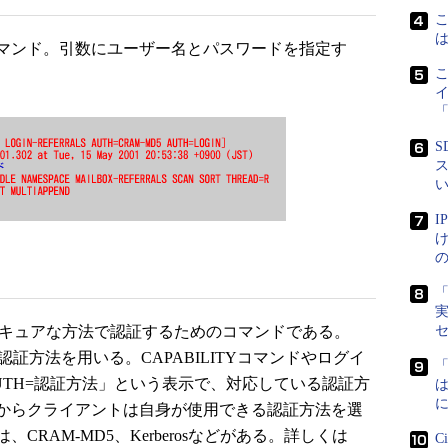
マンド。引数にユーザー名とパスワードを指定す
「
S
ス
け
「
実
セキュアな方法で認証するためのコマンドである。
認証方法を用いる。CAPABILITYコマンドやログイ
UTH=認証方法」という表示で、対応している認証方
に
からクライアントは自身が使用できる認証方法を選
RAM-MD5、Kerberosなどがある。詳しくは
C