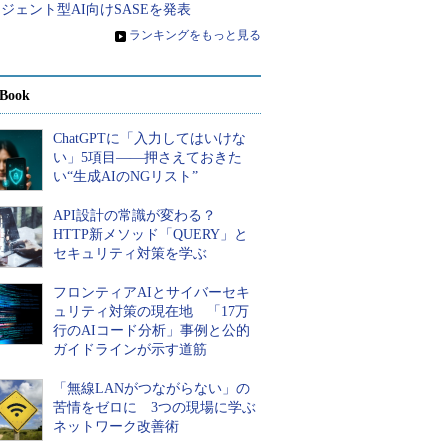
ジェント型AI向けSASEを発表
»
ランキングをもっと見る
Book
ChatGPTに「入力してはいけな
い」5項目――押さえておきた
い“生成AIのNGリスト”
API設計の常識が変わる？
HTTP新メソッド「QUERY」と
セキュリティ対策を学ぶ
フロンティアAIとサイバーセキ
ュリティ対策の現在地 「17万
行のAIコード分析」事例と公的
ガイドラインが示す道筋
「無線LANがつながらない」の
苦情をゼロに 3つの現場に学ぶ
ネットワーク改善術