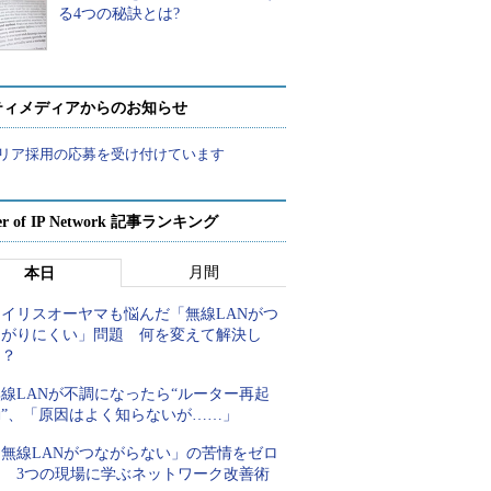
る4つの秘訣とは?
ティメディアからのお知らせ
リア採用の応募を受け付けています
er of IP Network 記事ランキング
月間
本日
アイリスオーヤマも悩んだ「無線LANがつ
ながりにくい」問題 何を変えて解決し
た？
線LANが不調になったら“ルーター再起
動”、「原因はよく知らないが……」
「無線LANがつながらない」の苦情をゼロ
に 3つの現場に学ぶネットワーク改善術