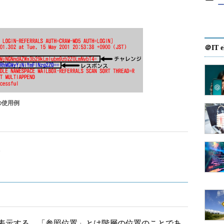
ー
＠IT e
の使用例
。
ド
表示する。「参照位置」とは階層の位置のことであ