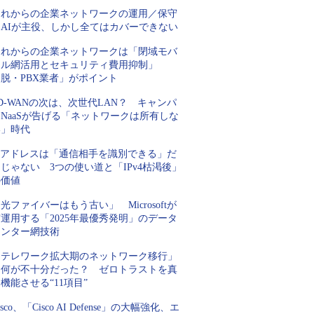
これからの企業ネットワークの運用／保守
はAIが主役、しかし全てはカバーできない
これからの企業ネットワークは「閉域モバ
イル網活用とセキュリティ費用抑制」
脱・PBX業者」がポイント
D-WANの次は、次世代LAN？ キャンパ
NaaSが告げる「ネットワークは所有しな
い」時代
IPアドレスは「通信相手を識別できる」だ
じゃない 3つの使い道と「IPv4枯渇後」
の価値
光ファイバーはもう古い」 Microsoftが
運用する「2025年最優秀発明」のデータ
センター網技術
「テレワーク拡大期のネットワーク移行」
は何が不十分だった？ ゼロトラストを真
機能させる“11項目”
isco、「Cisco AI Defense」の大幅強化、エ