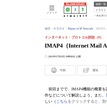
連載一覧
クラウド
メディア
AIを作
＠IT
クラウド
Master of IP Network
IMAP4（In
インターネット・プロトコル詳説（9）
IMAP4（Internet Mail A
2001年07月03日 00時00分 公開
印刷
通知
前回までで、IMAP4機能の概要
作などについて解説しよう。また、
しい（
こちら
をクリックすると、別