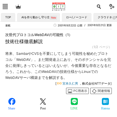
TOP
AIを作り動かし守り生かす
ロー/ノーコード
クラウドネイ
2001年9月21日 更新
連載
2001年9月22日 公開
次世代プロトコルWebDAVの可能性（1）
技術仕様徹底解説
（1/2 ページ）
将来、SambaやCVSを不要にしてしまう可能性を秘めたプロト
コル「WebDAV」。まだ開発途上にあり、そのポテンシャルを完
全に発揮しきっているとはいえないが、今後重要な存在となるだ
ろう。これから、このWebDAVの技術仕様からLinuxでの
WebDAVサーバ構築までを解説する。
[
宮本久仁男
，株式会社NTTデータ]
PC用表示
関連情報
Share
Post
LINE
Hatena