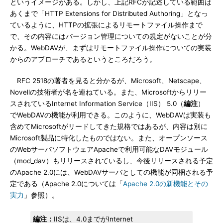
というイメージがある。しかし、上記RFCが記述している範囲は
あくまで「HTTP Extensions for Distributed Authoring」となっ
ているように、HTTPの拡張によるリモートファイル操作まで
で、その内容にはバージョン管理についての規定がないことが分
かる。WebDAVが、まずはリモートファイル操作についての実装
からのアプローチであるというところだろう。
RFC 2518の著者を見ると分かるが、Microsoft、Netscape、
Novellの技術者が名を連ねている。また、Microsoftからリリー
スされているInternet Information Service（IIS） 5.0（
編注
）
でWebDAVの機能が利用できる。このように、WebDAVは実装も
含めてMicrosoftがリードしてきた規格ではあるが、内容は別に
Microsoft製品に特化したものではない。また、オープンソース
のWebサーバソフトウェアApacheで利用可能なDAVモジュール
（mod_dav）もリリースされているし、今後リリースされる予定
のApache 2.0には、WebDAVサーバとしての機能が同梱される予
定である（Apache 2.0については「
Apache 2.0の新機能とその
実力
」参照）。
編注：
IISは、4.0までがInternet