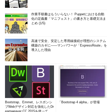
作業手順書はもういらない！ Puppetにおける自動
化の定義書「マニフェスト」の書き方と基礎文法ま
とめ (1/5)
高速で安全、安定した専用線接続が理想のシステム
構築のカギに――マンパワーが「ExpressRoute」を
導入した理由
Bootstrap、Emmet、レスポンシ
「Bootstrap 4 alpha」が登場
ブWebデザイン対応を強化したDr
eamweaver CC 2015を使って