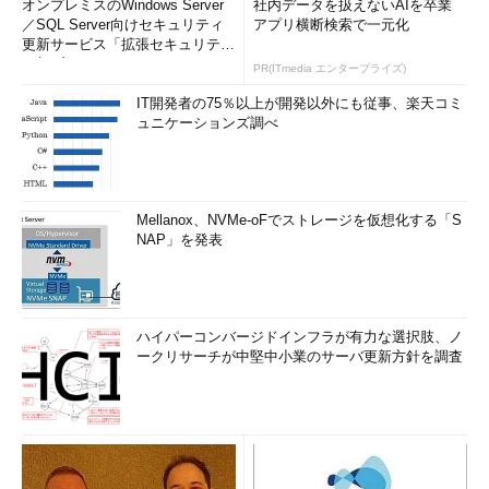
オンプレミスのWindows Server
社内データを扱えないAIを卒業
／SQL Server向けセキュリティ
アプリ横断検索で一元化
更新サービス「拡張セキュリティ
更新プログ...
PR(ITmedia エンタープライズ)
IT開発者の75％以上が開発以外にも従事、楽天コミ
ュニケーションズ調べ
Mellanox、NVMe-oFでストレージを仮想化する「S
NAP」を発表
ハイパーコンバージドインフラが有力な選択肢、ノ
ークリサーチが中堅中小業のサーバ更新方針を調査