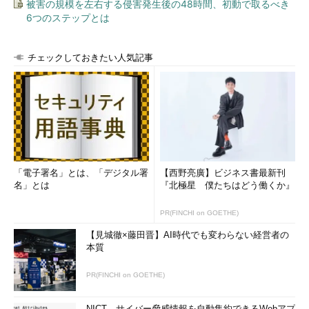
被害の規模を左右する侵害発生後の48時間、初動で取るべき
6つのステップとは
チェックしておきたい人気記事
「電子署名」とは、「デジタル署
【西野亮廣】ビジネス書最新刊
名」とは
『北極星 僕たちはどう働くか』
PR(FINCHI on GOETHE)
【見城徹×藤田晋】AI時代でも変わらない経営者の
本質
PR(FINCHI on GOETHE)
NICT、サイバー脅威情報を自動集約できるWebアプ