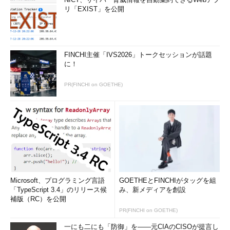
リ「EXIST」を公開
FINCHI主催「IVS2026」トークセッションが話題
に！
PR(FINCHI on GOETHE)
Microsoft、プログラミング言語
GOETHEとFINCHIがタッグを組
「TypeScript 3.4」のリリース候
み、新メディアを創設
補版（RC）を公開
PR(FINCHI on GOETHE)
一にも二にも「防御」を――元CIAのCISOが提言し