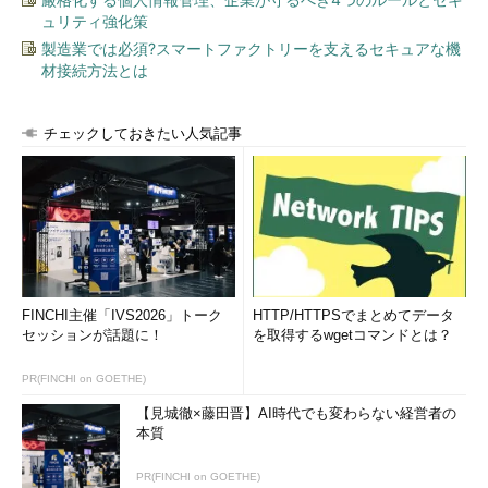
net send
指定されたユーザーやコンピュータに対するメッセージの送信
ュリティ強化策
コンフィギュレーション／統計関連
製造業では必須?スマートファクトリーを支えるセキュアな機
材接続方法とは
net config
サーバ・サービス（リソースの公開サービス）やワークステー
ション・サービス（リソースの利用サービス）に関する情報の
表示／設定
チェックしておきたい人気記事
net
ネットワーク・プロトコルやリソースの公開／共有サービスに
statistics
対する統計情報の表示
net time
時間情報の表示や外部との同期
ヘルプ関連
net help
各コマンドの使い方の表示
net
Windowsのエラー番号に対する詳しいエラーメッセージの表示
helpmsg
FINCHI主催「IVS2026」トーク
HTTP/HTTPSでまとめてデータ
netサブコマンドの概要
セッションが話題に！
を取得するwgetコマンドとは？
PR(FINCHI on GOETHE)
●Netコマンドのヘルプ
【見城徹×藤田晋】AI時代でも変わらない経営者の
本質
netの持つ各サブコマンドの意味やその詳細はWindowsに付属
のヘルプ･ファイルに詳しいので、まずは一読しておくことを薦
PR(FINCHI on GOETHE)