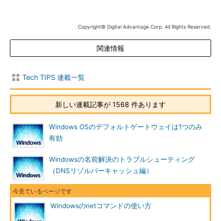
サブコマ
概要
ンド
Copyright© Digital Advantage Corp. All Rights Reserved.
ファイル／プリンタ／共有サービス関連
関連情報
net use
共有リソースの使用／解除。net shareされたネットワーク上の
リソースをローカルで使用する場合に使う
net share
共有リソースの公開／公開停止。ローカルのリソースを公開し
Tech TIPS 連載一覧
て、外部のマシンでnet useできるようにする
net view
リソースが公開されているマシンの列挙や、特定のマシンが公
新しい連載記事が 1568 件あります
開している共有リソースの一覧を調べる
net file
使用されているファイルの一覧の表示／強制終了。net shareで
Windows OSのデフォルトゲートウェイは1つのみ
公開したリソースのうち、どのようなファイルが実際に外部マ
シンで利用されているかを表示する
有効
net
ローカルのマシンに接続しているクライアントの一覧情報など
Windowsの名前解決のトラブルシューティング
session
表示／強制終了
（DNSリゾルバーキャッシュ編）
net print
共有プリンタの情報や印刷キューの情報の表示／設定
ユーザー／グループ／コンピュータ・アカウント関連
net user
ローカル・コンピュータもしくはドメイン・コントローラ上に
Windowsのnetコマンドの使い方
登録されているユーザー・アカウントに関する情報の表示／設
定