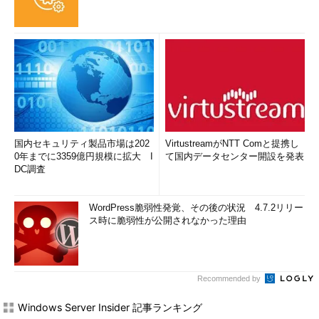
国内セキュリティ製品市場は202
VirtustreamがNTT Comと提携し
0年までに3359億円規模に拡大 I
て国内データセンター開設を発表
DC調査
WordPress脆弱性発覚、その後の状況 4.7.2リリー
ス時に脆弱性が公開されなかった理由
Recommended by
Windows Server Insider 記事ランキング