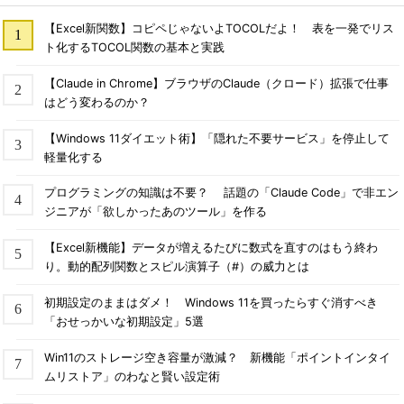
【Excel新関数】コピペじゃないよTOCOLだよ！ 表を一発でリス
ト化するTOCOL関数の基本と実践
【Claude in Chrome】ブラウザのClaude（クロード）拡張で仕事
はどう変わるのか？
【Windows 11ダイエット術】「隠れた不要サービス」を停止して
軽量化する
プログラミングの知識は不要？ 話題の「Claude Code」で非エン
ジニアが「欲しかったあのツール」を作る
【Excel新機能】データが増えるたびに数式を直すのはもう終わ
り。動的配列関数とスピル演算子（#）の威力とは
初期設定のままはダメ！ Windows 11を買ったらすぐ消すべき
「おせっかいな初期設定」5選
Win11のストレージ空き容量が激減？ 新機能「ポイントインタイ
ムリストア」のわなと賢い設定術