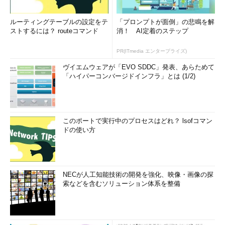
NET CONTINUE NET PRINT NET USE
NET FILE NET SEND NET USER
ルーティングテーブルの設定をテ
「プロンプトが面倒」の悲鳴を解
NET GROUP NET SESSION NET VIEW
ストするには？ routeコマンド
消！ AI定着のステップ
NET HELP SERVICES は、開始できるサービスの一覧を表示
PR(ITmedia エンタープライズ)
します。
ヴイエムウェアが「EVO SDDC」発表、あらためて
NET HELP SYNTAX は、NET HELP の構文の表記規則を表示
「ハイパーコンバージドインフラ」とは (1/2)
します。
NET HELP コマンド | MORE で、ヘルプを 1 画面ずつ表示し
ます。
このポートで実行中のプロセスはどれ？ lsofコマン
ドの使い方
この方法では、サブコマンドまで含めたnetコマンドの一覧が
表示される。例えば「net help services」を実行すると、「開始
できるサービスの一覧を表示」できるということが分かる（なお
NECが人工知能技術の開発を強化、映像・画像の探
これらのコマンドでは大文字と小文字は特に区別されないので、
索などを含むソリューション体系を整備
入力時は小文字のままでよい）。
これよりも詳しいコマンドの構文やパラメータの表示方法とし
ては、短文形式のヘルプと、長文形式のヘルプの2つの方法があ