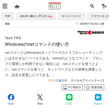
TOP
AIを作り動かし守り生かす
ロー/ノーコード
クラウドネイ
連載
2002年11月23日 公開
Tech TIPS
Windowsのnetコマンドの使い方
netコマンドはWindowsネットワークのトラブルシューティング
には欠かせないツールである。telnetのようなコマンド・プロン
プト環境しか利用できない場合には、netコマンドを使うとよ
い。netコマンドを使うと、ネットワークなどの状態を調査した
り、設定を変更したりできる。
[
打越浩幸
，デジタルアドバンテージ]
PC用表示
関連情報
Share
Post
LINE
Hatena