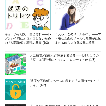
る。前者では、パラメータ名など必要最低限の情報だけが非常に
簡潔に表示されるが（慣れたユーザーはこれでも十分である）、
後者はより詳しく表示される。
■短形式のヘルプの表示方法
各サブコマンドの使い方を一番簡潔に表示させるには、サブコ
ギョーカイ研究、自己分析――い
「えっ、このメールが？」――マ
マンド名に続いて「/?」というオプションを付ける。例えば
ざという時にオロオロしないため
トモな文面のメールに攻撃が仕込
「net accounts」ならば「net accounts /?」とする。
の「就活準備」基礎の基礎 (1/3)
まれるばらまき型攻撃に注意
人工知能／自動化が家庭を変える――IoTとしての
C:\>
net accounts /?
「家」は開発者にとってのフロンティアか (1/3)
このコマンドの構文は次のとおりです:
NET ACCOUNTS
[/FORCELOGOFF:{分 | NO}] [/MINPWLEN:文字数]
“適度な不信感”をベースに考える「人間のセキュリ
[/MAXPWAGE:{日数 | UNLIMITED}] [/MINPWAGE:日
ティ」 (1/2)
数]
[/UNIQUEPW:数値] [/DOMAIN]