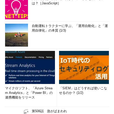
不明なコマンド名の後ろに「/help」というオプションを付ける
は？［JavaScript］
という方法がある。一般的には、後者の方が簡単でよいだろう。
ヘルプを読み終えたら、↑矢印キーで直前のコマンドを再度呼び
出し、BS（バックスペース）で「/help」の部分を削除して、正
しいパラメータを入力しなおせば、素早くコマンドラインを編集
自動運転トラクターに学ぶ、「運用自動化」と「運
用自律化」の本質 (1/3)
することができる。
C:\>
net accounts /help
もしくは
C:\>
net help accounts
このコマンドの構文は次のとおりです:
NET ACCOUNTS
[/FORCELOGOFF:{分 | NO}] [/MINPWLEN:文字数]
[/MAXPWAGE:{日数 | UNLIMITED}] [/MINPWAGE:日
マイクロソフト、「Azure Strea
「SIEM」はどうすれば使いこな
数]
m Analytics」と「Power BI」の
せるのか？ (1/2)
連携機能をリリース
[/UNIQUEPW:数値] [/DOMAIN]
第506話 急がばまわれ