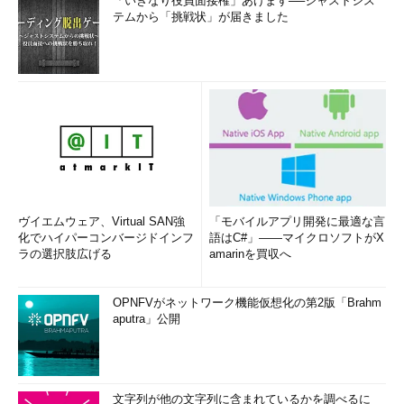
「いきなり役員面接権」あげます──ジャストシス
テムから「挑戦状」が届きました
それぞれのパラメータの意味については表示されないので、あ
らかじめこのコマンドについてよく知っている必要がある。しか
しオプションのスペルや指定方法などが不明なときは、このよう
な簡潔なヘルプ・メッセージでも十分であろう。
■長形式のヘルプの表示方法
長形式は、コマンドそのものの意味が不明な場合や、各オプシ
ョン・パラメータについてより詳しく知りたい場合に利用すると
よい。また、短形式では表示されないような特殊な（利用頻度の
低い）オプションなどについても表示される場合があるので、長
ヴイエムウェア、Virtual SAN強
「モバイルアプリ開発に最適な言
形式のヘルプをまったく見なくてもよいということはない。例え
化でハイパーコンバージドインフ
語はC#」――マイクロソフトがX
ば「net user
ユーザー名
/active:yes」というコマンドは、連続
ラの選択肢広げる
amarinを買収へ
するログオンの失敗などによって、無効化された
アカウント
を再
有効化するために利用できる。だがこれは短形式のヘルプでは表
OPNFVがネットワーク機能仮想化の第2版「Brahm
示されないので、慣れた管理者でも見落としているかもしれな
aputra」公開
い。
長形式のヘルプを表示させるには、「net help コマンド名」と
いうふうに、net helpコマンドを使うか、もう1つの方法として、
文字列が他の文字列に含まれているかを調べるに