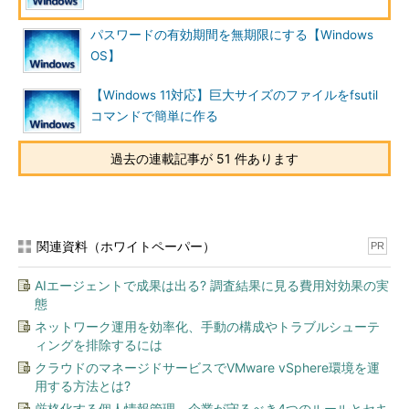
net
ユーザー・アカウントに対するログオンやパスワードの要件の
パスワードの有効期間を無期限にする【Windows
accounts
表示／設定
OS】
net group
ローカル・コンピュータもしくはドメイン・コントローラ上に
登録されているグループ・アカウントに関する情報の表示／設
【Windows 11対応】巨大サイズのファイルをfsutil
定
コマンドで簡単に作る
net
ローカル・グループ・アカウントに関する情報の表示／設定
localgroup
過去の連載記事が 51 件あります
net
コンピュータ・アカウントのドメインへの登録／解除
computer
サービス関連
net start
サービスの表示／開始
関連資料（ホワイトペーパー）
PR
net stop
サービスの停止
net pause
サービスの一時停止
AIエージェントで成果は出る? 調査結果に見る費用対効果の実
態
net
サービスの再開
continue
ネットワーク運用を効率化、手動の構成やトラブルシューテ
ィングを排除するには
コンピュータ名／メッセージ関連
クラウドのマネージドサービスでVMware vSphere環境を運
net name
NetBIOS名の表示／追加。新しく追加された名前はnet sendコ
用する方法とは?
マンドの宛先として利用できる
厳格化する個人情報管理、企業が守るべき4つのルールとセキ