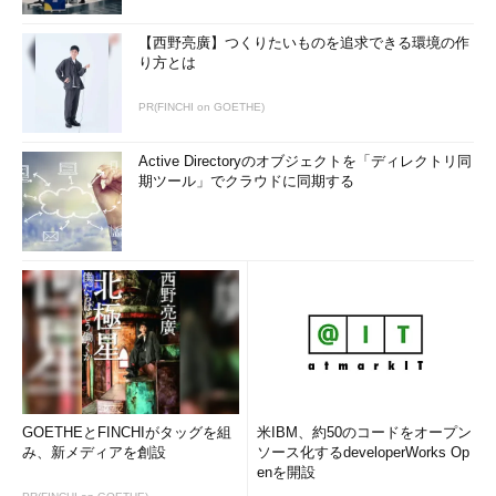
める。Windows 2000ならば、［スタート］メニューの［ヘル
プ］を表示させ、「目次」から「リファレンス」－「Windows
【西野亮廣】つくりたいものを追求できる環境の作
2000コマンド リファレンス メイン ページ」を表示させ、「N」
り方とは
の「netコマンド」の項を参照していただきたい。Windows XP
PR(FINCHI on GOETHE)
ならば、［スタート］メニューから［ヘルプとサポート］を起動
し、左側の「ヘルプトピックを選びます」でどれでもよいから1
Active Directoryのオブジェクトを「ディレクトリ同
つ選んでクリックする。すると、画面の左下に「関連項目」とい
期ツール」でクラウドに同期する
うペインが表示されるので、その中から「ツール」を選んでクリ
ックする。そして、その上側に表示される「ツール」の一覧から
「コマンド ライン リファレンス」を選び、「N」の項にある
「Net サービス コマンド」を見ればよい。
●サブコマンドの使い方の表示
各コマンドの一覧や簡単な解説、そしてパラメータなどについ
ては、netコマンド自身に表示させることもできる。
一番簡単な表示方法は、先に例としてあげたように、単に
GOETHEとFINCHIがタッグを組
米IBM、約50のコードをオープン
「net」というコマンドを入力するだけである。これで一番短い
み、新メディアを創設
ソース化するdeveloperWorks Op
enを開設
形式の一覧表示が得られる。もう少し詳しい表示をさせる方法と