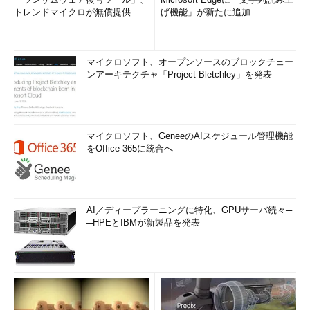
トレンドマイクロが無償提供
げ機能」が新たに追加
●パラメータについての注意
netコマンドに対してパラメータを指定する場合、例えば空白
を含むようなオプションなどは「"」で囲む必要がある。ファイ
マイクロソフト、オープンソースのブロックチェー
ル名やフォルダ名の場合はもちろんのこと、例えばnet startコマ
ンアーキテクチャ「Project Bletchley」を発表
ンド（サービスを開始させるコマンド）で指定するサービス名な
ども「"」で囲むのを忘れないようにしていただきたい。つまり
「net start windows management instrumentation」ではなく、
マイクロソフト、GeneeのAIスケジュール管理機能
「net start "windows management instrumentation"」としない
をOffice 365に統合へ
と、エラーになってしまう（実際には「エラーです」とはいわず
に、単にnet startコマンドのヘルプが表示されるだけなので、一
見しただけでは何が問題なのか分かりづらい）。
AI／ディープラーニングに特化、GPUサーバ続々─
■この記事と関連性の高い別の記事
─HPEとIBMが新製品を発表
Windowsのnet userコマンドの使い方
（TIPS）
コマンド・プロンプトでファイル共有を管理する
（TIPS）
これだけは覚えておきたいWindowsのコマンドプロンプ
トの使い方
（TIPS）