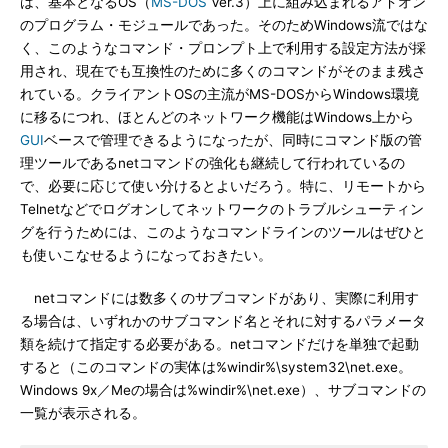
は、基本となるOS（
MS-DOS
Ver.3）上に組み込まれるアドオン
のプログラム・モジュールであった。そのためWindows流ではな
く、このようなコマンド・プロンプト上で利用する設定方法が採
用され、現在でも互換性のために多くのコマンドがそのまま残さ
れている。クライアントOSの主流がMS-DOSからWindows環境
に移るにつれ、ほとんどのネットワーク機能はWindows上から
GUI
ベースで管理できるようになったが、同時にコマンド版の管
理ツールであるnetコマンドの強化も継続して行われているの
で、必要に応じて使い分けるとよいだろう。特に、リモートから
Telnetなどでログオンしてネットワークのトラブルシューティン
グを行うためには、このようなコマンドラインのツールはぜひと
も使いこなせるようになっておきたい。
netコマンドには数多くのサブコマンドがあり、実際に利用す
る場合は、いずれかのサブコマンド名とそれに対するパラメータ
類を続けて指定する必要がある。netコマンドだけを単独で起動
すると（このコマンドの実体は%windir%\system32\net.exe。
Windows 9x／Meの場合は%windir%\net.exe）、サブコマンドの
一覧が表示される。