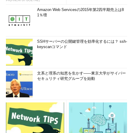
PR(FINCHI on GOETHE)
して「net help」を実行するという方法がある。
Amazon Web Servicesの2015年第2四半期売上は8
1％増
C:\>
net help
このコマンドの構文は次のとおりです:
NET HELP
SSHサーバーの公開鍵管理を効率化するには？ ssh-
コマンド
keyscanコマンド
-または-
NET コマンド /HELP
指定できるコマンドは、次のとおりです。
文系と理系の知恵を生かす――東京大学がサイバー
セキュリティ研究グループを始動
NET ACCOUNTS NET HELP NET SHARE
NET COMPUTER NET HELPMSG NET START
NET CONFIG NET LOCALGROUP NET
STATISTICS
NET CONFIG SERVER NET NAME NET STOP
NET CONFIG WORKSTATION NET PAUSE NET
TIME