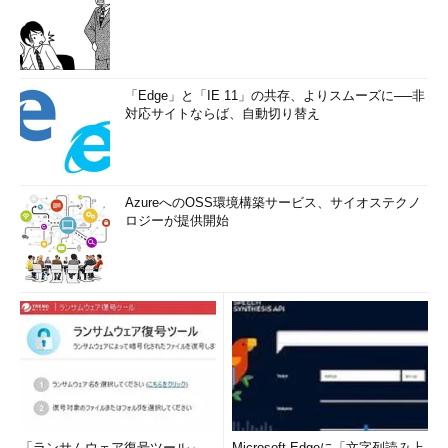
NET ACCOUNTS は、ユーザー アカウント データベースを
更新し、すべての
アカウントに対するパスワードとログオン要件を修正しま
す。
「Edge」と「IE 11」の共存、よりスムーズに──非
パラメータなしで使うと、パスワードの現在の設定、ログオ
対応サイトならば、自動切り替え
ン制限、
ドメイン情報が表示されます。
NET ACCOUNTS で使われるパラメータが効力を持つために
AzureへのOSS環境構築サービス、サイオステクノ
は、次の 2 つの
ロジーが提供開始
条件が満たされていなければなりません。
…（以下省略）…
この形式では非常に長いヘルプ・メッセージが表示されるの
で、必要ならばコマンド・プロンプトをマウスなどでスクロー
ル・バックさせるか、上記のコマンドの最後に「| more」という
コマンド（moreコマンド）を付加して、1ページずつ見るように
するとよい。
「ランサムウェア復号ツール」、
Microsoft Edgeに「文字列読み上