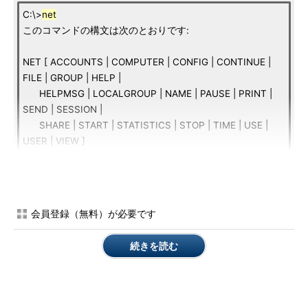
C:\>
net
このコマンドの構文は次のとおりです:
NET [ ACCOUNTS | COMPUTER | CONFIG | CONTINUE |
FILE | GROUP | HELP |
HELPMSG | LOCALGROUP | NAME | PAUSE | PRINT |
SEND | SESSION |
SHARE | START | STATISTICS | STOP | TIME | USE |
USER | VIEW ]
各サブコマンドの意味は次の通りである。netコマンドを使い
こなすためには、目的に応じてどのサブコマンドを使うべきかが
会員登録（無料）が必要です
すぐに分かるように、これらを覚えておいていただきたい。正確
なコマンド名はともかく（必要ならばこのようにヘルプ・メッセ
続きを読む
ージを表示させればよいので、正確なコマンド名やパラメータ名
を暗記する必要はない）、（各サブコマンドに）どのような機能
があったかということぐらいは覚えておくとよい。