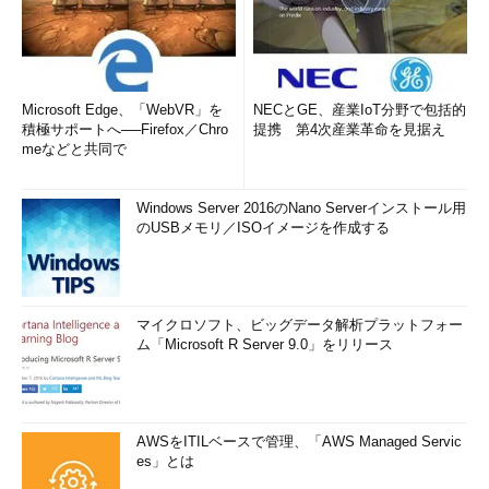
【総まとめ】Windowsコマンドプロンプトの入門から使
いこなしまでの記事
（TIPS）
Windowsのコンピューター名を素早く調査する
（TIPS）
Microsoft Edge、「WebVR」を
NECとGE、産業IoT分野で包括的
「
Tech TIPS
」
積極サポートへ──Firefox／Chro
提携 第4次産業革命を見据え
meなどと共同で
Windows Server 2016のNano Serverインストール用
のUSBメモリ／ISOイメージを作成する
マイクロソフト、ビッグデータ解析プラットフォー
ム「Microsoft R Server 9.0」をリリース
AWSをITILベースで管理、「AWS Managed Servic
es」とは