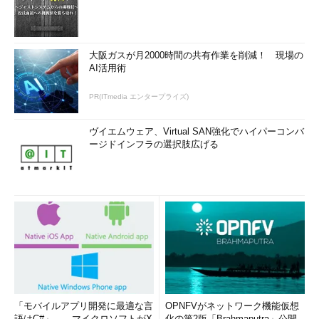
害がユーザレベルでも認知されます。
システム管理者は疎通が途絶えているポイントとその原因を究
大阪ガスが月2000時間の共有作業を削減！ 現場の
明し、疎通を回復するか回避策を提供する、あるいは復旧できな
AI活用術
い旨を通知して対策を講じる必要があります。
PR(ITmedia エンタープライズ)
サービスが利用できない
ヴイエムウェア、Virtual SAN強化でハイパーコンバ
Webやメールなどのサービスが利用できない状態です。サービ
ージドインフラの選択肢広げる
スを提供するサーバへの疎通断が発生すれば自動的に発生する障
害ですが、pingなどに応答するにもかかわらずサービスが利用で
きない状態になることもあります。主にサービスを提供している
サーバの障害が原因ですが、途中の経路や、同じネットワーク内
の別の障害が原因で発生する場合もあります。
システム管理者はどのサービスが利用できないのか、なぜ利用
できないのかといった原因を究明し、早急にサービスを復旧する
か、あるいは復旧できない旨を通知して対策を講じる必要があり
ます。
「モバイルアプリ開発に最適な言
OPNFVがネットワーク機能仮想
語はC#」――マイクロソフトがX
化の第2版「Brahmaputra」公開