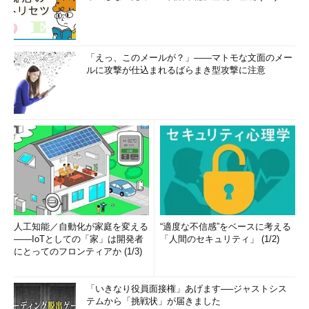
てを予測することはできません。しかし、障害の症状を系統化す
ることで、障害の対処方法をある程度までは系統立てることがで
きます。そこで、システム障害の症状を次のように分類してみま
しょう。
「えっ、このメールが？」――マトモな文面のメー
ルに攻撃が仕込まれるばらまき型攻撃に注意
疎通が確認できない
サービスが利用できない
パフォーマンスの急激な低下と上昇
ファシリティのトラブル
もちろん実際に発生した障害を切り分けるにはもっと詳細に系
統立てる必要がありますが、ここでは少し大ざっぱに考えてみる
ことにしましょう。
ネットワークの疎通が確認できない
人工知能／自動化が家庭を変える
“適度な不信感”をベースに考える
――IoTとしての「家」は開発者
「人間のセキュリティ」 (1/2)
にとってのフロンティアか (1/3)
最も発見しやすいシステム障害は、ネットワークの疎通断とい
えるでしょう。障害の発生ポイントによっては発見が遅れること
もありますが、システム内のユーザーの多くが利用する外部との
「いきなり役員面接権」あげます──ジャストシス
テムから「挑戦状」が届きました
ゲートウェイや、グループウェアなどとの疎通が途絶えると、障