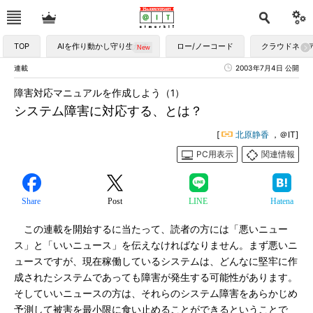
TOP
AIを作り動かし守り生かす
ロー/ノーコード
クラウドネイ
連載
2003年7月4日 公開
障害対応マニュアルを作成しよう（1）
システム障害に対応する、とは？
[
北原静香
，＠IT]
PC用表示
関連情報
Share
Post
LINE
Hatena
この連載を開始するに当たって、読者の方には「悪いニュー
ス」と「いいニュース」を伝えなければなりません。まず悪いニ
ュースですが、現在稼働しているシステムは、どんなに堅牢に作
成されたシステムであっても障害が発生する可能性があります。
そしていいニュースの方は、それらのシステム障害をあらかじめ
予測して被害を最小限に食い止めることができるということで