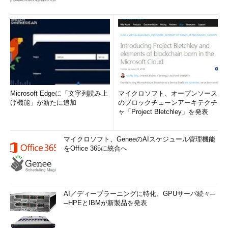
重要なものは投資して、そうでないものはそれなりに
今回はシステムの運用・管理の観点から、システムの障害に対
応するとはどういうことなのかを解説しました。システム管理者
（あるいはシステム管理グループ）は、普段からシステムの目的
と重要度を把握し、障害が発生した場合にシステム管理者はそれ
ぞれの重要度に応じた対処が重要になるということを覚えておい
てください。
Microsoft Edgeに「文字列読み上
マイクロソフト、オープンソース
げ機能」が新たに追加
のブロックチェーンアーキテクチ
次回はシステムの障害発生に備えて、普段からどのようにシス
ャ「Project Bletchley」を発表
テムを監視し、スタッフをどのように配置するかといった事柄に
ついて触れたいと思います。
マイクロソフト、GeneeのAIスケジュール管理機能
をOffice 365に統合へ
「次回」へ
AI／ディープラーニングに特化、GPUサーバ続々─
─HPEとIBMが新製品を発表