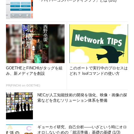
「ハイパーコンバージドインフラ」とは (1/2)
きくなるため、障害の切り分けに十分な時間を割くことができな
い場合もあります。ユーザーにとって障害の原因は問題ではあり
ません。ユーザーにとって最も重要なことは、早急にサービスが
利用できるようになることなのです。
例えばネットワークの疎通が確認できない障害が発生した場
合、どうして疎通が途絶えたのか原因を究明するよりも、「
どこ
とどこの間の疎通が途絶えているのか
」を確認してリブートした
り、機材を交換するといった対処でシステムを早急に復旧するの
は普通の対応でしょう。しかし、この症状が頻発している場合に
GOETHEとFINCHIがタッグを組
このポートで実行中のプロセスは
は、やはり根本的な原因を究明しなければならなくなります。そ
み、新メディアを創設
どれ？ lsofコマンドの使い方
の場合、システムの管理者は現状の暫定的な対処と、ユーザーの
少ない時間に根本的な対処を計画的に作業する方向で検討しなけ
PR(FINCHI on GOETHE)
ればなりません。このようにシステムの管理者は、
障害の検知か
NECが人工知能技術の開発を強化、映像・画像の探
ら復旧までの状況を判断
して、障害の規模や深刻さから損失を最
索などを含むソリューション体系を整備
小限に抑えるように努める必要があります。
考えられる障害のタイプ
ギョーカイ研究、自己分析――いざという時にオロ
システム障害がどのように発生するかは、原因が多過ぎてすべ
オロしないための「就活準備」基礎の基礎 (1/3)