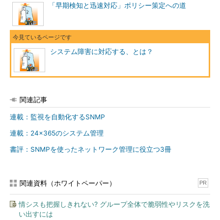
「早期検知と迅速対応」ポリシー策定への道
か？
それぞれのサービスを利用するユーザー
数と利用時間は？
サービスを利用したユーザーから得られ
システム障害に対応する、とは？
る対価は？
サービスを利用したユーザーから得られる対価というと、外部
に向けてサービスを提供するシステムに限られるように思うかも
しれません。しかし、社内システムであってもこの原則は同じで
関連記事
す。このときに得られる対価とは、社内スタッフの作業の効率化
連載：監視を自動化するSNMP
（場合によっては福利厚生などかもしれませんが）です。つまり
そのシステムが稼働していることによって、間接的に自分たちに
連載：24×365のシステム管理
利益があるわけです。また実際に形として表れない技術的信用度
書評：SNMPを使ったネットワーク管理に役立つ3冊
や宣伝費なども検討する必要があります。
このようにしてそのシステムから得られる利益を明確にするこ
関連資料（ホワイトペーパー）
PR
とで、システムの重要度もはっきりします。サービスの単位で検
討することによって、
システム内のサーバの重要度
や
障害対応の
情シスも把握しきれない? グループ全体で脆弱性やリスクを洗
優先順位
なども明確にすることができます。
い出すには