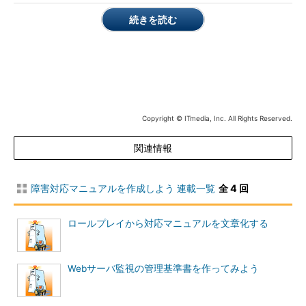
ども併せて考えると損害はさらに大きくなります。
続きを読む
ところがシステム管理者の多くは、そのシステムがどれほどの
資産価値を持っているかを正確に認識していません。ただ漠然と
「このシステムの重要度は高い」とか「このシステムは絶対に必
要」と思っているシステム管理者は、実際の障害に遭遇した場合
にどこまで対処していいのか正しく判断できずに損失を最小限に
食い止められないことがあります。そのシステムから得られる
利
Copyright © ITmedia, Inc. All Rights Reserved.
益をハッキリと認識
して、どこまで管理コストを掛けていいのか
関連情報
を判断できるようにしておく義務があるのです。
目的を明確にするための3項目
障害対応マニュアルを作成しよう 連載一覧
全 4 回
システムの重要度は、その目的から検討します。本来そのシス
テムから得られる利益は、構築時に稟議などの形でハッキリさせ
ロールプレイから対応マニュアルを文章化する
ているものです。しかし、拡張を繰り返したり当初の目的から別
の目的に移り変わるなどした場合には、システムの資産価値は変
Webサーバ監視の管理基準書を作ってみよう
化します。まず次の事柄を検討してみましょう。
そのシステムが提供するサービスは何