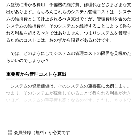
ム監視に掛かる費用、予備機の維持費、修理代などさまざまな支
出があります。もちろんこれらのシステム管理コストは、システ
ムの維持費として計上されるべき支出ですが、管理費用を含めた
システムの維持費が、そのシステムを維持することによって得ら
れる利益を超えるべきではありません。つまりシステムを管理す
るためのコストには、おのずから限界があるわけです。
では、どのようにしてシステムの管理コストの限界を見極めた
らいいのでしょうか？
重要度から管理コストを算出
システムの資産価値は、そのシステムの
重要度に比例
します。
つまり、そのシステムが稼働していることで得られる利益が大き
いほど、システムの重要度も高くなるのです。ただし、ネットワ
ークシステムは、正常に稼働している状態でなければ本来の資産
としての価値を持ちません。それどころか規模の違いはあっても
システムは存在するだけで管理コストなどを発生させるため、障
害の発生しているシステムはそれだけで自分たちに損害を与えて
会員登録（無料）が必要です
いるといってもいいでしょう。システムの構築に掛かった費用な