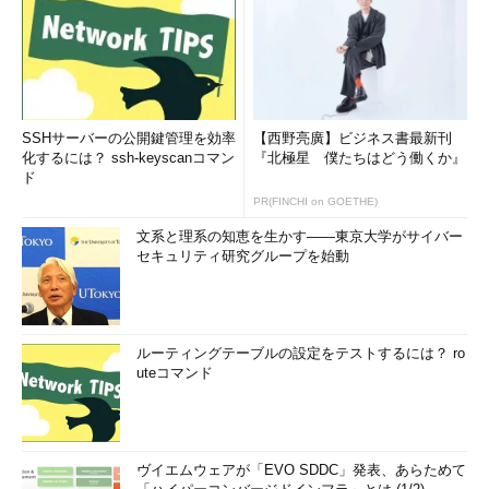
るべきではありません。超過勤務によって集中力が維持できなく
なるなど、時間によってクオリティに差が出るようではシステム
の管理者として不適格です。それぞれのスタッフの勤務時間は、
常識の範疇を超えないことを前提に検討しなければなりません。
システムの規模が大きくなってくると、管理・運用を外部の運
SSHサーバーの公開鍵管理を効率
【西野亮廣】ビジネス書最新刊
用代行サービスに依頼した方がコストを抑えられることもありま
化するには？ ssh-keyscanコマン
『北極星 僕たちはどう働くか』
す。実際技術者の人件費は高いので、アウトソーシングは前向き
ド
な解決方法ですが、しかしあくまでもシステムの管理・運用の方
PR(FINCHI on GOETHE)
針を決定するのは自分たちであることを忘れてはいけません。障
文系と理系の知恵を生かす――東京大学がサイバー
害が発生した場合に、きちんと連絡を受けてどのような対応がさ
セキュリティ研究グループを始動
れるかを確認できる技術スタッフは社内に残しておくべきでしょ
う。
障害発生時の復旧範囲は？
ルーティングテーブルの設定をテストするには？ ro
uteコマンド
システムに何かの障害が発生した場合、状況を改善するために
は
障害を切り分ける
必要があります。しかし、すぐに原因を特定
できる場合とできない場合があります。しかし、システムの重要
度が高ければ高いほど、サービスを利用できない時間の損害は大
ヴイエムウェアが「EVO SDDC」発表、あらためて