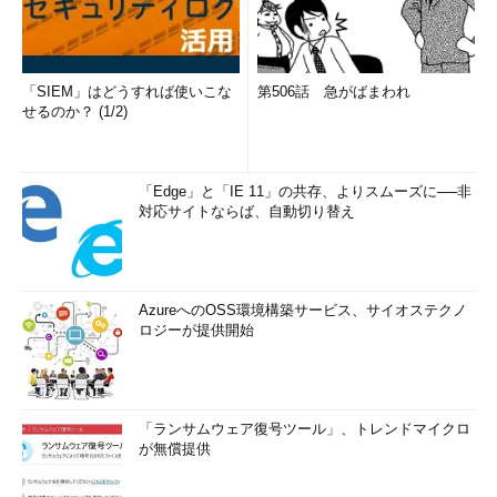
していないかを確認する必要があります。いずれにせよ、システ
ム管理者は常に管理しているシステムのパフォーマンスの適正値
を認知しておかなければなりません。
「SIEM」はどうすれば使いこな
第506話 急がばまわれ
せるのか？ (1/2)
ファシリティのトラブル
インフラ障害や停電などファシリティのトラブルが発生した場
合、すぐに回避策を講じられないことがほとんどです。UPSなど
「Edge」と「IE 11」の共存、よりスムーズに──非
対応サイトならば、自動切り替え
でかろうじて電源を維持できたとしても、外部のトラブルが原因
の障害は復旧のめどを立てることも困難です。できることといえ
ばデータのバックアップを確実に取り、どうしても必要であれば
別の場所に暫定的な代替システムを稼働させたりします。
AzureへのOSS環境構築サービス、サイオステクノ
ロジーが提供開始
このようなトラブルが発生した場合、システム管理者は速やか
に関係者と連絡を密に取って、現状の把握と関係者への情報伝達
に努めなければなりません。普段からシステムの目的と重要性を
認知しておけば、どうしてもシステムの停止が避けられない場合
「ランサムウェア復号ツール」、トレンドマイクロ
にどこのだれに連絡すればいいのかがすぐに把握できるはずで
が無償提供
す。