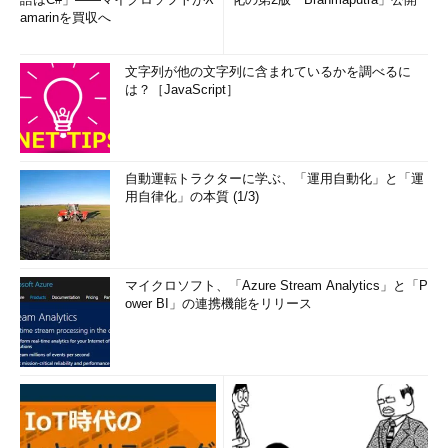
パフォーマンスの急激な低下と上昇
amarinを買収へ
比較的検知が遅れる障害として、システムパフォーマンスの低
文字列が他の文字列に含まれているかを調べるに
下と上昇があります。Webサーバなどアクセスが集中してパフォ
は？［JavaScript］
ーマンスが低下することもありますが、これは比較的発見しやす
い障害といえます。しかし、それよりも問題なのはパフォーマン
スが急激に上昇した場合です。一見するとパフォーマンスが向上
するのはいいことのようにも思えますが、特別な理由もなくシス
自動運転トラクターに学ぶ、「運用自動化」と「運
テムのパフォーマンスが向上するのは、そのサービスへのアクセ
用自律化」の本質 (1/3)
ス経路のどこかにトラブルが発生している可能性を示唆していま
す。サービス稼働をシステムの内部からのみ監視していると、こ
れらの障害がなかなか発見できないことがあります。
マイクロソフト、「Azure Stream Analytics」と「P
システムパフォーマンスの低下は必ずしも早急に応対しなけれ
ower BI」の連携機能をリリース
ばならない障害ではないことも多いのですが、ウイルスやハッキ
ングなどのアタック、大きな事件などによるアクセスの集中によ
って急激にパフォーマンスが低下した場合には、何らかの措置を
取らなければならない場合もあります。また、パフォーマンスの
急激な向上は、致命的なシステムの障害の可能性があるので、こ
のような状態を検知した場合にはシステムのどこかに障害が発生