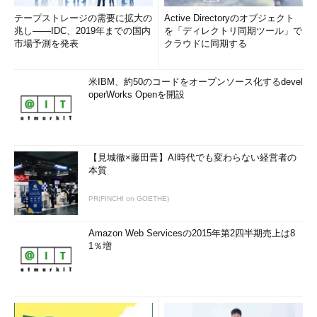
す。システムの維持コストの原則は「
そのシステムから得られる
テープストレージの需要に拡大の
Active Directoryのオブジェクト
利益を超えない
兆し――IDC、2019年までの国内
」です。システムがダウンすることによって発生
を「ディレクトリ同期ツール」で
市場予測を発表
クラウドに同期する
する損失が大きい場合には、一時的に障害対応で管理コストが利
益を上回ることもあるかもしれません。しかし、あくまでも「一
時的」であることが重要です。常に利益を超える管理コストの掛
米IBM、約50のコードをオープンソース化するdevel
operWorks Openを開設
かるシステムを維持することはナンセンスです。
システムの維持コストには、分かりやすいコストと分かりにく
いコストがあります。機材の保守費用、インフラコスト、ハウジ
【見城徹×藤田晋】AI時代でも変わらない経営者の
ングコストなどははっきりと数字に出る分かりやすいコストとい
本質
えます。一方分かりにくいコストとして、技術スタッフの人件費
などが挙げられます。契約社員やアルバイトのスタッフの場合に
PR(FINCHI on GOETHE)
はそうでもないのですが、なぜか技術スタッフが社員の場合、コ
スト計算があいまいになる傾向があります。特に勤務時間に対す
Amazon Web Servicesの2015年第2四半期売上は8
る考え方に問題があるようで、コストを下げようとするあまり超
1％増
過勤務になることが多いようです。
しかし、24時間×365日稼働し続けるシステムを管理しようと
するのであれば、
管理・運用スタッフの勤務時間
をあいまいにす