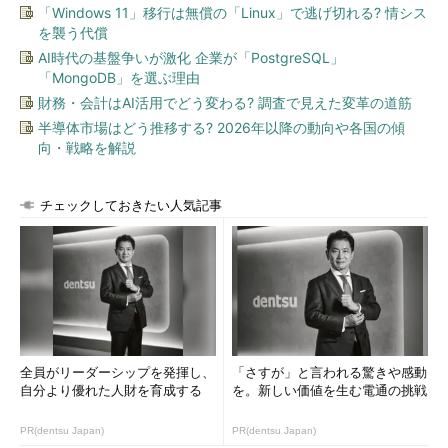
「Windows 11」移行は無償の「Linux」で逃げ切れる? 情シス
損失の大きさを知る
を襲う代償
AI時代の基盤争いが激化 企業が「PostgreSQL」
システムの目的を明確にすることで、そのシステムがダウンし
「MongoDB」を選ぶ理由
ている間に失われる利益も明確になります。しかし、実際の損失
財務・会計はAI活用でどう変わる? 調査で見えた変革の道筋
はそれだけではありません。
半導体市場はどう推移する? 2026年以降の動向や各国の傾
向・戦略を解説
例えば
メールサービスがダウンした場合
を考えてみましょう。
メールサーバを社内に設置して10人の営業スタッフが顧客とのや
りとりをメールで行っている場合、メールサーバがダウンしてい
チェックしておきたい人気記事
ることをすべての顧客に通知し、急ぎの用件がないかを確認する
などの作業が必要になります。このときの電話料金や、その作業
に追われている間にできなかったほかの作業などは失われた利益
以上の損失です。また、障害の検知が遅れたり、連絡がつかなか
った場合には、さらに大きな損失が出る可能性もあります。社内
のサーバが使えないために代替手段として外部のメールサービス
を利用するスタッフがいるかもしれません。
全員がリーダーシップを発揮し、
「さすが」と言われる驚きや感動
自分より優れた人財を育成する
を。新しい価値を生む電通の挑戦
さらに
そのシステムのサービスを外部の顧客に対して提供して
いるような場合
、損害賠償などが発生することもあります。お客
PR(dentsu Japan)
PR(dentsu Japan)
さまが必要なときに必要なデータが提供できない、あるいはお預