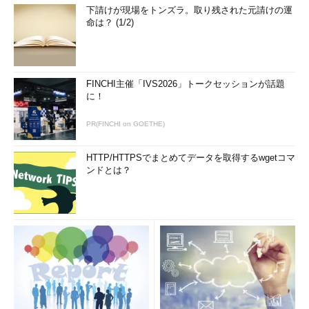
下請けが現場をトンズラ。取り残された元請けの運
かりしているデータを破損してしまうといった致命的な障害など
命は？ (1/2)
検討するべき事柄はたくさんあります。とはいえ、外部の顧客に
対してサービスを提供している場合には、契約時に障害時の保証
などを明確にするのが普通ですから、これらの障害時の損失を算
出するのは比較的楽かもしれません。
FINCHI主催「IVS2026」トークセッションが話題
に！
一番問題なのは、
自社のシステムが原因で別のシステムに損害
を与えてしまった場合
です。例えばウイルスに感染したことに気
PR(FINCHI on GOETHE)
付かずに、自分たちのシステムからほかのシステムを攻撃してし
まうなど想定できる状況はいろいろあります。最悪の場合には、
HTTP/HTTPSでまとめてデータを取得するwgetコマ
ンドとは？
損害賠償を請求されてしまうこともあります。しかし、ある程度
以上の規模のシステムでなければ、実際にここまで検討すること
はほとんどといっていいほどありません。ただし、このようなケ
ースも起こり得るということは覚えておいた方がいいかもしれま
せん。
掛けられる費用はいくらまで？
システムから得られる利益とダウンによって発生する損失を検
討したら、次にそのシステムに掛けられる維持コストを検討しま