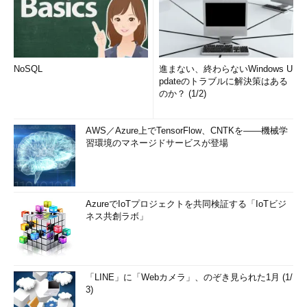
また、1次ラインなど一番人手の掛かる部分の利用や、監視ツー
ルだけの利用など
システム監視の一部だけをアウトソースする方
が得な場合も
あります。どちらにしても決して安いとはいえない
コストを掛けるのですから、最も費用効果が高いと判断できるサ
ービスを利用することが大切です。監視システムや対応スタッフ
NoSQL
進まない、終わらないWindows U
pdateのトラブルに解決策はある
などをきちんと説明してくれる優良な業者を選択するようにした
のか？ (1/2)
いものです。
ポリシーの判断材料を経営側に提出するために
AWS／Azure上でTensorFlow、CNTKを――機械学
習環境のマネージドサービスが登場
今回はシステムを監視し、それに対応することがどういうこと
なのかについて解説しました。この連載の
前回
と今回の記事を通
して、読者の方に分かっていただきたいことは「
システムの管理
は技術スタッフだけで決定するものではない
AzureでIoTプロジェクトを共同検証する「IoTビジ
」ということです。
ネス共創ラボ」
システムの構築や管理を技術スタッフだけの判断に任せるのは間
違いです。システムを構築し、そのシステムを維持していくこと
は、経営側が判断して決めるべき問題です。
「LINE」に「Webカメラ」、のぞき見られた1月 (1/
これまでシステムの構築や管理には、技術スタッフが「このよ
3)
うなシステムを導入するべきだ。このシステムはこのように管理