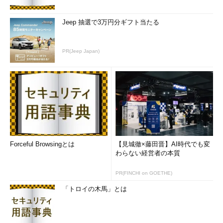
て一定時間内に正しい結果が返ってく
るかを確認します。例えばHTTPサー
Jeep 抽選で3万円分ギフト当たる
ビスの稼働監視を例に取ると、一定の
時間内に特定のHTTPページが表示さ
れるか、表示された内容に改ざんされ
PR(Jeep Japan)
た形跡はないかなどを確認します。
プロセスの稼働監視は、任意のプロ
セスが正しい個数で、正しく稼働して
いるかを確認します。
２．トラフィック監視
Forceful Browsingとは
【見城徹×藤田晋】AI時代でも変
ネットワークのトラフィックの流量
わらない経営者の本質
を確認したり、スループットなどを計
測します。継続してトラフィックを監
PR(FINCHI on GOETHE)
視していると、いつごろにどれくらい
「トロイの木馬」とは
のトラフィックが発生するのかをデー
タとして蓄積できます。この数値デー
タを基準にして、トラフィック流量の