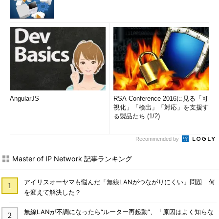
しなければならない」と経営側に主張し、それが予算を上回るこ
とがなければその主張が通るという図式が多く見られました。
もちろん、その
判断の材料を提供するのは技術側
です。つまり
両者が現状の問題を把握し、より良い状況を維持するために何が
必要なのかを協力して考えなければならないのです。
さて、次回ですが、技術者が経営側に判断材料を提出するため
に、実際に管理しなければならないシステムを具体的に想定し
AngularJS
RSA Conference 2016に見る「可
て、障害対応ポリシーを策定する方法について解説したいと思い
視化」「検出」「対応」を支援す
ます。
る製品たち (1/2)
「次回」へ
Recommended by
Master of IP Network 記事ランキング
アイリスオーヤマも悩んだ「無線LANがつながりにくい」問題 何
を変えて解決した？
無線LANが不調になったら“ルーター再起動”、「原因はよく知らな