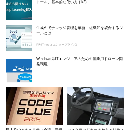
トール、基本的な使い方 (1/2)
タッフは、より詳細にシステム障害を切り分け、迅速にシステム
を復旧するように努めます。2次ライン以降のスタッフは常駐し
ている必要はありませんが、エスカレートを受けたらすぐに対応
できるように待機しておく必要があります。そのため3人以上の
生成AIでナレッジ管理を革新 組織知を統合するツ
スタッフが、当番制で待機することが理想です。待機中の2次ラ
ールとは
インスタッフは、飲酒などは控えるべきです。また、急病などに
より2次ラインスタッフが不在にならないよう、2次ラインのグル
PR(ITmedia エンタープライズ)
ープ内では密な連絡を取り合う必要があります。
Windows系ITエンジニアのための産業用ドローン開
飲酒を控えて待機する2次ラインスタッフの責務
発環境
システムの障害に関する情報は、管理者グループ内で共有でき
るような体制を作る必要があります。共有しなければならない情
報には次のようなものがあります。
いつ検知されたか
どのような症状が発生しているか
誰がどのように対応したか
対応の結果どうなったか
日本発のセキュリティ会議、新機
コネクテッドカーのセキュリティ