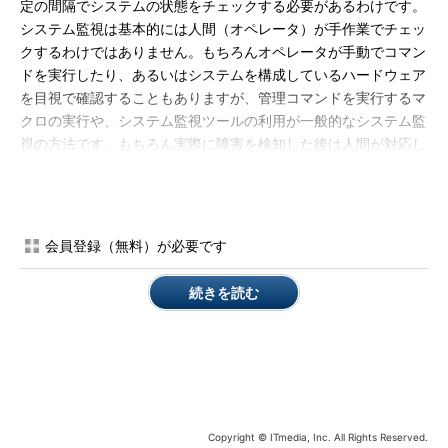
定の間隔でシステムの状態をチェックする必要があるわけです。
システム監視は基本的には人間（オペレータ）が手作業でチェッ
クするわけではありません。もちろんオペレータが手動でコマン
ドを実行したり、あるいはシステムを構成しているハードウェア
を目視で確認することもありますが、管理コマンドを実行するマ
クロの実行や、システム監視ツールの利用が一般的なシステム監
視の方法です。もちろん実際に障害を検知した後は人間が対応し
なければならないのですが、
定期的なpingやポートへの接続確認
などのコマンド、システムリソースの確認などは、自動化
する方
が手動で確認するよりも正確で安価です。
会員登録（無料）が必要です
少し例を挙げて監視のコストを考えてみましょう。実際に数分
置きにシステムの稼働を確認するためにpingコマンドを実行する
続きを読む
ことを想定してみてください。24時間×365日のシステム稼働
中、常に手動でコマンドを実行するには、1人あたり8時間担当の
3交代制の最少人数を想定しても3人以上のオペレータが必要で
す。もちろん彼らはコマンドを実行して、その結果を理解する能
力がなければなりません。
人手によるpingコマンドで監視すると
なると、人件費だけでも1年間で1000万を超えるコスト
が掛かる
Copyright © ITmedia, Inc. All Rights Reserved.
わけです。年間にこれだけの管理コストが掛けられるシステムで