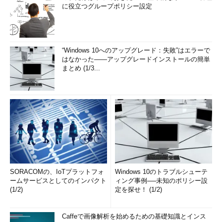
に役立つグループポリシー設定
24時間×365日稼働するシステムの管理は、1人の管理者だけで
管理し切れるものではありません。常に一定以上のクオリティを
維持したシステムの管理を実現するには、エンジニアのスキルを
考慮したシステム管理グループの結成が不可欠です。システムの
“Windows 10へのアップグレード：失敗”はエラーで
はなかった――アップグレードインストールの簡単
障害に対応することを前提としたシステム管理グループは、1次
まとめ (1/3...
ラインと2次ライン（場合によっては3次ライン）に分けること
ができます。
1次ラインのスタッフは、常にシステムの状況に気を配り、監
視ツールなどから通知される障害のアラートを迅速に確認して障
害の内容の把握に努め、可能であれば障害からシステムを復旧さ
せます。常にシステムを監視し続ける必要があるため、2人以上
のスタッフで構成されるグループ（食事やお手洗いなどで席を離
れる可能性があるためです）が
2交代から3交代制で勤務するこ
SORACOMの、IoTプラットフォ
Windows 10のトラブルシューテ
とが理想
です。
ームサービスとしてのインパクト
ィング事例──未知のポリシー設
(1/2)
定を探せ！ (1/2)
障害の内容がクリティカルなものであったり原因が特定できな
い場合、1次ラインのスタッフはより技術レベルの高い2次ライン
Caffeで画像解析を始めるための基礎知識とインス
へとエスカレートします。エスカレートを受けた2次ラインのス