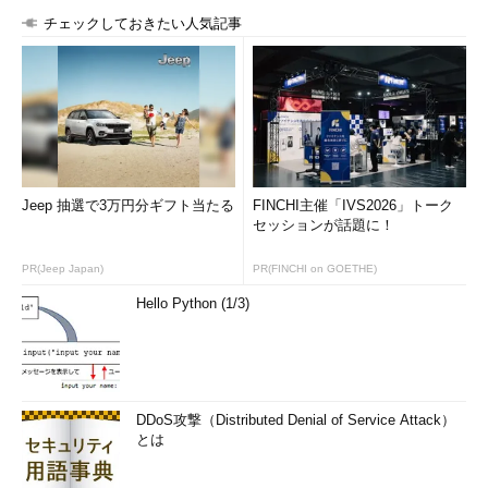
が一定の時間内に終了しない場合、監
チェックしておきたい人気記事
視対象が正常に稼働していないと判断
できますが、逆に通常状態よりもパフ
ォーマンスが著しく向上した場合に
も、システム内のどこかがダウンして
いると考えることができます。
機器の稼働監視は、pingコマンド
Jeep 抽選で3万円分ギフト当たる
FINCHI主催「IVS2026」トーク
（ICMP）などで死活を監視したり、
セッションが話題に！
SNMPトラップなどで機器の状態異常
がないかを確認します。SNMPトラッ
PR(Jeep Japan)
PR(FINCHI on GOETHE)
プによる機器の監視は、その機器がど
Hello Python (1/3)
のような情報をトラップとして通知で
きるかによって監視できる内容が異な
ります。
サービスの稼働監視は、そのサービ
DDoS攻撃（Distributed Denial of Service Attack）
スのポートへの接続が確立できるかを
とは
確認したり、実際にサービスを利用し