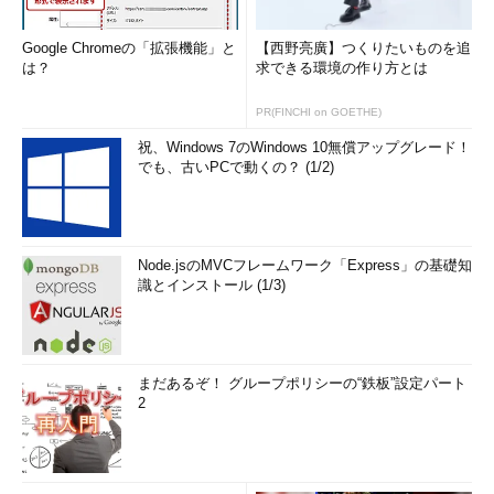
チェックします。
Google Chromeの「拡張機能」と
【西野亮廣】つくりたいものを追
また、ファイアウォールなどを導入
は？
求できる環境の作り方とは
して、システムセキュリティを常にチ
ェックするのもシステム監視の一部で
PR(FINCHI on GOETHE)
す。ただし、今回の連載はシステム障
祝、Windows 7のWindows 10無償アップグレード！
害と対応についての解説ですので、シ
でも、古いPCで動くの？ (1/2)
ステムのセキュリティ保全に関して
は、より詳しい解説記事に譲ることに
しようと思います。
Node.jsのMVCフレームワーク「Express」の基礎知
1〜4のような監視ポイントが考えられるのですが、これらのシ
識とインストール (1/3)
ステム監視を実行することで、パフォーマンスなど監視対象シス
テムのデータが蓄積します。これらのデータは今後のシステムの
マイグレーションを検討するうえで非常に有効な情報となります
まだあるぞ！ グループポリシーの“鉄板”設定パート
ので、監視データは残すようにしましょう。
2
監視データを有効に利用するための通知方法
監視ツールなどを利用してシステムの稼働を監視する場合、検