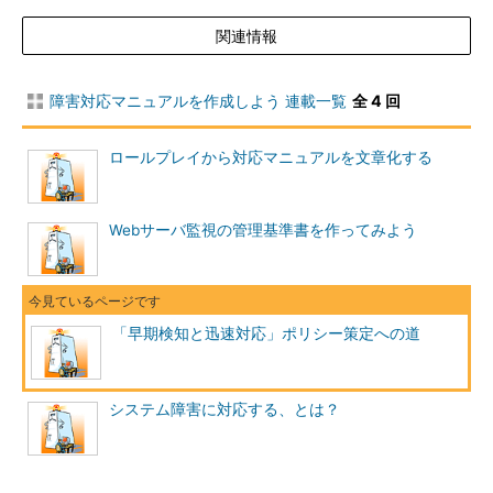
あれば、システムの詳細な情報を定期的に確認し、データとして
関連情報
記録できるような質の高い自動監視ツールによる「システム監
視」を実行する方が前向きです。
障害対応マニュアルを作成しよう 連載一覧
全 4 回
ただしシステム監視のマクロやツールは、指定された処理しか
実行しないため、複合的な原因によって発生する障害が発見でき
ロールプレイから対応マニュアルを文章化する
ないこともあります。多少検知が遅れても問題にならない障害も
ありますが、大抵の場合1つの障害の検知が遅れることによっ
て、より重大なシステム障害に発展します。発生した障害が致命
Webサーバ監視の管理基準書を作ってみよう
的であるほどシステムの管理スタッフや、さらにはシステムのユ
ーザーが目視で障害を発見することになります。
その場合、障害を検知してから対応するまでの時間が重要にな
「早期検知と迅速対応」ポリシー策定への道
ります。対応できない時間が長くなればなるほど、より障害の重
大性が増す可能性が高いからです。ツールなどで自動的にシステ
ム監視を実行する場合であっても、
決してツールに任せて放置し
システム障害に対応する、とは？
たままにはせず
に、システム管理者は常にシステムの状態に気を
配っておくことが大切です。リソースのグラフや、エラーログな
どをこまめにチェックするように普段から心掛けるようにしたい
ものです。