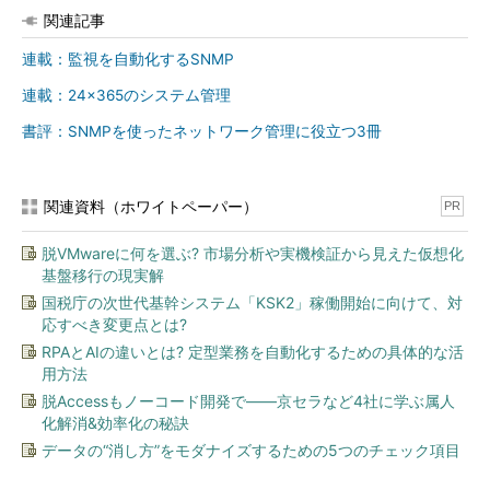
関連記事
ツール任せにしない、できない
連載：監視を自動化するSNMP
システムの何を監視するのかに関しては、明確な回答はありま
連載：24×365のシステム管理
せん。システムの監視ポイントは無数にあり、そのうちのいずれ
書評：SNMPを使ったネットワーク管理に役立つ3冊
を選択するかはシステムの用途、規模、重要度などによって大き
く異なります。とはいっても、実際に監視ツールなどで監視でき
る状況はそう多いわけではありません。システム監視のポイント
関連資料（ホワイトペーパー）
PR
「
どのような障害を検知したいのか
」は次のように分類すること
ができます。
脱VMwareに何を選ぶ? 市場分析や実機検証から見えた仮想化
基盤移行の現実解
１．稼働監視
国税庁の次世代基幹システム「KSK2」稼働開始に向けて、対
応すべき変更点とは?
システムを構成している機器、サー
RPAとAIの違いとは? 定型業務を自動化するための具体的な活
ビス、プロセスなどが正常に稼働して
用方法
いるかを監視します。システムの稼働
脱Accessもノーコード開発で――京セラなど4社に学ぶ属人
監視では、処理がリクエストされてか
化解消&効率化の秘訣
ら終了するまでの時間もチェックし
データの“消し方”をモダナイズするための5つのチェック項目
て、システムのパフォーマンスも同時
に確認します。リクエストされた処理