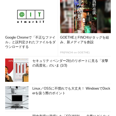
知した障害をどのような形で管理者に通知するかが問題になりま
す。24時間×365日システム管理者が常駐しているような場合に
は、管理者の使用している端末に向けて障害をアラートすればい
いのですが、管理者が常駐できない場合には工夫が必要です。
一般的な障害のアラートはSMTPなどメールの機能を利用して
の通知です。通常のアドレスにはもちろん、最近では携帯電話の
Google Chromeで「不正なファイ
GOETHEとFINCHIがタッグを組
ル」と誤判定されたファイルをダ
み、新メディアを創設
メールに送信することも多いようです。ただし、メールはリアル
ウンロードする
タイムで読まれる保証はどこにもありません。特に
携帯電話のメ
PR(FINCHI on GOETHE)
ールは遅延する
ことがよくあるため、確実性の低い通知手段とい
えます。
セキュリティベンダー2社のリポートに見る「攻撃
の高度化」のいま (1/3)
さらにダイヤルアップによるページャーへの通知、自動音声な
どによる電話への通知などの方法もあります。これらの方法は監
視ツール側がそれらの機能に対応している必要があるため、これ
Linux／OSSに不慣れでも大丈夫！ WindowsでDock
らの通知方法を利用したい場合にはその機能を持った監視ツール
erを扱う際のポイント
を選択しなければなりません。
上記のような通知手段を踏まえたうえで、私が個人的にお勧め
したいのは、これらの
複合的な通知方法の利用
です。システム管