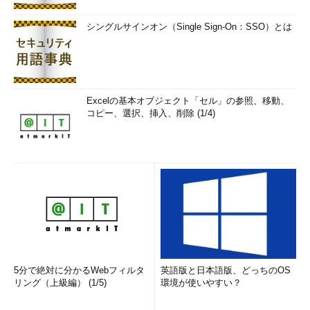
監視の閾値を決定し、閾値を著しく上
回る、あるいは著しく下回る結果が確
シングルサインオン（Single Sign-On：SSO）とは
認された場合、何らかのトラブルが発
生していると判断して、その原因を特
定して対処します。
３．システムリソース監視
Excelの基本オブジェクト「セル」の参照、移動、
コピー、選択、挿入、削除 (1/4)
システムリソースの監視では、
HDD（ストレージデバイス）、CPU、
メモリなどのシステムリソースの利用
状況を確認します。突発的にシステム
リソースが著しく消費されている場合
には、システムに何らかの障害が発生
したと考えるのが普通です。
また、通常の状態であっても、HDD
などのストレージデバイスの使用量
5分で絶対に分かるWebフィルタ
英語版と日本語版、どっちのOS
リング（上級編） (1/5)
は、大量のデータの損失を招くことが
環境が使いやすい？
あるため常に残容量に余裕が必要で