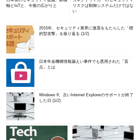
今後はどのように対処すればいいのか
軸とIoTと、今後の広がりと
リスクは制御システムだけではな
い
これらの情報は対応ログのような形式で残しておき、スタッフ
交代時の申し送りで報告します。また、情報をデータベース化し
2015年、セキュリティ業界に激震をもたらした「標
て、今後の対応に役立てることも重要です。このような障害対応
的型攻撃」を振り返る (1/2)
記録は今後発生する障害への迅速な対応や、新しいスタッフの育
成の材料につながる貴重なナレッジデータベースとなります。
ここまでお話ししたところで、システムの障害検知と対応がシ
日本年金機構情報漏えい事件でも悪用された「盲
ステム管理コストの大部分を占めてしまうことに気付かれた方も
点」とは
いらっしゃるかもしれません。もちろんあまり規模の大きくない
システムや、さほど重要性の高くないシステムであれば、ここま
できっちりと管理する必要はないのかもしれません。しかし24
時間×365日のシステム管理には、非常に管理コストが掛かるの
Windows 8、古いInternet Explorerのサポートが終了
は事実です。特にコストが掛かるのは管理グループの人件費とい
した日 (1/2)
えます。そこで、これらの作業を専門の業者にアウトソースする
というのも解決手段の1つです。
システム管理を代行してくれる業者は数多くありますが、シス
テム管理のすべてをアウトソースできる業者は多くありません。