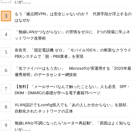
いが……」
もう「拠点間VPN」は安全じゃないのか？ 代替手段が浮上するの
はなぜか
「無線LANがつながらない」の苦情をゼロに 3つの現場に学ぶネ
ットワーク改善術
奈良市、「固定電話機 ゼロ」「モバイル100％」の斬新なクラウド
PBXシステムで「脱・PBX業者」を実現
「光ファイバーはもう古い」 Microsoftが実運用する「2025年最
優秀発明」のデータセンター網技術
【無料】「メールサーバなんて触ったことない」人も必見 SPF・
DKIM・DMARCの基礎が学べる電子書籍75ページ
VLAN設計でもconfig投入でも「あの人しか分からない」を脱却、
自動化されたネットワークの正体
無線LANが不調になったら“ルーター再起動”、「原因はよく知らな
いが……」