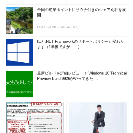
す。常時、容量がギリギリの状態であ
れば、HDDを増設するなどの処置が必
全国の絶景ポイントにサウナ付きのシェア別荘を展
開
要になります。
PR(COCO VILLA on GOETHE)
CPUやメモリの使用量はシステムパ
フォーマンスに影響します。常に限界
IEと.NET Frameworkのサポートポリシーが変わり
まで使用されてシステムのパフォーマ
ます（1年後ですが……）
ンスが低下しているようであれば、シ
ステムに何らかの改善が必要であるこ
とが確認できます。
最新ビルドを詳細レビュー！ Windows 10 Technical
４．その他の監視
Preview Build 9926がやってきた ...
エラーログやアクセスログも障害を
検知する重要な監視ポイントです。一
時的に大量のログが記録されたり、エ
ラーログなどに致命的なシステム障害
を示すログが記録されるかもしれませ
ん。そのためログファイルの著しい容
量変化、致命的なログなどを定期的に