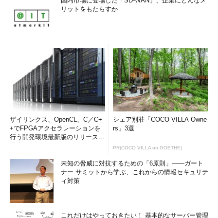
国内市場に登場した「SD-WAN」、企業にどんなメ
理者が常駐している場合には、管理者の端末へのアラートととも
リットをもたらすか
に、管理グループ全員へのメール通知、ページャーなどへの通
知。管理者が常駐していない場合には、利用できるすべての通知
方法に加えて、通知を受けた管理者グループ内で電話による連絡
網などの利用です。そのため、システムの管理グループでは、障
害発生時にすぐに対応できるような体制を事前に確立しておく必
要があるのです。
スタッフが障害に対応できなかったら
システムの障害は監視ツールなどを利用することで、ある程度
ザイリンクス、OpenCL、C／C+
シェア別荘「COCO VILLA Owne
自動的に検知できますが、実際に発生した障害への対応は、やは
+でFPGAアクセラレーションを
rs」3選
りシステムの管理者である人間がしなければなりません。しか
行う開発環境最新版のリリースを
し、人間は監視ツールのように常に同じクオリティで働き続ける
発表
PR(COCO VILLA on GOETHE)
ことができるわけではありません。人間には休みが必要ですし、
未知の脅威に対抗するための「6原則」――ガート
体調を崩したりすることもあります。また、管理グループ内で交
ナー サミットから学ぶ、これからの情報セキュリテ
代勤務をしている場合には、そのときに在席している管理者の資
ィ対策
質（スキル）によって、対応する技術力にも差ができてしまいま
す。では、これらの問題はどのように解決すればいいのでしょう
か？
これだけはやっておきたい！ 基本的なサーバー管理