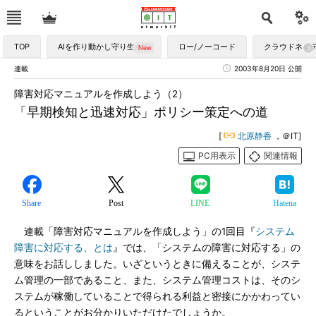
TOP
AIを作り動かし守り生かす
ロー/ノーコード
クラウドネイ
連載
2003年8月20日 公開
障害対応マニュアルを作成しよう（2）
「早期検知と迅速対応」ポリシー策定への道
[
北原静香
，＠IT]
PC用表示
関連情報
Share
Post
LINE
Hatena
連載「障害対応マニュアルを作成しよう」の1回目『
システム
障害に対応する、とは
』では、「システムの障害に対応する」の
意味をお話ししました。いざというときに備えることが、システ
ム管理の一部であること、また、システム管理コストは、そのシ
ステムが稼働していることで得られる利益と密接にかかわってい
るということがお分かりいただけたでしょうか。