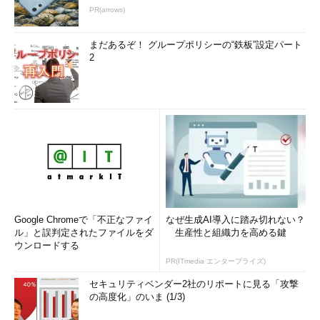
PR(arrows)
まだあるぞ！ グループポリシーの“鉄板”設定パート
2
Google Chromeで「不正なファイ
なぜ生成AI導入に踏み切れない？
ル」と誤判定されたファイルをダ
生産性と組織力を高める鍵
ウンロードする
PR(ITmedia エンタープライズ)
セキュリティベンダー2社のリポートに見る「攻撃
の高度化」のいま (1/3)