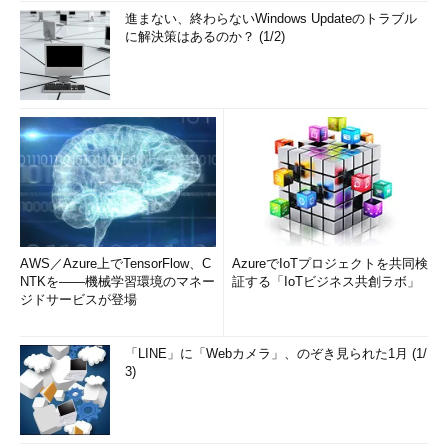
進まない、終わらないWindows Updateのトラブル
に解決策はあるのか？ (1/2)
AWS／Azure上でTensorFlow、C
AzureでIoTプロジェクトを共同検
NTKを――機械学習環境のマネー
証する「IoTビジネス共創ラボ」
ジドサービスが登場
「LINE」に「Webカメラ」、のぞき見られた1月 (1/
3)