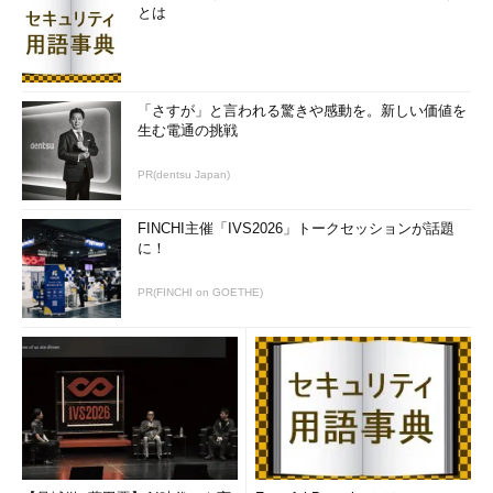
とは
「さすが」と言われる驚きや感動を。新しい価値を
生む電通の挑戦
PR(dentsu Japan)
FINCHI主催「IVS2026」トークセッションが話題
に！
PR(FINCHI on GOETHE)