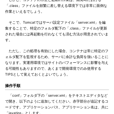
「.class」ファイルを頻繁に差し替える環境下では非常に面倒な
作業といえるでしょう。
そこで、Tomcatではサーバ設定ファイル「server.xml」を編
集することで、特定のフォルダ配下の「.class」ファイルが更新
された場合には再起動を行わなくても済む方法が用意されていま
す。
ただし、この処理を有効にした場合、コンテナは常に特定のフ
ォルダ配下を監視するため、サーバに余計な負荷を強いることに
なります。実運用環境ではサイトのパフォーマンスに影響を与え
る可能性もありますので、あくまで開発環境でのみ使用する
TIPSとして覚えておくとよいでしょう。
操作手順
「conf」フォルダ下の「server.xml」をテキストエディタなど
で開き、以下のように追加してください。赤字部分が追記するコ
ードです。アプリケーションパス、アプリケーション名は、共に
「javatips」とします。