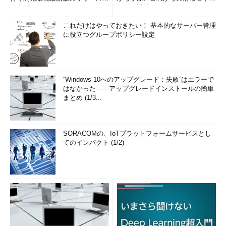
発表
リティ対策
これだけはやっておきたい！ 基本的なサーバー管理
に役立つグループポリシー設定
“Windows 10へのアップグレード：失敗”はエラーで
はなかった――アップグレードインストールの簡単
まとめ (1/3...
SORACOMの、IoTプラットフォームサービスとし
てのインパクト (1/2)