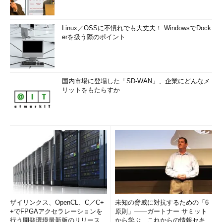
Linux／OSSに不慣れでも大丈夫！ WindowsでDock
erを扱う際のポイント
国内市場に登場した「SD-WAN」、企業にどんなメ
リットをもたらすか
ザイリンクス、OpenCL、C／C+
未知の脅威に対抗するための「6
+でFPGAアクセラレーションを
原則」――ガートナー サミット
行う開発環境最新版のリリースを
から学ぶ、これからの情報セキュ