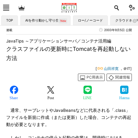
TOP
AIを作り動かし守り生かす
ロー/ノーコード
クラウドネイ
連載
2003年9月5日 公開
JavaTips ～アプリケーションサーバ／コンテナ活用編
クラスファイルの更新時にTomcatを再起動しない
方法
[
山田祥寛
，＠IT]
PC用表示
関連情報
Share
Post
LINE
Hatena
通常、サーブレットやJavaBeansなどに代表される「.class」
ファイルを新規に作成（または更新）した場合、コンテナの再起
動が必要となります。
しかし、コンテナの停止と起動の作業は、開発時における