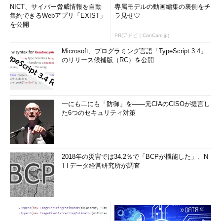
NICT、サイバー脅威情報を自動
専属モデルの動画編集の裏側をチ
集約できるWebアプリ「EXIST」
ラ見せ♡
を公開
PR(アドビ｜CanCam.jp)
Microsoft、プログラミング言語「TypeScript 3.4」
のリリース候補版（RC）を公開
一にも二にも「防御」を――元CIAのCISOが提言し
た6つのセキュリティ対策
2018年の災害では34.2％で「BCPが機能した」、N
TTデータ経営研究所が調査