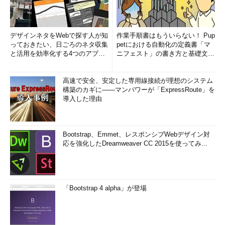
デザインネタをWebで探す人が知
作業手順書はもういらない！ Pup
っておきたい、日ごろのネタ収集
petにおける自動化の定義書「マ
と活用を効率化する4つのアプリ
ニフェスト」の書き方と基礎文法
(1/3)
まとめ (1/5)
高速で安全、安定した専用線接続が理想のシステム
構築のカギに――マンパワーが「ExpressRoute」を
導入した理由
Bootstrap、Emmet、レスポンシブWebデザイン対
応を強化したDreamweaver CC 2015を使ってみ...
「Bootstrap 4 alpha」が登場