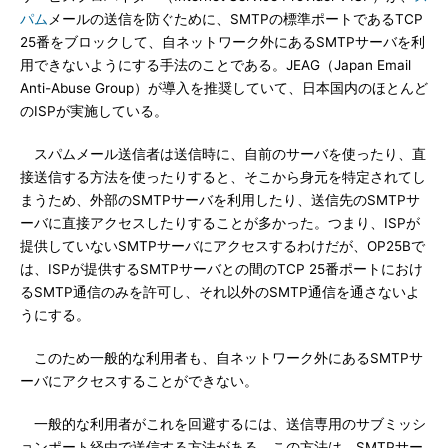
パム
メールの送信を防ぐために、SMTPの標準ポートであるTCP
25番をブロックして、自ネットワーク外にあるSMTPサーバを利
用できないようにする手法のことである。JEAG（Japan Email
Anti-Abuse Group）が導入を推奨していて、日本国内のほとんど
のISPが実施している。
スパムメール送信者は送信時に、自前のサーバを使ったり、直
接送信する方法を使ったりすると、そこから身元を特定されてし
まうため、外部のSMTPサーバを利用したり、送信先のSMTPサ
ーバに直接アクセスしたりすることが多かった。つまり、ISPが
提供していないSMTPサーバにアクセスするわけだが、OP25Bで
は、ISPが提供するSMTPサーバとの間のTCP 25番ポートにおけ
るSMTP通信のみを許可し、それ以外のSMTP通信を通さないよ
うにする。
このため一般的な利用者も、自ネットワーク外にあるSMTPサ
ーバにアクセスすることができない。
一般的な利用者がこれを回避するには、送信専用のサブミッシ
ョンポート経由で送信する方法がある。この方法は、SMTPサー