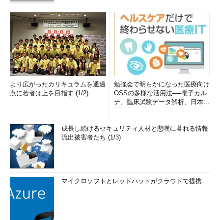
より広がったカリキュラムを通過
勉強会で明らかになった医療向け
点に若者は上を目指す (1/2)
OSSの多様な活用法──電子カル
テ、臨床試験データ解析、日本語
医学用語プラットフォーム、画...
成長し続けるセキュリティ人材と悲嘆に暮れる情報
流出被害者たち (1/3)
マイクロソフトとレッドハットがクラウドで提携