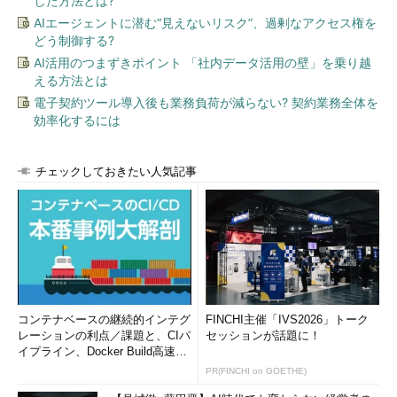
した方法とは?
AIエージェントに潜む“見えないリスク”、過剰なアクセス権を
どう制御する?
AI活用のつまずきポイント 「社内データ活用の壁」を乗り越
える方法とは
電子契約ツール導入後も業務負荷が減らない? 契約業務全体を
効率化するには
チェックしておきたい人気記事
コンテナベースの継続的インテグ
FINCHI主催「IVS2026」トーク
レーションの利点／課題と、CIパ
セッションが話題に！
イプライン、Docker Build高速化
のコツ (1/2...
PR(FINCHI on GOETHE)