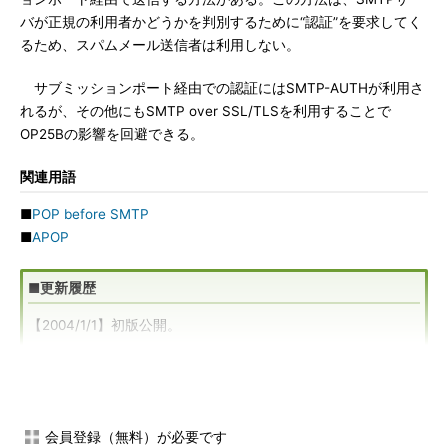
バが正規の利用者かどうかを判別するために“認証”を要求してく
るため、スパムメール送信者は利用しない。
サブミッションポート経由での認証にはSMTP-AUTHが利用さ
れるが、その他にもSMTP over SSL/TLSを利用することで
OP25Bの影響を回避できる。
関連用語
■
POP before SMTP
■
APOP
■更新履歴
【2004/1/1】初版公開。
【2018/9/25】最新情報に合わせて内容を書き直しました（セ
キュリティ・キャンプ実施協議会 著）。
会員登録（無料）が必要です