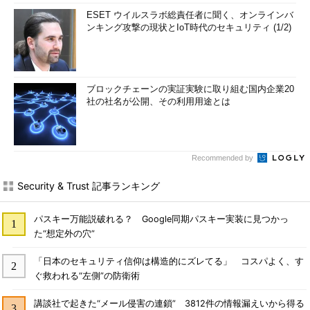
ESET ウイルスラボ総責任者に聞く、オンラインバ
ンキング攻撃の現状とIoT時代のセキュリティ (1/2)
ブロックチェーンの実証実験に取り組む国内企業20
社の社名が公開、その利用用途とは
Recommended by
Security & Trust 記事ランキング
パスキー万能説破れる？ Google同期パスキー実装に見つかっ
た“想定外の穴”
「日本のセキュリティ信仰は構造的にズレてる」 コスパよく、す
ぐ救われる“左側”の防衛術
講談社で起きた“メール侵害の連鎖” 3812件の情報漏えいから得る