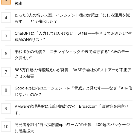
教訓
たった3人の情シス室、インシデント後の対策は「むしろ運用を減
らす」 どう強化した？
ChatGPTに「入力してはいけない」5項目――押さえておきたい“生
成AIのNGリスト”
平和ボケの代償？ ニチレイショックの裏で進行する“ド級のデー
タ漏えい”
885万件超の情報漏えいが発覚 BASE子会社のEストアーが不正ア
クセス被害
Googleは社内のエージェントを「脅威」と見なす――なぜ「AIを信
じない」のか？
VMware管理基盤に“認証突破”の穴 Broadcom「回避策を用意せ
ず」
開発者を狙う“自己拡散型npmワーム”の全貌 400超のパッケージ
に感染拡大