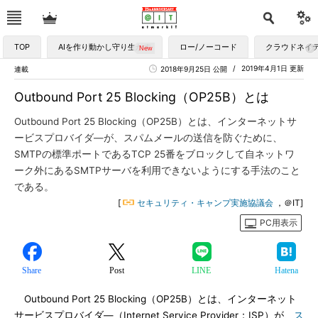
TOP
AIを作り動かし守り生かす
ロー/ノーコード
クラウドネイ
2019年4月1日 更新
連載
2018年9月25日 公開
Outbound Port 25 Blocking（OP25B）とは
Outbound Port 25 Blocking（OP25B）とは、インターネットサ
ービスプロバイダ―が、スパムメールの送信を防ぐために、
SMTPの標準ポートであるTCP 25番をブロックして自ネットワ
ーク外にあるSMTPサーバを利用できないようにする手法のこと
である。
[
セキュリティ・キャンプ実施協議会
，＠IT]
PC用表示
Share
Post
LINE
Hatena
Outbound Port 25 Blocking（OP25B）とは、インターネット
サービスプロバイダ―（Internet Service Provider：ISP）が、
ス