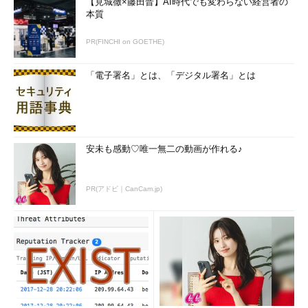
【見城徹×藤田晋】AI時代でも変わらない経営者の
本質
PR(FINCHI on GOETHE)
「電子署名」とは、「デジタル署名」とは
安未も感動♡唯一無二の動画が作れる♪
PR(アドビ｜CanCam.jp)