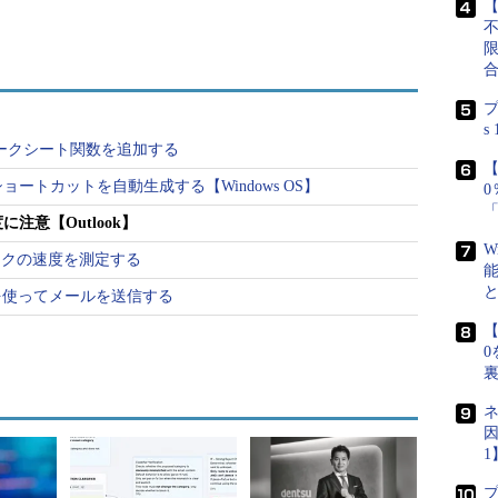
【
プ
s
ok Expressの「メッセージルール」とは
ワークシート関数を追加する
【
ートカットを自動生成する【Windows OS】
注意【Outlook】
W
可能
トワークの速度を測定する
SHを使ってメールを送信する
tlook Expressの「メッセージルール」とは
【
0
（Outlook Express編）
」では、メールの自動
ネ
（以下、Outlook 2003の「
仕訳ルール
」とまと
因
る）の使い方について解説した。メールルールと
1
にマッチした場合、指定された「
アクション
」を実