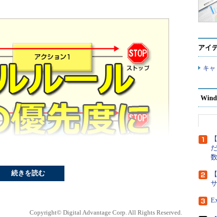
アイ
キャ
Wind
【
だ
続きを読む
【
E
Copyright© Digital Advantage Corp. All Rights Reserved.