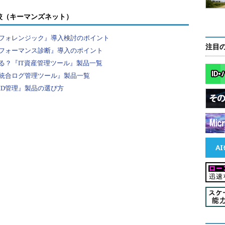
較（キーマンズネット）
Outlook Expressでは「メッセージルール」という）の例。ルールの一覧
フォレンジック』導入検討のポイント
［メール］（Outlook Expressの場合）、もしくは［ツール］
注目
 2003の場合）で確認できる。
フォーマンス診断』導入のポイント
る？『IT資産管理ツール』製品一覧
ールの位置（優先度）が上へ移動する。上位にあるルールの方が
統合ログ管理ツール』製品一覧
ールの位置（優先度）が下へ移動する。
ID管理』製品の選び方
青字の部分をクリックすると、その値や条件などを変更できる。
定義することができ、さまざま条件でフォルダに分
セージの表示色を変更したりできる。
、各ルールの順番（処理順序）を変更するための
タンがある（画面中の
（2）
と
（3）
）。Outlook 2003
にも同様に、ルールの並び順を変更するための
う2つのボタンが用意されている。あるルールを選択
することにより、ルールの置かれる位置が変わり、