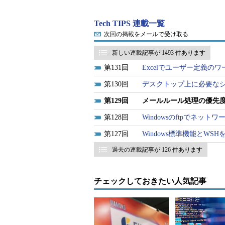
対象ソフトウェア：
Outlook 2003／Outlook Express
Tech TIPS 連載一覧
次回の掲載をメールで受け取る
■記事内目次
新しい連載記事が 1493 件あります
Outlookの「仕訳ルール」やOutlo
131
Excelでユーザー定義の
複数メールルールの挙動に注意
130
デスクトップ上に必要なショ
ルールの実行を中断させるには
デフォルトルールの記述について
129
メールルール処理の優先度に
特定のメールに色を付けることも
128
Windowsのftpでネッ
127
Windows標準機能とW
Outlookの「仕訳ルール」やOu
過去の連載記事が 126 件あります
Tech TIPS「
メッセージルールを活用する
チェックしておきたい人気記事
分類などに利用できる、メッセージルール
めて、メールルールと呼ぶことにす
は、受信したメールがある「
条件
」