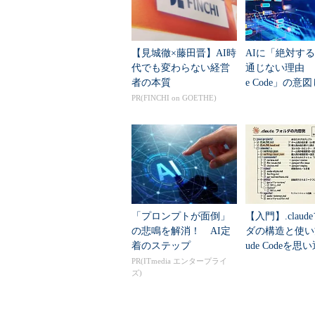
行するというものである。
【見城徹×藤田晋】AI時
AIに「絶対す
代でも変わらない経営
通じない理由 「
者の本質
e Code」の意
動作を防ぐ7つの
PR(FINCHI on GOETHE)
「プロンプトが面倒」
【入門】.claud
の悲鳴を解消！ AI定
ダの構造と使い方
着のステップ
ude Codeを思
動かそう
PR(ITmedia エンタープライ
ズ)