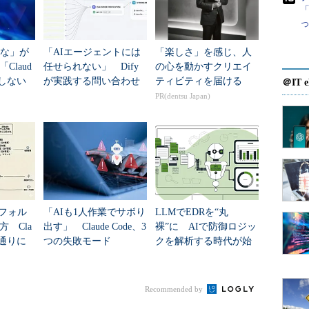
「
るな」が
「AIエージェントには
「楽しさ」を感じ、人
Claud
任せられない」 Dify
の心を動かすクリエイ
図しない
が実践する問い合わせ
ティビティを届ける
＠IT e
TIPS
メールのトリアージ自
PR(dentsu Japan)
動化事例
eフォル
「AIも1人作業でサボり
LLMでEDRを“丸
 Cla
出す」 Claude Code、3
裸”に AIで防御ロジッ
い通りに
つの失敗モード
クを解析する時代が始
まる
Recommended by