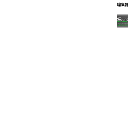
編集
意
されている場合、あるメールメッセージが2つ以上
ると、どのように動作するだろうか。直感的には次
ると、それに該当するアクションが実行され、この
（図中の「
STOP
」）、次のメールメッセージの処理
ンの実行）へ移ると考えられる。