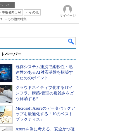
ペーパー
・中級者向けAI
その他
マイページ
ws
その他の特集
イトペーパー
既存システム連携で柔軟性・迅
速性のあるAI対応基盤を構築す
るためのポイント
クラウドネイティブ化するITイ
k
ンフラ、構築/管理の複雑さをど
う解消する?
Microsoft Azureのデータバックア
ップを最適化する「10のベスト
プラクティス」
Azureを例に考える、安全かつ確