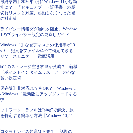
最終案内】2026年6月にWindows 11が起動
不能に？ 「セキュアブート証明書」の期
限切れリスクと対策、起動しなくなった場
合の対応策
ライバシー情報ダダ漏れを阻止。Window
 11のプライバシー設定の見直しガイド
Windows 11】なぜディスクの使用率が10
0％？ 犯人をファイル単位で特定できる
「リソースモニター」徹底活用
in11のストレージ空き容量が激減？ 新機
能「ポイントインタイムリストア」のわな
と賢い設定術
保存版】非対応PCでもOK？ Windows 1
をWindows 11最新版にアップグレードする
裏技
ットワークトラブルは”ping”で解決、原
を特定する簡単な方法【Windows 10／1
】
プログラミングの知識は不要？ 話題の