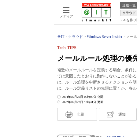
連載一覧
クラウド
メディア
AIを作
＠IT
クラウド
Windows Server Insider
メール
Tech TIPS
メールルール処理の優先度
複数のメールルールを定義する場合、条件に
ては意図したとおりに動作しないことがある
は、ルール処理を中断させるアクションを明
は、ルール定義リストの先頭に置くか、各ル
2004年05月29日 05時00分 公開
2022年06月22日 13時41分 更新
印刷
通知