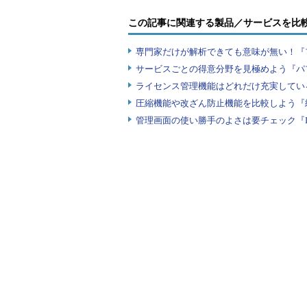
この記事に関連する製品／サービスを比
メールルールの例
これはOutlook Expressのメールルール（
専門家だけが解析できても意味が無い！『
は［ツール］メニューの［メッセージ ルール］－
メニューの［仕訳ルールと通知］（Outlook
サービスごとの得意分野を見極めよう『パ
（1）
定義されたルールの一覧。
ライセンス管理機能はどれだけ充実してい
（2）
これをクリックすると、選択したル
先に処理される。
圧縮機能や改ざん防止機能を比較しよう『
（3）
これをクリックすると、選択したル
管理画面の使い勝手のよさは要チェック『
（4）
現在選択されているルールの内容。
このように、メールルールは複数
類したり、削除したり、メールメッ
ところでこのダイアログを見ると
［
上へ
］と［
下へ
］という2つのボ
の［
仕訳ルールと通知
］ダイアログ
［
↑（上へ）
］と［
↓（下へ）
］とい
してからこれらのボタンをクリック