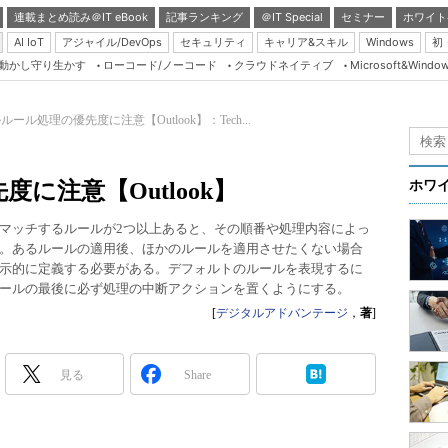
連載まとめ読み＠IT eBook
記事ランキング
＠IT Special
セミナー
ホワイト
AI IoT
アジャイル/DevOps
セキュリティ
キャリア&スキル
Windows
初
り動かし守り生かす
ローコード/ノーコード
クラウドネイティブ
Microsoft&Windo
Server & Storage
HTML5 + UX
ルール処理の優先度に注意【Outlook】：Tech...
Smart & Social
Coding Edge
に注意【Outlook】
ホワ
Java Agile
マッチするルールが2つ以上あると、その順番や処理内容によっ
Database Expert
。あるルールの適用後、ほかのルールを適用させたくない場合
Linux ＆ OSS
示的に定義する必要がある。デフォルトのルールを表現するに
ールの最後に必ず処理の中断アクションを置くようにする。
Master of IP Networ
[
デジタルアドバンテージ
，
著
]
Security & Trust
Test & Tools
見る
Share
Insider.NET
ブログ