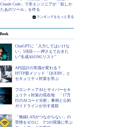
Claude Code」で非エンジニアが「欲しか
ったあのツール」を作る
»
ランキングをもっと見る
Book
ChatGPTに「入力してはいけな
い」5項目――押さえておきた
い“生成AIのNGリスト”
API設計の常識が変わる？
HTTP新メソッド「QUERY」と
セキュリティ対策を学ぶ
フロンティアAIとサイバーセキ
ュリティ対策の現在地 「17万
行のAIコード分析」事例と公的
ガイドラインが示す道筋
「無線LANがつながらない」の
苦情をゼロに 3つの現場に学ぶ