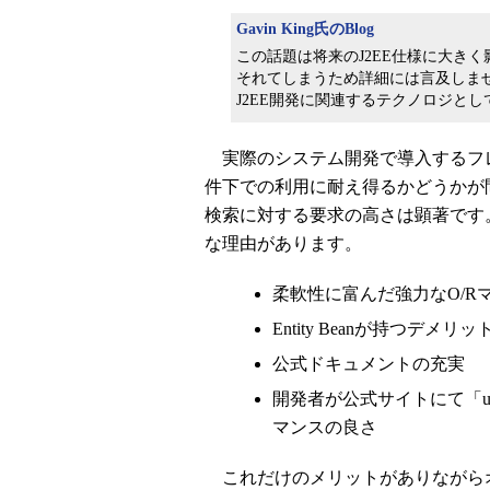
Gavin King氏のBlog
この話題は将来のJ2EE仕様に大き
それてしまうため詳細には言及しません
J2EE開発に関連するテクノロジと
実際のシステム開発で導入するフ
件下での利用に耐え得るかどうかが
検索に対する要求の高さは顕著です。そ
な理由があります。
柔軟性に富んだ強力なO/R
Entity Beanが持つデメリ
公式ドキュメントの充実
開発者が公式サイトにて「ultra
マンスの良さ
これだけのメリットがありながら