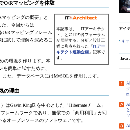
ェアでO/Rマッピングを体験
/Rマッピングの概要」と
しました。今回からは
アイ
本記事は、「ITアーキテク
きるO/Rマッピングフレーム
ト」と＠ITの各フォーラム
際に試して理解を深めるこ
が展開する、分析／設計工
キャ
程に焦点を絞った『
ITアー
キテクト連動企画
』記事で
す。
Jav
ための環境を作ります。本
ンを簡単に試すために、
ます。また、データベースにはMySQLを使用します。
A
グ
人気の理由
m
A
）はGavin King氏を中心とした「Hibernateチーム」
ピングフレームワークであり、無償での「商用利用」が可
ているオープンソースのソフトウェアです。
A