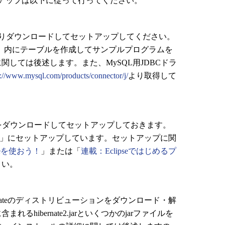
アップは以下に従って行ってください。
りダウンロードしてセットアップしてください。
st」内にテーブルを作成してサンプルプログラムを
しては後述します。また、MySQL用JDBCドラ
p://www.mysql.com/products/connector/j/
より取得して
をダウンロードしてセットアップしておきます。
eclipse」にセットアップしています。セットアップに関
seを使おう！
」または「
連載：Eclipseではじめるプ
さい。
ibernateのディストリビューションをダウンロード・解
hibernate2.jarといくつかのjarファイルを