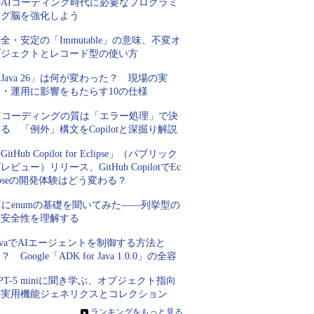
―AIコーディング時代に必要なプログラミ
ング脳を強化しよう
全・安定の「Immutable」の意味、不変オ
ブジェクトとレコード型の使い方
Java 26」は何が変わった？ 現場の実
装・運用に影響をもたらす10の仕様
AIコーディングの質は「エラー処理」で決
る 「例外」構文をCopilotと深掘り解説
GitHub Copilot for Eclipse」（パブリック
レビュー）リリース、GitHub CopilotでEc
ipseの開発体験はどう変わる？
Iにenumの基礎を聞いてみた――列挙型の
型安全性を理解する
avaでAIエージェントを制御する方法と
？ Google「ADK for Java 1.0.0」の全容
PT-5 miniに聞き学ぶ、オブジェクト指向
の実用機能ジェネリクスとコレクション
»
ランキングをもっと見る