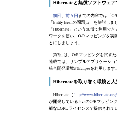
Hibernateと無償ソフトウ
前回
、
前々回
までの内容では「O
「Entity Beanの問題点」を解説
「Hibernate」という無償で利用で
ワークを使い、O/Rマッピングを実
とにしましょう。
第3回は、O/Rマッピングを試す
連載では、サンプルアプリケーショ
統合開発環境のEclipseを利用し
Hibernateを取り巻く環境と
Hibernate（
http://www.hibernate.org/
が開発しているJavaのO/Rマッ
能なLGPL ライセンスで提供され