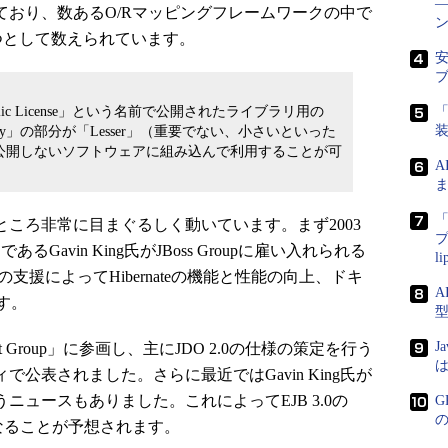
されており、数あるO/Rマッピングフレームワークの中で
つとして数えられています。
安
l Public License」という名前で公開されたライブラリ用の
「
ry」の部分が「Lesser」（重要でない、小さいといった
公開しないソフトウェアに組み込んで利用することが可
ま
「
このところ非常に目まぐるしく動いています。まず2003
プ
であるGavin King氏がJBoss Groupに雇い入れられる
l
upの支援によってHibernateの機能と性能の向上、ドキ
A
す。
J
ert Group」に参画し、主にJDO 2.0の仕様の策定を行う
は
ティで公表されました。さらに最近ではGavin King氏が
加したというニュースもありました。これによってEJB 3.0の
G
い設計になることが予想されます。