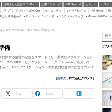
連載まとめ読み＠IT eBook
記事ランキング
＠IT Special
セミナー
ホワイト
AI IoT
アジャイル/DevOps
セキュリティ
キャリア&スキル
Windows
初
り動かし守り生かす
ローコード/ノーコード
クラウドネイティブ
Microsoft&Windo
Server & Storage
HTML5 + UX
ateを試すための準備：Hibernateで理解するO...
Smart & Social
Coding Edge
の準備
ホワ
Java Agile
ースに関する処理の記述をスマートにし、柔軟なアプリケーション
Database Expert
スのO/Rマッピングフレームワーク「Hibernate」を用いて
Linux ＆ OSS
さらに、J2EEアプリケーションへの実践的な適用方法とそのメリ
Master of IP Networ
[
山本大
，
株式会社クロノス
]
Security & Trust
Test & Tools
見る
Share
Insider.NET
ブログ