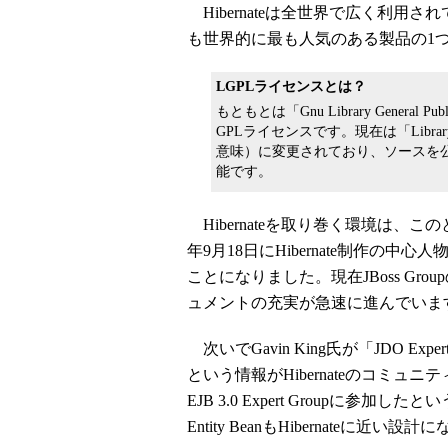
Hibernateは全世界で広く利用
も世界的に最も人気のある製品の1
LGPLライセンスとは？
もともとは「Gnu Library Genera
GPLライセンスです。現在は「Libra
意味）に変更されており、ソースを
能です。
Hibernateを取り巻く環境は、
年9月18日にHibernate制作の中心人物
ことになりました。現在JBoss Gro
ュメントの充実が急速に進んでいま
次いでGavin King氏が「JDO Exp
という情報がHibernateのコミュニ
EJB 3.0 Expert Groupに参
Entity BeanもHibernateに近