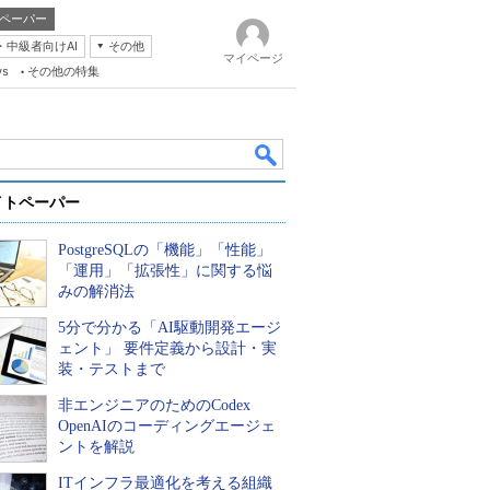
ペーパー
・中級者向けAI
その他
マイページ
ws
その他の特集
イトペーパー
PostgreSQLの「機能」「性能」
「運用」「拡張性」に関する悩
みの解消法
5分で分かる「AI駆動開発エージ
k
ェント」 要件定義から設計・実
装・テストまで
非エンジニアのためのCodex
OpenAIのコーディングエージェ
ントを解説
ITインフラ最適化を考える組織