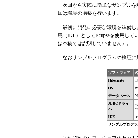
次回から実際に簡単なサンプルを利用し
回は環境の構築を行います。
最初に開発に必要な環境を準備します
境（IDE）としてEclipseを使用し
は本稿では説明していません）。
なおサンプルプログラムの検証に
ソフトウェア
Hibernate
hi
OS
Wi
データベース
M
JDBCドライ
my
バ
bi
IDE
ec
サンプルプログラ