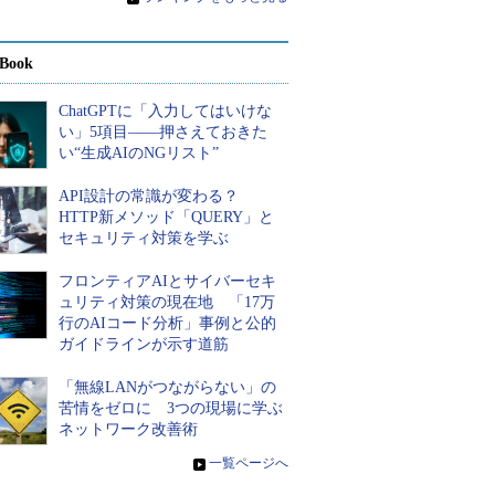
Book
ChatGPTに「入力してはいけな
い」5項目――押さえておきた
い“生成AIのNGリスト”
API設計の常識が変わる？
HTTP新メソッド「QUERY」と
セキュリティ対策を学ぶ
フロンティアAIとサイバーセキ
ュリティ対策の現在地 「17万
行のAIコード分析」事例と公的
ガイドラインが示す道筋
「無線LANがつながらない」の
苦情をゼロに 3つの現場に学ぶ
ネットワーク改善術
»
一覧ページへ