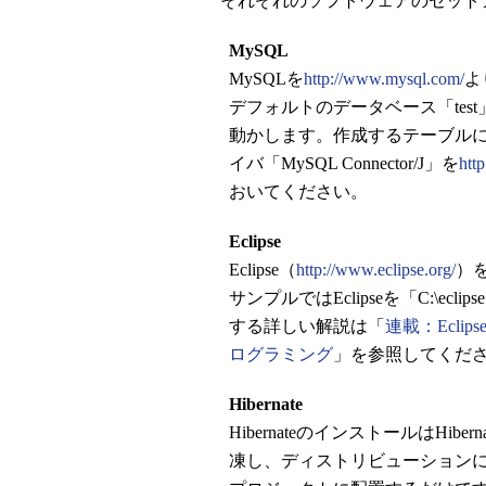
それぞれのソフトウェアのセット
MySQL
MySQLを
http://www.mysql.com/
よ
デフォルトのデータベース「te
動かします。作成するテーブルに関
イバ「MySQL Connector/J」を
htt
おいてください。
Eclipse
Eclipse（
http://www.eclipse.org/
）
サンプルではEclipseを「C:\
する詳しい解説は「
連載：Eclip
ログラミング
」を参照してくだ
Hibernate
HibernateのインストールはH
凍し、ディストリビューションに含まれる