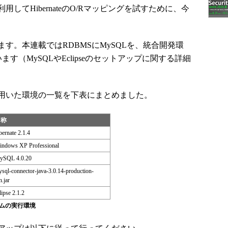
てHibernateのO/Rマッピングを試すために、今
。本連載ではRDBMSにMySQLを、統合開発環
ています（MySQLやEclipseのセットアップに関する詳細
用いた環境の一覧を下表にまとめました。
名称
bernate 2.1.4
ndows XP Professional
ySQL 4.0.20
sql-connector-java-3.0.14-production-
n.jar
lipse 2.1.2
ムの実行環境