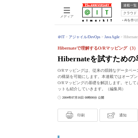
連載一覧
クラウド
メディア
AIを作
＠IT
アジャイル/DevOps
Java Agile
Hibern
Hibernateで理解するO/Rマッピング（3）
Hibernateを試すため
O/Rマッピングは、従来の煩雑なデータベ
の構築を可能にします。本連載ではオープンソー
O/Rマッピングの基礎を解説します。そして
ットも紹介していきます。（編集局）
2004年07月16日 00時00分 公開
印刷
通知