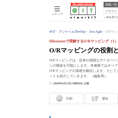
連載一覧
クラウド
メディア
AIを作
＠IT
アジャイル/DevOps
Java Agile
O/Rマッ
Hibernateで理解するO/Rマッピング（1）
O/Rマッピングの役割
O/Rマッピングは、従来の煩雑なデータベ
ンの構築を可能にします。本連載ではオープンソ
O/Rマッピングの基礎を解説します。そして
ットも紹介していきます。（編集局）
2004年04月13日 00時00分 公開
印刷
通知