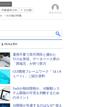
ペーパー
・中級者向けAI
その他
マイページ
ws
その他の特集
イトペーパー
運用不要で高可用性と優れた
TCOを実現、データベース界の
「異端児」が持つ実力
GUI開発フレームワーク「 Qt (キ
k
ュート) 」ご紹介資料
SaaSか独自開発か、AI駆動シス
テム開発の可否を判断するため
のポイント
AI開発が失速するのはなぜ? 使え