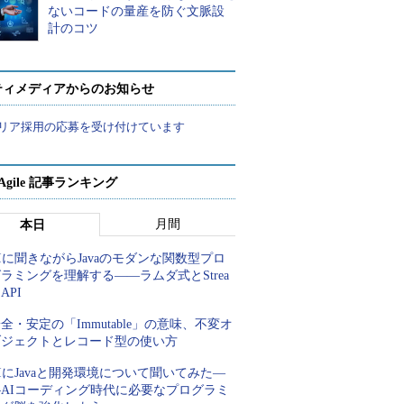
ないコードの量産を防ぐ文脈設
計のコツ
ティメディアからのお知らせ
リア採用の応募を受け付けています
a Agile 記事ランキング
月間
本日
Iに聞きながらJavaのモダンな関数型プロ
ラミングを理解する――ラムダ式とStrea
 API
全・安定の「Immutable」の意味、不変オ
ブジェクトとレコード型の使い方
IにJavaと開発環境について聞いてみた―
―AIコーディング時代に必要なプログラミ