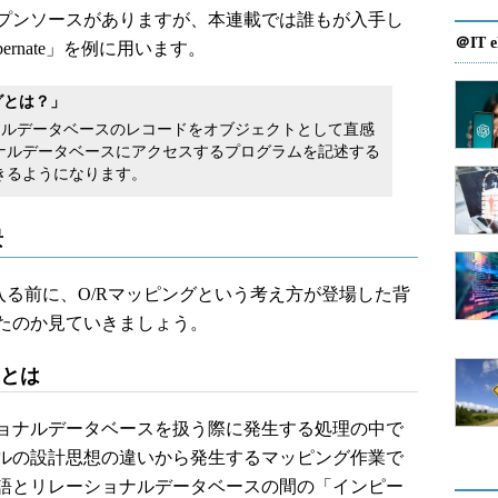
プンソースがありますが、本連載では誰もが入手し
＠IT e
rnate」を例に用います。
グとは？」
ナルデータベースのレコードをオブジェクトとして直感
ナルデータベースにアクセスするプログラムを記述する
きるようになります。
景
入る前に、O/Rマッピングという考え方が登場した背
たのか見ていきましょう。
チとは
ョナルデータベースを扱う際に発生する処理の中で
ルの設計思想の違いから発生するマッピング作業で
語とリレーショナルデータベースの間の「インピー