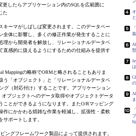
変更したらアプリケーション内のSQLを広範囲に
じた
スキーマがしばしば変更されます。このデータベー
「
ン全体に影響し、多くの修正作業が発生することに
処理から開発者を解放し、リレーショナルデータベ
A
て直感的に扱えるようにするための仕組みを提供す
J
は
tional Mappingの略称でORMと略されることもありま
G
扱う「オブジェクト」と「リレーショナルデータベ
ピング（対応付け）することです。アプリケーション
で、オブジェクトへのデータ取得やオブジェクトデータ
ま
うことができるようになります。またO/Rマッピング
「
操作にかかわる煩雑な作業を軽減し、拡張性・柔軟
プ
をサポートします。
l
マッピングフレームワーク製品によって提供されます。