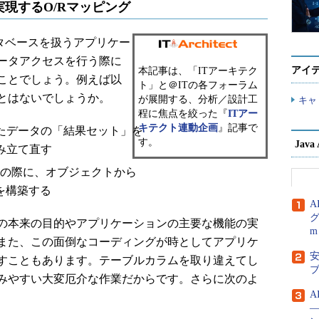
現するO/Rマッピング
タベースを扱うアプリケー
ータアクセスを行う際に
アイ
本記事は、「ITアーキテク
ことでしょう。例えば以
ト」と＠ITの各フォーラム
とはないでしょうか。
が展開する、分析／設計工
キャ
程に焦点を絞った『
ITアー
キテクト連動企画
』記事で
たデータの「結果セット」を
す。
Jav
み立て直す
ERTの際に、オブジェクトから
を構築する
A
グ
の本来の目的やアプリケーションの主要な機能の実
m
また、この面倒なコーディングが時としてアプリケ
安
すこともあります。テーブルカラムを取り違えてし
みやすい大変厄介な作業だからです。さらに次のよ
A