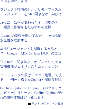
ング脳を強化しよう
オブジェクト指向の肝、ポリモーフィズム
とインタフェースをAIに聞きながら学ぼう
Java 26」は何が変わった？ 現場の実
装・運用に影響をもたらす10の仕様
Iにenumの基礎を聞いてみた――列挙型の
型安全性を理解する
avaでAIエージェントを制御する方法と
？ Google「ADK for Java 1.0.0」の全容
PT-5 miniに聞き学ぶ、オブジェクト指向
の実用機能ジェネリクスとコレクション
AIコーディングの質は「エラー処理」で決
る 「例外」構文をCopilotと深掘り解説
GitHub Copilot for Eclipse」（パブリック
レビュー）リリース、GitHub CopilotでEc
ipseの開発体験はどう変わる？
»
ランキングをもっと見る