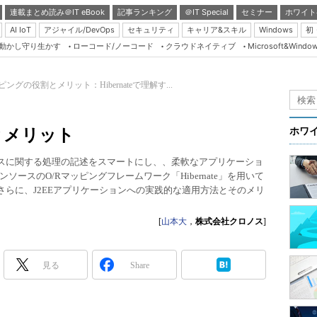
連載まとめ読み＠IT eBook
記事ランキング
＠IT Special
セミナー
ホワイト
AI IoT
アジャイル/DevOps
セキュリティ
キャリア&スキル
Windows
初
り動かし守り生かす
ローコード/ノーコード
クラウドネイティブ
Microsoft&Windo
Server & Storage
HTML5 + UX
ピングの役割とメリット：Hibernateで理解す...
Smart & Social
Coding Edge
とメリット
ホワ
Java Agile
ースに関する処理の記述をスマートにし、、柔軟なアプリケーショ
Database Expert
ースのO/Rマッピングフレームワーク「Hibernate」を用いて
Linux ＆ OSS
さらに、J2EEアプリケーションへの実践的な適用方法とそのメリ
Master of IP Networ
[
山本大
，
株式会社クロノス
]
Security & Trust
Test & Tools
見る
Share
Insider.NET
ブログ