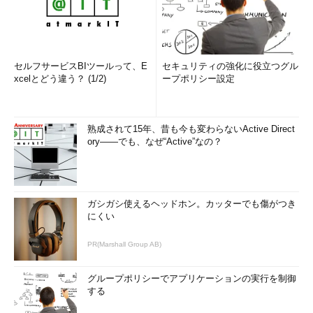
セルフサービスBIツールって、E
セキュリティの強化に役立つグル
xcelとどう違う？ (1/2)
ープポリシー設定
熟成されて15年、昔も今も変わらないActive Direct
ory――でも、なぜ“Active”なの？
ガシガシ使えるヘッドホン。カッターでも傷がつき
にくい
PR(Marshall Group AB)
グループポリシーでアプリケーションの実行を制御
する