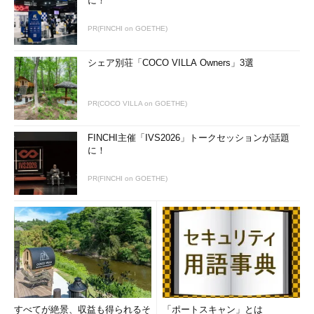
に！
PR(FINCHI on GOETHE)
シェア別荘「COCO VILLA Owners」3選
PR(COCO VILLA on GOETHE)
FINCHI主催「IVS2026」トークセッションが話題
に！
PR(FINCHI on GOETHE)
すべてが絶景、収益も得られるそ
「ポートスキャン」とは