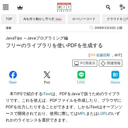
TOP
AIを作り動かし守り生かす
ロー/ノーコード
クラウドネイ
連載
2005年3月30日 公開
JavaTips ～Javaプログラミング編
フリーのライブラリを使いPDFを生成する
[
佐藤匡剛
，＠IT]
PC用表示
関連情報
Share
Post
LINE
Hatena
本TIPSで紹介する
iText
は、PDFをJavaで扱うためのライブラ
リです。これを使えば、PDFファイルを作成したり、ブラウザに
PDFを出力したりすることができます。しかもiTextはオープンソ
ースで開発されており、使用に際しては
MPL
または
LGPL
のいず
れかのライセンスを選択できます。