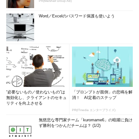
PR(Marshall Group AB)
Word／Excelのパスワード保護も使いよう
“必要ないもの／使わないもの”は
「プロンプトが面倒」の悲鳴を解
無効化し、クライアントのセキュ
消！ AI定着のステップ
リティを向上させる
PR(ITmedia エンタープライズ)
無慈悲な専門家チーム「kuromame6」の暗躍に負け
ず勝利をつかんだチームは？ (1/2)