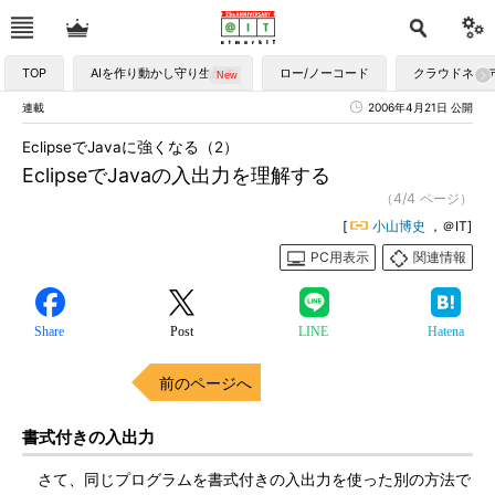
TOP
AIを作り動かし守り生かす
ロー/ノーコード
クラウドネイ
連載
2006年4月21日 公開
EclipseでJavaに強くなる（2）
EclipseでJavaの入出力を理解する
（4/4 ページ）
[
小山博史
，＠IT]
PC用表示
関連情報
Share
Post
LINE
Hatena
前のページへ
書式付きの入出力
さて、同じプログラムを書式付きの入出力を使った別の方法で