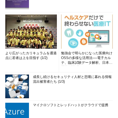
より広がったカリキュラムを通過
勉強会で明らかになった医療向け
点に若者は上を目指す (1/2)
OSSの多様な活用法──電子カル
テ、臨床試験データ解析、日本語
医学用語プラットフォーム、画...
成長し続けるセキュリティ人材と悲嘆に暮れる情報
流出被害者たち (1/3)
マイクロソフトとレッドハットがクラウドで提携