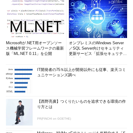
Microsoftが.NET用オープンソー
オンプレミスのWindows Server
ス機械学習フレームワークの最新
／SQL Server向けセキュリティ
版「ML.NET 0.11」を公開
更新サービス「拡張セキュリティ
更新プログ...
IT開発者の75％以上が開発以外にも従事、楽天コミ
ュニケーションズ調べ
【西野亮廣】つくりたいものを追求できる環境の作
り方とは
PR(FINCHI on GOETHE)