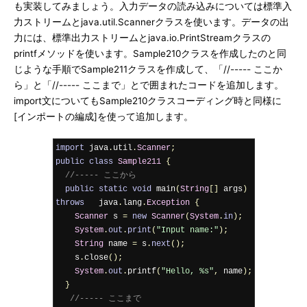
も実装してみましょう。入力データの読み込みについては標準入
力ストリームとjava.util.Scannerクラスを使います。データの出
力には、標準出力ストリームとjava.io.PrintStreamクラスの
printfメソッドを使います。Sample210クラスを作成したのと同
じような手順でSample211クラスを作成して、「//----- ここか
ら」と「//----- ここまで」とで囲まれたコードを追加します。
import文についてもSample210クラスコーディング時と同様に
[インポートの編成]を使って追加します。
import
 java
.
util
.
Scanner
;
public
class
Sample211
{
//----- ここから
public
static
void
 main
(
String
[]
 args
)
throws
   java
.
lang
.
Exception
{
Scanner
 s 
=
new
Scanner
(
System
.
in
);
System
.
out
.
print
(
"Input name:"
);
String
 name 
=
 s
.
next
();
    s
.
close
();
System
.
out
.
printf
(
"Hello, %s"
,
 name
);
}
//----- ここまで