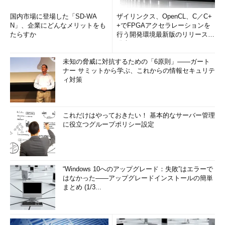
国内市場に登場した「SD-WA
ザイリンクス、OpenCL、C／C+
N」、企業にどんなメリットをも
+でFPGAアクセラレーションを
たらすか
行う開発環境最新版のリリースを
発表
未知の脅威に対抗するための「6原則」――ガート
ナー サミットから学ぶ、これからの情報セキュリテ
ィ対策
これだけはやっておきたい！ 基本的なサーバー管理
に役立つグループポリシー設定
“Windows 10へのアップグレード：失敗”はエラーで
はなかった――アップグレードインストールの簡単
まとめ (1/3...