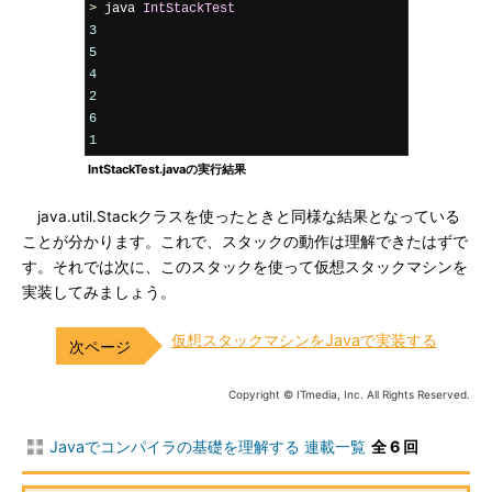
>
 java 
IntStackTest
3
5
4
2
6
1
IntStackTest.javaの実行結果
java.util.Stackクラスを使ったときと同様な結果となっている
ことが分かります。これで、スタックの動作は理解できたはずで
す。それでは次に、このスタックを使って仮想スタックマシンを
実装してみましょう。
仮想スタックマシンをJavaで実装する
Copyright © ITmedia, Inc. All Rights Reserved.
Javaでコンパイラの基礎を理解する 連載一覧
全 6 回