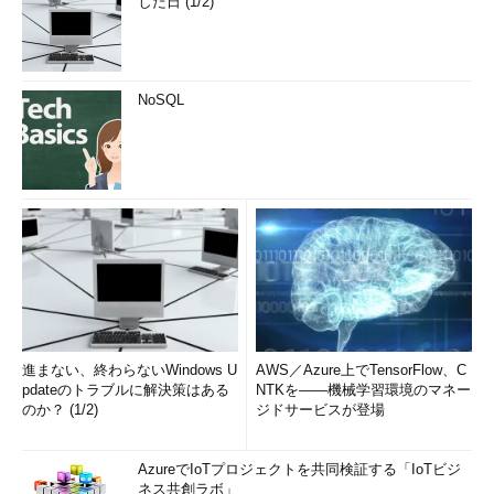
した日 (1/2)
NoSQL
進まない、終わらないWindows U
AWS／Azure上でTensorFlow、C
pdateのトラブルに解決策はある
NTKを――機械学習環境のマネー
のか？ (1/2)
ジドサービスが登場
AzureでIoTプロジェクトを共同検証する「IoTビジ
ネス共創ラボ」