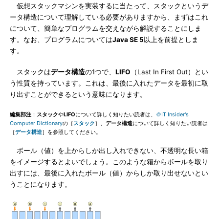
仮想スタックマシンを実装するに当たって、スタックというデ
ータ構造について理解している必要がありますから、まずはこれ
について、簡単なプログラムを交えながら解説することにしま
す。なお、プログラムについては
Java SE 5
以上を前提としま
す。
スタックは
データ構造
の1つで、
LIFO
（Last In First Out）とい
う性質を持っています。これは、最後に入れたデータを最初に取
り出すことができるという意味になります。
編集部注
：
スタック
や
LIFO
について詳しく知りたい読者は、
＠IT Insider's
Computer Dictionary
の［
スタック
］、
データ構造
について詳しく知りたい読者は
［
データ構造
］を参照してください。
ボール（値）を上からしか出し入れできない、不透明な長い箱
をイメージするとよいでしょう。このような箱からボールを取り
出すには、最後に入れたボール（値）からしか取り出せないとい
うことになります。