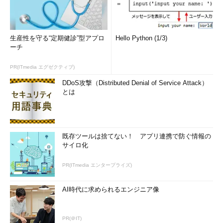
生産性を守る“定期健診”型アプロ
Hello Python (1/3)
ーチ
PR(ITmedia エグゼクティブ)
DDoS攻撃（Distributed Denial of Service Attack）
とは
既存ツールは捨てない！ アプリ連携で防ぐ情報の
サイロ化
PR(ITmedia エンタープライズ)
AI時代に求められるエンジニア像
PR(＠IT)