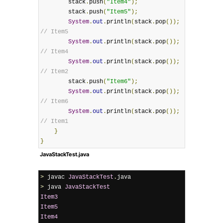
        stack
.
push
(
"Item4"
);
        stack
.
push
(
"Item5"
);
System
.
out
.
println
(
stack
.
pop
());
// Item5
System
.
out
.
println
(
stack
.
pop
());
// Item4
System
.
out
.
println
(
stack
.
pop
());
// Item2
        stack
.
push
(
"Item6"
);
System
.
out
.
println
(
stack
.
pop
());
// Item6
System
.
out
.
println
(
stack
.
pop
());
// Item1
}
}
JavaStackTest.java
>
 javac 
JavaStackTest
.
>
 java 
JavaStackTest
Item3
Item5
Item4