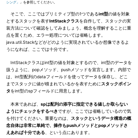
シング」
」を参照してください。
そこで、ここではプリミティブ型の1つである
int型
の値を対象
とするスタックを表す
IntStackクラス
を自作して、スタックの実
装方法について確認をしてみましょう。概念を理解することに重
点を置くため、エラー処理については省略します。
java.util.Stackなどがどのように実現されているか想像できるよ
うになれば、ここでは十分です。
IntStackクラスはint型の値を対象とするので、int型のデータを
扱うように、popメソッド、pushメソッドを宣言します。内部で
は、int型配列のdataフィールドを使ってデータを保存し、どこ
までスタックに値が積まれているかを表すために
スタックポイン
タ
をint型のspフィールドに用意します。
本来であれば、
spは配列の添字に指定できる値しか取らない
ようにチェックをするべき
ですが、ここでは省略しているので気
を付けてください。重要なのは、
スタックというデータ構造の概
念自体は非常に単純で、操作もpushメソッドとpopメソッドさ
えあれば十分である
、という点にあります。