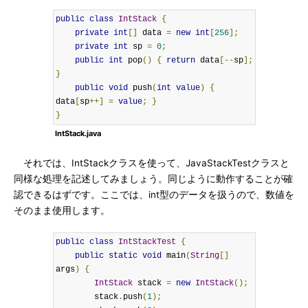
public
class
IntStack
{
private
int
[]
 data 
=
new
int
[
256
];
private
int
 sp 
=
0
;
public
int
 pop
()
{
return
 data
[--
sp
];
}
public
void
 push
(
int
value
)
{
data
[
sp
++]
=
value
;
}
}
IntStack.java
それでは、IntStackクラスを使って、JavaStackTestクラスと
同様な処理を記述してみましょう。同じように動作することが確
認できるはずです。ここでは、int型のデータを扱うので、数値を
そのまま使用します。
public
class
IntStackTest
{
public
static
void
 main
(
String
[]
args
)
{
IntStack
 stack 
=
new
IntStack
();
        stack
.
push
(
1
);