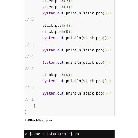
        stack
.
push
(
2
);
        stack
.
push
(
3
);
System
.
out
.
println
(
stack
.
pop
());
// 3
        stack
.
push
(
4
);
        stack
.
push
(
5
);
System
.
out
.
println
(
stack
.
pop
());
// 5
System
.
out
.
println
(
stack
.
pop
());
// 4
System
.
out
.
println
(
stack
.
pop
());
// 2
        stack
.
push
(
6
);
System
.
out
.
println
(
stack
.
pop
());
// 6
System
.
out
.
println
(
stack
.
pop
());
// 1
}
}
IntStackTest.java
>
 javac 
IntStackTest
.