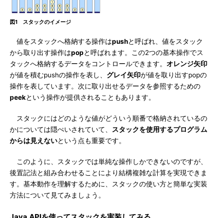
図1 スタックのイメージ
値をスタックへ格納する操作は
push
と呼ばれ、値をスタック
から取り出す操作は
pop
と呼ばれます。この2つの基本操作でス
タックへ格納するデータをコントロールできます。
オレンジ矢印
が値を積むpushの操作を表し、
グレイ矢印
が値を取り出すpopの
操作を表しています。次に取り出せるデータを参照するための
peek
という操作が提供されることもあります。
スタックにはどのような値がどういう順番で格納されているの
かについては隠ぺいされていて、
スタックを使用するプログラム
からは見えない
という点も重要です。
このように、スタックでは単純な操作しかできないのですが、
後置記法と組み合わせることにより結構複雑な計算を実現できま
す。基本動作を理解するために、スタックの使い方と簡単な実装
方法について見てみましょう。
Java APIを使ってスタックを実装してみる