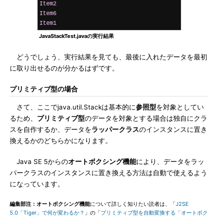
Item2
Item6
Item1
JavaStackTest.javaの実行結果
どうでしょう、実行結果を見ても、最後に入れたデータを最初
に取り出せるのが分かるはずです。
プリミティブ型の場合
さて、ここでjava.util.Stackは基本的に
参照型
を対象としてい
るため、
プリミティブ型
のデータを対象とする場合は独自にクラ
スを自作するか、データを
ラッパークラス
のインスタンスに置き
換えるかのどちらかになります。
Java SE 5からの
オートボクシング機能
により、データをラッ
パークラスのインスタンスに置き換える方法は自動で使えるよう
になっています。
編集部注：オートボクシング機能
について詳しく知りたい読者は、「
J2SE
5.0「Tiger」で何が変わるか？
」の「
プリミティブ型を自動変換する「オートボク