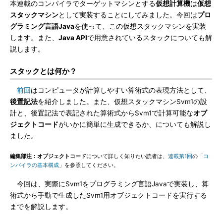
本連載のコンパイラでターゲットマシンとする
仮想計算機
は
仮想
スタックマシン
として実装することにしてみました。今回は
プロ
グラミング言語Java
を使って、この仮想スタックマシンを実装
します。また、
Java API
で用意されているスタックについても解
説します。
スタックとは何か？
前回
はコンピュータが計算しやすい算術式の表現方法として、
後置記法
を紹介しました。また、仮想スタックマシンSvm1の設
計と、後置記法で表記された算術式からSvm1で計算可能な
オブ
ジェクトコード
がいかに簡単に生成できるか、についても解説し
ました。
編集部注：オブジェクトコード
について詳しく知りたい読者は、
連載第1回
の「
コ
ンパイラの基本構成
」を参照してください。
今回は、実際にSvm1をプログラミング言語Javaで実装し、算
術式から手動で生成したSvm1用オブジェクトコードを実行する
までを解説します。