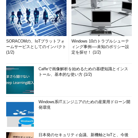
SORACOMの、IoTプラットフォ
Windows 10のトラブルシューテ
ームサービスとしてのインパクト
ィング事例──未知のポリシー設
(1/2)
定を探せ！ (1/2)
Caffeで画像解析を始めるための基礎知識とインス
トール、基本的な使い方 (1/2)
Windows系ITエンジニアのための産業用ドローン開
発環境
日本発のセキュリティ会議、新機軸とIoTと、今後