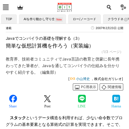
TOP
AIを作り動かし守り生かす
ロー/ノーコード
クラウドネイ
連載
2007年2月23日 公開
Javaでコンパイラの基礎を理解する（3）
簡単な仮想計算機を作ろう（実装編）
（1/3 ページ）
教育界、技術者コミュニティでJava言語の教育と啓蒙に長年携
わってきた筆者が、Javaを通してコンパイラの仕組みを分かり
やすく紹介する。（編集部）
[
小山博史
，株式会社ガリレオ]
PC用表示
関連情報
Share
Post
LINE
Hatena
スタック
というデータ構造を利用すれば、少ない命令数でプロ
グラムの基本要素となる算術式の計算を実現できます。そこで、