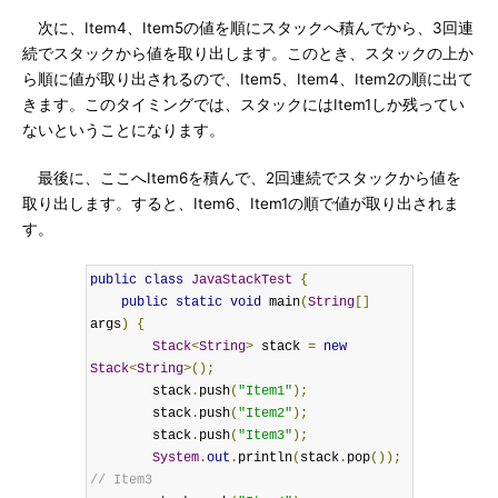
次に、Item4、Item5の値を順にスタックへ積んでから、3回連
続でスタックから値を取り出します。このとき、スタックの上か
ら順に値が取り出されるので、Item5、Item4、Item2の順に出て
きます。このタイミングでは、スタックにはItem1しか残ってい
ないということになります。
最後に、ここへItem6を積んで、2回連続でスタックから値を
取り出します。すると、Item6、Item1の順で値が取り出されま
す。
public
class
JavaStackTest
{
public
static
void
 main
(
String
[]
args
)
{
Stack
<
String
>
 stack 
=
new
Stack
<
String
>();
        stack
.
push
(
"Item1"
);
        stack
.
push
(
"Item2"
);
        stack
.
push
(
"Item3"
);
System
.
out
.
println
(
stack
.
pop
());
// Item3