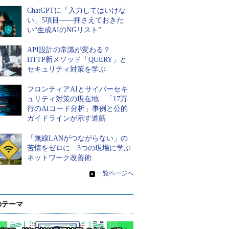
ChatGPTに「入力してはいけな
い」5項目――押さえておきた
い“生成AIのNGリスト”
API設計の常識が変わる？
HTTP新メソッド「QUERY」と
セキュリティ対策を学ぶ
フロンティアAIとサイバーセキ
ュリティ対策の現在地 「17万
行のAIコード分析」事例と公的
ガイドラインが示す道筋
「無線LANがつながらない」の
苦情をゼロに 3つの現場に学ぶ
ネットワーク改善術
»
一覧ページへ
のテーマ