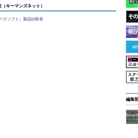
較（キーマンズネット）
ースソフト』製品比較表
度14・CPU使用率の推移
leの「buffer busy waits」や「row cache
よる待機が増加しています。「buffer busy waits」は
ード処理によって、ブロックの競合が発生していることを
ンジ・キーとしてレンジ・パーティション化した売
ディングするCSVデータの順番を変更したり、ハッ
ションとすることで「buffer busy waits」の待
編集