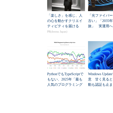
「楽しさ」を感じ、人
「光ファイバー
の心を動かすクリエイ
古い」「2035
ティビティを届ける
旅」 実運用へ
データセンター
PR(dentsu Japan)
図15 SQL*Loader_並
PythonでもTypeScriptで
Windows Upda
もない、2025年「最も
意 甘く見ると
人気のプログラミング
動も認証も止ま
言語」
のセキュリティ