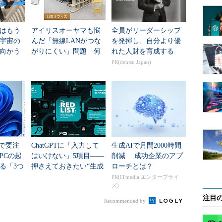
はもう
アイリスオーヤマも悩
全員がリーダーシップ
年宇宙の
んだ「無線LANがつな
を発揮し、自分より優
向かう
がりにくい」問題 何
れた人財を育成する
新技術
を変えて解決した？
PR(dentsu Japan)
列度2・CPU使用率の推移
teで要注
ChatGPTに「入力して
生成AIで月間2000時間
PCの起
はいけない」5項目――
削減 成功企業のアプ
る「3つ
押さえておきたい“生成
ローチとは？
移行」
AIのNGリスト”
PR(ITmedia エンタープライ
ズ)
注目
Recommended by