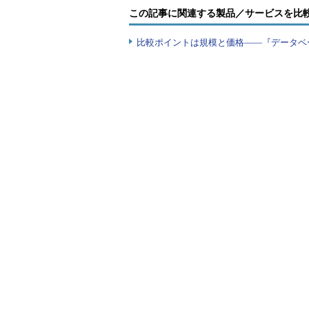
この記事に関連する製品／サービスを比
比較ポイントは規模と価格――『データベ
図16 SQL*Loader_並列
ただ、図17の待機イベントが示すように、Orac
lock」などOracle側のリソース競合に
SQL*Loaderによるパラレルロ
意味しています。
本検証では更新日列を月単位でレ
上実績表を使用しているため、ロー
シュ・キーを加えたコンポジット・パーティ
機を回避できる可能性はあります。