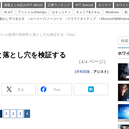
連載まとめ読み＠IT eBook
記事ランキング
＠IT Special
セミナー
ホワイト
AI IoT
アジャイル/DevOps
セキュリティ
キャリア&スキル
Windows
初
り動かし守り生かす
ローコード/ノーコード
クラウドネイティブ
Microsoft&Windo
Server & Storage
HTML5 + UX
ラレル処理の有効性と落とし穴を検証する：Oracl...
Smart & Social
Coding Edge
と落とし穴を検証する
ホワ
Java Agile
（4/4 ページ）
Database Expert
[
岸和田隆
，
アシスト
]
Linux ＆ OSS
Master of IP Networ
見る
Share
Security & Trust
Test & Tools
1
|
2
|
3
|
4
Insider.NET
ブログ