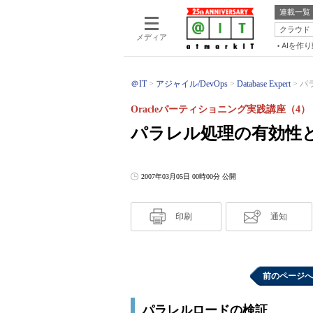
連載一覧
クラウド
メディア
AIを作
＠IT
アジャイル/DevOps
Database Expert
パ
Oracleパーティショニング実践講座（4）
パラレル処理の有効性
2007年03月05日 00時00分 公開
印刷
通知
前のページへ
パラレルロードの検証