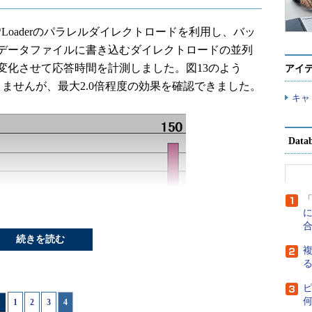
Loaderのパラレルダイレクトロードを利用し、バッ
データファイルに書き込むダイレクトロードの並列
16と変化させて応答時間を計測しました。図13のよう
アイ
ませんが、最大2.0倍程度の効果を確認できました。
キャ
Dat
に
続きを読む
複
1
|
2
|
3
|
4