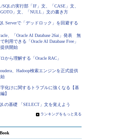
L/SQLの実行部「IF」文、「CASE」文、
GOTO」文、「NULL」文の書き方
QL Serverで「デッドロック」を回避する
racle、「Oracle AI Database 26ai」発表 無
で利用できる「Oracle AI Database Free」
を提供開始
ロから理解する「Oracle RAC」
loudera、Hadoop検索エンジンを正式提供
開始
文字化けに関するトラブルに強くなる【基
礎編】
QLの基礎 「SELECT」文を覚えよう
»
ランキングをもっと見る
Book