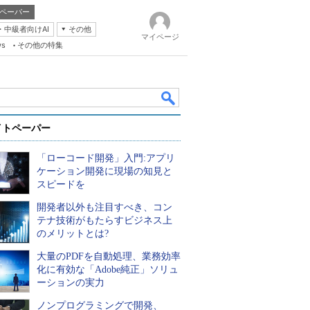
ペーパー
・中級者向けAI
その他
マイページ
ws
その他の特集
イトペーパー
「ローコード開発」入門:アプリ
ケーション開発に現場の知見と
スピードを
開発者以外も注目すべき、コン
k
テナ技術がもたらすビジネス上
のメリットとは?
大量のPDFを自動処理、業務効率
化に有効な「Adobe純正」ソリュ
ーションの実力
ノンプログラミングで開発、