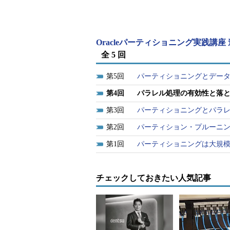
図13 「MP」ごとのSQL*
向（表サイズ：100Gbytes）
p：パラレル・ダイレクト・
Oracleパーティショニング実践講座
図14〜16から、CPUリソースは
全 5 回
ます。SQL*Loaderのパラレル
み込み処理との競合が発生していな
5
パーティショニングとデー
4
パラレル処理の有効性と落
3
パーティショニングとパラ
2
パーティション・プルーニ
1
パーティショニングは大規模
チェックしておきたい人気記事
図14 SQL*Loader_非