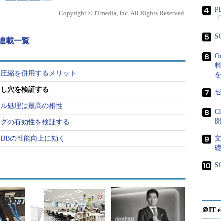
Loaderにおけるパラレルロードのレスポンス効果の傾
P
Copyright © ITmedia, Inc. All Rights Reserved.
「
パス・ロードの並列度
S
 連載一覧
I/O待ちになることなく利用されていることが確認でき
O
ダイレクトロードによる書き込み処理だけであるため、読
料
いためだと思われます。
タ圧縮を併用するメリット
とし穴を検証する
ゼ
レル処理は最高の相性
C
ングの有効性を検証する
DBの性能向上に効く
S
＠IT e
パラレル・CPU使用率の推移