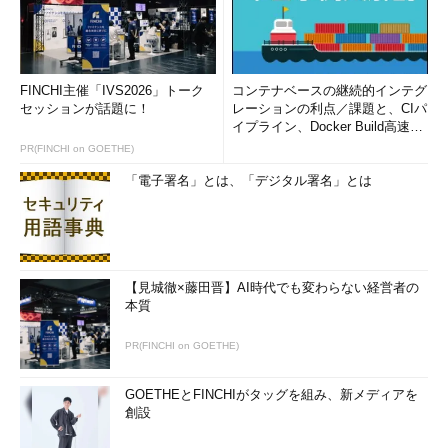
FINCHI主催「IVS2026」トーク
コンテナベースの継続的インテグ
セッションが話題に！
レーションの利点／課題と、CIパ
イプライン、Docker Build高速化
のコツ (1/2...
PR(FINCHI on GOETHE)
「電子署名」とは、「デジタル署名」とは
【見城徹×藤田晋】AI時代でも変わらない経営者の
本質
PR(FINCHI on GOETHE)
GOETHEとFINCHIがタッグを組み、新メディアを
創設