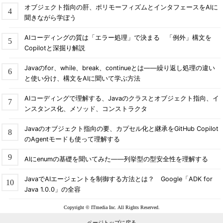
オブジェクト指向の肝、ポリモーフィズムとインタフェースをAIに
聞きながら学ぼう
AIコーディングの質は「エラー処理」で決まる 「例外」構文を
Copilotと深掘り解説
Javaのfor、while、break、continueとは――繰り返し処理の違い
と使い分け、構文をAIに聞いて学ぶ方法
AIコーディングで理解する、Javaのクラスとオブジェクト指向、イ
ンスタンス化、メソッド、コンストラクタ
Javaのオブジェクト指向の要、カプセル化と継承をGitHub Copilot
のAgentモードも使って理解する
AIにenumの基礎を聞いてみた――列挙型の型安全性を理解する
JavaでAIエージェントを制御する方法とは？ Google「ADK for
Java 1.0.0」の全容
Copyright © ITmedia Inc. All Rights Reserved.
ページトップに戻る