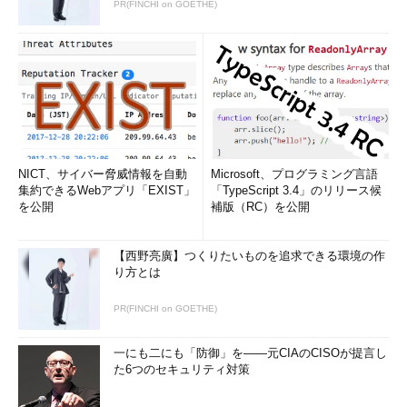
PR(FINCHI on GOETHE)
NICT、サイバー脅威情報を自動
Microsoft、プログラミング言語
集約できるWebアプリ「EXIST」
「TypeScript 3.4」のリリース候
を公開
補版（RC）を公開
【西野亮廣】つくりたいものを追求できる環境の作
り方とは
PR(FINCHI on GOETHE)
一にも二にも「防御」を――元CIAのCISOが提言し
た6つのセキュリティ対策