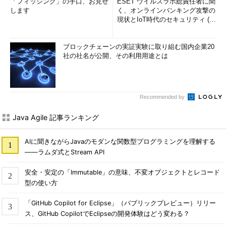
「フィッシング」の手口、お見せ
ESET ウイルスラボ総責任者に聞
します
く、オンラインバンキング攻撃の
現状とIoT時代のセキュリティ (1/
2)
ブロックチェーンの実証実験に取り組む国内企業20
社の社名が公開、その利用用途とは
Recommended by
Java Agile 記事ランキング
AIに聞きながらJavaのモダンな関数型プログラミングを理解する
――ラムダ式とStream API
安全・安定の「Immutable」の意味、不変オブジェクトとレコード
型の使い方
「GitHub Copilot for Eclipse」（パブリックプレビュー）リリー
ス、GitHub CopilotでEclipseの開発体験はどう変わる？