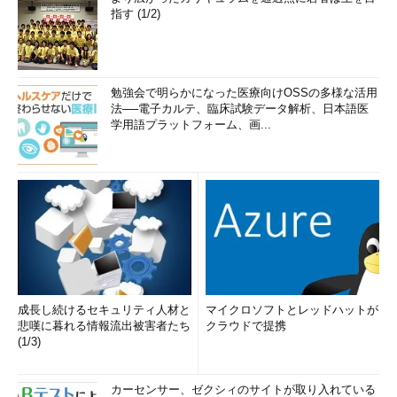
指す (1/2)
勉強会で明らかになった医療向けOSSの多様な活用
法──電子カルテ、臨床試験データ解析、日本語医
学用語プラットフォーム、画...
成長し続けるセキュリティ人材と
マイクロソフトとレッドハットが
悲嘆に暮れる情報流出被害者たち
クラウドで提携
(1/3)
カーセンサー、ゼクシィのサイトが取り入れている