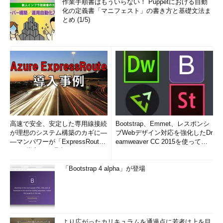
作業手順書はもういらない！ Puppetにおける自動
化の定義書「マニフェスト」の書き方と基礎文法ま
とめ (1/5)
高速で安全、安定した専用線接続
Bootstrap、Emmet、レスポンシ
が理想のシステム構築のカギに―
ブWebデザイン対応を強化したDr
―マンパワーが「ExpressRout
eamweaver CC 2015を使って
e」を導入した理由
み...
「Bootstrap 4 alpha」が登場
より広がったカリキュラムを通過点に若者は上を目