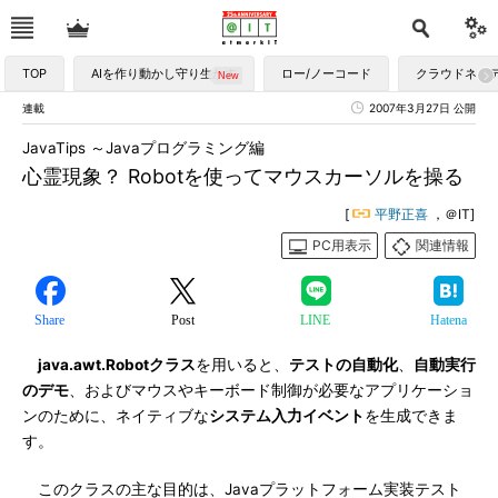
TOP
AIを作り動かし守り生かす
ロー/ノーコード
クラウドネイ
連載
2007年3月27日 公開
JavaTips ～Javaプログラミング編
心霊現象？ Robotを使ってマウスカーソルを操る
[
平野正喜
，＠IT]
PC用表示
関連情報
Share
Post
LINE
Hatena
java.awt.Robotクラス
を用いると、
テストの自動化
、
自動実行
のデモ
、およびマウスやキーボード制御が必要なアプリケーショ
ンのために、ネイティブな
システム入力イベント
を生成できま
す。
このクラスの主な目的は、Javaプラットフォーム実装テスト