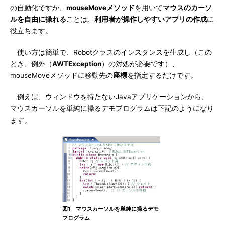
の自動化ですが、
mouseMoveメソッド
を用いて
マウスのカーソ
ルを自由に操れる
ことは、
利用者が操作しやすいアプリの作成
に
役立ちます。
使い方は簡単で、Robotクラスのインスタンスを生成し（この
とき、例外（
AWTException
）の対処が必要です）、
mouseMoveメソッドに移動先の
座標
を指定するだけです。
例えば、ウィンドウを持たないJavaアプリケーションから、
マウスカーソルを単純に操るデモプログラムは下記のようになり
ます。
図1 マウスカーソルを単純に操るデモ
プログラム