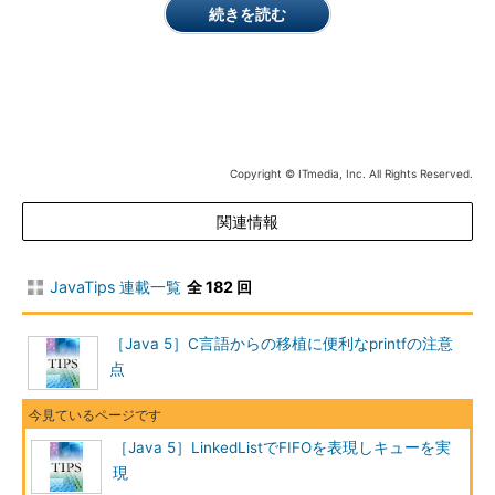
続きを読む
LinkedList
Java 1.2からあるリンクリ
ストの実装クラス。Java 5
からキューまたは双方向キ
ューとして使用できるよう
になった
PriorityQueue
優先度キューを提供するク
ラス。優先度キューは指定
Copyright © ITmedia, Inc. All Rights Reserved.
されたコンパレータまたは
自然順序付けによる優先度
を指定できる
関連情報
PriorityBlockingQueue
アンバウンド形式の
BlockingQueueである優先
JavaTips 連載一覧
全 182 回
度キューを提供するクラス
SynchronousQueue
同期キューを提供するクラ
ス。同期キューは要素のキ
［Java 5］C言語からの移植に便利なprintfの注意
ューへの追加が先頭の取得
点
＆削除を待機するブロック
キュー
Genericsを用いたスタックとキューのサンプルプログラム
［Java 5］LinkedListでFIFOを表現しキューを実
現
8つのクラスのうち7つは今回新たに追加されたクラスですが、