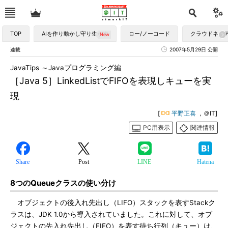
TOP
AIを作り動かし守り生かす
ロー/ノーコード
クラウドネイ
連載
2007年5月29日 公開
JavaTips ～Javaプログラミング編
［Java 5］LinkedListでFIFOを表現しキューを実
現
[
平野正喜
，＠IT]
PC用表示
関連情報
Share
Post
LINE
Hatena
8つのQueueクラスの使い分け
オブジェクトの後入れ先出し（LIFO）スタックを表すStackク
ラスは、JDK 1.0から導入されていました。これに対して、オブ
ジェクトの先入れ先出し（FIFO）を表す待ち行列（キュー）は、