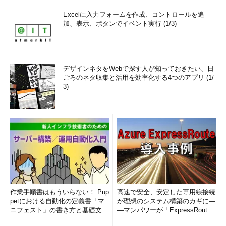
Excelに入力フォームを作成、コントロールを追
加、表示、ボタンでイベント実行 (1/3)
デザインネタをWebで探す人が知っておきたい、日
ごろのネタ収集と活用を効率化する4つのアプリ (1/
3)
作業手順書はもういらない！ Pup
高速で安全、安定した専用線接続
petにおける自動化の定義書「マ
が理想のシステム構築のカギに―
ニフェスト」の書き方と基礎文法
―マンパワーが「ExpressRout
まとめ (1/5)
e」を導入した理由