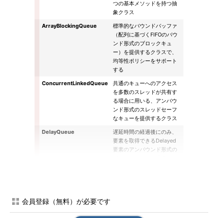
つの基本メソッドを持つ抽
象クラス
ArrayBlockingQueue
標準的なバウンドバッファ
（配列に基づくFIFOのバウ
ンド形式のブロックキュ
ー）を提供するクラスで、
均等性ポリシーをサポート
する
ConcurrentLinkedQueue
共通のキューへのアクセス
を多数のスレッドが共有す
る場合に用いる、アンバウ
ンド形式のスレッドセーフ
なキューを提供するクラス
DelayQueue
遅延時間の経過後にのみ、
要素を取得できるDelayed
要素のアンバウンド形式の
ブロックキューを提供する
クラス
LinkedBlockingQueue
リンクノードに基づくFIFO
のバウンド形式のブロック
キューを提供するクラス
会員登録（無料）が必要です
で、配列ベースのキューよ
りもスループットが大きい