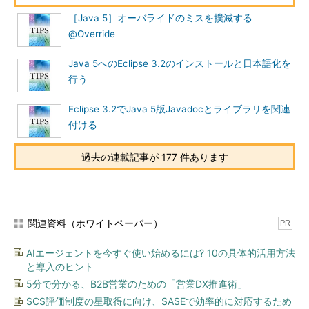
LinkedListだけが以前から存在したクラスへの仕様追加になって
［Java 5］オーバライドのミスを撲滅する
います。そこで、一例として、LinkedListオブジェクトによるキ
@Override
ューと、Stackクラスによるスタックを試すプログラムを作成し
ました。
Java 5へのEclipse 3.2のインストールと日本語化を
行う
なお、このプログラムでは、Java 5から登場したGenericsを用
いて、キューとスタックの要素を文字列（String）に設定してい
Eclipse 3.2でJava 5版Javadocとライブラリを関連
ます。
付ける
過去の連載記事が 177 件あります
関連資料（ホワイトペーパー）
PR
AIエージェントを今すぐ使い始めるには? 10の具体的活用方法
と導入のヒント
5分で分かる、B2B営業のための「営業DX推進術」
SCS評価制度の星取得に向け、SASEで効率的に対応するため
図1 キューとスタックを試すプログラム