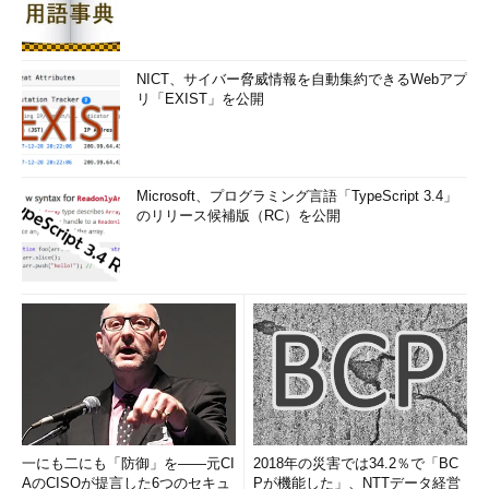
NICT、サイバー脅威情報を自動集約できるWebアプ
リ「EXIST」を公開
Microsoft、プログラミング言語「TypeScript 3.4」
のリリース候補版（RC）を公開
一にも二にも「防御」を――元CI
2018年の災害では34.2％で「BC
AのCISOが提言した6つのセキュ
Pが機能した」、NTTデータ経営