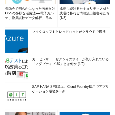
勉強会で明らかになった医療向け
成長し続けるセキュリティ人材と
OSSの多様な活用法──電子カル
悲嘆に暮れる情報流出被害者たち
テ、臨床試験データ解析、日本語
(1/3)
医学用語プラットフォーム、画...
マイクロソフトとレッドハットがクラウドで提携
カーセンサー、ゼクシィのサイトが取り入れている
「アダプティブUX」とは何か (1/2)
SAP HANA SPS11は、Cloud Foundry採用でアプリ
ケーション環境を一新