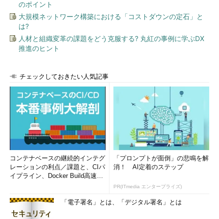
のポイント
キューがスタックに近い形で利用可能になっているのが、実感
大規模ネットワーク構築における「コストダウンの定石」と
は?
できます。
人材と組織変革の課題をどう克服する? 丸紅の事例に学ぶDX
推進のヒント
Profile
RunDog.org
チェックしておきたい人気記事
平野正喜
コンテナベースの継続的インテグ
「プロンプトが面倒」の悲鳴を解
レーションの利点／課題と、CIパ
消！ AI定着のステップ
イプライン、Docker Build高速化
のコツ (1/2...
PR(ITmedia エンタープライズ)
「電子署名」とは、「デジタル署名」とは