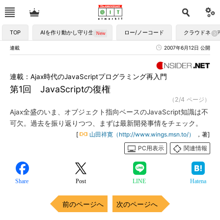
TOP
AIを作り動かし守り生かす
ロー/ノーコード
クラウドネイ
連載
2007年6月12日 公開
連載：Ajax時代のJavaScriptプログラミング再入門
第1回 JavaScriptの復権
（2/4 ページ）
Ajax全盛のいま、オブジェクト指向ベースのJavaScript知識は不
可欠。過去を振り返りつつ、まずは最新開発事情をチェック。
[
山田祥寛（http://www.wings.msn.to/）
，著]
PC用表示
関連情報
Share
Post
LINE
Hatena
前のページへ
次のページへ