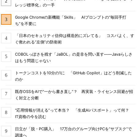
レッジ標準化」の一手
Google Chromeの新機能「Skills」 AIプロンプトの“毎回手打
ち”を不要に
「日本のセキュリティ信仰は構造的にズレてる」 コスパよく、す
ぐ救われる“左側”の防衛術
COBOLっぽさを残す「JaBOL」の是非を問い直す――Javaらしさ
はもう問題じゃない
トークンコストを10分の1に 「GitHub Copilot」はどう削減した
のか
既存OSSをAIで“一から書き直し”？ 再実装・ライセンス回避が招
く対立と分断
“応用情報が消える”って本当？ 「生成AIパスポート」って何？
IT資格の今を読む
日立が「脱・PC購入」 17万台のグループ向けPCを“サブスク”で
調達へ