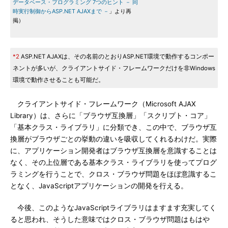
データベース・プログラミング 7つのヒント － 同
時実行制御からASP.NET AJAXまで －
」より再
掲）
*2
ASP.NET AJAXは、その名前のとおりASP.NET環境で動作するコンポー
ネントが多いが、クライアントサイド・フレームワークだけを非Windows
環境で動作させることも可能だ。
クライアントサイド・フレームワーク（Microsoft AJAX
Library）は、さらに「ブラウザ互換層」「スクリプト・コア」
「基本クラス・ライブラリ」に分類でき、この中で、ブラウザ互
換層がブラウザごとの挙動の違いを吸収してくれるわけだ。実際
に、アプリケーション開発者はブラウザ互換層を意識することは
なく、その上位層である基本クラス・ライブラリを使ってプログ
ラミングを行うことで、クロス・ブラウザ問題をほぼ意識するこ
となく、JavaScriptアプリケーションの開発を行える。
今後、このようなJavaScriptライブラリはますます充実してく
ると思われ、そうした意味ではクロス・ブラウザ問題はもはや