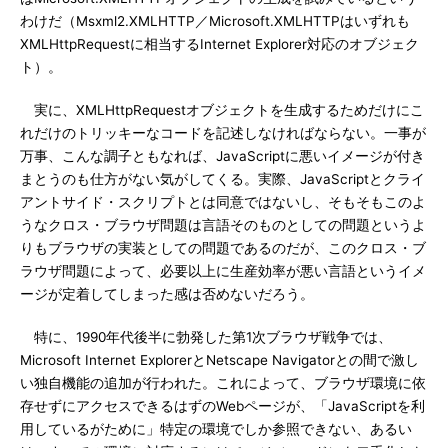
わけだ（Msxml2.XMLHTTP／Microsoft.XMLHTTPはいずれも
XMLHttpRequestに相当するInternet Explorer対応のオブジェク
ト）。
実に、XMLHttpRequestオブジェクトを生成するためだけにこ
れだけのトリッキーなコードを記述しなければならない。一事が
万事、こんな調子ともなれば、JavaScriptに悪いイメージが付き
まとうのも仕方がない気がしてくる。実際、JavaScriptとクライ
アントサイド・スクリプトとは同意ではないし、そもそもこのよ
うなクロス・ブラウザ問題は言語そのものとしての問題というよ
りもブラウザの実装としての問題であるのだが、このクロス・ブ
ラウザ問題によって、必要以上に生産効率が悪い言語というイメ
ージが定着してしまった感は否めないだろう。
特に、1990年代後半に勃発した第1次ブラウザ戦争では、
Microsoft Internet ExplorerとNetscape Navigatorとの間で激し
い独自機能の追加が行われた。これによって、ブラウザ環境に依
存せずにアクセスできるはずのWebページが、「JavaScriptを利
用しているがために」特定の環境でしか参照できない、あるい