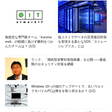
無慈悲な専門家チーム「kuroma
低コストでデータの災害復旧対策
me6」の暗躍に負けず勝利をつか
を実現する新たなSDS「ストレー
んだチームは？ (1/2)
ジレプリカ」とは
ラック、「標的型攻撃対策指南書」を公開――最低
限のセキュリティ対策を網羅
Windows 10への強行アップデートで、古いウルト
ラモバイルPCは輝きを取り戻せるか？ (1/2)