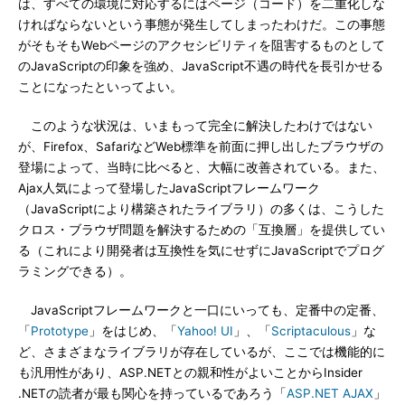
は、すべての環境に対応するにはページ（コード）を二重化しな
ければならないという事態が発生してしまったわけだ。この事態
がそもそもWebページのアクセシビリティを阻害するものとして
のJavaScriptの印象を強め、JavaScript不遇の時代を長引かせる
ことになったといってよい。
このような状況は、いまもって完全に解決したわけではない
が、Firefox、SafariなどWeb標準を前面に押し出したブラウザの
登場によって、当時に比べると、大幅に改善されている。また、
Ajax人気によって登場したJavaScriptフレームワーク
（JavaScriptにより構築されたライブラリ）の多くは、こうした
クロス・ブラウザ問題を解決するための「互換層」を提供してい
る（これにより開発者は互換性を気にせずにJavaScriptでプログ
ラミングできる）。
JavaScriptフレームワークと一口にいっても、定番中の定番、
「
Prototype
」をはじめ、「
Yahoo! UI
」、「
Scriptaculous
」な
ど、さまざまなライブラリが存在しているが、ここでは機能的に
も汎用性があり、ASP.NETとの親和性がよいことからInsider
.NETの読者が最も関心を持っているであろう「
ASP.NET AJAX
」