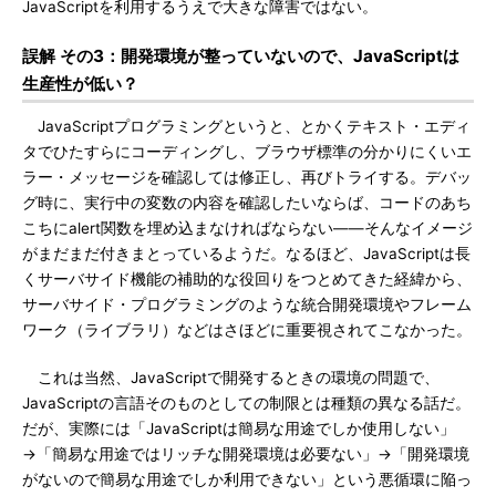
JavaScriptを利用するうえで大きな障害ではない。
誤解 その3：開発環境が整っていないので、JavaScriptは
生産性が低い？
JavaScriptプログラミングというと、とかくテキスト・エディ
タでひたすらにコーディングし、ブラウザ標準の分かりにくいエ
ラー・メッセージを確認しては修正し、再びトライする。デバッ
グ時に、実行中の変数の内容を確認したいならば、コードのあち
こちにalert関数を埋め込まなければならない――そんなイメージ
がまだまだ付きまとっているようだ。なるほど、JavaScriptは長
くサーバサイド機能の補助的な役回りをつとめてきた経緯から、
サーバサイド・プログラミングのような統合開発環境やフレーム
ワーク（ライブラリ）などはさほどに重要視されてこなかった。
これは当然、JavaScriptで開発するときの環境の問題で、
JavaScriptの言語そのものとしての制限とは種類の異なる話だ。
だが、実際には「JavaScriptは簡易な用途でしか使用しない」
→「簡易な用途ではリッチな開発環境は必要ない」→「開発環境
がないので簡易な用途でしか利用できない」という悪循環に陥っ