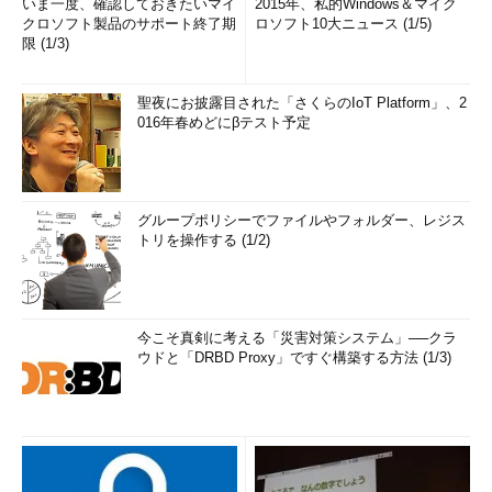
いま一度、確認しておきたいマイ
2015年、私的Windows＆マイク
クロソフト製品のサポート終了期
ロソフト10大ニュース (1/5)
限 (1/3)
聖夜にお披露目された「さくらのIoT Platform」、2
016年春めどにβテスト予定
グループポリシーでファイルやフォルダー、レジス
トリを操作する (1/2)
今こそ真剣に考える「災害対策システム」──クラ
ウドと「DRBD Proxy」ですぐ構築する方法 (1/3)