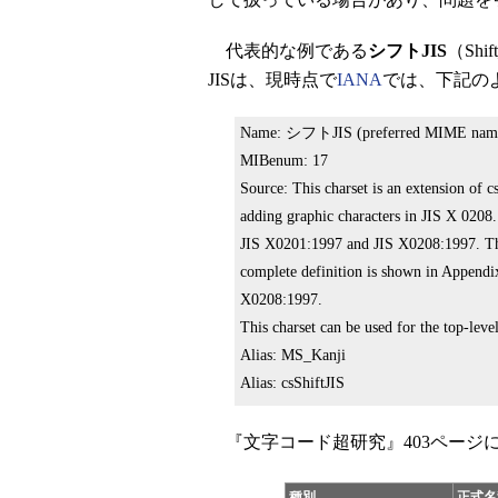
代表的な例である
シフトJIS
（Sh
JISは、現時点で
IANA
では、下記の
Name: シフトJIS (preferred MIME nam
MIBenum: 17
Source: This charset is an extension of
adding graphic characters in JIS X 0208
JIS X0201:1997 and JIS X0208:1997. T
complete definition is shown in Appendi
X0208:1997.
This charset can be used for the top-leve
Alias: MS_Kanji
Alias: csShiftJIS
『文字コード超研究』403ページ
種別
正式名