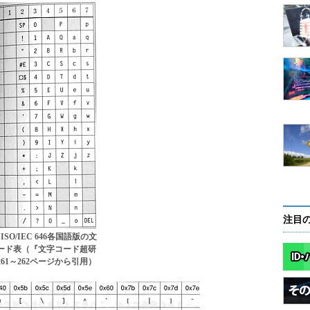
注目
ISO/IEC 646各国語版の文
ード表（『文字コード超研
261～262ページから引用）