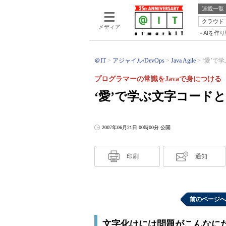
連載一覧
クラウド
メディア
AIを作
＠IT
アジャイル/DevOps
Java Agile
‘愛’で
プログラマーの常識をJavaで身につける
‘愛’で学ぶ文字コード
2007年06月21日 00時00分 公開
印刷
通知
前のページへ
文字化けには問題がこんなに