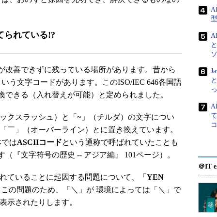
A
られている!?
A
が改善できずに残っている場所があります。昔から
J
と
いう文字コードがあります。このISO/IEC 646各国語
換できる（入れ替えが可能）と定められました。
A
て
」（バックスラッシュ）と「~」（チルダ）の文字につい
と「￣」（オーバーライン）とに置き換えています。
本では
ASCIIコード
という通称で呼ばれていたことも
『文字符号の歴史 -- アジア編』 101ページ）。
＠IT e
れていることに起因する問題について、「
YEN
この問題のため、「＼」が 環境によっては「＼」で
て表示されたりします。