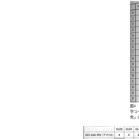
図4 
字コ
究』