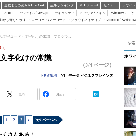
連載まとめ読み＠IT eBook
記事ランキング
＠IT Special
セミナー
ホワイト
AI IoT
アジャイル/DevOps
セキュリティ
キャリア&スキル
Windows
初
り動かし守り生かす
ローコード/ノーコード
クラウドネイティブ
Microsoft&Windo
Server & Storage
HTML5 + UX
学ぶ文字コードと文字化けの常識：プログラ...
Smart & Social
（6）
Coding Edge
と文字化けの常識
ホワ
Java Agile
（3/4 ページ）
Database Expert
[
伊賀敏樹
，
NTTデータ ビジネスブレインズ
]
Linux ＆ OSS
Master of IP Networ
見る
Share
Security & Trust
Test & Tools
1
|
2
|
3
|
4
次のページへ
Insider.NET
ブログ
たくさんある！