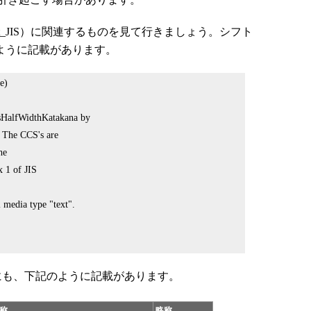
ift_JIS）に関連するものを見て行きましょう。シフト
ように記載があります。
e)
 csHalfWidthKatakana by
. The CCS's are
he
x 1 of JIS
l media type "text".
にも、下記のように記載があります。
称
略称