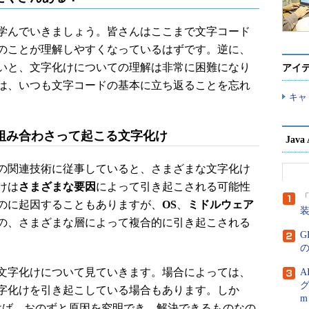
学んでいきましょう。皆さんはここまで文字コード
のことが理解しやすくなっているはずです。逆に、
いと、文字化けについての理解は非常に困難になり
アイ
は、いつも文字コードの基本に立ち返ることを忘れ
キャ
組み合わさって起こる文字化け
Jav
の関連技術に従事していると、さまざまな文字化け
けは
さまざまな要因
によって引き起こされる可能性
「
のに起因することもありますが、
OS
、
ミドルウェア
の、さまざまな層によって複合的に引き起こされる
G
文字化けについて見ていきます。場合によっては、
A
グ
字化けを引き起こしている場合もあります。しか
m
けば、おのずと原因を究明でき、解決できるものなの