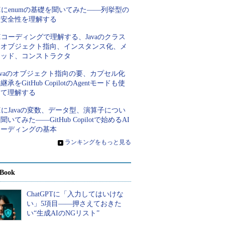
Iにenumの基礎を聞いてみた――列挙型の
型安全性を理解する
Iコーディングで理解する、Javaのクラス
とオブジェクト指向、インスタンス化、メ
ソッド、コンストラクタ
avaのオブジェクト指向の要、カプセル化
継承をGitHub CopilotのAgentモードも使
って理解する
IにJavaの変数、データ型、演算子につい
聞いてみた――GitHub Copilotで始めるAI
コーディングの基本
»
ランキングをもっと見る
Book
ChatGPTに「入力してはいけな
い」5項目――押さえておきた
い“生成AIのNGリスト”