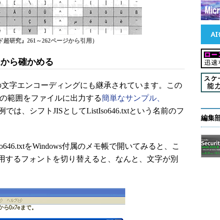
超研究』261～262ページから引用）
ラムから確かめる
ISなどの文字エンコーディングにも継承されています。この
646の範囲をファイルに出力する
簡単なサンプル、
、シフトJISとしてListIso646.txtという名前のフ
編集
646.txtをWindows付属のメモ帳で開いてみると、こ
用するフォントを切り替えると、なんと、文字が別