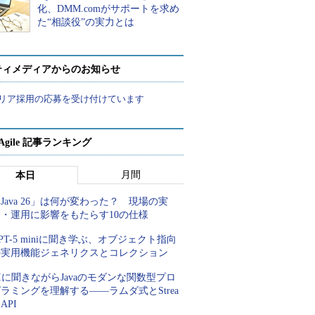
化、DMM.comがサポートを求め
た“相談役”の実力とは
ティメディアからのお知らせ
リア採用の応募を受け付けています
a Agile 記事ランキング
月間
本日
Java 26」は何が変わった？ 現場の実
装・運用に影響をもたらす10の仕様
PT-5 miniに聞き学ぶ、オブジェクト指向
の実用機能ジェネリクスとコレクション
Iに聞きながらJavaのモダンな関数型プロ
ラミングを理解する――ラムダ式とStrea
 API