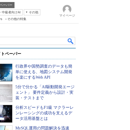
ペーパー
・中級者向けAI
その他
マイページ
ws
その他の特集
イトペーパー
行政界や国勢調査のデータも簡
単に使える、地図システム開発
を楽にするWeb API
5分で分かる「AI駆動開発エージ
k
ェント」 要件定義から設計・実
装・テストまで
分析スピードもF1級 マクラーレ
ンレーシングの成功を支えるデ
ータ活用基盤とは
MySQL運用の問題解決を迅速