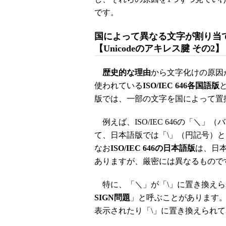
です。
国によって異なる文字が割り当て
【Unicodeのアキレス腱 その2】
歴史的な理由
から文字化けの原因
使われている
ISO/IEC 646各国語版
と
版では、一部の文字を国によって置
例えば、ISO/IEC 646の「＼
て、日本語版では「\」（円記号）
なお
ISO/IEC 646の日本語版
は、日
ありますが、厳密には異なるものです（
特に、「＼」が「\」に置き換えら
SIGN問題
」と呼ぶことがあります。
表示されたり「\」に置き換えられ