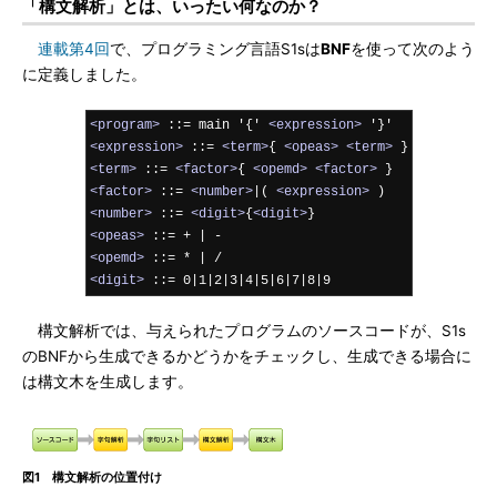
「構文解析」とは、いったい何なのか？
連載第4回
で、プログラミング言語S1sは
BNF
を使って次のよう
に定義しました。
<program>
 ::= main '{' 
<expression>
<expression>
 ::= 
<term>
{ 
<opeas>
<term>
<term>
 ::= 
<factor>
{ 
<opemd>
<factor>
<factor>
 ::= 
<number>
|( 
<expression>
<number>
 ::= 
<digit>
{
<digit>
<opeas>
<opemd>
<digit>
 ::= 0|1|2|3|4|5|6|7|8|9
構文解析では、与えられたプログラムのソースコードが、S1s
のBNFから生成できるかどうかをチェックし、生成できる場合に
は構文木を生成します。
図1 構文解析の位置付け