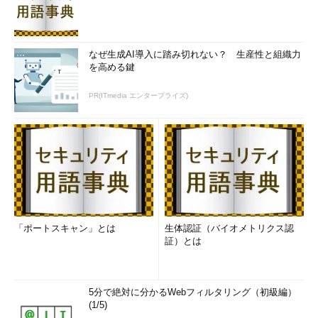
なぜ生成AI導入に踏み切れない？ 生産性と組織力
を高める鍵
PR(ITmedia エンタープライズ)
「ポートスキャン」とは
生体認証（バイオメトリクス認
証）とは
5分で絶対に分かるWebフィルタリング（初級編）
(1/5)