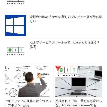
次期Windows Serverの新しいプレビュー版が待ち遠
しい
セルフサービスBIツールって、Excelとどう違う？
(1/2)
セキュリティの強化に役立つグル
熟成されて15年、昔も今も変わら
ープポリシー設定
ないActive Directory――でも、