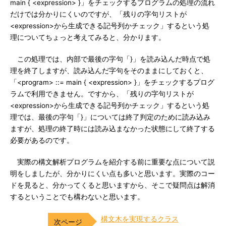
main { <expression> }」をチェックするプログラムの処理の流れ
だけでは分かりにくいのですが、「残りの字句リストが
<expression>から生成できる記号列かチェック」するという処
理についてちょっと考えてみると、分かります。
この処理では、内部で最後の字句「}」を読み込んだ時点で処
理を終了しますが、読み込んだ字句をそのままにしておくと、
「<program> ::= main { <expression> }」をチェックするプログ
ラムで利用できません。ですから、「残りの字句リストが
<expression>から生成できる記号列かチェック」するという処
理では、最後の字句「}」については終了判定のために読み込み
ますが、処理の終了時には読み込まなかった状態にして終了する
必要があるのです。
実際の構文解析プログラムを紹介する前に重要な点について説
明をしましたが、分かりにくい点も多いと思います。実際のコー
ドを見ると、分かってくると思いますから、そこで疑問点は解消
するということでも構わないと思います。
構文木を実現するクラス