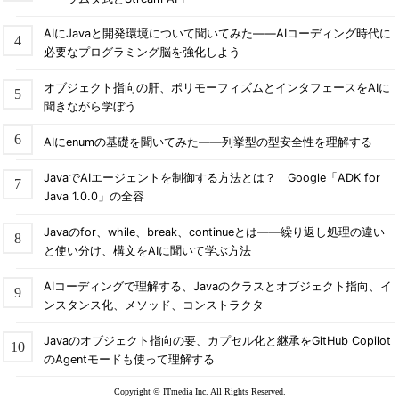
AIにJavaと開発環境について聞いてみた――AIコーディング時代に
必要なプログラミング脳を強化しよう
オブジェクト指向の肝、ポリモーフィズムとインタフェースをAIに
聞きながら学ぼう
AIにenumの基礎を聞いてみた――列挙型の型安全性を理解する
JavaでAIエージェントを制御する方法とは？ Google「ADK for
Java 1.0.0」の全容
Javaのfor、while、break、continueとは――繰り返し処理の違い
と使い分け、構文をAIに聞いて学ぶ方法
AIコーディングで理解する、Javaのクラスとオブジェクト指向、イ
ンスタンス化、メソッド、コンストラクタ
Javaのオブジェクト指向の要、カプセル化と継承をGitHub Copilot
のAgentモードも使って理解する
Copyright © ITmedia Inc. All Rights Reserved.