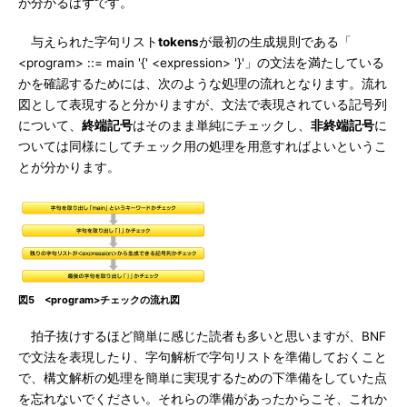
が分かるはずです。
与えられた字句リスト
tokens
が最初の生成規則である「
<program> ::= main '{' <expression> '}'」の文法を満たしている
かを確認するためには、次のような処理の流れとなります。流れ
図として表現すると分かりますが、文法で表現されている記号列
について、
終端記号
はそのまま単純にチェックし、
非終端記号
に
ついては同様にしてチェック用の処理を用意すればよいというこ
とが分かります。
図5 <program>チェックの流れ図
拍子抜けするほど簡単に感じた読者も多いと思いますが、BNF
で文法を表現したり、字句解析で字句リストを準備しておくこと
で、構文解析の処理を簡単に実現するための下準備をしていた点
を忘れないでください。それらの準備があったからこそ、これか