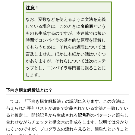
注意！
なお、変数などを使えるように文法を定義
している場合は、このときに
名前表
という
ものも生成するのですが、本連載では短い
時間でコンパイラの基本的な原理を理解し
てもらうために、それらの処理については
言及しません。ほかにも細かい話はいくつ
かありますが、それらについては次のステ
ップとし、コンパイラ専門書に譲ることに
します。
下向き構文解析法とは？
では、「下向き構文解析法」の説明に入ります。この方法は、
与えられた字句リストがBNFで定義されている文法と一致してい
ると仮定し、開始記号から生成される
記号列
のパターンと照らし
合わせながらチェックと構文木の作成をします。説明では分かり
にくいのですが、プログラムの流れを見ると、簡単だということ