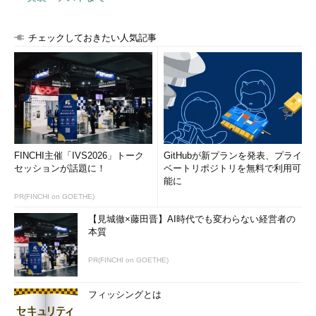
チェックしておきたい人気記事
FINCHI主催「IVS2026」トーク
GitHubが新プランを発表、プライ
セッションが話題に！
ベートリポジトリを無料で利用可
能に
PR(FINCHI on GOETHE)
【見城徹×藤田晋】AI時代でも変わらない経営者の
本質
PR(FINCHI on GOETHE)
フィッシングとは