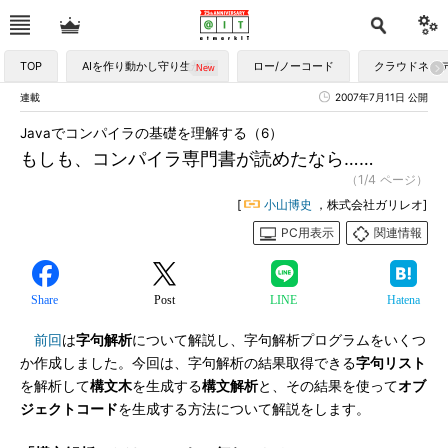
TOP
AIを作り動かし守り生かす
ロー/ノーコード
クラウドネイ
連載
2007年7月11日 公開
Javaでコンパイラの基礎を理解する（6）
もしも、コンパイラ専門書が読めたなら……
（1/4 ページ）
[
小山博史
，株式会社ガリレオ]
PC用表示
関連情報
Share
Post
LINE
Hatena
前回
は
字句解析
について解説し、字句解析プログラムをいくつ
か作成しました。今回は、字句解析の結果取得できる
字句リスト
を解析して
構文木
を生成する
構文解析
と、その結果を使って
オブ
ジェクトコード
を生成する方法について解説をします。