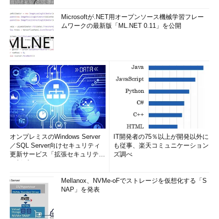
一番上にUltraVNCのツール・バー・ボタンがデフ
ォルトで表示されている。
Microsoftが.NET用オープンソース機械学習フレー
（1）
UltraVNCのシステム・メニュー・ボタ
ムワークの最新版「ML.NET 0.11」を公開
ン。設定の変更や特殊キーの入力などができる。
（2）
サーバ側のデスクトップ画面。ここで操
作を行うとサーバ側の画面が同じように操作、変
更されるし、逆に、サーバ側で操作を行うと、そ
れがここに反映される。
（3）
接続オプションの設定ダイアログの表
示。画面を少し小さく表示させたい場合などは、
これをクリックして設定ダイアログを表示させ、
表示倍率を95％とか90％にする。すると同じ解像
度でも（例：ローカルもリモートも1024×768な
ど）少し小さく表示されるので、ツール・バーも
含めて全体をスクロールなしに見渡して操作でき
る。
オンプレミスのWindows Server
IT開発者の75％以上が開発以外に
（4）
画面の更新ボタン。画面表示が乱れるこ
／SQL Server向けセキュリティ
も従事、楽天コミュニケーション
とが少なくないが、そういう場合はこれをクリッ
更新サービス「拡張セキュリティ
ズ調べ
クして再描画させるとよい。
更新プログ...
（5）
ファイル転送ツールの起動。ローカルと
リモート間でファイルを転送できる。
Mellanox、NVMe-oFでストレージを仮想化する「S
（6）
チャット・ボタン。ローカルとリモート
NAP」を発表
間でチャットできる。
（7）
表示された2つのマウス・カーソル。左側
はリモート側のマウス・カーソル、右側はローカ