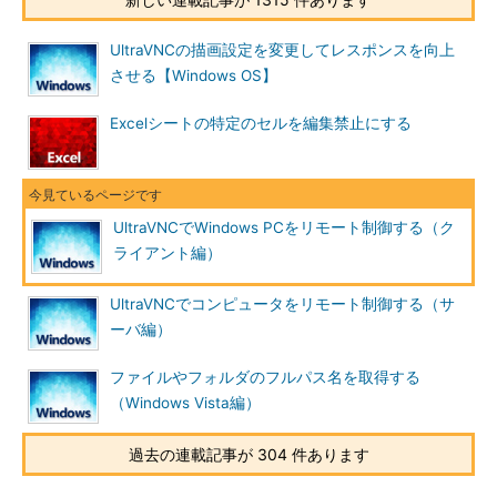
なければ、フルインストールしても、メモリを消費しない）。
UltraVNCの描画設定を変更してレスポンスを向上
させる【Windows OS】
Excelシートの特定のセルを編集禁止にする
UltraVNCでWindows PCをリモート制御する（ク
インストール・オプションの選択
ライアント編）
クライアント（ビューア）として利用するために
は、［UltraVNC ビューア］が最低限必要。だがデ
ィスクに余裕があるなら、フルインストールして
UltraVNCでコンピュータをリモート制御する（サ
おいてもよいだろう。
ーバ編）
（1）
これを選択する。
（2）
クライアント・モジュール。必須。ほか
ファイルやフォルダのフルパス名を取得する
はオプション。
（Windows Vista編）
インストール・ウィザードの途中で［追加タスクの選択］画面
過去の連載記事が 304 件あります
が表示されるので、適宜選択しておく。ビューアしか利用しない