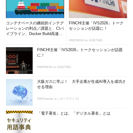
（3）
これをオンにすると、表示のみ可能にな
る。
（4）
これをクリックすると、接続される。接
続先ではUltraVNCのサービスもしくはサーバ・プ
コンテナベースの継続的インテグ
FINCHI主催「IVS2026」トーク
ログラムが実行されている必要がある
レーションの利点／課題と、CIパ
セッションが話題に！
イプライン、Docker Build高速化
のコツ (1/2...
PR(FINCHI on GOETHE)
●UltraVNCのビューアの操作画面
FINCHI主催「IVS2026」トークセッションが話題
UltraVNCのビューアが正しくサーバに接続できると、次のよ
に！
うな認証画面が表示される。
PR(FINCHI on GOETHE)
大阪ガスに学ぶ！ 大手企業が生成AI導入を成功さ
せる理由
UltraVNCの認証画面
これはVNC方式に認証を利用している場合の認証
PR(ITmedia エンタープライズ)
画面。
（1）
VNC方式ではパスワードのみで認証す
「電子署名」とは、「デジタル署名」とは
る。