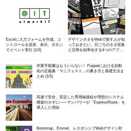
Excelに入力フォームを作成、コ
デザインネタをWebで探す人が知
ントロールを追加、表示、ボタン
っておきたい、日ごろのネタ収集
でイベント実行 (1/3)
と活用を効率化する4つのアプリ
(1/3)
作業手順書はもういらない！ Puppetにおける自動
化の定義書「マニフェスト」の書き方と基礎文法ま
とめ (1/5)
高速で安全、安定した専用線接続が理想のシステム
構築のカギに――マンパワーが「ExpressRoute」を
導入した理由
Bootstrap、Emmet、レスポンシブWebデザイン対