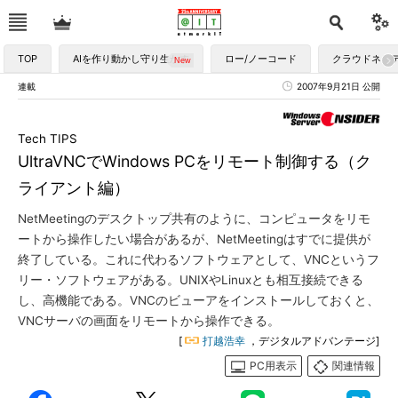
TOP
AIを作り動かし守り生かす
ロー/ノーコード
クラウドネイ
連載
2007年9月21日 公開
Tech TIPS
UltraVNCでWindows PCをリモート制御する（ク
ライアント編）
NetMeetingのデスクトップ共有のように、コンピュータをリモ
ートから操作したい場合があるが、NetMeetingはすでに提供が
終了している。これに代わるソフトウェアとして、VNCというフ
リー・ソフトウェアがある。UNIXやLinuxとも相互接続できる
し、高機能である。VNCのビューアをインストールしておくと、
VNCサーバの画面をリモートから操作できる。
[
打越浩幸
，デジタルアドバンテージ]
PC用表示
関連情報