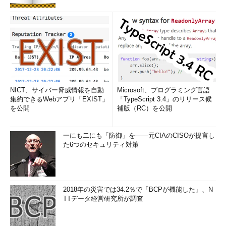
これはVNC方式の認証の画面であり、パスワードのみを指定す
る。Windows方式の認証の場合は、ユーザー名とパスワードの両
方を指定する。
認証が通ると、次のようなデスクトップ画面が表示される。見
て分かるように、操作方法はWindows OSのリモート・デスクト
ップ・クライアントの操作方法とほぼ同じである。ウィンドウ枠
をダブルクリックすると全画面表示になり、最上部にビューアの
NICT、サイバー脅威情報を自動
Microsoft、プログラミング言語
タブが表示されている。
集約できるWebアプリ「EXIST」
「TypeScript 3.4」のリリース候
を公開
補版（RC）を公開
一にも二にも「防御」を――元CIAのCISOが提言し
た6つのセキュリティ対策
2018年の災害では34.2％で「BCPが機能した」、N
TTデータ経営研究所が調査
UltraVNCのデスクトップ画面