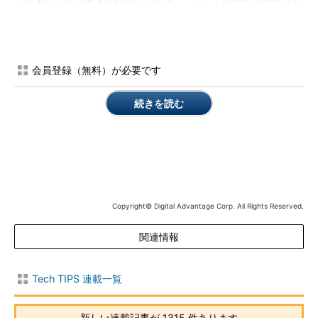
る。これにより、例えば教育用途などでも利用できる。
ビューアを利用するには、上記のサイトからインストール・パ
ッケージをダウンロードし、ダブルクリックするだけでよい。日
会員登録（無料）が必要です
本語版の場合は、上記のナナシ氏のページにある「■ダウンロー
ド」の項目から、「インストーラ(1,169KB)」と書かれているリン
続きを読む
クをクリックし、ファイルUltraVNC102_JP1a_Setup.exeをダウ
ンロードする（手動パッチは、英語版に対する差分なので、イン
ストールが面倒である。日本語版のインストーラ・パッケージを
利用するのが望ましい）。2007年9月現在、UltraVNC Ver.1.0.2
Release 2が利用できる。
ダウンロードしたファイルをダブルクリックするとインストー
Copyright© Digital Advantage Corp. All Rights Reserved.
ルが始まる。途中でインストール・オプションを選択する画面が
関連情報
表示されるが、クライアント側のビューアを利用するためには、
［ビューアのみ］を選択するか、［カスタム インストール］で
［UltraVNC ビューア］コンポーネントを選択する。ただし全部
Tech TIPS 連載一覧
インストールしてもそう大きくはないので、［フル インストー
ル］しておいてもよいだろう（サービスとして登録、実行開始し
新しい連載記事が 1315 件あります