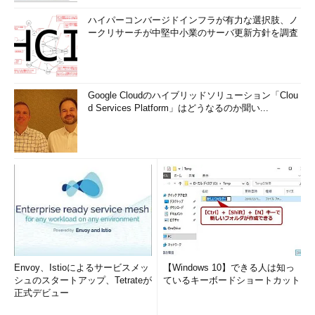
ル側のマウス・カーソル。これは、リモート・デ
スクトップやVirtual PC／Virtual Serverなどで操
ハイパーコンバージドインフラが有力な選択肢、ノ
作している場合と同じ。
ークリサーチが中堅中小業のサーバ更新方針を調査
（8）
UltraVNCのサーバ・アイコン。これをダ
ブルクリックすると、設定画面（この中央に表示
されているダイアログ）が表示される。
Google Cloudのハイブリッドソリューション「Clou
d Services Platform」はどうなるのか聞い...
ビューアの操作画面についてはここでは詳しく述べないので、
付属のドキュメントを読むか、適宜操作してみればすぐに分かる
であろう。
■この記事と関連性の高い別の記事
UltraVNCでコンピュータをリモート制御する（サーバ
編）
（TIPS）
UltraVNCの描画設定を変更してレスポンスを向上させる
（TIPS）
リモートからWindowsデスクトップを制御する方法
Envoy、Istioによるサービスメッ
【Windows 10】できる人は知っ
シュのスタートアップ、Tetrateが
（NetMeetingを利用する方法）
ているキーボードショートカット
（TIPS）
正式デビュー
Windows Updateの不要な項目を表示させないようにす