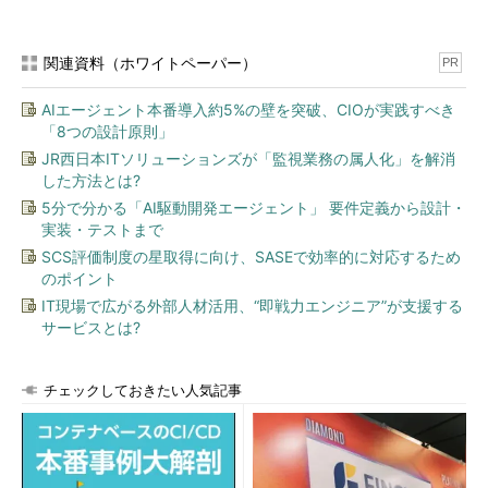
のであれば、［UltraVNC デスクトップアイコンを作成］を選ん
でおくとよいだろう。
関連資料（ホワイトペーパー）
PR
●UltraVNCの起動
AIエージェント本番導入約5%の壁を突破、CIOが実践すべき
インストール作業が完了すると、［スタート］メニュー
「8つの設計原則」
［UltraVNC］という項目が作成される。
JR西日本ITソリューションズが「監視業務の属人化」を解消
した方法とは?
5分で分かる「AI駆動開発エージェント」 要件定義から設計・
実装・テストまで
SCS評価制度の星取得に向け、SASEで効率的に対応するため
のポイント
IT現場で広がる外部人材活用、“即戦力エンジニア”が支援する
サービスとは?
ビューアの起動
チェックしておきたい人気記事
ビューアを起動すると、接続先や通信方法などを
設定するダイアログが表示される。
（1）
接続先の指定。
（2）
接続速度の指定。デフォルトの［自動］
でよいだろう。