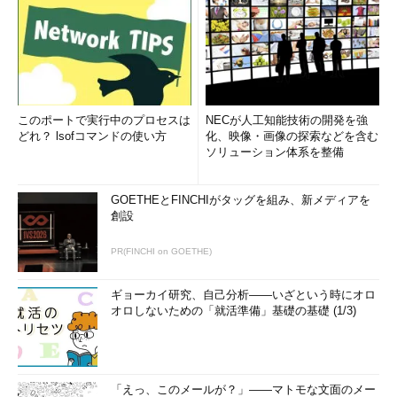
このポートで実行中のプロセスは
NECが人工知能技術の開発を強
どれ？ lsofコマンドの使い方
化、映像・画像の探索などを含む
ソリューション体系を整備
GOETHEとFINCHIがタッグを組み、新メディアを
創設
PR(FINCHI on GOETHE)
ギョーカイ研究、自己分析――いざという時にオロ
オロしないための「就活準備」基礎の基礎 (1/3)
「えっ、このメールが？」――マトモな文面のメー