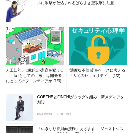
ルに攻撃が仕込まれるばらまき型攻撃に注意
人工知能／自動化が家庭を変える
“適度な不信感”をベースに考える
――IoTとしての「家」は開発者
「人間のセキュリティ」 (1/2)
にとってのフロンティアか (1/3)
GOETHEとFINCHIがタッグを組み、新メディアを
創設
PR(FINCHI on GOETHE)
「いきなり役員面接権」あげます──ジャストシス