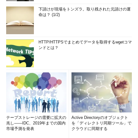
下請けが現場をトンズラ。取り残された元請けの運
命は？ (1/2)
HTTP/HTTPSでまとめてデータを取得するwgetコマ
ンドとは？
テープストレージの需要に拡大の
Active Directoryのオブジェクト
兆し――IDC、2019年までの国内
を「ディレクトリ同期ツール」で
市場予測を発表
クラウドに同期する