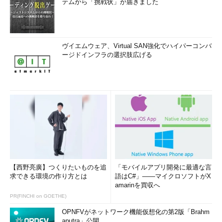
テムから「挑戦状」が届きました
ヴイエムウェア、Virtual SAN強化でハイパーコンバ
ージドインフラの選択肢広げる
【西野亮廣】つくりたいものを追
「モバイルアプリ開発に最適な言
求できる環境の作り方とは
語はC#」――マイクロソフトがX
amarinを買収へ
PR(FINCHI on GOETHE)
OPNFVがネットワーク機能仮想化の第2版「Brahm
aputra」公開