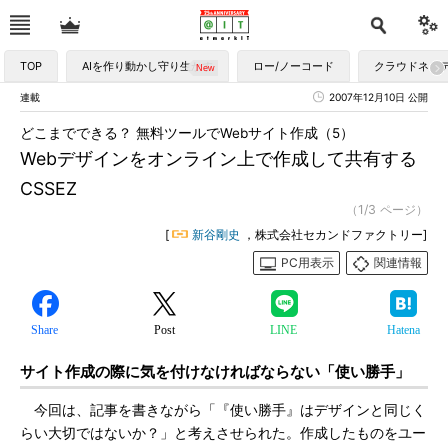
TOP
AIを作り動かし守り生かす
ロー/ノーコード
クラウドネイ
連載
2007年12月10日 公開
どこまでできる？ 無料ツールでWebサイト作成（5）
Webデザインをオンライン上で作成して共有する
CSSEZ
（1/3 ページ）
[
新谷剛史
，株式会社セカンドファクトリー]
PC用表示
関連情報
Share
Post
LINE
Hatena
サイト作成の際に気を付けなければならない「使い勝手」
今回は、記事を書きながら「『使い勝手』はデザインと同じく
らい大切ではないか？」と考えさせられた。作成したものをユー