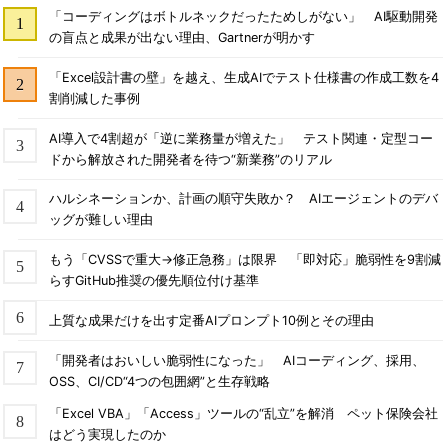
「コーディングはボトルネックだったためしがない」 AI駆動開発
の盲点と成果が出ない理由、Gartnerが明かす
「Excel設計書の壁」を越え、生成AIでテスト仕様書の作成工数を4
割削減した事例
AI導入で4割超が「逆に業務量が増えた」 テスト関連・定型コー
ドから解放された開発者を待つ“新業務”のリアル
ハルシネーションか、計画の順守失敗か？ AIエージェントのデバ
ッグが難しい理由
もう「CVSSで重大→修正急務」は限界 「即対応」脆弱性を9割減
らすGitHub推奨の優先順位付け基準
上質な成果だけを出す定番AIプロンプト10例とその理由
「開発者はおいしい脆弱性になった」 AIコーディング、採用、
OSS、CI/CD“4つの包囲網”と生存戦略
「Excel VBA」「Access」ツールの“乱立”を解消 ペット保険会社
はどう実現したのか