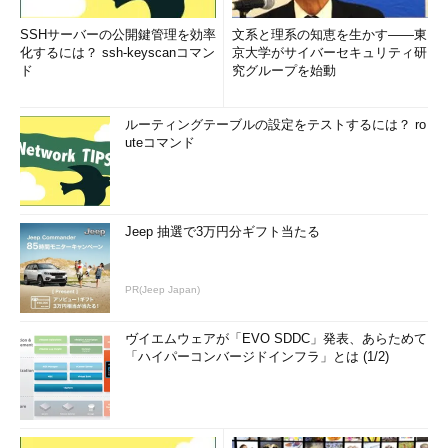
SSHサーバーの公開鍵管理を効率
文系と理系の知恵を生かす――東
化するには？ ssh-keyscanコマン
京大学がサイバーセキュリティ研
ド
究グループを始動
ルーティングテーブルの設定をテストするには？ ro
uteコマンド
Jeep 抽選で3万円分ギフト当たる
PR(Jeep Japan)
ヴイエムウェアが「EVO SDDC」発表、あらためて
「ハイパーコンバージドインフラ」とは (1/2)