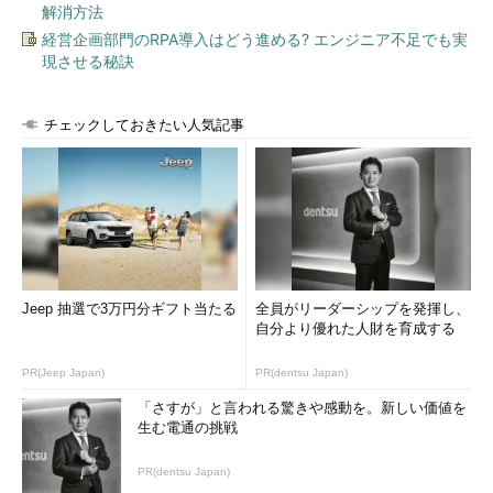
解消方法
経営企画部門のRPA導入はどう進める? エンジニア不足でも実
現させる秘訣
チェックしておきたい人気記事
Jeep 抽選で3万円分ギフト当たる
全員がリーダーシップを発揮し、
自分より優れた人財を育成する
PR(Jeep Japan)
PR(dentsu Japan)
「さすが」と言われる驚きや感動を。新しい価値を
生む電通の挑戦
PR(dentsu Japan)