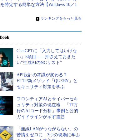
を特定する簡単な方法【Windows 10／1
】
»
ランキングをもっと見る
Book
ChatGPTに「入力してはいけな
い」5項目――押さえておきた
い“生成AIのNGリスト”
API設計の常識が変わる？
HTTP新メソッド「QUERY」と
セキュリティ対策を学ぶ
フロンティアAIとサイバーセキ
ュリティ対策の現在地 「17万
行のAIコード分析」事例と公的
ガイドラインが示す道筋
「無線LANがつながらない」の
苦情をゼロに 3つの現場に学ぶ