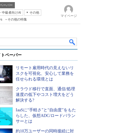
ペーパー
・中級者向けAI
その他
マイページ
ws
その他の特集
イトペーパー
リモート雇用時代の見えないリ
スクを可視化、安心して業務を
任せられる環境とは
クラウド移行で直面、通信/処理
k
速度の低下やコスト増大をどう
解決する?
IaaSに“手軽さ”と“自由度”をもた
らした、仮想ADC/ロードバラン
サーとは
約10万ユーザーの同時接続に対