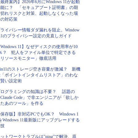
最終案内】2026年6月にWindows 11が起動
不能に？ 「セキュアブート証明書」の期
限切れリスクと対策、起動しなくなった場
合の対応策
ライバシー情報ダダ漏れを阻止。Window
 11のプライバシー設定の見直しガイド
Windows 11】なぜディスクの使用率が10
0％？ 犯人をファイル単位で特定できる
「リソースモニター」徹底活用
in11のストレージ空き容量が激減？ 新機
能「ポイントインタイムリストア」のわな
と賢い設定術
プログラミングの知識は不要？ 話題の
Claude Code」で非エンジニアが「欲しか
ったあのツール」を作る
保存版】非対応PCでもOK？ Windows 1
をWindows 11最新版にアップグレードする
裏技
ットワークトラブルは”ping”で解決、原