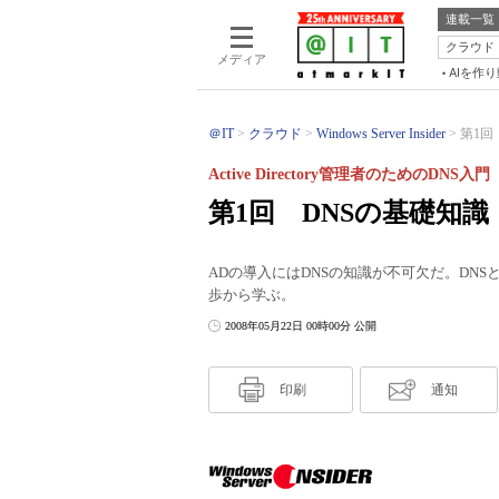
連載一覧
クラウド
メディア
AIを作
＠IT
クラウド
Windows Server Insider
第1回 
Active Directory管理者のためのDNS入門
第1回 DNSの基礎知識
ADの導入にはDNSの知識が不可欠だ。DNS
歩から学ぶ。
2008年05月22日 00時00分 公開
印刷
通知