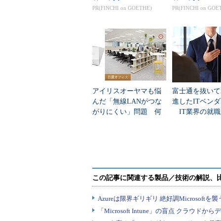
PR(FINCHI on GOETHE)
PR(FINCHI on GOE
アイリスオーヤマも悩
富士通を抜いて
DNSの仕組み
んだ「無線LANがつな
進したITベン
がりにくい」問題 何
IT業界の就職
を変えて解決した？
業トップ20