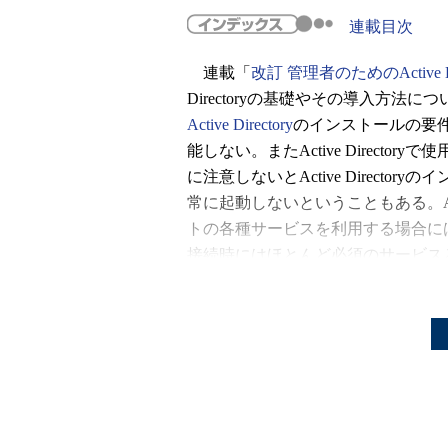
連載目次
連載「
改訂 管理者のためのActive Di
Directoryの基礎やその導入方法に
Active Directory
のインストールの要件にも
能しない。またActive Direct
に注意しないとActive Direct
常に起動しないということもある。Acti
トの各種サービスを利用する場合に
接続時にはほとんど必須のサービス
Active Directory環境での利用
いきたい。今後は以下のような内容
第1回 DNSの基礎知識（今回）
第2回 Windows DNSサービスのイン
第3回 ケース別Windows DNSの設
第4回 Windows DNSサービスの管