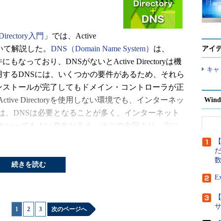
rectory入門
」では、Active
ついて解説した。
DNS（Domain Name System）
は、
アイ
なっており、DNSがないとActive Directoryは機
キャ
oryで使用するDNSには、いくつかの要件があるため、それら
oryのインストールが完了してもドメイン・コントローラが正
ve Directoryを使用しない環境でも、インターネッ
Wind
は、DNSは必要となることが多く、インターネット
といってもよい存在だろう。そこで今回より、主に
を前提としたWindows DNSサーバの基礎知識を順に解説して
【
で解説を進める予定である。
だ
続きを読む
E
ストール（2008/07/31公開）
【
定例
1
|
2
|
3
次のページへ
理作業