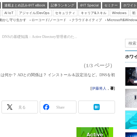
連載まとめ読み＠IT eBook
記事ランキング
＠IT Special
セミナー
ホワイト
AI IoT
アジャイル/DevOps
セキュリティ
キャリア&スキル
Windows
初
り動かし守り生かす
ローコード/ノーコード
クラウドネイティブ
Microsoft&Windo
Server & Storage
HTML5 + UX
DNSの基礎知識：Active Directory管理者のた...
Smart & Social
Coding Edge
ホワ
Java Agile
（1/3 ページ）
Database Expert
とは何か？ ADとの関係は？ インストール＆設定法など。DNSを初
Linux ＆ OSS
[
伊藤将人
，
著
]
Master of IP Networ
Security & Trust
見る
Share
Test & Tools
Insider.NET
ブログ