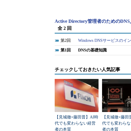
Active DirectoryとDNS
Active Directoryを利用するためにはD
Active Directory管理者のためのD
かの要件があるため、それらに注意しな
全 2 回
ともある。本連載では、Active Directo
入や管理方法について解説する。以下の画面はW
2
Windows DNSサービスの
である。Active Directory用
る。
1
DNSの基礎知識
チェックしておきたい人気記事
【見城徹×藤田晋】AI時
【見城徹×藤田
代でも変わらない経営
代でも変わらな
者の本質
者の本質