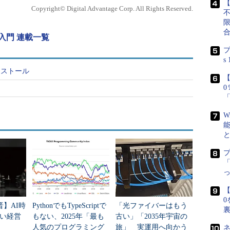
【
Copyright© Digital Advantage Corp. All Rights Reserved.
NSが必須である。Active Directoryで使用するDNSにはいくつ
NS入門 連載一覧
いとドメイン・コントローラが正常に起動しないというこ
プ
ry環境を構築するために必要な、Windows ServerのDNSの導
s
indows Server 2003に付属のDNSサーバの管理画面
インストール
にいくつかの特殊なゾーンやレコードが定義されていることが確認でき
【
W
「
【
0
晋】AI時
PythonでもTypeScriptで
「光ファイバーはもう
い経営
もない、2025年「最も
古い」「2035年宇宙の
人気のプログラミング
旅」 実運用へ向かう
ネ