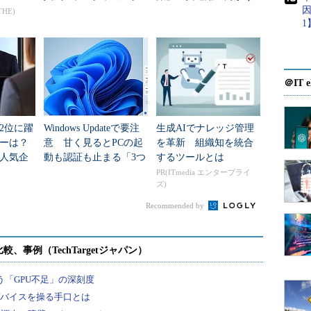
因
言語」
データセンター新技術
THE)
1
＠IT e
2位に躍
Windows Updateで要注
生成AIでナレッジ管理
ダーは？
意 甘く見るとPCの起
を革新 組織知を統合
人気企
動も認証も止まる「3つ
するツールとは
のセキュリティ移行」
PR(ITmedia エンタープライ
ズ)
Recommended by