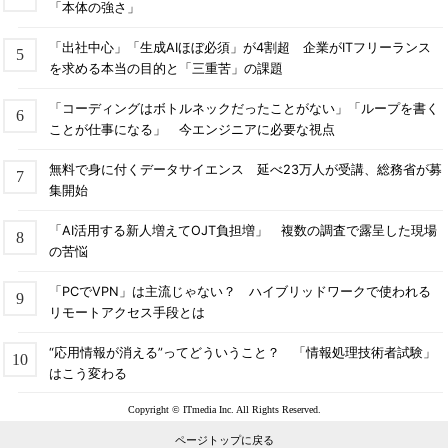
「本体の強さ」
「出社中心」「生成AIほぼ必須」が4割超 企業がITフリーランス
を求める本当の目的と「三重苦」の課題
「コーディングはボトルネックだったことがない」「ループを書く
ことが仕事になる」 今エンジニアに必要な視点
無料で身に付くデータサイエンス 延べ23万人が受講、総務省が募
集開始
「AI活用する新人増えてOJT負担増」 複数の調査で露呈した現場
の苦悩
「PCでVPN」は主流じゃない？ ハイブリッドワークで使われる
リモートアクセス手段とは
“応用情報が消える”ってどういうこと？ 「情報処理技術者試験」
はこう変わる
Copyright © ITmedia Inc. All Rights Reserved.
ページトップに戻る