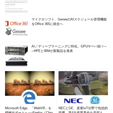
マイクロソフト、GeneeのAIスケジュール管理機能
をOffice 365に統合へ
AI／ディープラーニングに特化、GPUサーバ続々─
─HPEとIBMが新製品を発表
Microsoft Edge、「WebVR」を
NECとGE、産業IoT分野で包括的
積極サポートへ──Firefox／Chro
提携 第4次産業革命を見据え