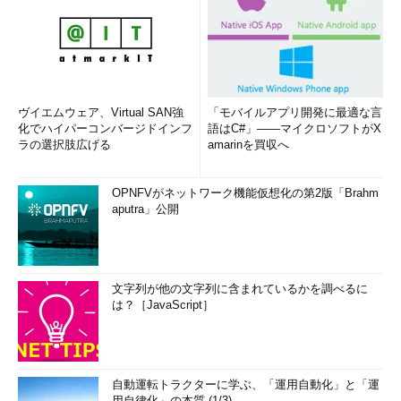
ヴイエムウェア、Virtual SAN強
「モバイルアプリ開発に最適な言
化でハイパーコンバージドインフ
語はC#」――マイクロソフトがX
ラの選択肢広げる
amarinを買収へ
OPNFVがネットワーク機能仮想化の第2版「Brahm
aputra」公開
文字列が他の文字列に含まれているかを調べるに
は？［JavaScript］
自動運転トラクターに学ぶ、「運用自動化」と「運
用自律化」の本質 (1/3)