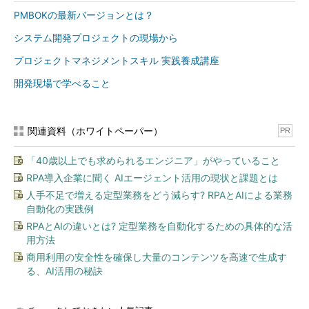
PMBOKの最新バージョンとは？
●
マイナスのリスク（脅威）に対する戦略
― 回避（脅威を取り除く）
システム開発プロジェクトの現場から
― 転嫁（脅威を第三者に移転する）
プロジェクトマネジメントスキル 実践養成講座
― 軽減（発生確率または影響度を下げる）
開発現場で学べること
●
プラスのリスク（好機）に対する戦略
― 活用（好機が確実に到来するようにす
る）
関連資料（ホワイトペーパー）
PR
― 共有（好機をとらえる能力のある第三者
にオーナーシップを割り当てる）
「40歳以上でも求められるエンジニア」がやっていること
― 強化（発生確率やプラスの影響を増加さ
RPA導入企業に聞く AIエージェント活用の現状と課題とは
せる）
人手不足で増える定型業務をどう減らす? RPAとAIによる業務
自動化の実践例
●
好機・脅威両面戦略
RPAとAIの違いとは? 定型業務を自動化するための具体的な活
― 受容（リスクを受ける）
用方法
商用利用の安全性を確保し大量のコンテンツを高速で生成す
最初はプラスのリスクに対する戦略は考えなくてよい。従っ
る、AI活用の秘訣
て、最初は回避、転嫁、軽減、受容の4つに分けて対応策を考え
ればよい。これもやり方自体は難しい話ではない。