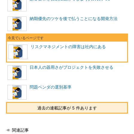
↓
リスク対応計画
納期優先のツケを後で払うことになる開発方法
↓
リスクの監視・コントロール
リスクマネジメントの障害は社内にある
図 リスク分析の手順
リスク識別を簡便に済ます方法は、チェックリストの活用であ
る。ソフトウェアの開発で発生するリスクはある程度パターン化
日本人の器用さがプロジェクトを失敗させる
される。このパターン化されたリスクを洗い出してチェックして
おけば、誰でも比較的容易にリスクを把握することができる。定
性的リスク分析は、リスクの大きさを影響度と発生確率に分解
問題ベンダの選別基準
し、それぞれを3段階あるいは5段階で評価すればよいので、難
しい話ではない。リスク対応計画は、各リスクの対応策を考える
作業である。ここも、最初からあれもこれもと考える必要はな
過去の連載記事が 5 件あります
く、定性的リスク分析で重要と判定されたリスクに限定して対応
策を考えていけばよい。PMBOKでは、リスクの対応戦略を次の
ように分類している。
関連記事