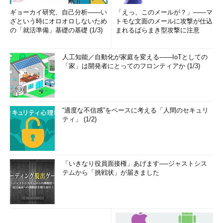
ギョーカイ研究、自己分析――い
「えっ、このメールが？」――マ
ざという時にオロオロしないため
トモな文面のメールに攻撃が仕込
の「就活準備」基礎の基礎 (1/3)
まれるばらまき型攻撃に注意
人工知能／自動化が家庭を変える――IoTとしての
「家」は開発者にとってのフロンティアか (1/3)
“適度な不信感”をベースに考える「人間のセキュリ
ティ」 (1/2)
「いきなり役員面接権」あげます──ジャストシス
テムから「挑戦状」が届きました