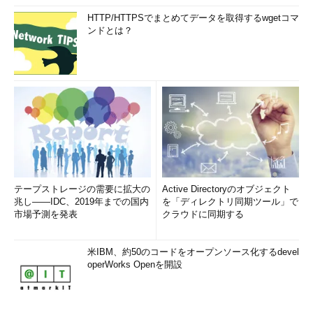
に、『
ITエンジニアのための【法律】がわかる本
』（翔泳
社）、『実践ナビゲーション経営』（同友館）、『情報処理教
HTTP/HTTPSでまとめてデータを取得するwgetコマ
ンドとは？
科書システム監査技術者』（翔泳社）などがある。そのほか、
PMI公式認定のネットラーニングの
eラーニング講座
「ITプロ
ジェクト・マネジメント」「PMBOK第3版要説」の執筆・監
修も手掛けている。
「次回」へ
テープストレージの需要に拡大の
Active Directoryのオブジェクト
兆し――IDC、2019年までの国内
を「ディレクトリ同期ツール」で
市場予測を発表
クラウドに同期する
米IBM、約50のコードをオープンソース化するdevel
operWorks Openを開設