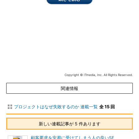
リスク分析の手順は、
図
のようになるが、「定量的リスク分
析」は最初は省略しても大きな問題はない。「リスクマネジメン
ト計画」も最初は簡単なもので済まして構わない。「リスクの監
視・コントロール」は、作業開始後の話になるので、計画段階で
のリスクマネジメントの作業は、「リスク識別」「定性的リスク
分析」「リスク対応計画」の3つが中心となる。
リスク・マネジメント計画
↓
Copyright © ITmedia, Inc. All Rights Reserved.
リスク識別
関連情報
↓
定性的リスク分析
プロジェクトはなぜ失敗するのか 連載一覧
全 15 回
↓
新しい連載記事が 5 件あります
（定量的リスク分析）
顧客要求を安易に受けてしまう人の良いSE