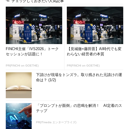
チェックしておきたい人気記事
リスクマネジメントはすぐに開始できる
このように、リスクマネジメントは、その会社の管理レベルに
応じて、簡便な方法でも開始できる。PMBOKの9つのマネジメン
ト領域の中でも、最も簡単に導入できるといっても過言ではな
い。リスクマネジメントを難しいものと考えるのではなく、まず
は導入してみるという姿勢で、早急に導入を進めてほしい。それ
FINCHI主催「IVS2026」トーク
【見城徹×藤田晋】AI時代でも変
だけで、プロジェクトの失敗はかなり減らせるはずである。
セッションが話題に！
わらない経営者の本質
著者プロフィール
PR(FINCHI on GOETHE)
PR(FINCHI on GOETHE)
下請けが現場をトンズラ。取り残された元請けの運
落合和雄
命は？ (1/2)
1953年生まれ。1977年東京大学卒業後、新日鉄情報通信シス
テム（現新日鉄ソリューションズ）などを経て、現在経営コン
サルタント、システムコンサルタント、税理士として活動中。
「プロンプトが面倒」の悲鳴を解消！ AI定着のス
経営計画立案、企業再建などの経営指導、プロジェクトマネジ
テップ
メント、システム監査などのIT関係を中心に、コンサルティン
グ・講演・執筆など、幅広い活動を展開している。主な著書
PR(ITmedia エンタープライズ)