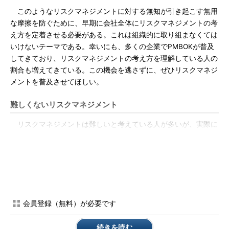
このようなリスクマネジメントに対する無知が引き起こす無用
な摩擦を防ぐために、早期に会社全体にリスクマネジメントの考
え方を定着させる必要がある。これは組織的に取り組まなくては
いけないテーマである。幸いにも、多くの企業でPMBOKが普及
してきており、リスクマネジメントの考え方を理解している人の
割合も増えてきている。この機会を逃さずに、ぜひリスクマネジ
メントを普及させてほしい。
難しくないリスクマネジメント
リスクマネジメントは難しいと考えている人が多いが、実際に
やってみると、決して難しいことはない。リスク分析には、リス
クを数値で捉える定量的リスク分析と、多段階評価などで定性的
にリスクを捉える定性的リスク分析がある。
定量的リスク分析に本格的に取り組もうとすると、いろいろと
難しい問題が出てくるが、最初から定量的リスク分析に取り組む
会員登録（無料）が必要です
必要はない。最初は、定性的リスク分析だけにして、その精度を
高めることからスタートすることが重要である。
続きを読む