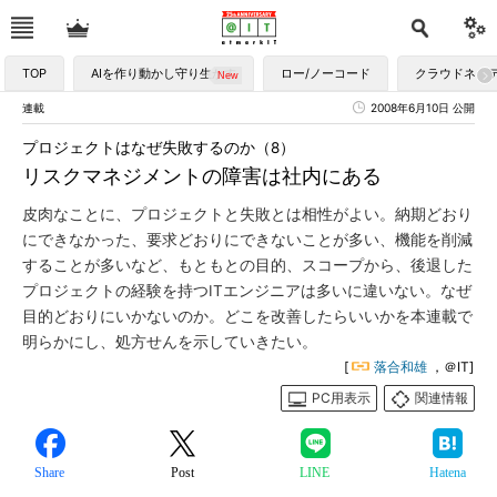
TOP
AIを作り動かし守り生かす
ロー/ノーコード
クラウドネイ
連載
2008年6月10日 公開
プロジェクトはなぜ失敗するのか（8）
リスクマネジメントの障害は社内にある
皮肉なことに、プロジェクトと失敗とは相性がよい。納期どおり
にできなかった、要求どおりにできないことが多い、機能を削減
することが多いなど、もともとの目的、スコープから、後退した
プロジェクトの経験を持つITエンジニアは多いに違いない。なぜ
目的どおりにいかないのか。どこを改善したらいいかを本連載で
明らかにし、処方せんを示していきたい。
[
落合和雄
，＠IT]
PC用表示
関連情報
Share
Post
LINE
Hatena