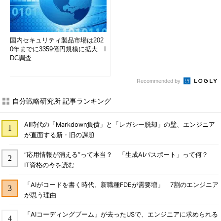
国内セキュリティ製品市場は202
0年までに3359億円規模に拡大 I
DC調査
Recommended by
自分戦略研究所 記事ランキング
AI時代の「Markdown負債」と「レガシー脱却」の壁、エンジニア
が直面する新・旧の課題
“応用情報が消える”って本当？ 「生成AIパスポート」って何？
IT資格の今を読む
「AIがコードを書く時代、新職種FDEが需要増」 7割のエンジニア
が思う理由
「AIコーディングブーム」が去ったUSで、エンジニアに求められる