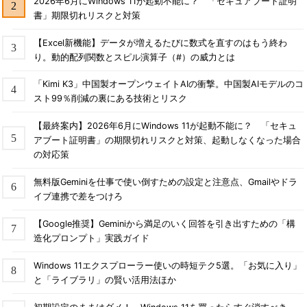
2026年6月にWindows 11が起動不能に？ 「セキュアブート証明
書」期限切れリスクと対策
【Excel新機能】データが増えるたびに数式を直すのはもう終わ
り。動的配列関数とスピル演算子（#）の威力とは
「Kimi K3」中国製オープンウェイトAIの衝撃。中国製AIモデルのコ
スト99％削減の裏にある技術とリスク
【最終案内】2026年6月にWindows 11が起動不能に？ 「セキュ
アブート証明書」の期限切れリスクと対策、起動しなくなった場合
の対応策
無料版Geminiを仕事で使い倒すための設定と注意点、Gmailやドラ
イブ連携で差をつけろ
【Google推奨】Geminiから満足のいく回答を引き出すための「構
造化プロンプト」実践ガイド
Windows 11エクスプローラー使いの時短テク5選。「お気に入り」
と「ライブラリ」の賢い活用法ほか