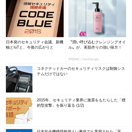
日本発のセキュリティ会議、新機
〝潤い呼び込むクレンジングオイ
軸とIoTと、今後の広がりと
ル〟が、美肌作りの強い味方！
PR(DHC｜CanCam.jp)
コネクテッドカーのセキュリティリスクは制御シス
テムだけではない
2015年、セキュリティ業界に激震をもたらした「標
的型攻撃」を振り返る (1/2)
日本年金機構情報漏えい事件でも悪用された「盲