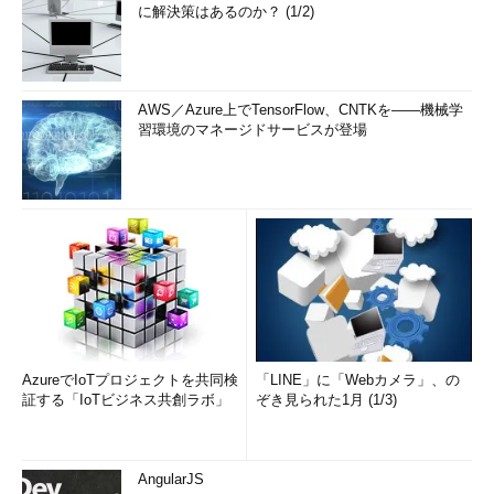
に解決策はあるのか？ (1/2)
AWS／Azure上でTensorFlow、CNTKを――機械学
習環境のマネージドサービスが登場
AzureでIoTプロジェクトを共同検
「LINE」に「Webカメラ」、の
証する「IoTビジネス共創ラボ」
ぞき見られた1月 (1/3)
AngularJS