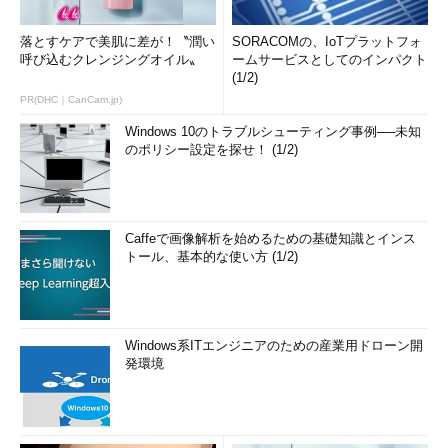
落とすケアで美肌に差が！〝潤い
SORACOMの、IoTプラットフォ
呼び込むクレンジングオイル〟
ームサービスとしてのインパクト
(1/2)
PR(DHC｜CanCam.jp)
Windows 10のトラブルシューティング事例──未知
のポリシー設定を探せ！ (1/2)
Caffeで画像解析を始めるための基礎知識とインス
トール、基本的な使い方 (1/2)
Windows系ITエンジニアのための産業用ドローン開
発環境