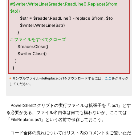
#$writer.WriteLine($reader.ReadLine().Replace($from,
$to))
$str = $reader.ReadLine() -ireplace $from, $to
$writer.WriteLine($str)
}
# ファイルをすべてクローズ
$reader.Close()
$writer.Close()
}
}
※
サンプルファイルFileReplace.ps1をダウンロードするには、
ここ
をクリック
してください。
PowerShellスクリプトの実行ファイルは拡張子を「.ps1」とす
る必要がある。ファイル名自体は何でも構わないが、ここでは
「FileReplace.ps1」という名前で保存しておこう。
コード全体の流れについてはリスト内のコメントをご覧いただ