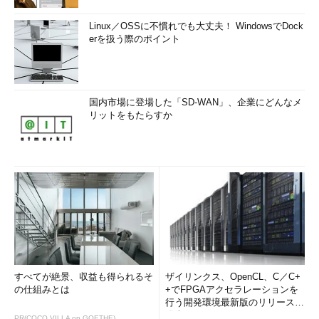
Linux／OSSに不慣れでも大丈夫！ WindowsでDock
erを扱う際のポイント
国内市場に登場した「SD-WAN」、企業にどんなメ
リットをもたらすか
すべてが絶景、収益も得られるそ
ザイリンクス、OpenCL、C／C+
の仕組みとは
+でFPGAアクセラレーションを
行う開発環境最新版のリリースを
発表
PR(COCO VILLA on GOETHE)