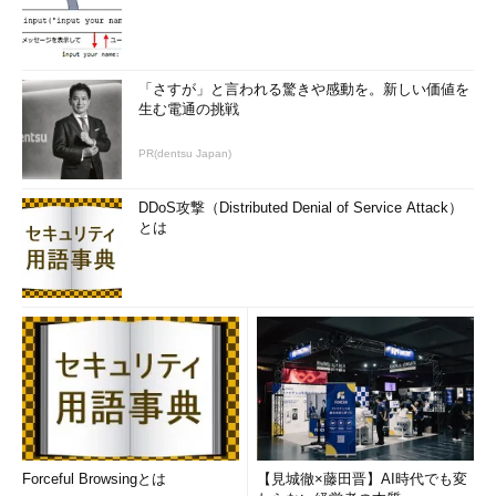
「さすが」と言われる驚きや感動を。新しい価値を
生む電通の挑戦
PR(dentsu Japan)
DDoS攻撃（Distributed Denial of Service Attack）
とは
Forceful Browsingとは
【見城徹×藤田晋】AI時代でも変