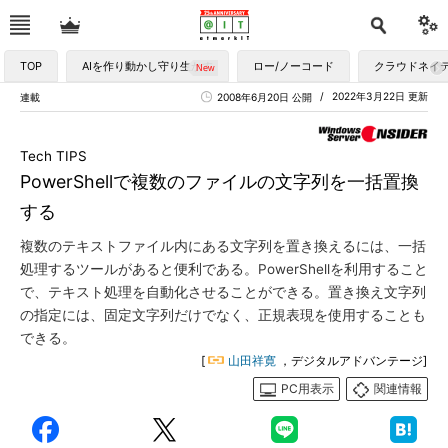
TOP
AIを作り動かし守り生かす
ロー/ノーコード
クラウドネイ
2022年3月22日 更新
連載
2008年6月20日 公開
Tech TIPS
PowerShellで複数のファイルの文字列を一括置換
する
複数のテキストファイル内にある文字列を置き換えるには、一括
処理するツールがあると便利である。PowerShellを利用すること
で、テキスト処理を自動化させることができる。置き換え文字列
の指定には、固定文字列だけでなく、正規表現を使用することも
できる。
[
山田祥寛
，デジタルアドバンテージ]
PC用表示
関連情報