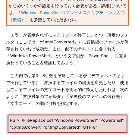
かじめいくつかの設定を行っておく必要がある。詳細について
は、「
Windows PowerShellコマンド＆スクリプティング入門
（後編）
」を参照していただきたい。
エラーが表示されずにスクリプトが終了し、かつ、所定のフォ
ルダ（ここでは「c:\tmp\Converted」）に変換後のファイルが保
存されていれば成功だ。また、配下のテキストに含まれる
「Windows PowerShell」という文字列が「PowerShell」に置き
換わっていることを確認してみよう。
この例では第3～5引数を省略しているが（デフォルトのまま
で実行している）、変換するファイルの場所を変更したり、使用
しているファイルの文字コードを明示的に指定したければ、次の
ように「変換対象のフォルダ」「変換後のファイルの保存先」
「文字コード」の順に引数を指定する。
PS > ./FileReplace.ps1 "Windows PowerShell" "PowerShell"
"c:\tmp\Convert" "c:\tmp\Converted" "UTF-8"