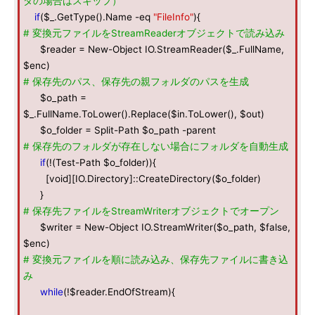
ダの場合はスキップ）
if
($_.GetType().Name -eq
"FileInfo"
){
# 変換元ファイルをStreamReaderオブジェクトで読み込み
$reader = New-Object IO.StreamReader($_.FullName,
$enc)
# 保存先のパス、保存先の親フォルダのパスを生成
$o_path =
$_.FullName.ToLower().Replace($in.ToLower(), $out)
$o_folder = Split-Path $o_path -parent
# 保存先のフォルダが存在しない場合にフォルダを自動生成
if
(!(Test-Path $o_folder)){
[void][IO.Directory]::CreateDirectory($o_folder)
}
# 保存先ファイルをStreamWriterオブジェクトでオープン
$writer = New-Object IO.StreamWriter($o_path, $false,
$enc)
# 変換元ファイルを順に読み込み、保存先ファイルに書き込
み
while
(!$reader.EndOfStream){