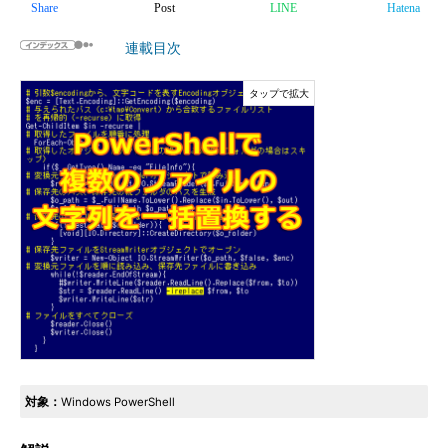
Share
Post
LINE
Hatena
連載目次
対象：
Windows PowerShell