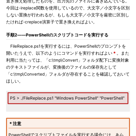
置き換え処理したものを、出力先のファイルに書き込んでいる。
今回は-ireplace関数を使用しているので、大文字／小文字を区別
しない置換が行われるが、もしも大文字／小文字を厳密に区別し
たければ-creplace演算子で置き換えればよい。
手順2――PowerShellのスクリプトコードを実行する
FileReplace.ps1を実行するには、PowerShellのプロンプトを
開いたうえで、以下のようにコマンドを実行すればよい
＊
。また
利用に当たっては、「c:\tmp\Convert」フォルダ配下に変換対象
のテキストファイルが、変換後のファイルの保存先として
「c:\tmp\Converted」フォルダが存在することを確認しておいて
ほしい。
PS > ./FileReplace.ps1 "Windows PowerShell" "PowerShell"
＊注意
PowerShellでスクリプトファイルを実行する場合には、あら