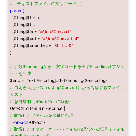
#「テキストファイルの文字コード」）
param
(
[String]$from,
[String]$to,
[String]$in =
"c:\tmp\Convert"
,
[String]$out =
"c:\tmp\Converted"
,
[String]$encoding =
"Shift_JIS"
)
# 引数$encodingから、文字コードを表すEncodingオブジェ
クトを生成
$enc = [Text.Encoding]::GetEncoding($encoding)
# 与えられたパス（c:\tmp\Convert）から合致するファイル
リスト
# を再帰的（-recurse）に取得
Get-ChildItem $in -recurse |
# 取得したファイルを順番に処理
ForEach
-Object {
# 取得したオブジェクトがファイルの場合のみ処理（フォル