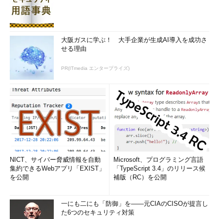
大阪ガスに学ぶ！ 大手企業が生成AI導入を成功さ
せる理由
PR(ITmedia エンタープライズ)
NICT、サイバー脅威情報を自動
Microsoft、プログラミング言語
集約できるWebアプリ「EXIST」
「TypeScript 3.4」のリリース候
を公開
補版（RC）を公開
一にも二にも「防御」を――元CIAのCISOが提言し
た6つのセキュリティ対策