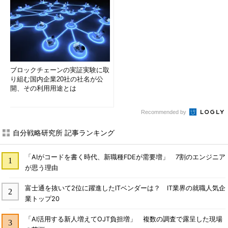
ブロックチェーンの実証実験に取
り組む国内企業20社の社名が公
開、その利用用途とは
Recommended by
自分戦略研究所 記事ランキング
「AIがコードを書く時代、新職種FDEが需要増」 7割のエンジニア
が思う理由
富士通を抜いて2位に躍進したITベンダーは？ IT業界の就職人気企
業トップ20
「AI活用する新人増えてOJT負担増」 複数の調査で露呈した現場