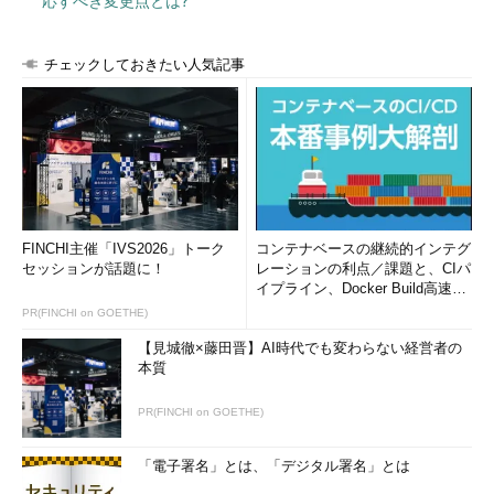
応すべき変更点とは?
チェックしておきたい人気記事
FINCHI主催「IVS2026」トーク
コンテナベースの継続的インテグ
セッションが話題に！
レーションの利点／課題と、CIパ
イプライン、Docker Build高速化
のコツ (1/2...
PR(FINCHI on GOETHE)
【見城徹×藤田晋】AI時代でも変わらない経営者の
本質
PR(FINCHI on GOETHE)
「電子署名」とは、「デジタル署名」とは