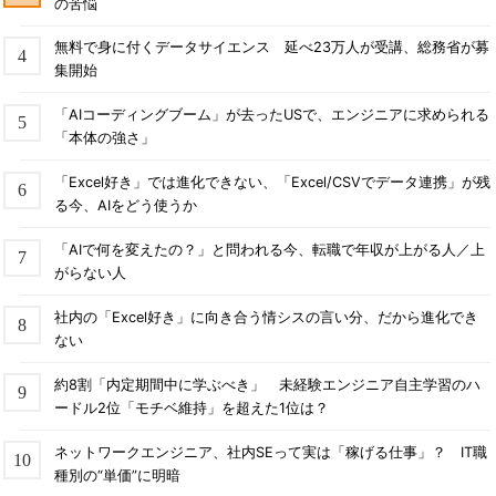
の苦悩
無料で身に付くデータサイエンス 延べ23万人が受講、総務省が募
集開始
「AIコーディングブーム」が去ったUSで、エンジニアに求められる
「本体の強さ」
「Excel好き」では進化できない、「Excel/CSVでデータ連携」が残
る今、AIをどう使うか
「AIで何を変えたの？」と問われる今、転職で年収が上がる人／上
がらない人
社内の「Excel好き」に向き合う情シスの言い分、だから進化でき
ない
約8割「内定期間中に学ぶべき」 未経験エンジニア自主学習のハ
ードル2位「モチベ維持」を超えた1位は？
ネットワークエンジニア、社内SEって実は「稼げる仕事」？ IT職
種別の“単価”に明暗