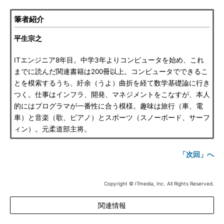
筆者紹介
平生宗之
ITエンジニア8年目。中学3年よりコンピュータを始め、これ
までに読んだ関連書籍は200冊以上。コンピュータでできるこ
とを模索するうち、紆余（うよ）曲折を経て数学基礎論に行き
つく。仕事はインフラ、開発、マネジメントをこなすが、本人
的にはプログラマが一番性に合う模様。趣味は旅行（車、電
車）と音楽（歌、ピアノ）とスポーツ（スノーボード、サーフ
ィン）。元柔道部主将。
「次回」へ
Copyright © ITmedia, Inc. All Rights Reserved.
関連情報