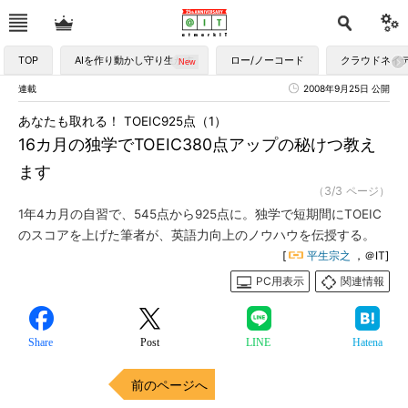
TOP
AIを作り動かし守り生かす
ロー/ノーコード
クラウドネイ
連載
2008年9月25日 公開
あなたも取れる！ TOEIC925点（1）
16カ月の独学でTOEIC380点アップの秘けつ教え
ます
（3/3 ページ）
1年4カ月の自習で、545点から925点に。独学で短期間にTOEIC
のスコアを上げた筆者が、英語力向上のノウハウを伝授する。
[
平生宗之
，＠IT]
PC用表示
関連情報
Share
Post
LINE
Hatena
前のページへ