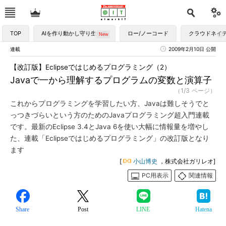
TOP
AIを作り動かし守り生かす
ロー/ノーコード
クラウドネイ
連載
2009年2月10日 公開
【改訂版】Eclipseではじめるプログラミング（2）
Javaで一から理解するプログラムの変数と演算子
（1/3 ページ）
これからプログラミングを学習したい方、Javaは難しそうでと
っつきづらいという方のためのJavaプログラミング超入門連載
です。最新のEclipse 3.4とJava 6を使い大幅に情報量を増やし
た、連載「Eclipseではじめるプログラミング」の改訂版となり
ます
[
小山博史
，株式会社ガリレオ]
PC用表示
関連情報
Share
Post
LINE
Hatena