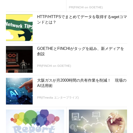
PR(FINCHI on GOETHE)
HTTP/HTTPSでまとめてデータを取得するwgetコマ
ンドとは？
GOETHEとFINCHIがタッグを組み、新メディアを
創設
PR(FINCHI on GOETHE)
大阪ガスが月2000時間の共有作業を削減！ 現場の
AI活用術
PR(ITmedia エンタープライズ)