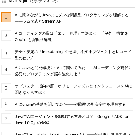
Java Agile 記事ランキング
AIに聞きながらJavaのモダンな関数型プログラミングを理解する
――ラムダ式とStream API
AIコーディングの質は「エラー処理」で決まる 「例外」構文を
Copilotと深掘り解説
安全・安定の「Immutable」の意味、不変オブジェクトとレコード
型の使い方
AIにJavaと開発環境について聞いてみた――AIコーディング時代に
必要なプログラミング脳を強化しよう
オブジェクト指向の肝、ポリモーフィズムとインタフェースをAIに
聞きながら学ぼう
AIにenumの基礎を聞いてみた――列挙型の型安全性を理解する
JavaでAIエージェントを制御する方法とは？ Google「ADK for
Java 1.0.0」の全容
Javaのfor、while、break、continueとは――繰り返し処理の違い