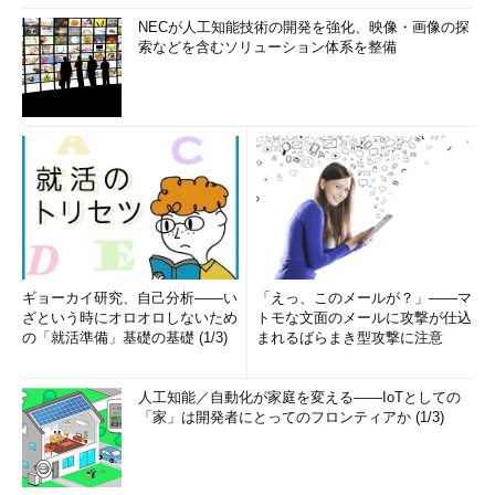
NECが人工知能技術の開発を強化、映像・画像の探
索などを含むソリューション体系を整備
ギョーカイ研究、自己分析――い
「えっ、このメールが？」――マ
ざという時にオロオロしないため
トモな文面のメールに攻撃が仕込
の「就活準備」基礎の基礎 (1/3)
まれるばらまき型攻撃に注意
人工知能／自動化が家庭を変える――IoTとしての
「家」は開発者にとってのフロンティアか (1/3)