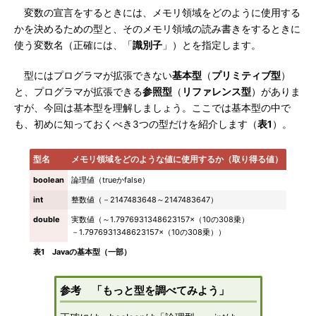
変数の宣言をするときには、メモリ領域をどのように使用する
かを決めるための型と、そのメモリ領域の読み書きをするときに
使う変数名（正確には、「
識別子
」）とを指定します。
型にはプログラマが拡張できない
基本型
（
プリミティブ型
）
と、プログラマが拡張できる
参照型
（
リファレンス型
）がありま
すが、今回は基本型を理解しましょう。ここでは基本型の中で
も、初めに知っておくべき3つの型だけを紹介します（
表1
）。
型名
メモリ領域をどのような値に使用するか（取り得る値）
boolean
論理値（trueかfalse）
int
整数値（－2147483648～2147483647）
double
実数値（～1.7976931348623157×（10の308乗）
－1.7976931348623157×（10の308乗））
表1 Javaの基本型（一部）
参考 「もっと型を調べてみよう」