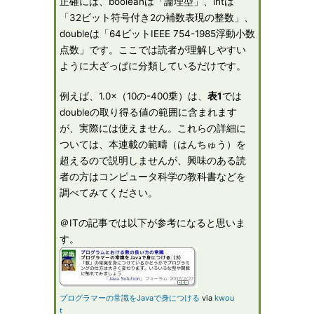
正確には、booleanは「論理型」、intは
「32ビット符号付き2の補数表現の整数」、
doubleは「64ビットIEEE 754-1985浮動小数
点数」です。ここでは読者が理解しやすい
ように大ざっぱに分類しているだけです。
例えば、1.0×（10の-400乗）は、
表1
では
doubleの取り得る値の範囲に含まれます
が、実際には使えません。これらの詳細に
ついては、本連載の範疇（はんちゅう）を
超えるので説明しませんが、興味のある読
者の方はコンピュータ科学の教科書などを
調べてみてください。
＠ITの記事では以下が参考になると思いま
す。
プログラマーの常識をJavaで身につける
via
kwou
t