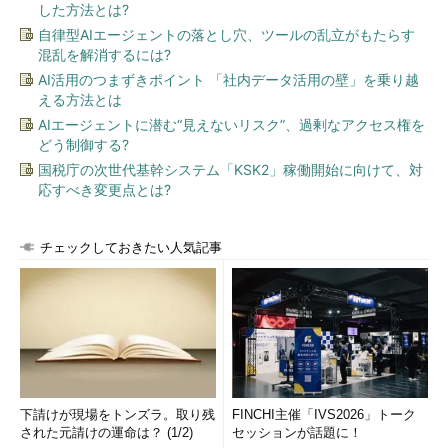
した方法とは?
自律型AIエージェントの落とし穴、ツールの乱立がもたらす
混乱を解消するには?
AI活用のつまずきポイント 「社内データ活用の壁」を乗り越
える方法とは
AIエージェントに潜む“見えないリスク”、過剰なアクセス権を
どう制御する?
国税庁の次世代基幹システム「KSK2」稼働開始に向けて、対
応すべき変更点とは?
チェックしておきたい人気記事
下請けが現場をトンズラ。取り残
FINCHI主催「IVS2026」トーク
された元請けの運命は？ (1/2)
セッションが話題に！