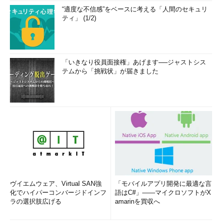
“適度な不信感”をベースに考える「人間のセキュリ
ティ」 (1/2)
「いきなり役員面接権」あげます──ジャストシス
テムから「挑戦状」が届きました
ヴイエムウェア、Virtual SAN強
「モバイルアプリ開発に最適な言
化でハイパーコンバージドインフ
語はC#」――マイクロソフトがX
ラの選択肢広げる
amarinを買収へ