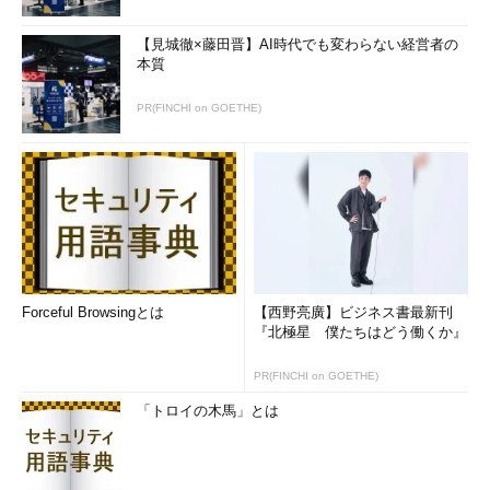
【見城徹×藤田晋】AI時代でも変わらない経営者の
本質
PR(FINCHI on GOETHE)
Forceful Browsingとは
【西野亮廣】ビジネス書最新刊
『北極星 僕たちはどう働くか』
PR(FINCHI on GOETHE)
「トロイの木馬」とは