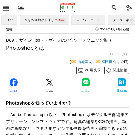
TOP
AIを作り動かし守り生かす
ロー/ノーコード
クラウドネイ
連載
2009年4月28日 公開
D89 デザインTips - デザインのハウツーテクニック集（1）
Photoshopとは
（1/3 ページ）
[
山崎基央
,
福田寅成
，＠IT]
PC用表示
関連情報
Share
Post
LINE
Hatena
Photoshopを知っていますか？
Adobe Photoshop（以下、Photoshop）はデジタル画像編集ア
プリケーションソフトウェアです。写真の編集やCGの描画、動
画の編集など、さまざまなデジタル画像を描画・編集できるのが