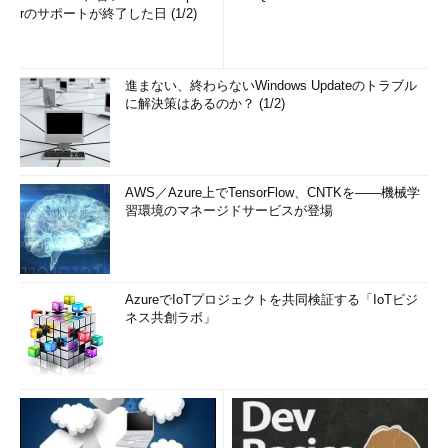
rのサポートが終了した日 (1/2)
進まない、終わらないWindows Updateのトラブル
に解決策はあるのか？ (1/2)
AWS／Azure上でTensorFlow、CNTKを――機械学
習環境のマネージドサービスが登場
AzureでIoTプロジェクトを共同検証する「IoTビジ
ネス共創ラボ」