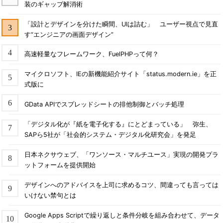
装のギャップ解消術
「設計とデザインを分けた瞬間、UIは詰む」 ユーザー視点で見直
す“エンジニアの画面デザイン”
高速軽量なフレームワーク、FuelPHPって何？
マイクロソフト、IEの新機能紹介サイト「status.modern.ie」を正
式版に
GData APIでスプレッドシートの排他制御とバッチ処理
「デジタル化が『紙を電子化する』にとどまっている」 弥生、
SAPら5社が「社会的システム・デジタル化研究会」を発足
日本ネクサウェブ、「ワンソース・マルチユース」実現の開発プラ
ットフォームを提供開始
デザインへのアドバイスを上司に求めるコツ、間違っても言っては
いけない禁句とは
Google Apps Scriptで繰り返しと条件分岐を組み合わせて、データ