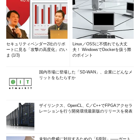
セキュリティベンダー2社のリポ
Linux／OSSに不慣れでも大丈
ートに見る「攻撃の高度化」のい
夫！ WindowsでDockerを扱う際
ま (1/3)
のポイント
国内市場に登場した「SD-WAN」、企業にどんなメ
リットをもたらすか
ザイリンクス、OpenCL、C／C++でFPGAアクセラ
レーションを行う開発環境最新版のリリースを発表
未知の脅威に対抗するための「6原則」――ガート