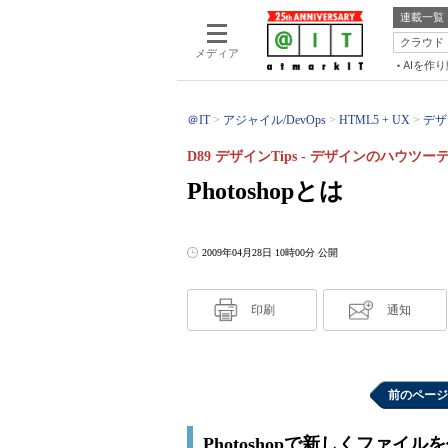
連載一覧
クラウド
メディア
AIを作
＠IT
アジャイル/DevOps
HTML5 + UX
デザ
D89 デザインTips - デザインのハウツ
Photoshopとは
2009年04月28日 10時00分 公開
印刷
通知
前のページ
Photoshopで新しくファイル