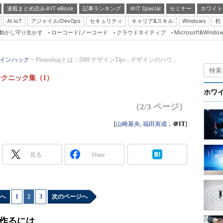
連載まとめ読み＠IT eBook
記事ランキング
＠IT Special
セミナー
ホワイト
AI IoT
アジャイル/DevOps
セキュリティ
キャリア&スキル
Windows
初
り動かし守り生かす
ローコード/ノーコード
クラウドネイティブ
Microsoft&Windo
Server & Storage
HTML5 + UX
インハック
Photoshopとは：D89 デザインTips - デザインのハウ...
Smart & Social
ーテクニック集（1）
Coding Edge
ホワ
Java Agile
（2/3 ページ）
Database Expert
[
山崎基央
,
福田寅成
，
＠IT
]
Linux ＆ OSS
Master of IP Networ
見る
Share
Security & Trust
Test & Tools
へ
1
|
2
|
3
次のページへ
Insider.NET
ブログ
を作るには