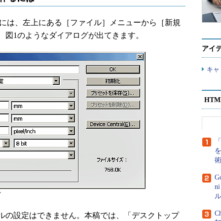
を作るには、左上にある［ファイル］メニューから［新規
、図1のようなダイアログが出てきます。
アイ
キャ
HT
G
n
グ
ル
C
ルの設定はできません。本稿では、「デスクトップ