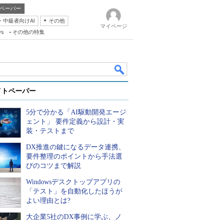
ペーパー
・中級者向けAI
その他
マイページ
ws
その他の特集
イトペーパー
5分で分かる「AI駆動開発エージ
ェント」 要件定義から設計・実
装・テストまで
DX推進の鍵になるデータ連携、
k
要件整理のポイントから手法選
びのコツまで解説
Windowsデスクトップアプリの
「テスト」を自動化したほうが
よい理由とは?
大企業5社のDX事例に学ぶ、ノ