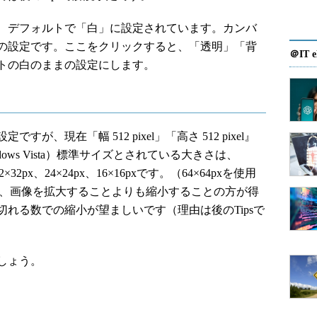
、デフォルトで「白」に設定されています。カンバ
の設定です。ここをクリックすると、「透明」「背
＠IT e
トの白のままの設定にします。
、現在「幅 512 pixel」「高さ 512 pixel』
ows Vista）標準サイズとされている大きさは、
、32×32px、24×24px、16×16pxです。（64×64pxを使用
pでは、画像を拡大することよりも縮小することの方が得
れる数での縮小が望ましいです（理由は後のTipsで
しょう。