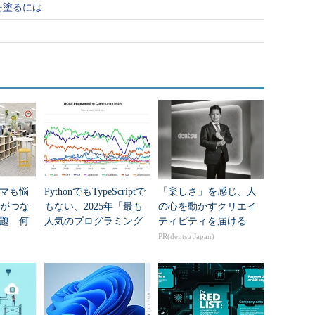
色を塗るには
マも悩
PythonでもTypeScriptで
「楽しさ」を感じ、人
Nがつな
もない、2025年「最も
の心を動かすクリエイ
題 何
人気のプログラミング
ティビティを届ける
た？
言語」
PR(dentsu Japan)