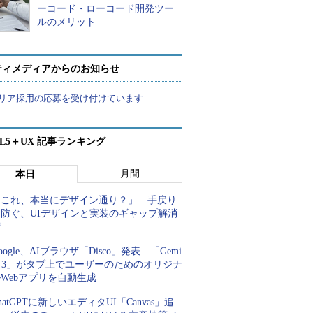
ーコード・ローコード開発ツー
ルのメリット
ティメディアからのお知らせ
リア採用の応募を受け付けています
ML5＋UX 記事ランキング
月間
本日
「これ、本当にデザイン通り？」 手戻り
を防ぐ、UIデザインと実装のギャップ解消
術
oogle、AIブラウザ「Disco」発表 「Gemi
i 3」がタブ上でユーザーのためのオリジナ
Webアプリを自動生成
hatGPTに新しいエディタUI「Canvas」追