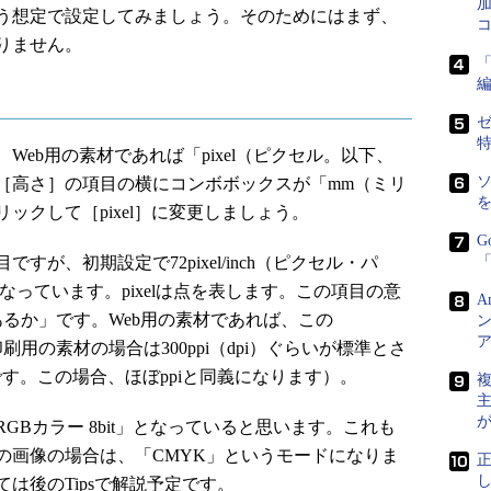
う想定で設定してみましょう。そのためにはまず、
りません。
「
ゼ
eb用の素材であれば「pixel（ピクセル。以下、
］［高さ］の項目の横にコンボボックスが「mm（ミリ
ックして［pixel］に変更しましょう。
G
が、初期設定で72pixel/inch（ピクセル・パ
「
なっています。pixelは点を表します。この項目の意
A
るか」です。Web用の素材であれば、この
ン
印刷用の素材の場合は300ppi（dpi）ぐらいが標準とさ
の略です。この場合、ほぼppiと同義になります）。
複
Bカラー 8bit」となっていると思います。これも
の画像の場合は、「CMYK」というモードになりま
は後のTipsで解説予定です。