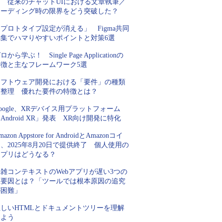
加 従来のチャットUIにおける文章執筆／
コーディング時の限界をどう突破した？
プロトタイプ設定が消える」 Figma共同
編集でハマりやすいポイントと対策6選
ロから学ぶ！ Single Page Applicationの
特徴と主なフレームワーク5選
ソフトウェア開発における「要件」の種類
を整理 優れた要件の特徴とは？
oogle、XRデバイス用プラットフォーム
Android XR」発表 XR向け開発に特化
mazon Appstore for AndroidとAmazonコイ
、2025年8月20日で提供終了 個人使用の
アプリはどうなる？
雑コンテキストのWebアプリが遅い3つの
主要因とは？「ツールでは根本原因の追究
が困難」
正しいHTMLとドキュメントツリーを理解
しよう