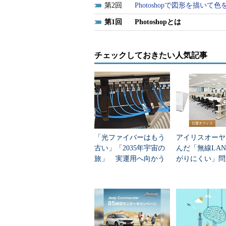
2
Photoshopで図形を描いて
1
Photoshopとは
チェックしておきたい人気記事
「光ファイバーはもう
アイリスオーヤ
古い」「2035年宇宙の
んだ「無線LA
旅」 実運用へ向かう
がりにくい」問
データセンター新技術
を変えて解決し