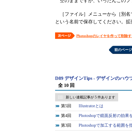
空のままですが、いったんこのフ
［ファイル］メニューから［別名で保
という名前で保存してください。拡張子
Photoshopのレイヤを作って削除
前のページ
D89 デザインTips - デザインの
全 10 回
新しい連載記事が 5 件あります
5
Illustratorとは
4
Photoshopで鏡面反射の効
3
Photoshopで加工する範囲