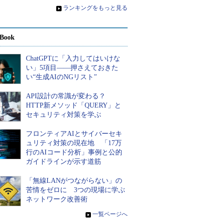
»
ランキングをもっと見る
Book
ChatGPTに「入力してはいけな
い」5項目――押さえておきた
い“生成AIのNGリスト”
API設計の常識が変わる？
HTTP新メソッド「QUERY」と
セキュリティ対策を学ぶ
フロンティアAIとサイバーセキ
ュリティ対策の現在地 「17万
行のAIコード分析」事例と公的
ガイドラインが示す道筋
「無線LANがつながらない」の
苦情をゼロに 3つの現場に学ぶ
ネットワーク改善術
»
一覧ページへ