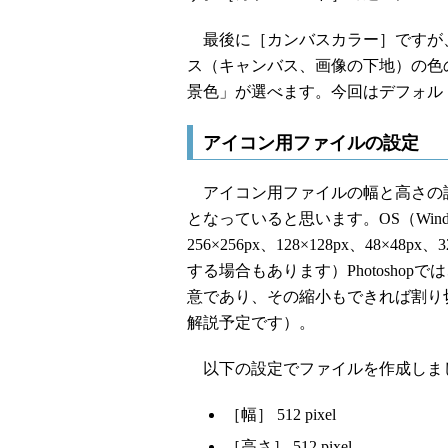
最後に［カンバスカラー］ですが
ス（キャンバス、画像の下地）の色
景色」が選べます。今回はデフォル
アイコン用ファイルの設定
アイコン用ファイルの幅と高さの設定ですが
となっていると思います。OS（Wind
256×256px、128×128px、48×48px
する場合もあります）Photosho
意であり、その縮小もできれば割り切
解説予定です）。
以下の設定でファイルを作成しま
［幅］ 512 pixel
［高さ］ 512 pixel