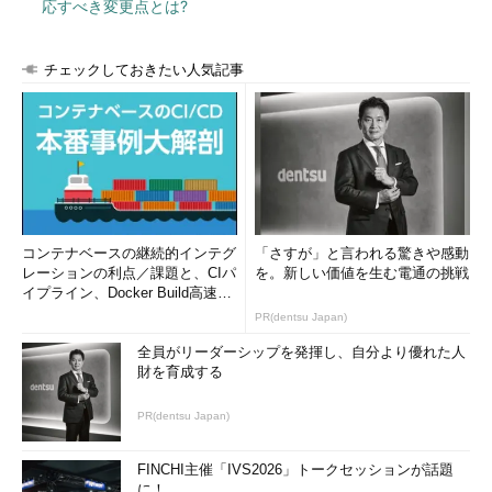
応すべき変更点とは?
チェックしておきたい人気記事
コンテナベースの継続的インテグ
「さすが」と言われる驚きや感動
レーションの利点／課題と、CIパ
を。新しい価値を生む電通の挑戦
イプライン、Docker Build高速化
のコツ (1/2...
PR(dentsu Japan)
全員がリーダーシップを発揮し、自分より優れた人
財を育成する
PR(dentsu Japan)
FINCHI主催「IVS2026」トークセッションが話題
に！