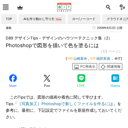
TOP
AIを作り動かし守り生かす
ロー/ノーコード
クラウドネイ
連載
2009年6月2日 公開
D89 デザインTips - デザインのハウツーテクニック集（2）
Photoshopで図形を描いて色を塗るには
（1/3 ページ）
[
山崎基央
,
福田寅成
，＠IT]
PC用表示
関連情報
Share
Post
LINE
Hatena
このTipsでは、図形の描画や着色に関して学びます。
Tips「
［写真加工］Photoshopで新しくファイルを作るには
」を
参考に、最初に、下記設定でファイルを新規作成しておいてくだ
さい。