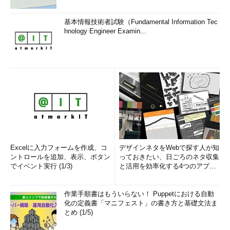
基本情報技術者試験（Fundamental Information Tec
hnology Engineer Examin...
Excelに入力フォームを作成、コ
デザインネタをWebで探す人が知
ントロールを追加、表示、ボタン
っておきたい、日ごろのネタ収集
でイベント実行 (1/3)
と活用を効率化する4つのアプリ
(1/3)
作業手順書はもういらない！ Puppetにおける自動
化の定義書「マニフェスト」の書き方と基礎文法ま
とめ (1/5)