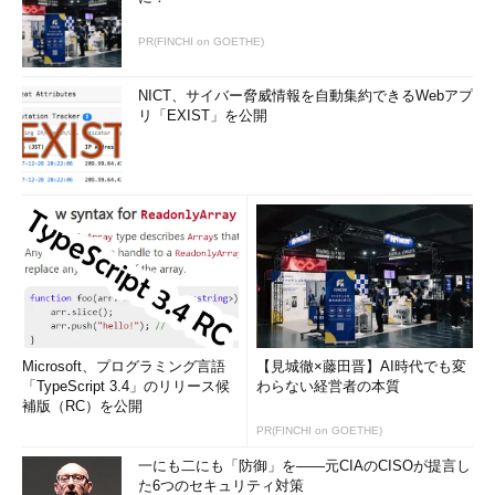
PR(FINCHI on GOETHE)
NICT、サイバー脅威情報を自動集約できるWebアプ
リ「EXIST」を公開
Microsoft、プログラミング言語
【見城徹×藤田晋】AI時代でも変
「TypeScript 3.4」のリリース候
わらない経営者の本質
補版（RC）を公開
PR(FINCHI on GOETHE)
一にも二にも「防御」を――元CIAのCISOが提言し
た6つのセキュリティ対策