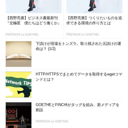
この5つの要素が含まれたキャリア仮説を持っていれば、自分
の専門能力を、長期的視点で高めていくことが可能となります。
また、自分の専門能力について相手（転職先など）に説得力を持
【西野亮廣】ビジネス書最新刊
【西野亮廣】つくりたいものを追
『北極星 僕たちはどう働くか』
求できる環境の作り方とは
って魅力的に話せるため、結果的にエンプロイアビリティを高め
ていくことができるというわけです。
PR(FINCHI on GOETHE)
PR(FINCHI on GOETHE)
エンプロイアビリティを構成する4つの基本能力
下請けが現場をトンズラ。取り残された元請けの運
命は？ (1/2)
佐々木氏は、エンプロイアビリティを構成する基本能力として
以下の4つを挙げています。
●1．専門能力
HTTP/HTTPSでまとめてデータを取得するwgetコマ
ンドとは？
特定の領域に関する知識の確かさ、問題を解決する際の創造
性、論理性、人間関係を含めた腕の確かさのことであり、仕事で
成果を出すための基本中の基本となる要素。
GOETHEとFINCHIがタッグを組み、新メディアを
●2．自己表現力
創設
自分は何ができるか、何をやってきたか、何をやりたいか、と
PR(FINCHI on GOETHE)