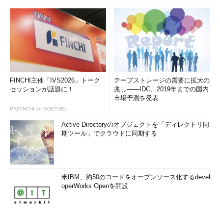
いったことを相手に対して的確に伝えられるプレゼンテーション
能力。たとえ素晴らしい能力を持っていたとしても、それを相手
にきちんと伝えられなければ、転職や独立はなかなかうまくいか
ないものです。
●3．情報力
自分の能力が、自分がやりたい仕事に関連する業界・業種など
FINCHI主催「IVS2026」トーク
テープストレージの需要に拡大の
の世界で、どれだけ評価されるものなのかについて知る能力で
セッションが話題に！
兆し――IDC、2019年までの国内
市場予測を発表
す。端的には、エンプロイアビリティを高めるために参考となる
PR(FINCHI on GOETHE)
情報を集める力ということです。
Active Directoryのオブジェクトを「ディレクトリ同
普段から、仮に自分が転職するとしたら、どんな転職先があ
期ツール」でクラウドに同期する
り、どんな条件で雇ってくれそうなのか、あるいは独立してフリ
ーランスになったとしたら、発注してくれそうな会社や人はどこ
なのか、またいくらぐらい稼げそうか、といったことについて、
意識して情報を集めておけば、いざというとき慌てる必要がない
米IBM、約50のコードをオープンソース化するdevel
operWorks Openを開設
ですよね。現在は、こうした情報を提供してくれるさまざまなサ
ービスがありますので積極的に利用するとともに、社外の人脈を
通じて、さまざまな職場で働く人たちの生の経験や考えを聞くの