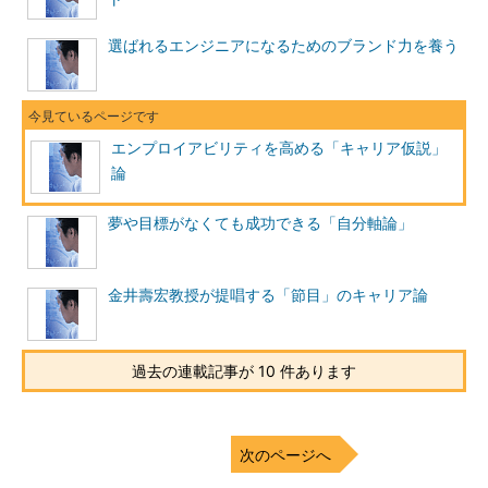
その仕事に長期間にわたって打ち込むキャリアづくりも、エンプ
ロイアビリティの一側面といえるでしょう。
選ばれるエンジニアになるためのブランド力を養う
できる人は持っている、「キャリア仮説」
佐々木氏はエンプロイアビリティの基本を次のようなものだと
エンプロイアビリティを高める「キャリア仮説」
いいます。
論
雇い主や仕事をくれるクライアントに、「自分はこういう者
で、こういう経験と実績があり、これから、こういうことをして
夢や目標がなくても成功できる「自分軸論」
いきたいので、よろしくお願いします」と自信を持って伝え、自
分を認めてもらう。そして、自分がやるべき仕事をして成果をあ
金井壽宏教授が提唱する「節目」のキャリア論
げ、納得できる処遇を得る。
では、エンプロイアビリティをどのように創造し、磨いていけ
ばいいのでしょうか？
過去の連載記事が 10 件あります
エンプロイアビリティの高い人たちに共通するのは、魅力的な
キャリア仮説の存在だと、佐々木氏は指摘しています。キャリア
次のページへ
仮説とは、自分らしい仕事とはどのようなもので、仕事を通して