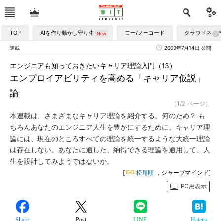
TOP
AIを作り動かし守り生かす
ロー/ノーコード
クラウドネイ
連載
2009年7月14日 公開
エンジニアも知っておきたいキャリア理論入門（13）
エンプロイアビリティを高める「キャリア仮説」
論
（1/2 ページ）
本連載は、さまざまなキャリア理論を紹介する。何のため？ も
ちろんあなたのエンジニア人生を豊かにするために。キャリア理
論には、現在のところすべての理論を統一するような大統一理論
は存在しない。あなたに適した、納得できる理論を適用して、人
生を設計してみようではないか。
[
松尾順
，シャープマインド]
PC用表示
Share
Post
LINE
Hatena