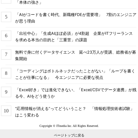
「本体の強さ」
「AIがコードを書く時代、新職種FDEが需要増」 7割のエンジニア
が思う理由
「出社中心」「生成AIほぼ必須」が4割超 企業がITフリーランス
を求める本当の目的と「三重苦」の課題
無料で身に付くデータサイエンス 延べ23万人が受講、総務省が募
集開始
「コーディングはボトルネックだったことがない」「ループを書く
ことが仕事になる」 今エンジニアに必要な視点
「Excel好き」では進化できない、「Excel/CSVでデータ連携」が残
る今、AIをどう使うか
“応用情報が消える”ってどういうこと？ 「情報処理技術者試験」
はこう変わる
Copyright © ITmedia Inc. All Rights Reserved.
ページトップに戻る