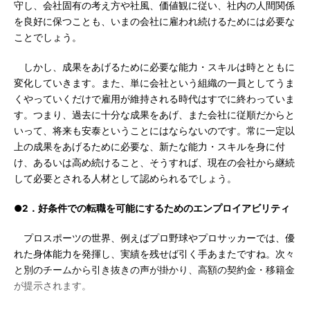
守し、会社固有の考え方や社風、価値観に従い、社内の人間関係
を良好に保つことも、いまの会社に雇われ続けるためには必要な
ことでしょう。
しかし、成果をあげるために必要な能力・スキルは時とともに
変化していきます。また、単に会社という組織の一員としてうま
くやっていくだけで雇用が維持される時代はすでに終わっていま
す。つまり、過去に十分な成果をあげ、また会社に従順だからと
いって、将来も安泰ということにはならないのです。常に一定以
上の成果をあげるために必要な、新たな能力・スキルを身に付
け、あるいは高め続けること、そうすれば、現在の会社から継続
して必要とされる人材として認められるでしょう。
●2．好条件での転職を可能にするためのエンプロイアビリティ
プロスポーツの世界、例えばプロ野球やプロサッカーでは、優
れた身体能力を発揮し、実績を残せば引く手あまたですね。次々
と別のチームから引き抜きの声が掛かり、高額の契約金・移籍金
が提示されます。