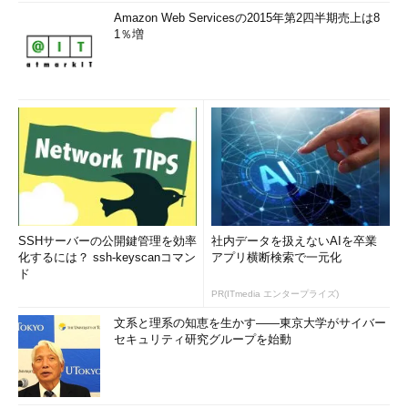
も有効です。
Amazon Web Servicesの2015年第2四半期売上は8
1％増
●4．適応力
雇い主やクライアントとあなたの間にある“ギャップ”を埋めて
いく能力です。高い能力を買われ、好条件で転職できたとして
も、会社の基本方針や社風などを理解し、それに合わせた行動を
取れないと、新しい組織の中で浮いてしまい、成果を出せないと
いうことになりかねません。
従って、単に能力が高いだけでなく、その能力を適切に発揮で
きるよう、ほかの点でギャップがあった場合には、自分を柔軟に
SSHサーバーの公開鍵管理を効率
社内データを扱えないAIを卒業
変えていけることが必要なのです。もちろん、常に自分を無理に
化するには？ ssh-keyscanコマン
アプリ横断検索で一元化
変えることはありません。あくまで良い成果につながるかどうか
ド
が大事であり、無理に変えることで結果的に成果につながらない
PR(ITmedia エンタープライズ)
と判断したら、その転職先や仕事は受けないという決断もありで
文系と理系の知恵を生かす――東京大学がサイバー
す。
セキュリティ研究グループを始動
エンプロイアビリティを高めるための3つのワー
ク