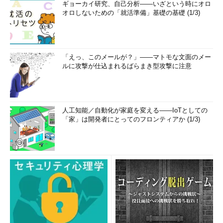
ギョーカイ研究、自己分析――いざという時にオロ
オロしないための「就活準備」基礎の基礎 (1/3)
「えっ、このメールが？」――マトモな文面のメー
ルに攻撃が仕込まれるばらまき型攻撃に注意
人工知能／自動化が家庭を変える――IoTとしての
「家」は開発者にとってのフロンティアか (1/3)