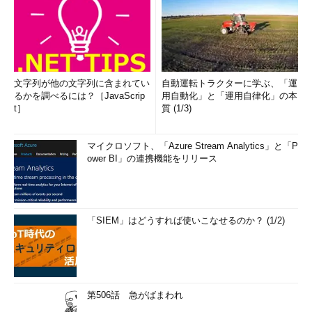
文字列が他の文字列に含まれてい
自動運転トラクターに学ぶ、「運
るかを調べるには？［JavaScrip
用自動化」と「運用自律化」の本
t］
質 (1/3)
マイクロソフト、「Azure Stream Analytics」と「P
ower BI」の連携機能をリリース
「SIEM」はどうすれば使いこなせるのか？ (1/2)
第506話 急がばまわれ