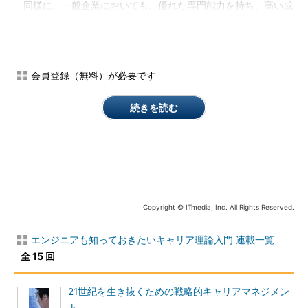
同様に、一般企業においても、優れた専門能力を持ち、高い成
果を出してきている人は、好条件での転職が可能です。現在の会
社だけでなく、ほかの会社でも通用する力を持っている人のこと
を「市場価値が高い」といいますが、エンプロイアビリティを高
めるということは、他社から、「ぜひうちに来てほしい、優遇す
会員登録（無料）が必要です
るから」といわれるようなキャリアを創造することです。
続きを読む
●3．やりたい仕事をやり続けるためのエンプロイアビリティ
あなたには、ずっとやり続けたい仕事はありますか？ もしあ
ったとしても、1 つの会社にいると、人事異動でまったく違う部
署に移らなければならないことがあり、やりたい仕事を続けられ
るとは限りませんよね。
Copyright © ITmedia, Inc. All Rights Reserved.
ですから、やりたい仕事を続けたいと考えるなら、転職、ある
いは独立して自営となることも選択肢として考えておきたいとこ
エンジニアも知っておきたいキャリア理論入門 連載一覧
ろです（ちなみに、独立自営は、英語で“self-employed”=“自分を
全 15 回
雇う”といいます）。こうした選択肢を持つためにも、他社でも
通用する能力・スキルを高め、また指名で仕事が来るような人脈
21世紀を生き抜くための戦略的キャリアマネジメン
づくりに励む。すなわち、やりたい仕事を確立し、成果をあげ、
ト