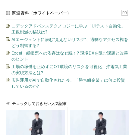
自分の人生をどのようにしていくかというイメージを明確に表現
したものです。
関連資料（ホワイトペーパー）
PR
キャリア仮説には定型パターンはなく、まとまった文、あるい
ニデックアドバンステクノロジーに学ぶ「UIテスト自動化」
は個条書き、絵やチャートなど、どんな表現形態でもOKです
工数削減の秘訣は?
が、以下の5つの質問に答える内容であることが必要です。
AIエージェントに潜む“見えないリスク”、過剰なアクセス権を
どう制御する?
自分は何ができるのか
Excel・紙帳票への依存はなぜ続く? 現場DXを阻む課題と改善
自分は何をしてきたのか
のヒント
自分は何をやりたいのか
工場の稼働を止めずにOT環境のリスクを可視化、沖電気工業
自分はなぜそれをやりたいのか
の実現方法とは?
自分の人生をどのようなものにしていきたいのか
広告運用がAIで自動化された今、「勝ち組企業」は何に投資
しているのか?
すなわち、これら5つの質問は、「現在の能力やスキル」（何
ができるのか）、「過去の経歴」（何をしてきたのか）、「志向
チェックしておきたい人気記事
性」（何をやりたいのか）、「価値観や思い」（なぜそれをやり
たいのか）、「将来のビジョンや目標」（自分の人生をどのよう
なものにしていきたいのか＝キャリアビジョン）を明確化するも
のです。