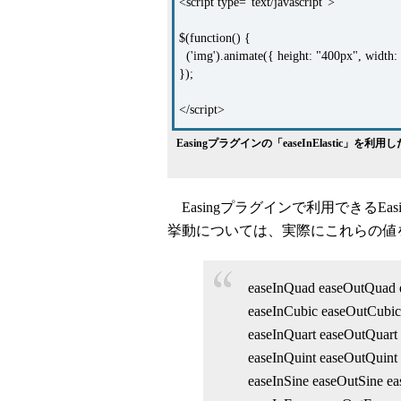
<script type="text/javascript">
$(function() {
('img').animate({ height: "400px", width:
});
</script>
Easingプラグインの「easeInElastic」を
Easingプラグインで利用できるE
挙動については、実際にこれらの値
easeInQuad easeOutQuad
easeInCubic easeOutCubic
easeInQuart easeOutQuart
easeInQuint easeOutQuint
easeInSine easeOutSine e