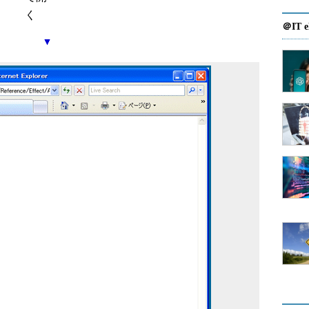
く
＠IT e