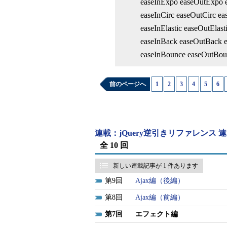
easeInExpo easeOutExpo 
easeInCirc easeOutCirc ea
easeInElastic easeOutElast
easeInBack easeOutBack 
easeInBounce easeOutBou
前のページへ
1
|
2
|
3
|
4
|
5
|
6
|
連載：jQuery逆引きリファレンス 
全 10 回
新しい連載記事が 1 件あります
9
Ajax編（後編）
8
Ajax編（前編）
7
エフェクト編