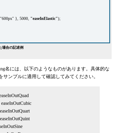
 "600px" }, 5000,
"easeInElastic"
);
利用した場合の記述例
asing名には、以下のようなものがあります。具体的な
をサンプルに適用して確認してみてください。
 easeInOutQuad
 easeInOutCubic
 easeInOutQuart
 easeInOutQuint
aseInOutSine