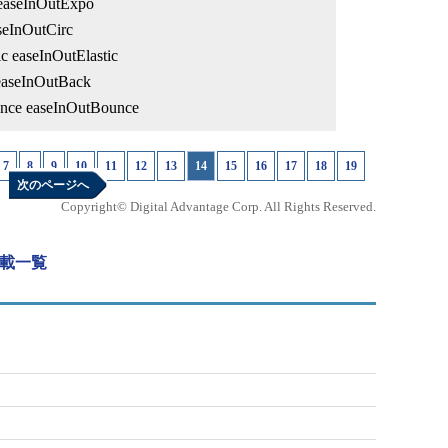
easeInOutExpo
seInOutCirc
ic easeInOutElastic
easeInOutBack
nce easeInOutBounce
7
|
8
|
9
|
10
|
11
|
12
|
13
|
14
|
15
|
16
|
17
|
18
|
19
次のページへ
Copyright© Digital Advantage Corp. All Rights Reserved.
連載一覧