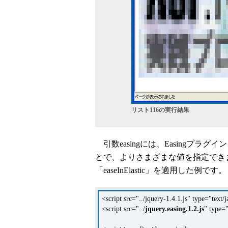
リスト116の実行結果
引数easingには、Easingプラグイ
とで、よりさまざまな値を指定できま
「easeInElastic」を適用した例です。
<script src="../jquery-1.4.1.js" type="text/
<script src="../
jquery.easing.1.2.js
" type="