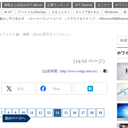
連載まとめ読み＠IT eBook
記事ランキング
＠IT Special
セミナー
ホワイト
AI IoT
アジャイル/DevOps
セキュリティ
キャリア&スキル
Windows
初
り動かし守り生かす
ローコード/ノーコード
クラウドネイティブ
Microsoft&Windo
Server & Storage
HTML5 + UX
エフェクト編：連載：jQuery逆引きリファレン...
Smart & Social
Coding Edge
ホワ
Java Agile
（14/19 ページ）
Database Expert
[
山田祥寛（http://www.wings.msn.to/）
，
著
]
Linux ＆ OSS
Master of IP Networ
見る
Share
Security & Trust
Test & Tools
7
|
8
|
9
|
10
|
11
|
12
|
13
|
14
|
15
|
16
|
17
|
18
|
19
Insider.NET
次のページへ
ブログ