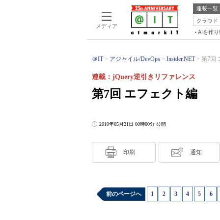
連載一覧
クラウド
メディア
AIを作
＠IT
アジャイル/DevOps
Insider.NET
第7回 
連載：jQuery逆引きリファレンス
第7回 エフェクト編
2010年05月21日 00時00分 公開
印刷
通知
前のページへ
1
|
2
|
3
|
4
|
5
|
6
|