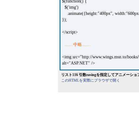
$(function() {
$('img')
.animate({height:"400px", width:"600p
});
</script>
……中略……
<img src="http://www.wings.msn.to/books
alt="ASP.NET" />
リスト116 引数easingを指定してアニメーションを実
このHTMLを実際にブラウザで開く