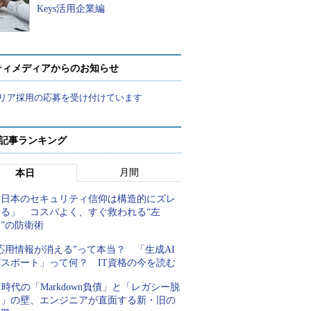
Keys活用企業編
ティメディアからのお知らせ
リア採用の応募を受け付けています
 記事ランキング
月間
本日
「日本のセキュリティ信仰は構造的にズレ
てる」 コスパよく、すぐ救われる“左
”の防衛術
応用情報が消える”って本当？ 「生成AI
パスポート」って何？ IT資格の今を読む
I時代の「Markdown負債」と「レガシー脱
却」の壁、エンジニアが直面する新・旧の