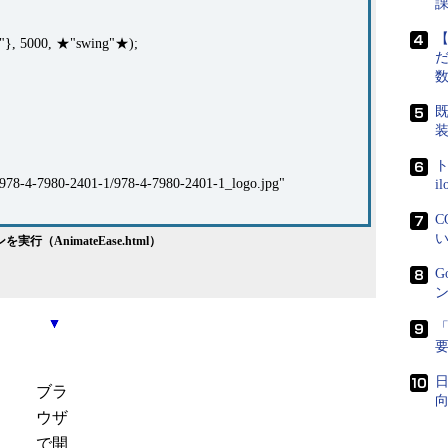
【
x"}, 5000, ★"swing"★);
だ
既
ト
/978-4-7980-2401-1/978-4-7980-2401-1_logo.jpg"
i
C
い
行（AnimateEase.html）
G
ン
「
日
ブラ
向
ウザ
で開