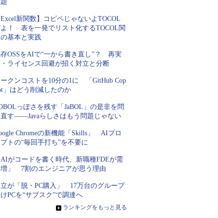
課題
Excel新関数】コピペじゃないよTOCOL
よ！ 表を一発でリスト化するTOCOL関
数の基本と実践
存OSSをAIで“一から書き直し”？ 再実
装・ライセンス回避が招く対立と分断
ークンコストを10分の1に 「GitHub Cop
lot」はどう削減したのか
OBOLっぽさを残す「JaBOL」の是非を問
直す――Javaらしさはもう問題じゃない
oogle Chromeの新機能「Skills」 AIプロ
プトの“毎回手打ち”を不要に
AIがコードを書く時代、新職種FDEが需
要増」 7割のエンジニアが思う理由
立が「脱・PC購入」 17万台のグループ
けPCを“サブスク”で調達へ
»
ランキングをもっと見る