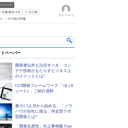
ペーパー
・中級者向けAI
その他
マイページ
ws
その他の特集
イトペーパー
開発者以外も注目すべき、コン
テナ技術がもたらすビジネス上
のメリットとは?
GUI開発フレームワーク「 Qt (キ
k
ュート) 」ご紹介資料
最小1.5人月から始める、「ノウ
ハウが自社に残る」伴走型ラボ
型開発とは?
「開発生産性」向上事例集 Four