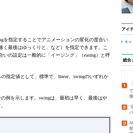
アイ
asingを指定することでアニメーションの変化の度合い
キャ
速く最後はゆっくりと、など）を指定できます。こ
いの設定は一般的に「イージング」（easing）と呼
総合
gへの指定値として、標準で、linear、swingのいずれか
側
合の例を示します。swingは、最初は早く、最後はや
す。
“
A