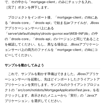
で、その中から「mortgage-client」のみにチェックを入れ、
［完了］ボタンを押下します。
プロジェクトをインポート後、「mortgage-client」のlibにあ
る「drools-core」「drools-api」で始まるjarファイルが、JBoss
アプリケーションサーバ上にある
「server\default\deploy\drools-guvnor.war\WEB-INF\lib」の中
の「drools-core」「drools-api」のバージョンと同じであること
を確認してください。もし、異なる場合は、JBossアプリケーシ
ョンサーバ上の両方のファイルを「mortgage-client」のlibにコ
ピーしてください。
サンプルを動かしてみよう
これで、サンプルを動かす準備はできました。JBossアプリケ
ーションサーバを起動し、先ほどインポートしたクライアントア
プリケーションを実行します。サンプルのクライアントプロジェ
クトの「src/com/notidots/MortgageApplicationTest.java」を右
クリックします。表示されたメニューから「実行」の「Javaア
プリケーション」を選択してください。