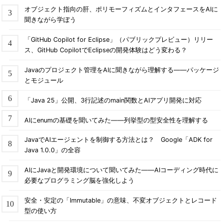
オブジェクト指向の肝、ポリモーフィズムとインタフェースをAIに
聞きながら学ぼう
「GitHub Copilot for Eclipse」（パブリックプレビュー）リリー
ス、GitHub CopilotでEclipseの開発体験はどう変わる？
Javaのプロジェクト管理をAIに聞きながら理解する――パッケージ
とモジュール
「Java 25」公開、3行記述のmain関数とAIアプリ開発に対応
AIにenumの基礎を聞いてみた――列挙型の型安全性を理解する
JavaでAIエージェントを制御する方法とは？ Google「ADK for
Java 1.0.0」の全容
AIにJavaと開発環境について聞いてみた――AIコーディング時代に
必要なプログラミング脳を強化しよう
安全・安定の「Immutable」の意味、不変オブジェクトとレコード
型の使い方