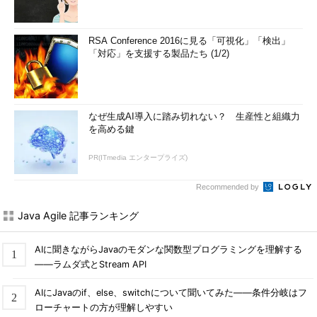
RSA Conference 2016に見る「可視化」「検出」
「対応」を支援する製品たち (1/2)
なぜ生成AI導入に踏み切れない？ 生産性と組織力
を高める鍵
PR(ITmedia エンタープライズ)
Recommended by
Java Agile 記事ランキング
AIに聞きながらJavaのモダンな関数型プログラミングを理解する
――ラムダ式とStream API
AIにJavaのif、else、switchについて聞いてみた――条件分岐はフ
ローチャートの方が理解しやすい