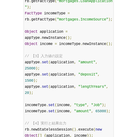
rb
.
getFactType
(
"mortgages.LoanApplication
"
);
FactType
 incomeType 
=
rb
.
getFactType
(
"mortgages.IncomeSource"
);
Object
 application 
=
appType
.
newInstance
();
Object
 income 
=
 incomeType
.
newInstance
();
// 【3】入力値の設定
appType
.
set
(
application
,
"amount"
,
25000
);
appType
.
set
(
application
,
"deposit"
,
1500
);
appType
.
set
(
application
,
"lengthYears"
,
20
);
incomeType
.
set
(
income
,
"type"
,
"Job"
);
incomeType
.
set
(
income
,
"amount"
,
65000
);
// 【4】実行と結果出力
rb
.
newStatelessSession
().
execute
(
new
Object
[]
{
application
,
 income
});