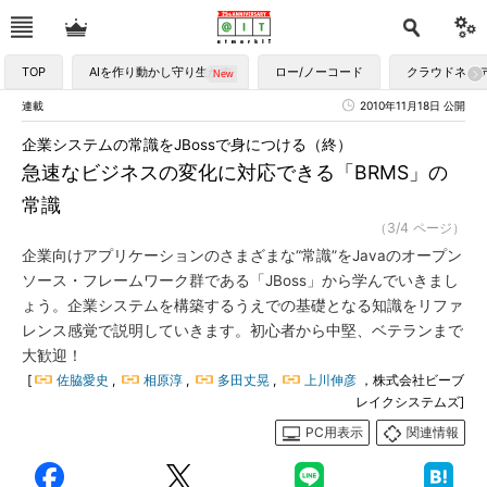
TOP
AIを作り動かし守り生かす
ロー/ノーコード
クラウドネイ
連載
2010年11月18日 公開
企業システムの常識をJBossで身につける（終）
急速なビジネスの変化に対応できる「BRMS」の
常識
（3/4 ページ）
企業向けアプリケーションのさまざまな“常識”をJavaのオープン
ソース・フレームワーク群である「JBoss」から学んでいきまし
ょう。企業システムを構築するうえでの基礎となる知識をリファ
レンス感覚で説明していきます。初心者から中堅、ベテランまで
大歓迎！
[
佐脇愛史
,
相原淳
,
多田丈晃
,
上川伸彦
，株式会社ビーブ
レイクシステムズ]
PC用表示
関連情報