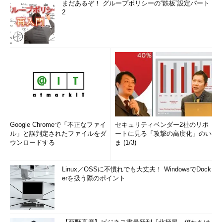
まだあるぞ！ グループポリシーの“鉄板”設定パート
2
Google Chromeで「不正なファイ
セキュリティベンダー2社のリポ
ル」と誤判定されたファイルをダ
ートに見る「攻撃の高度化」のい
ウンロードする
ま (1/3)
Linux／OSSに不慣れでも大丈夫！ WindowsでDock
erを扱う際のポイント