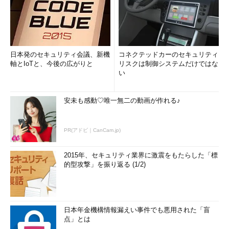
日本発のセキュリティ会議、新機
コネクテッドカーのセキュリティ
軸とIoTと、今後の広がりと
リスクは制御システムだけではな
い
安未も感動♡唯一無二の動画が作れる♪
PR(アドビ｜CanCam.jp)
2015年、セキュリティ業界に激震をもたらした「標
的型攻撃」を振り返る (1/2)
日本年金機構情報漏えい事件でも悪用された「盲
点」とは