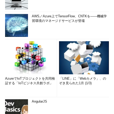
AWS／Azure上でTensorFlow、CNTKを――機械学
習環境のマネージドサービスが登場
AzureでIoTプロジェクトを共同検
「LINE」に「Webカメラ」、の
証する「IoTビジネス共創ラボ」
ぞき見られた1月 (1/3)
AngularJS