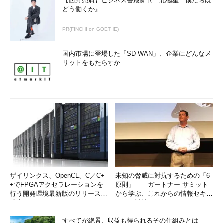
【西野亮廣】ビジネス書最新刊『北極星 僕たちは
どう働くか』
PR(FINCHI on GOETHE)
国内市場に登場した「SD-WAN」、企業にどんなメ
リットをもたらすか
ザイリンクス、OpenCL、C／C+
未知の脅威に対抗するための「6
+でFPGAアクセラレーションを
原則」――ガートナー サミット
行う開発環境最新版のリリースを
から学ぶ、これからの情報セキュ
発表
リティ対策
すべてが絶景、収益も得られるその仕組みとは