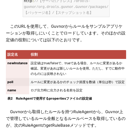
http
:
//【サーバのアドレス】/drools-
guvnor/org.drools.guvnor.Guvnor/packages/
【パッケージ名】/【スナップショット名】
このURLを使用して、Guvnorからルールをサンプルアプリケ
ーションが取得しにいくことでロードしています。そのほかの設
定値の役割については以下のとおりです。
設定名
役割
newInstance
設定値はtrue/falseで、trueである場合、ルールに変更があるか
確認。変更があれば新しいルールを使用。ただし、すでに動作中
のものには反映されない
poll
ルールに変更があるかのチェック頻度を数値（単位は秒）で設定
name
ログ出力時に出力される名前を設定
表2 RuleAgentで使用するpropertiesファイルの設定値
Guvnorから取得したルールを持つRuleAgentから、Guvnor上
で管理しているルール全般となるルールベースを取得しているの
が、次のRuleAgentのgetRuleBaseメソッドです。