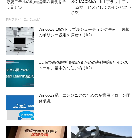
専属モデルの動画編集の裏側をチ
SORACOMの、IoTプラットフォ
ラ見せ♡
ームサービスとしてのインパクト
(1/2)
PR(アドビ｜CanCam.jp)
Windows 10のトラブルシューティング事例──未知
のポリシー設定を探せ！ (1/2)
Caffeで画像解析を始めるための基礎知識とインス
トール、基本的な使い方 (1/2)
Windows系ITエンジニアのための産業用ドローン開
発環境