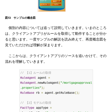
図13 サンプルの概念図
個別の内容については追って説明していきます。いまのところ
は、クライアントアプリがルールを取得して動作することが分か
ると思います。一度サンプルの解説を読み終えて、再度概念図を
見ていただければ理解が深まります。
ここからは、クライアントアプリのソースを追いかけて、その
流れを理解していきます。
// 【1】ルールの取得
RuleAgent
 agent 
=
RuleAgent
.
newRuleAgent
(
"/mortgageapproval
.properties"
);
RuleBase
 rb 
=
 agent
.
getRuleBase
();
// 【2】モデルの取得
FactType
 appType 
=