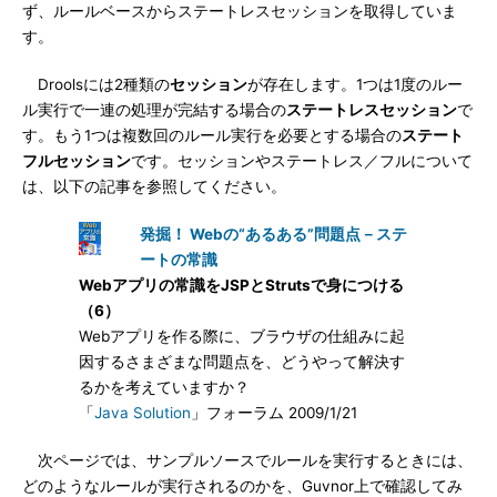
ず、ルールベースからステートレスセッションを取得していま
す。
Droolsには2種類の
セッション
が存在します。1つは1度のルー
ル実行で一連の処理が完結する場合の
ステートレスセッション
で
す。もう1つは複数回のルール実行を必要とする場合の
ステート
フルセッション
です。セッションやステートレス／フルについて
は、以下の記事を参照してください。
発掘！ Webの“あるある”問題点－ステ
ートの常識
Webアプリの常識をJSPとStrutsで身につける
（6）
Webアプリを作る際に、ブラウザの仕組みに起
因するさまざまな問題点を、どうやって解決す
るかを考えていますか？
「
Java Solution
」フォーラム 2009/1/21
次ページでは、サンプルソースでルールを実行するときには、
どのようなルールが実行されるのかを、Guvnor上で確認してみ